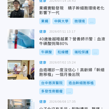
健康
2026/07/14 16:43
果蠅實驗發現 精子幹細胞環境老化
影響下一代
果蠅
中興大學
微環境
...
健康
2026/07/11 13:17
40歲後越睡越累？營養師示警：血液
牛磺酸悄降80%
牛磺酸
粒線體
端粒保護
...
健康
2026/07/02 15:24
血癌確診一度沒信心！高齡婦「幹細
胞移植」一個月後出院
台中慈濟醫院
造血幹細胞移植
多發性骨髓瘤
...
健康
2026/06/08 17:35