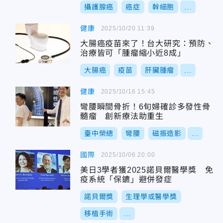
攝護腺癌
癌症
幹細胞
...
健康
2025/10/20 11:39
大腸癌疫苗來了！台大研究：預防、
治療皆可「腫瘤縮小近8成」
大腸癌
疫苗
肝臟腫瘤
...
健康
2025/10/16 15:45
彎腰瞬間骨折！6旬婦確診多發性骨
髓瘤 創新療法助重生
臺中榮總
彎腰
磁振造影
...
國際
2025/10/06 20:00
美日3學者獲2025諾貝爾醫學獎 免
疫系統「保鑣」避併發症
諾貝爾獎
生理學或醫學獎
移植手術
...