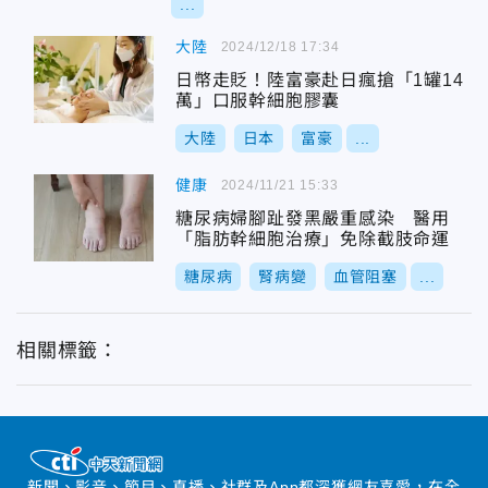
...
大陸
2024/12/18 17:34
日幣走貶！陸富豪赴日瘋搶「1罐14
萬」口服幹細胞膠囊
大陸
日本
富豪
...
健康
2024/11/21 15:33
糖尿病婦腳趾發黑嚴重感染 醫用
「脂肪幹細胞治療」免除截肢命運
糖尿病
腎病變
血管阻塞
...
相關標籤：
新聞、影音、節目、直播、社群及App都深獲網友喜愛，在全