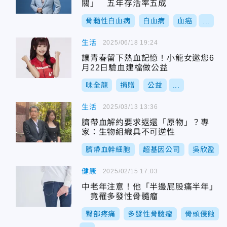
關」 五年存活率五成
骨髓性白血病
白血病
血癌
...
生活
2025/06/18 19:24
讓青春留下熱血記憶！小龍女邀您6
月22日驗血建檔做公益
味全龍
捐贈
公益
...
生活
2025/03/13 13:36
臍帶血解約要求返還「原物」？專
家：生物組織具不可逆性
臍帶血幹細胞
超基因公司
吳欣盈
健康
2025/02/15 17:03
中老年注意！他「半邊屁股痛半年」
竟罹多發性骨髓瘤
臀部疼痛
多發性骨髓瘤
骨頭侵蝕