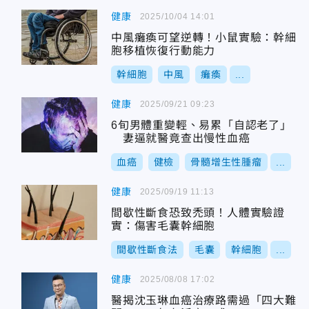
健康
2025/10/04 14:01
中風癱瘓可望逆轉！小鼠實驗：幹細
胞移植恢復行動能力
幹細胞
中風
癱瘓
...
健康
2025/09/21 09:23
6旬男體重變輕、易累「自認老了」
妻逼就醫竟查出慢性血癌
血癌
健檢
骨髓增生性腫瘤
...
健康
2025/09/19 11:13
間歇性斷食恐致禿頭！人體實驗證
實：傷害毛囊幹細胞
間歇性斷食法
毛囊
幹細胞
...
健康
2025/08/08 17:02
醫揭沈玉琳血癌治療路需過「四大難