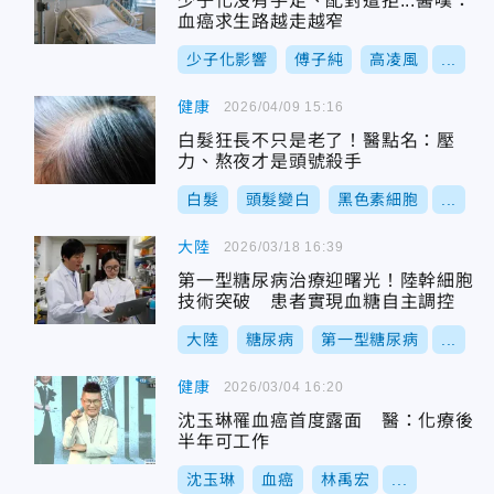
少子化沒有手足、配對遭拒...醫嘆：
血癌求生路越走越窄
少子化影響
傅子純
高凌風
...
健康
2026/04/09 15:16
白髮狂長不只是老了！醫點名：壓
力、熬夜才是頭號殺手
白髮
頭髮變白
黑色素細胞
...
大陸
2026/03/18 16:39
第一型糖尿病治療迎曙光！陸幹細胞
技術突破 患者實現血糖自主調控
大陸
糖尿病
第一型糖尿病
...
健康
2026/03/04 16:20
沈玉琳罹血癌首度露面 醫：化療後
半年可工作
沈玉琳
血癌
林禹宏
...