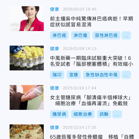
健康
2026/02/25 16:45
前主播吳中純驚傳淋巴癌病逝！早期
症狀似感冒易混淆
淋巴癌
淋巴瘤
惡性淋巴癌
...
健康
2026/01/08 16:13
中風新藥一期臨床試驗重大突破！6
名受試者「腦部梗塞體積」有效縮小
瑞卬
宣捷
急性缺血性中風
...
健康
2025/11/28 17:44
女主管糖尿病「腳潰瘍半個棒球大」
細胞治療「血循再灌流」免截肢
糖尿病
細胞治療
訊聯
...
健康
2025/11/24 17:35
65歲翁罹多發性骨髓瘤 移植「自體