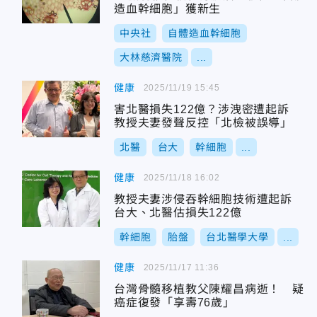
造血幹細胞」獲新生
中央社
自體造血幹細胞
大林慈濟醫院
...
健康
2025/11/19 15:45
害北醫損失122億？涉洩密遭起訴
教授夫妻發聲反控「北檢被誤導」
北醫
台大
幹細胞
...
健康
2025/11/18 16:02
教授夫妻涉侵吞幹細胞技術遭起訴
台大、北醫估損失122億
幹細胞
胎盤
台北醫學大學
...
健康
2025/11/17 11:36
台灣骨髓移植教父陳耀昌病逝！ 疑
癌症復發「享壽76歲」