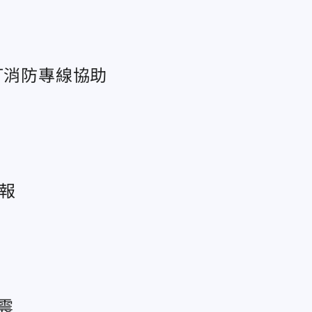
打消防專線協助
報
震