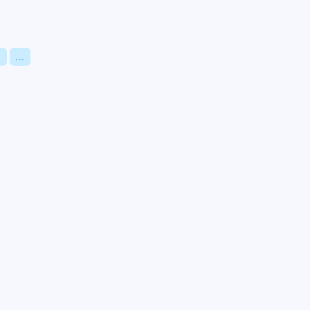
？
...