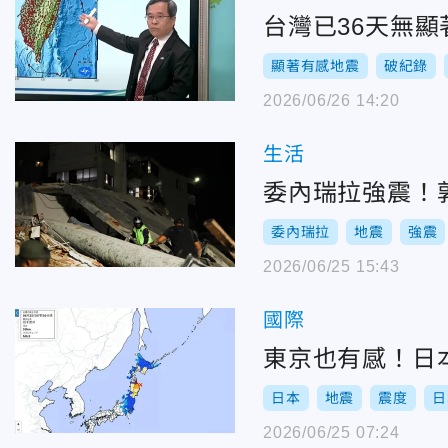
台灣已36天無顯
顯著有感地震
破紀錄
2026/06/26 14:20
生活
委內瑞拉強震！
委內瑞拉
地震
強震
2026/06/25 15:43
國際
東京也有感！日本
日本
地震
震度
日
2026/06/25 07:24