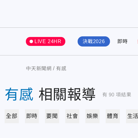
LIVE 24HR
決戰2026
即時
中天新聞網
有感
有感
相關報導
有
90
項結果
全部
即時
要聞
社會
娛樂
體育
生