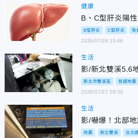
健康
B、C型肝炎陽性
B型肝炎
C型肝炎
免
2026/07/28 15:46
生活
影/新北雙溪5.
新北市雙溪區
有感地震
2026/07/27 09:30
生活
影/嚇爆！北部
地震
新北雙溪
台北