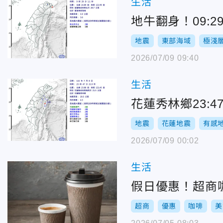
生活
地牛翻身！09:
地震
東部海域
極淺
2026/07/09 09:40
生活
花蓮秀林鄉23:
地震
花蓮地震
有感
2026/07/09 00:02
生活
假日優惠！超商咖
超商
優惠
咖啡
美