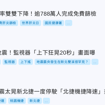
率雙雙下降！逾788萬人完成免費篩檢
費肝炎篩檢
世界肝炎日
國民健康署
...
6地震！監視器「上下狂晃20秒」畫面曝
監視器
上下搖
地震震央發生在新北雙溪很罕見？
...
地震太晃新北捷一度停駛「北捷機捷降速」
捷運
桃園機捷
新北捷
...