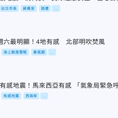
台北市長
蔣萬安
臉書
...
週六最明顯！4地有感 北部明吹焚風
海上颱風警報
暴風圈
...
7有感地震！馬來西亞有感 「氣象局緊急
有感地震
西海岸
...