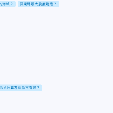
的海域？
屏東縣最大震度幾級？
3.6地震哪些縣市有感？