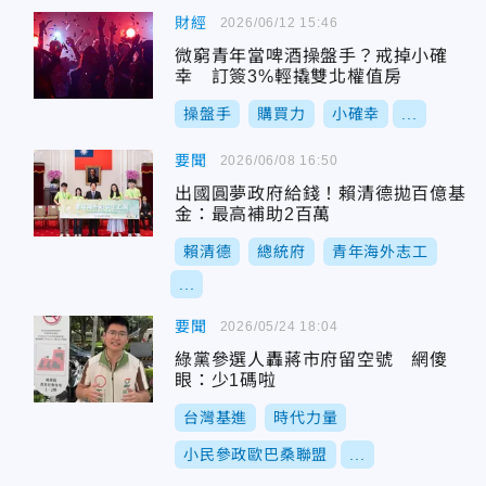
財經
2026/06/12 15:46
微窮青年當啤酒操盤手？戒掉小確
幸 訂簽3%輕撬雙北權值房
操盤手
購買力
小確幸
...
要聞
2026/06/08 16:50
出國圓夢政府給錢！賴清德拋百億基
金：最高補助2百萬
賴清德
總統府
青年海外志工
...
要聞
2026/05/24 18:04
綠黨參選人轟蔣市府留空號 網傻
眼：少1碼啦
台灣基進
時代力量
小民參政歐巴桑聯盟
...