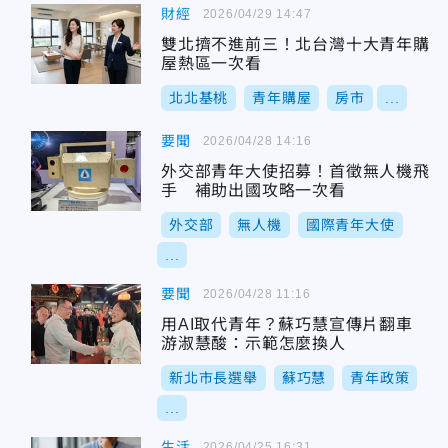
財經
2026/04/29 14:47
雙北擠不進前三！北台灣十大青年購
屋熱區一次看
北北基桃
青年購屋
房市
...
要聞
2026/04/28 14:16
外交部青年大使招募！首徵無人機飛
手 補助出國攻略一次看
外交部
無人機
國際青年大使
...
要聞
2026/04/28 11:16
用AI取代青年？蘇巧慧宣傳片翻車
游淑慧酸：示範怎麼換人
新北市長選舉
蘇巧慧
青年政策
...
生活
2026/04/25 16:31