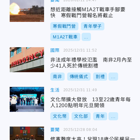
要聞
想近距離接觸M1A2T戰車手腳要
快 寒假戰鬥營報名將截止
寒假戰鬥營
青年學子
M1A2T戰車
...
國際
2025/12/31 11:52
非法成年禮學校氾濫 南非2月內至
少41人死於傳統割禮
南非
傳統儀式
割禮
...
生活
2025/12/31 11:49
文化幣擴大發放 13至22歲青年每
人1200點明年元旦開領
文化幣
文化部
青年
...
要聞
2025/12/28 08:04
修憲難度太高！兌現18歲公民權另一