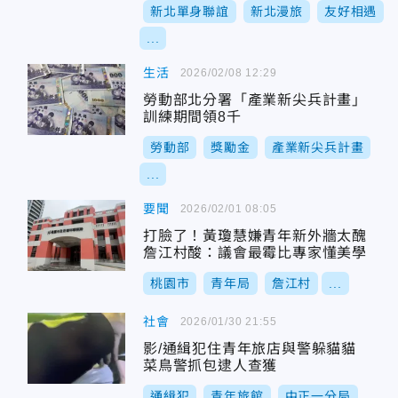
新北單身聯誼
新北漫旅
友好相遇
...
生活
2026/02/08 12:29
勞動部北分署「產業新尖兵計畫」
訓練期間領8千
勞動部
獎勵金
產業新尖兵計畫
...
要聞
2026/02/01 08:05
打臉了！黃瓊慧嫌青年新外牆太醜
詹江村酸：議會最霉比專家懂美學
桃園市
青年局
詹江村
...
社會
2026/01/30 21:55
影/通緝犯住青年旅店與警躲貓貓
菜鳥警抓包逮人查獲
通緝犯
青年旅館
中正一分局