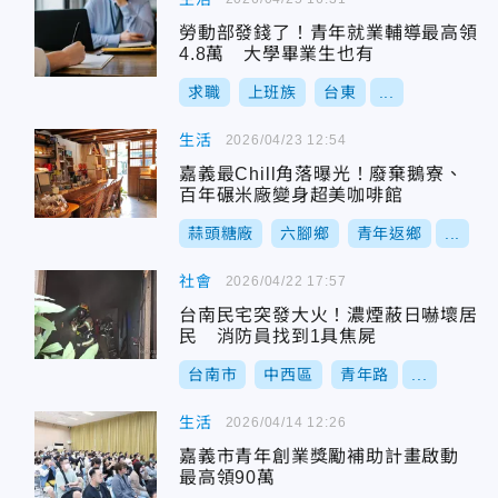
勞動部發錢了！青年就業輔導最高領
4.8萬 大學畢業生也有
求職
上班族
台東
...
生活
2026/04/23 12:54
嘉義最Chill角落曝光！廢棄鵝寮、
百年碾米廠變身超美咖啡館
蒜頭糖廠
六腳鄉
青年返鄉
...
社會
2026/04/22 17:57
台南民宅突發大火！濃煙蔽日嚇壞居
民 消防員找到1具焦屍
台南市
中西區
青年路
...
生活
2026/04/14 12:26
嘉義市青年創業獎勵補助計畫啟動
最高領90萬