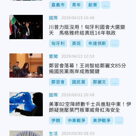
嘉義市
青年
創業
...
國際
2026/04/13 10:46
川普力挺沒用！匈牙利國會大選變
天 馬格雅終結奧班16年執政
匈牙利
奧班
布達佩斯
...
要聞
2026/04/12 10:53
鄭習會落幕！王尚智給鄭麗文85分
揭國民黨兩岸成敗關鍵
鄭習會
國民黨
鄭麗文
...
國際
2026/03/31 20:49
美軍82空降師數千士兵進駐中東！伊
朗疑施壓葉門叛軍威脅紅海安全
伊朗
中東戰爭
美伊戰爭
...
生活
2026/03/30 08:43