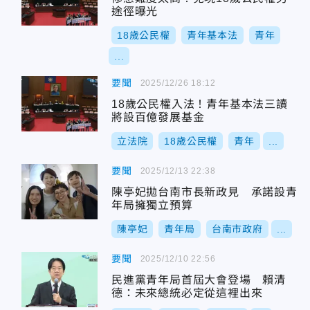
途徑曝光
18歲公民權
青年基本法
青年
...
要聞
2025/12/26 18:12
18歲公民權入法！青年基本法三讀
將設百億發展基金
立法院
18歲公民權
青年
...
要聞
2025/12/13 22:38
陳亭妃拋台南市長新政見 承諾設青
年局擁獨立預算
陳亭妃
青年局
台南市政府
...
要聞
2025/12/10 22:56
民進黨青年局首屆大會登場 賴清
德：未來總統必定從這裡出來