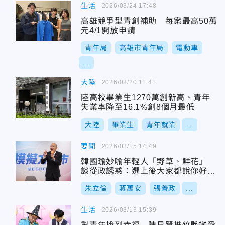
生活
2026/03/24 17:48
高雄競爭型青創補助 每案最高50萬
元4/1開放申請
青年局
高雄市青年局
電動車
...
大陸
2026/03/20 11:41
陸高校畢業生1270萬創新高、青年
失業率降至16.1%創8個月最低
大陸
畢業生
青年就業
...
要聞
2026/03/15 14:49
韓國瑜妙喻年輕人「野草、鮮花」
談從政誘惑：選上後大家都說你好
帥！
朱立倫
蔣萬安
張善政
...
生活
2026/03/13 15:39