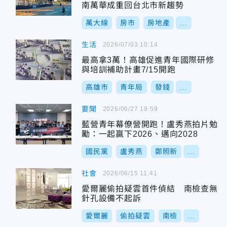
南萬華成重回台北市新趨勢
萬大線
房市
房地產
...
生活
2026/07/03 10:14
最高拿3萬！高雄促進青年國際研修
與培訓補助計畫7/15開跑
高雄市
青年局
發錢
...
要聞
2026/06/27 19:59
藍營青年幕僚營開跑！盧秀燕拍片勉
勵：一起贏下2026、邁向2028
國民黨
盧秀燕
鄭照新
...
社會
2026/06/15 11:41
愛爾麗偷拍疑雲首件偵結 南檢查無
針孔設備不起訴
愛爾麗
偷拍疑雲
南檢
...