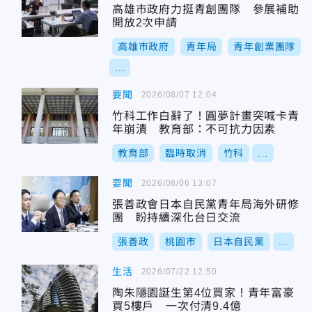
高雄市政府力挺青創團隊 參展補助
開放2次申請
高雄市政府
青年局
青年創業團隊
...
要聞
2026/08/07 12:04
竹科工作白辭了！圓夢計畫突喊卡青
年崩潰 教育部：不可抗力因素
教育部
臨時取消
竹科
...
要聞
2026/08/06 13:07
張善政會日本自民黨青年局海外研修
團 盼持續深化台日交流
張善政
桃園市
日本自民黨
...
生活
2026/07/22 12:50
陶朱隱園誕生第4位買家！青年富豪
買5樓戶 一次付清9.4億