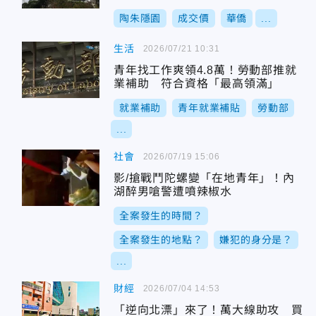
陶朱隱園
成交價
華僑
...
生活
2026/07/21 10:31
青年找工作爽領4.8萬！勞動部推就
業補助 符合資格「最高領滿」
就業補助
青年就業補貼
勞動部
...
社會
2026/07/19 15:06
影/搶戰鬥陀螺變「在地青年」！內
湖醉男嗆警遭噴辣椒水
全案發生的時間？
全案發生的地點？
嫌犯的身分是？
...
財經
2026/07/04 14:53
「逆向北漂」來了！萬大線助攻 買