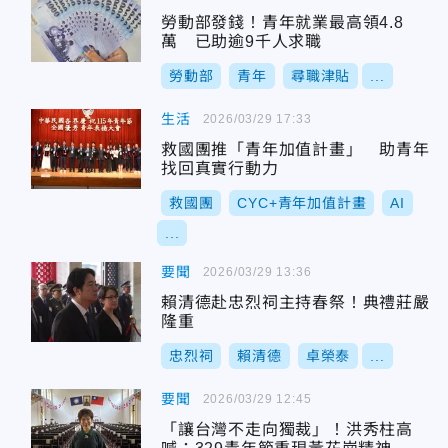
勞動部發錢！青年就業最高領4.8
萬 已助逾9千人求職
勞動部
青年
尋職津貼
...
生活
2026/03/29 17:33
救國團推「青年加值計畫」 助青年
找回真實行動力
救國團
CYC+青年加值計畫
AI
...
要聞
2026/03/29 13:36
賴清德赴忠烈祠主持春祭！典禮莊嚴
隆重
忠烈祠
賴清德
卓榮泰
...
要聞
2026/03/29 12:45
「讓台灣不走向獨裁」！洪秀柱高