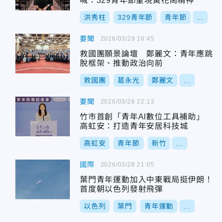
喊：329青年節重現黃花崗精神
洪秀柱
329青年節
青年節
...
要聞
2026/03/29 10:45
救國團願景論壇 鄭麗文：青年應跳
脫框架、推動政治向前
救國團
葛永光
鄭麗文
...
要聞
2026/03/28 22:13
竹市首創「青年AI數位工具補助」
高虹安：打造青年安居科技城
高虹安
青年節
新竹
...
國際
2026/03/28 21:05
葉門青年運動加入中東戰局挺伊朗！
首度朝以色列發射飛彈
以色列
葉門
青年運動
...