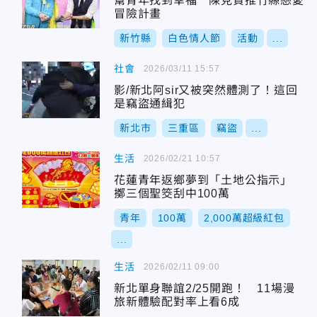
幫青年找到幸福 陳見賢推竹縣戀愛
冒險計畫
新竹縣
白色情人節
活動
...
社會
2026/03/11 15:57
影/新北阿sir又被突然體測了！這回
是竊盜通緝犯
新北市
三重區
竊盜
...
生活
2026/02/21 10:57
花蓮青年返鄉夢到「土地公指示」
擲三個聖筊刮中100萬
青年
100萬
2,000萬超級紅包
...
生活
2026/02/11 09:00
新北單身聯誼2/25開跑！ 11場漫
旅新體驗配對率上看6成