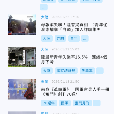
...
大陸
2026/01/22 17:10
母報案失聯！陸警揭真相 2青年偷
渡柬埔寨「自願」加入詐騙集團
大陸
詐騙
青年
...
大陸
2026/01/22 15:02
陸最新青年失業率16.5% 連續4個
月下降
大陸
國家統計局
失業率
...
要聞
2026/01/13 21:50
前身《革命軍》 國軍官兵人手一冊
《奮鬥》創刊70週年
70週年
國軍
奮鬥月刊
...
2026/01/11 14:47