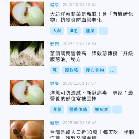
健康
2025/12/31 12:55
大蒜洋蔥韭菜是親戚！含「有機硫化
物」抗發炎防血管老化
大蒜
洋蔥
韭菜
...
健康
2025/12/21 16:51
蔥價親民營養高！譚敦慈傳授「升級
版蔥油」秘方
蔥
譚敦慈
護心食物
...
健康
2025/11/03 17:07
洋蔥可防流感、新冠病毒 專家：最
營養的部位常被丟掉
洋蔥
營養價值
槲皮素
...
健康
2025/09/01 16:48
台灣洗腎人口近10萬！每天吃「半顆
洋蔥」護腎又降血糖