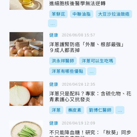
進細胞核後醫學無法逆轉
苯駢芘
中聯油脂
大豆沙拉油致癌
...
健康
2026/06/08 15:57
洋蔥護腎防癌「外層、根部最強」
９成人都丟掉
洪永祥醫師
洋蔥可以生吃嗎
洋蔥有哪些優點
...
健康
2026/04/28 12:35
洋蔥只是配料？專家：含硫化物、花
青素護心又抗發炎
洋蔥
槲皮素
劉博仁醫師
...
健康
2026/04/19 12:09
不只能降血糖！研究：「秋葵」同步