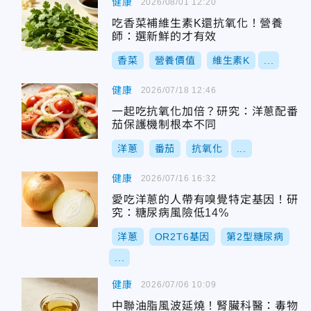
健康
2026/08/01 12:20
吃香菜補維生素K還抗氧化！營養
師：選新鮮的才有效
香菜
營養價值
維生素K
...
健康
2026/07/18 12:46
一起吃抗氧化加倍？研究：洋蔥配番
茄保護機制根本不同
洋蔥
番茄
抗氧化
...
健康
2026/07/16 16:32
愛吃洋蔥的人帶有嗅覺特定基因！研
究：糖尿病風險低14%
洋蔥
OR2T6基因
第2型糖尿病
...
健康
2026/07/06 10:09
中聯油脂風波延燒！腎臟科醫：毒物