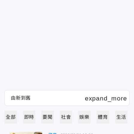
全部
即時
要聞
社會
娛樂
體育
生活