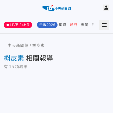
LIVE 24HR
決戰2026
即時
熱門
要聞
社會
娛樂
中天新聞網
槲皮素
槲皮素
相關報導
有
15
項結果