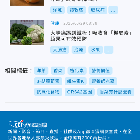
洋蔥
譚敦慈
糖尿病
...
健康
2025/06/29 08:38
大腸癌踢到鐵板！吸收含「槲皮素」
蔬果可有效預防
大腸癌
治療
水果
...
相關標籤：
洋蔥
香菜
植化素
營養價值
β-胡蘿蔔素
維生素K
營養師老辜
抗氧化食物
OR6A2基因
香菜有什麼營養
新聞、影音、節目、直播、社群及App都深獲網友喜愛，在全
世界各地華人亦頗受歡迎，全球擁有2000萬粉絲。