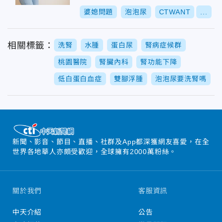
婆媳問題
泡泡尿
CTWANT
...
相關標籤：
洗腎
水腫
蛋白尿
腎病症候群
桃園醫院
腎臟內科
腎功能下降
低白蛋白血症
雙腳浮腫
泡泡尿要洗腎嗎
新聞、影音、節目、直播、社群及App都深獲網友喜愛，在全
世界各地華人亦頗受歡迎，全球擁有2000萬粉絲。
關於我們
客服資訊
中天介紹
公告