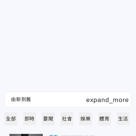
全部
即時
要聞
社會
娛樂
體育
生活