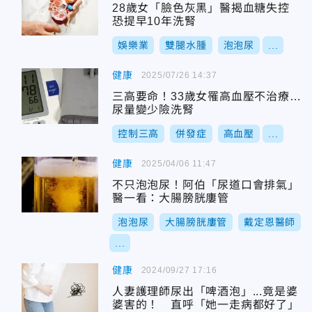
28歲女「臉色灰黑」醫揭血糖失控
恐提早10年洗腎
娛樂業
雙腿水腫
泡泡尿
...
健康
2025/07/26 14:37
三高要命！33歲女罹高血壓不治療…
尿量變少險洗腎
控制三高
併發症
高血壓
...
健康
2025/04/06 11:47
不只泡泡尿！阿伯「尿道口會排氣」
醫一看：大腸膀胱廔管
泡泡尿
大腸膀胱廔管
戴定恩醫師
...
健康
2024/09/27 17:16
人妻護理師尿出「啤酒泡」...竟是婆
婆害的！ 直呼「她一走病都好了」