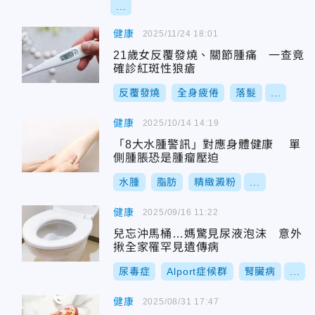
...
健康
2025/11/24 18:01
21歲女反覆發燒、關節腫痛 一查竟
確診紅斑性狼瘡
反覆發燒
全身疲倦
落髮
...
健康
2025/10/14 14:19
「8大水腫警訊」對應身體健康 單
側腫脹恐是腫瘤壓迫
水腫
脂肪
精緻澱粉
...
健康
2025/09/16 11:22
兒忘沖馬桶…媽驚見尿液泡沫 意外
揪全家罹罕見遺傳病
尿毒症
Alport症候群
腎臟病
...
健康
2025/08/31 17:47