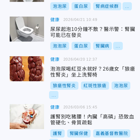
泡泡尿
蛋白尿
腎病症候群
...
健康
2026/04/21 10:49
尿尿起泡10分鐘不散？醫示警：腎臟
可能已在發炎
泡泡尿
蛋白尿
腎臟病
...
健康
2026/04/20 12:37
泡泡尿喝紅豆水就好？26歲女「狼瘡
性腎炎」坐上洗腎椅
狼瘡性腎炎
紅斑性狼瘡
泡泡尿
...
健康
2026/03/06 15:45
護腎別吃豬腰！內臟「高磷」恐致血
管硬化、骨質疏鬆
護腎
腎臟保健
嘉義基督教醫院