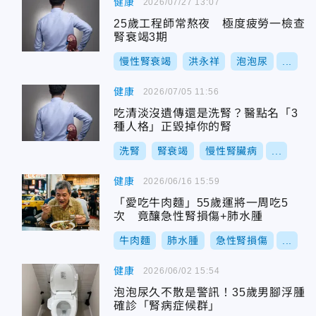
健康
2026/07/27 13:07
25歲工程師常熬夜 極度疲勞一檢查
腎衰竭3期
慢性腎衰竭
洪永祥
泡泡尿
...
健康
2026/07/05 11:56
吃清淡沒遺傳還是洗腎？醫點名「3
種人格」正毀掉你的腎
洗腎
腎衰竭
慢性腎臟病
...
健康
2026/06/16 15:59
「愛吃牛肉麵」55歲運將一周吃5
次 竟釀急性腎損傷+肺水腫
牛肉麵
肺水腫
急性腎損傷
...
健康
2026/06/02 15:54
泡泡尿久不散是警訊！35歲男腳浮腫
確診「腎病症候群」