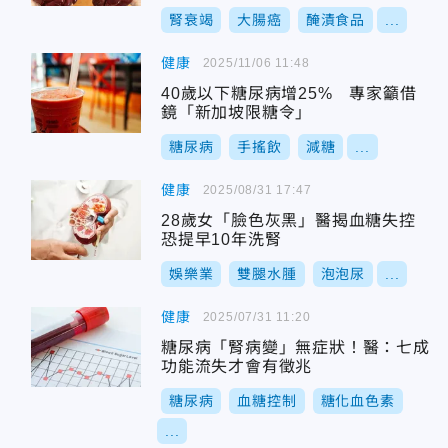
腎衰竭
大腸癌
醃漬食品
...
健康
2025/11/06 11:48
40歲以下糖尿病增25% 專家籲借
鏡「新加坡限糖令」
糖尿病
手搖飲
減糖
...
健康
2025/08/31 17:47
28歲女「臉色灰黑」醫揭血糖失控
恐提早10年洗腎
娛樂業
雙腿水腫
泡泡尿
...
健康
2025/07/31 11:20
糖尿病「腎病變」無症狀！醫：七成
功能流失才會有徵兆
糖尿病
血糖控制
糖化血色素
...