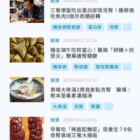
健康
2026/08/01 16:01
三餐便當吃出蛋白尿險洗腎！運將換
吃魚肉3個月奇蹟逆轉
糖尿病腎病變
蛋白尿
洗腎
...
健康
2026/06/17 11:16
糖友端午吃粽當心！醫揭「排糖＋抗
發炎」雙藥護腎關鍵
糖尿病
腎病變
慢性腎臟病
...
健康
2026/02/24 14:32
男喝大骨湯2周竟差點洗腎 醫嘆：
根本是毒素濃縮液
大骨湯
洗腎
腎臟
...
健康
2026/01/31 16:01
早餐吃「稀飯配醃菜」很養生？8旬
翁腎衰竭又罹大腸癌