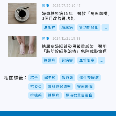
健康
2025/07/20 10:47
婦患糖尿病15年 醫教「喝黑咖啡」
3個月改善腎功能
洪永祥
糖尿病
腎功能惡化
...
健康
2024/11/21 15:33
糖尿病婦腳趾發黑嚴重感染 醫用
「脂肪幹細胞治療」免除截肢命運
糖尿病
腎病變
血管阻塞
...
相關標籤：
粽子
端午節
腎衰竭
慢性腎臟病
抗發炎
腎絲球過濾率
安南醫院
排糖藥
糖尿病
尿液微量白蛋白