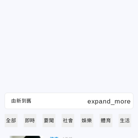
全部
即時
要聞
社會
娛樂
體育
生活