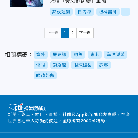
恐增「黃斑部病變」風險
熬夜追劇
白內障
眼科醫師
...
上一頁
1
2
下一頁
相關標籤：
意外
屏東縣
釣魚
東港
海洋弧菌
傷眼
釣魚線
眼球破裂
釣客
眼睛外傷
新聞、影音、節目、直播、社群及App都深獲網友喜愛，在全
世界各地華人亦頗受歡迎，全球擁有2000萬粉絲。