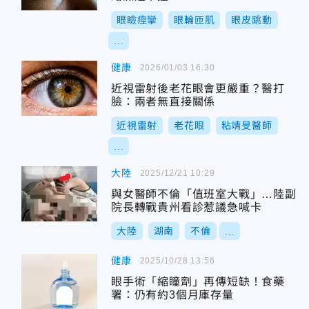
眼瞼痙攣
眼輪匝肌
眼皮跳動
...
健康
2026/01/03 16:30
近視雷射後老花眼會更嚴重？醫打
臉：兩者無直接關係
近視雷射
老花眼
粘靖旻醫師
...
大陸
2025/12/21 10:29
與女醫師不倫「值班室大戰」…陸副
院長轉戰貴州看診惹議急喊卡
大陸
湖南
不倫
...
健康
2025/10/28 13:56
眼手術「縮瞳劑」再傳短缺！食藥
署：仍有約3個月庫存量