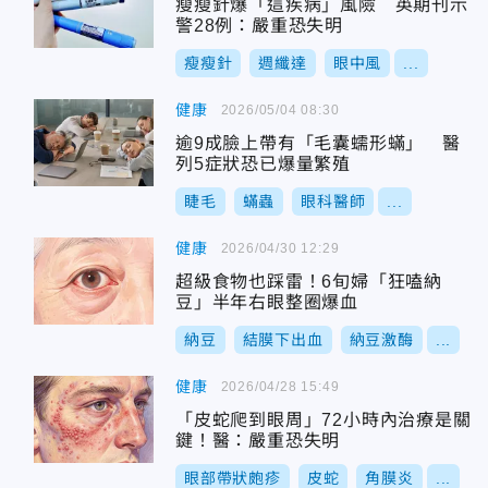
瘦瘦針爆「這疾病」風險 英期刊示
警28例：嚴重恐失明
瘦瘦針
週纖達
眼中風
...
健康
2026/05/04 08:30
逾9成臉上帶有「毛囊蠕形蟎」 醫
列5症狀恐已爆量繁殖
睫毛
蟎蟲
眼科醫師
...
健康
2026/04/30 12:29
超級食物也踩雷！6旬婦「狂嗑納
豆」半年右眼整圈爆血
納豆
結膜下出血
納豆激酶
...
健康
2026/04/28 15:49
「皮蛇爬到眼周」72小時內治療是關
鍵！醫：嚴重恐失明
眼部帶狀皰疹
皮蛇
角膜炎
...