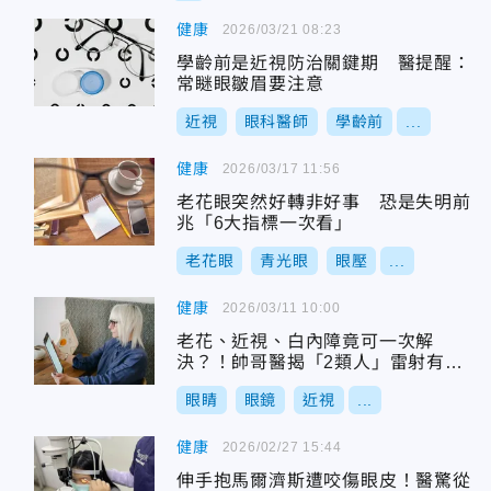
健康
2026/03/21 08:23
學齡前是近視防治關鍵期 醫提醒：
常瞇眼皺眉要注意
近視
眼科醫師
學齡前
...
健康
2026/03/17 11:56
老花眼突然好轉非好事 恐是失明前
兆「6大指標一次看」
老花眼
青光眼
眼壓
...
健康
2026/03/11 10:00
老花、近視、白內障竟可一次解
決？！帥哥醫揭「2類人」雷射有風
險
眼睛
眼鏡
近視
...
健康
2026/02/27 15:44
伸手抱馬爾濟斯遭咬傷眼皮！醫驚從