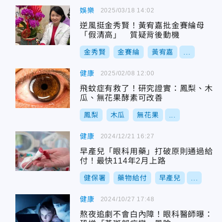
娛樂
2025/03/18 14:02
逆風挺金秀賢！黃宥嘉批金賽綸母
「假清高」 質疑背後動機
金秀賢
金賽綸
黃宥嘉
...
健康
2025/02/08 12:00
飛蚊症有救了！研究證實：鳳梨、木
瓜、無花果酵素可改善
鳳梨
木瓜
無花果
...
健康
2024/12/21 16:27
早產兒「眼科用藥」打破原則通過給
付！最快114年2月上路
健保署
藥物給付
早產兒
...
健康
2024/10/27 17:48
熬夜追劇不會白內障！眼科醫師曝：