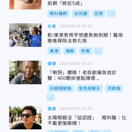
前期「將近5成」
眼科醫師
幼兒園
近視
...
社會
2026/06/16 16:42
影/東港男甩竿慘遭魚鉤刺眼！醫用
推進移除法救化險
東港
傷眼
釣客
...
健康
2026/06/05 16:53
「喇犽」鑽眼！老翁劇痛急就診
醫：400顆卵差點爆漿...
白額高腳蛛
急性結膜炎
洪啟庭
...
健康
2026/05/27 13:35
太陽眼鏡沒「這認證」 眼科醫：比
不戴更傷眼睛！