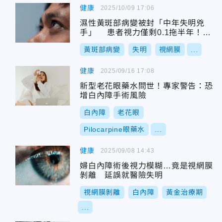
健康
2025/10/09 17:06
濕性黃斑部病變被封「中年失明兇
手」 患者視力僅剩0.1拖半年！竟
渾然不知
黃斑部病變
失明
視網膜
...
健康
2025/09/16 17:08
新型老花眼藥水問世！專家警告：恐
增白內障手術風險
白內障
老花眼
Pilocarpine眼藥水
...
健康
2025/09/08 14:43
婦白內障術後視力模糊…竟是視網膜
剝離 延誤就醫險失明
視網膜剝離
白內障
黃金治療期
...