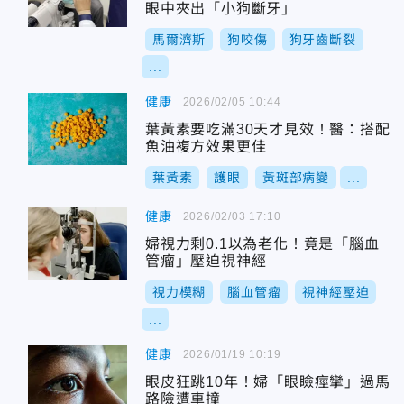
眼中夾出「小狗斷牙」
馬爾濟斯
狗咬傷
狗牙齒斷裂
...
健康
2026/02/05 10:44
葉黃素要吃滿30天才見效！醫：搭配
魚油複方效果更佳
葉黃素
護眼
黃斑部病變
...
健康
2026/02/03 17:10
婦視力剩0.1以為老化！竟是「腦血
管瘤」壓迫視神經
視力模糊
腦血管瘤
視神經壓迫
...
健康
2026/01/19 10:19
眼皮狂跳10年！婦「眼瞼痙攣」過馬
路險遭車撞