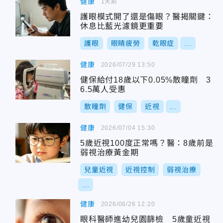
健康
1天前
護眼模式開了還是傷眼？醫揭關鍵：
休息比藍光濾鏡更重要
護眼
眼睛疲勞
乾眼症
...
健康
2026/07/29 13:50
健保給付18歲以下0.05%散瞳劑 3
6.5萬人受惠
散瞳劑
健保
近視
...
健康
2026/07/04 15:30
5歲近視100度正常嗎？醫：8歲前是
弱視治療黃金期
兒童近視
近視控制
弱視治療
...
健康
2026/06/26 12:20
眼科醫師進幼兒園篩檢 5歲童近視