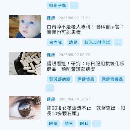
微孢子蟲
...
健康
2025/06/02 17:21
白內障不是老人專利！眼科醫示警：
寶寶也可能患病
白內障
幼兒
紅光反射測試
...
健康
2025/06/02 09:29
護眼看這！研究：每日服用抗氧化保
健品 預防黃斑部病變
黃斑部病變
保健食品
保健營養品
...
健康
2025/04/08 10:57
陸00後女孩淚流不止 就醫查出「眼
長10多顆石頭」
眼睛
結石
眼科
...