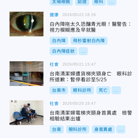
太陽眼鏡
認證
眼科
...
健康
2026/05/22 16:26
白內障拖太久恐釀青光眼！醫警告：
視力模糊應及早就醫
白內障
飛秒雷射白內障
白內障症狀
...
社會
2026/05/21 15:47
台南清潔婦遭貨梯夾頸身亡 眼科診
所道歉：暫停看診至5/25
台南市
眼科診所
死亡
...
社會
2026/05/20 18:47
台南清潔婦電梯夾頸身首異處 檢警
相驗結果出爐
台南
眼科診所
身首異處
...