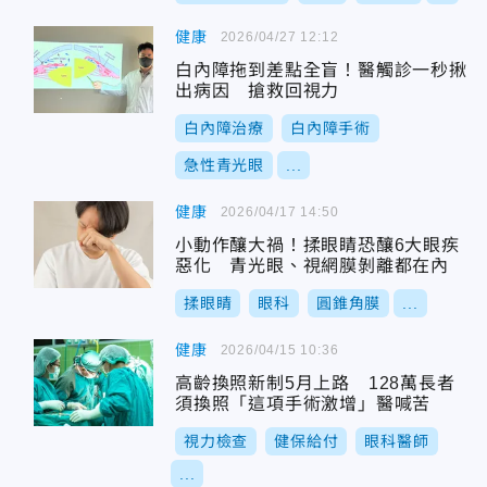
健康
2026/04/27 12:12
白內障拖到差點全盲！醫觸診一秒揪
出病因 搶救回視力
白內障治療
白內障手術
急性青光眼
...
健康
2026/04/17 14:50
小動作釀大禍！揉眼睛恐釀6大眼疾
惡化 青光眼、視網膜剝離都在內
揉眼睛
眼科
圓錐角膜
...
健康
2026/04/15 10:36
高齡換照新制5月上路 128萬長者
須換照「這項手術激增」醫喊苦
視力檢查
健保給付
眼科醫師
...