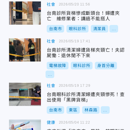
社會
2026/05/20 11:56
台南診所貨梯慘成斷頭台！婦遭夾
亡 維修業者：講過不能搭人
台南市
眼科診所
清潔員
...
社會
2026/05/19 17:41
台南診所清潔婦遭貨梯夾頸亡！夫認
屍慟：退休閒不下來
電梯故障
眼科診所
身首分離
...
社會
2026/05/19 17:29
台南眼科診所清潔婦遭夾頸慘死！查
出使用「黑牌貨梯」
台南市
東區
林森路
...
健康
2026/05/04 11:22