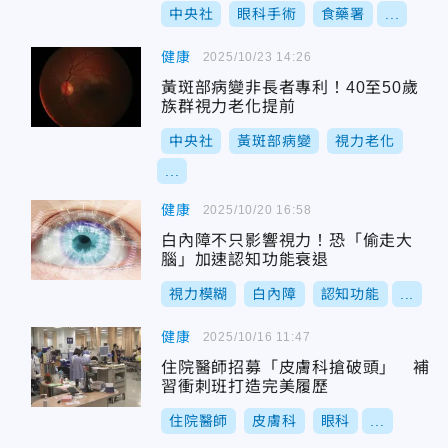
中央社
眼科手術
食藥署
...
健康
2025/10/23 14:26
黃斑部病變非長者專利！40至50歲
族群視力老化提前
中央社
黃斑部病變
視力老化
...
健康
2025/10/20 16:58
白內障不只影響視力！恐「偷走大
腦」加速認知功能衰退
視力模糊
白內障
認知功能
...
健康
2025/10/16 11:47
住院醫師招募「皮膚科搶破頭」 補
習衝刺班打造完美履歷
住院醫師
皮膚科
眼科
...