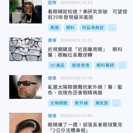
國際
2025/09/04 10:23
看眼睛就知道？美研究突破 可望提
前20年發現癡呆風險
美國
眼科
阿茲海默症
...
健康
2025/08/31 15:51
近視關鍵是「近距離用眼」 眼科
醫：眼軸拉長難逆轉
3C產品
過度使用
眼科醫師
...
健康
2025/07/22 13:28
亂選太陽眼鏡難抗紫外線！醫：藍
色、玫瑰色恐害眼睛病變
太陽眼鏡
紫外線
黃斑部
...
健康
2025/07/13 17:05
眼睛癢了一週！部落長者眼球驚見
「2公分活體鼻蛭」