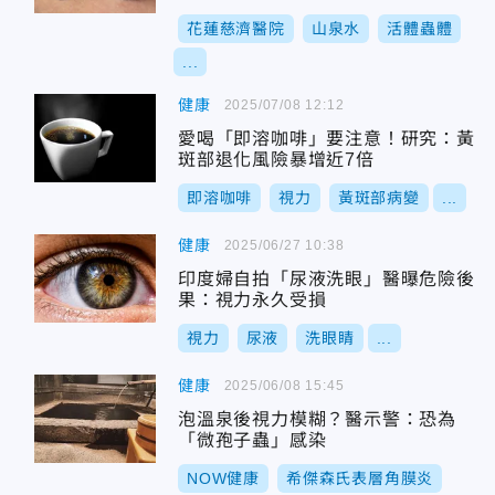
花蓮慈濟醫院
山泉水
活體蟲體
...
健康
2025/07/08 12:12
愛喝「即溶咖啡」要注意！研究：黃
斑部退化風險暴增近7倍
即溶咖啡
視力
黃斑部病變
...
健康
2025/06/27 10:38
印度婦自拍「尿液洗眼」醫曝危險後
果：視力永久受損
視力
尿液
洗眼睛
...
健康
2025/06/08 15:45
泡溫泉後視力模糊？醫示警：恐為
「微孢子蟲」感染
NOW健康
希傑森氏表層角膜炎