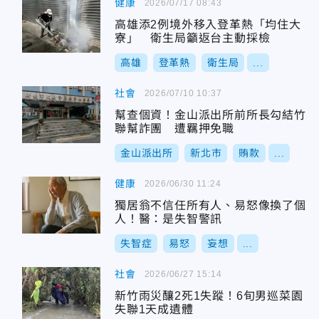
健康
2026/07/17 08:43
高雄添2例境外移入登革熱「均住大
寮」 衛生局籲返台主動採檢
高雄
登革熱
衛生局
...
社會
2026/07/10 10:37
幫查個資！金山派出所前所長勾結竹
聯幫詐團 遭羈押免職
金山派出所
新北市
賄款
...
健康
2026/06/30 11:24
獨居翁不信任所有人、易怒像換了個
人！醫：是失智警訊
失智症
易怒
妄想
...
社會
2026/06/27 15:14
新竹雨災釀2死1失蹤！6旬男巡菜園
失聯1天成遺體