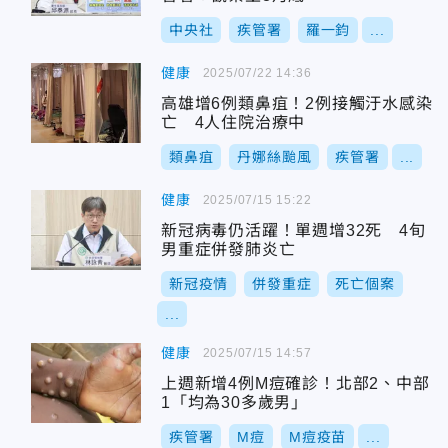
中央社
疾管署
羅一鈞
...
健康
2025/07/22 14:36
高雄增6例類鼻疽！2例接觸汙水感染
亡 4人住院治療中
類鼻疽
丹娜絲颱風
疾管署
...
健康
2025/07/15 15:22
新冠病毒仍活躍！單週增32死 4旬
男重症併發肺炎亡
新冠疫情
併發重症
死亡個案
...
健康
2025/07/15 14:57
上週新增4例M痘確診！北部2、中部
1「均為30多歲男」
疾管署
M痘
M痘疫苗
...