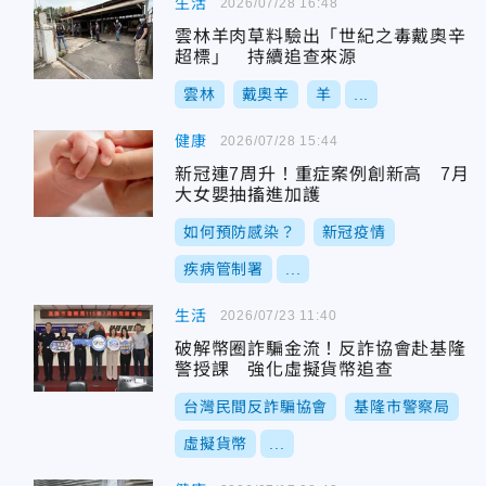
生活
2026/07/28 16:48
雲林羊肉草料驗出「世紀之毒戴奧辛
超標」 持續追查來源
雲林
戴奧辛
羊
...
健康
2026/07/28 15:44
新冠連7周升！重症案例創新高 7月
大女嬰抽搐進加護
如何預防感染？
新冠疫情
疾病管制署
...
生活
2026/07/23 11:40
破解幣圈詐騙金流！反詐協會赴基隆
警授課 強化虛擬貨幣追查
台灣民間反詐騙協會
基隆市警察局
虛擬貨幣
...