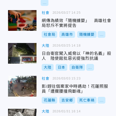
...
社會
2026/03/27 14:25
網傳為績效「隨機擄嬰」 高雄社會
局怒斥不實將提告
社會局
高雄市
隨機擄嬰
...
大陸
2026/03/25 14:18
日自衛官闖入威脅以「神的名義」殺
人 陸使館批惡劣提強烈抗議
大陸
日本
自衛隊
...
社會
2026/03/03 15:23
影/趕往個案家中時遇劫！花蓮照服
員「遭攔腰撞飛斷魂」
花蓮縣
吉安鄉
死亡車禍
...
大陸
2026/01/31 16:14