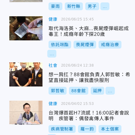
豪雨
新竹縣
男子
...
健康
2026/06/25 15:45
取代海洛英、大麻...喪屍煙彈崛起成
毒王！成癮年齡下探20歲
依託咪酯
喪屍煙彈
戒癮治療
...
社會
2026/06/24 12:38
想一肩扛？88會館負責人郭哲敏：希
望直接延押、讓我盡快服刑
郭哲敏
88會館
延押
...
健康
2026/04/02 15:53
台灣爆首起H7流感！16:00記者會說
明 疾管署：偶發禽傳人事件
疾病管制署
羅一鈞
本土個案