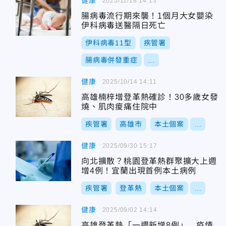
健康
2025/11/18 14:13
腸病毒流行期來襲！1個月大女嬰染
伊科病毒送醫隔日死亡
伊科病毒11型
疾管署
腸病毒併發重症
...
健康
2025/10/14 14:11
高雄楠梓增登革熱確診！30多歲女發
燒、肌肉痠痛住院中
疾管署
高雄市
本土個案
...
健康
2025/09/30 15:17
向北擴散？桃園登革熱群聚擴大上週
增4例！宜蘭出現首例本土病例
疾管署
登革熱
本土個案
...
健康
2025/09/02 14:14
高雄登革熱「一週新增8例」 疫情