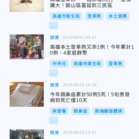
擴大！鼓山區蔓延到三民區
高雄市衛生局
登革熱
本土個案
...
健康
2025/09/01 09:47
高雄本土登革熱又添1例！今年累計1
0例、4家庭群聚
中央社
高雄市衛生局
登革熱
...
健康
2025/08/26 16:29
今年類鼻疽累計50例5死！5旬男發
病到死亡僅10天
疾管署
類鼻疽
鉤端螺旋體病
...
健康
2025/08/15 12:57