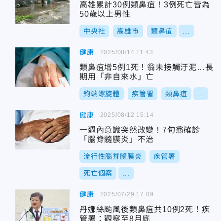
高雄累計30例類鼻疽！3例死亡皆為
50歲以上男性
中央社
高雄市
類鼻疽
...
健康
2025/08/14 11:43
類鼻疽增5例1死！翁未接觸汙泥…長
期用「非自來水」亡
鉤端螺旋體
疾管署
類鼻疽
...
健康
2025/08/12 15:14
一週內意識突然改變！7旬翁確診
「腦脊髓膜炎」不治
流行性腦脊髓膜炎
疾管署
死亡個案
...
健康
2025/07/29 17:09
丹娜絲颱風後類鼻疽共10例2死！疾
管署：觀察至8月底