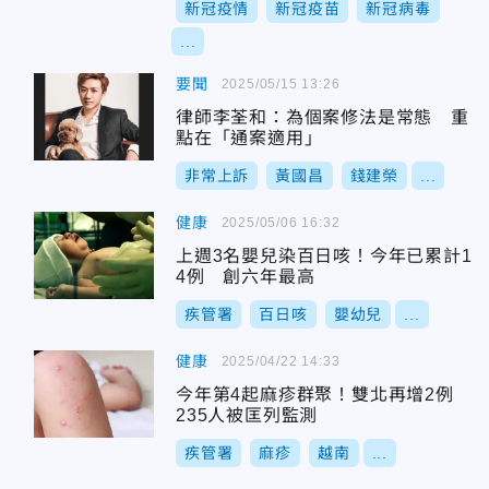
新冠疫情
新冠疫苗
新冠病毒
...
要聞
2025/05/15 13:26
律師李荃和：為個案修法是常態 重
點在「通案適用」
非常上訴
黃國昌
錢建榮
...
健康
2025/05/06 16:32
上週3名嬰兒染百日咳！今年已累計1
4例 創六年最高
疾管署
百日咳
嬰幼兒
...
健康
2025/04/22 14:33
今年第4起麻疹群聚！雙北再增2例
235人被匡列監測
疾管署
麻疹
越南
...