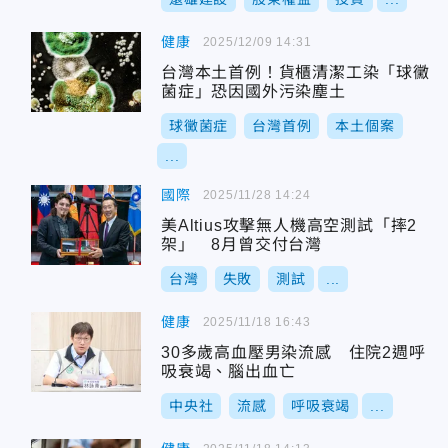
健康
2025/12/09 14:31
台灣本土首例！貨櫃清潔工染「球黴
菌症」恐因國外污染塵土
球黴菌症
台灣首例
本土個案
...
國際
2025/11/28 14:24
美Altius攻擊無人機高空測試「摔2
架」 8月曾交付台灣
台灣
失敗
測試
...
健康
2025/11/18 16:43
30多歲高血壓男染流感 住院2週呼
吸衰竭、腦出血亡
中央社
流感
呼吸衰竭
...