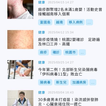
健康
2025/04/15 14:27
麻疹群聚增2名未滿1歲嬰！活動史曾
接觸越南移入個案
富國島
越南
移入病例
...
健康
2025/04/12 15:34
麻疹疫情燒！桃園2嬰確診 足跡遍
及林口三井、高鐵
麻疹
確診
桃園市
...
健康
2025/03/25 14:27
今年第二例！北部新生兒染腸病毒
「伊科病毒11型」敗血亡
腸病毒
新生兒
加護病房
...
健康
2025/03/04 16:43
30多歲男未打疫苗！染流感併發肺
炎、心臟衰竭住院一週亡