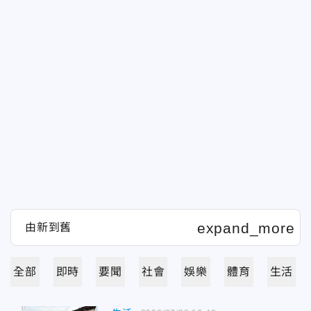
全部
即時
要聞
社會
娛樂
體育
生活