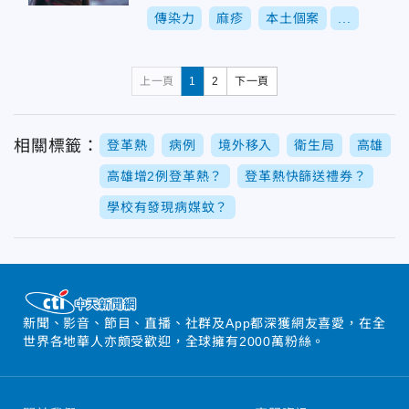
傳染力
麻疹
本土個案
...
上一頁
1
2
下一頁
相關標籤：
登革熱
病例
境外移入
衛生局
高雄
高雄增2例登革熱？
登革熱快篩送禮券？
學校有發現病媒蚊？
新聞、影音、節目、直播、社群及App都深獲網友喜愛，在全
世界各地華人亦頗受歡迎，全球擁有2000萬粉絲。