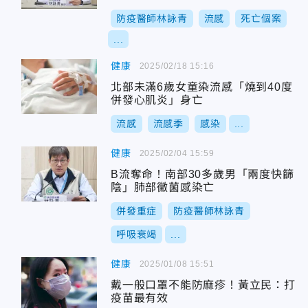
防疫醫師林詠青
流感
死亡個案
...
健康
2025/02/18 15:16
北部未滿6歲女童染流感「燒到40度
併發心肌炎」身亡
流感
流感季
感染
...
健康
2025/02/04 15:59
B流奪命！南部30多歲男「兩度快篩
陰」肺部黴菌感染亡
併發重症
防疫醫師林詠青
呼吸衰竭
...
健康
2025/01/08 15:51
戴一般口罩不能防麻疹！黃立民：打
疫苗最有效