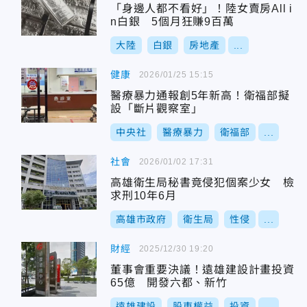
「身邊人都不看好」！陸女賣房All i
n白銀 5個月狂賺9百萬
大陸
白銀
房地產
...
健康
2026/01/25 15:15
醫療暴力通報創5年新高！衛福部擬
設「斷片觀察室」
中央社
醫療暴力
衛福部
...
社會
2026/01/02 17:31
高雄衛生局秘書竟侵犯個案少女 檢
求刑10年6月
高雄市政府
衛生局
性侵
...
財經
2025/12/30 19:20
董事會重要決議！遠雄建設計畫投資
65億 開發六都、新竹
遠雄建設
股東權益
投資
...