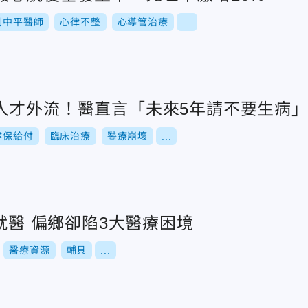
劉中平醫師
心律不整
心導管治療
...
人才外流！醫直言「未來5年請不要生病
健保給付
臨床治療
醫療崩壞
...
台北...轉個彎可就醫 偏鄉卻陷3大醫療困境
醫療資源
輔具
...