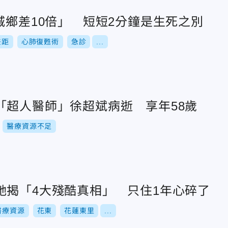
城鄉差10倍」 短短2分鐘是生死之別
差距
心肺復甦術
急診
...
「超人醫師」徐超斌病逝 享年58歲
醫療資源不足
她揭「4大殘酷真相」 只住1年心碎了
醫療資源
花東
花蓮東里
...