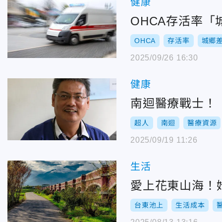
健康
OHCA存活率「
OHCA
存活率
城鄉
2025/09/26 16:30
健康
南迴醫療戰士！
超人
南迴
醫療資源
2025/09/19 11:26
生活
愛上花東山海！
台東池上
生活成本