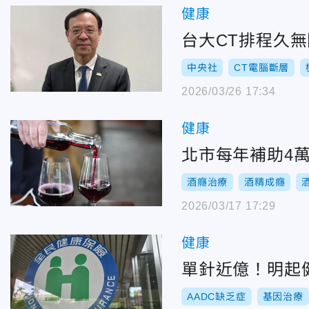
健康
台大CT排程久
中央社
CT電腦斷層
2026/03/26 17:34
健康
北市每年補助4
酒癮治療
酒精成癮
2026/03/17 17:29
健康
單針近億！明起
AADC缺乏症
基因治療