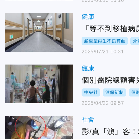
2025/08/13 13:16
健康
「等不到移植病房
嚴重型再生不良貧血
骨
2025/07/21 10:31
健康
個別醫院總額害
中央社
健保新制
個
2025/04/22 09:57
社會
影/真「澳」客