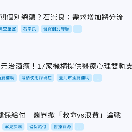
無關個別總額？石崇良：需求增加將分流
檢查壅塞
石崇良
健保個別總額
...
萬元治酒癮！17家機構提供醫療心理雙軌
酒癮補助
酒精使用障礙症
臺北市酒癮補助
...
健保給付 醫界掀「救命vs浪費」論戰
罕見疾病
健保給付
醫療資源
...