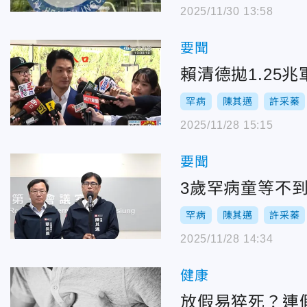
2025/11/30 13:58
要聞
賴清德拋1.25
罕病
陳其邁
許采蓁
2025/11/28 15:15
要聞
3歲罕病童等不
罕病
陳其邁
許采蓁
2025/11/28 14:34
健康
放假易猝死？連