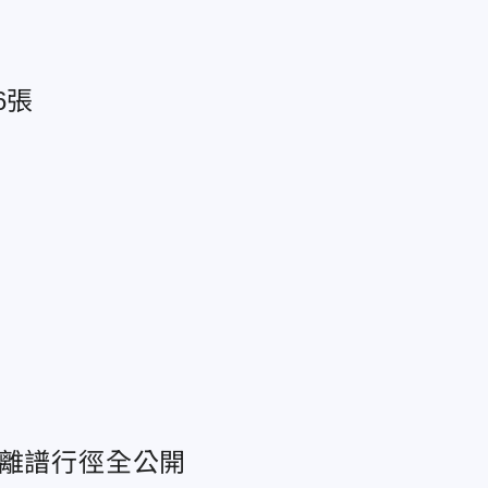
6張
 離譜行徑全公開