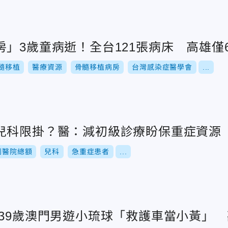
」3歲童病逝！全台121張病床 高雄僅
髓移植
醫療資源
骨髓移植病房
台灣感染症醫學會
...
兒科限掛？醫：減初級診療盼保重症資源
別醫院總額
兒科
急重症患者
...
！39歲澳門男遊小琉球「救護車當小黃」