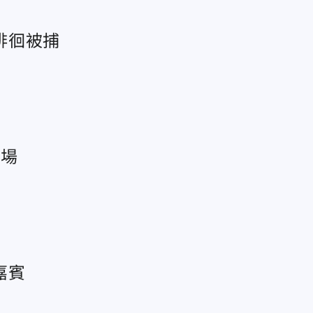
徘徊被捕
習場
嘉賓