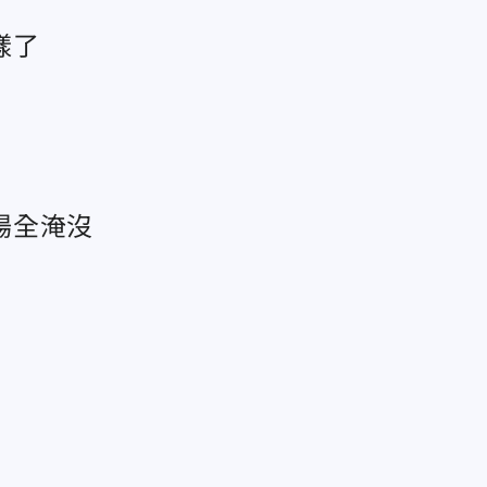
樣了
場全淹沒