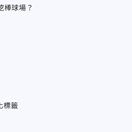
挖棒球場？
化標籤