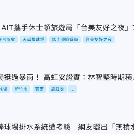
 AIT攜手休士頓旅遊局「台美友好之夜」7
在台協會
天母棒球場
休士頓旅遊局
台美友好之夜
場挺過暴雨！ 高虹安證實：林智堅時期積
球場
新竹市
豪雨
高虹安
...
棒球場排水系統遭考驗 網友曬出「無積