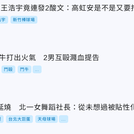
 王浩宇竟連發2酸文：高虹安是不是又要
浩宇
新竹棒球場
鬥牛打出火氣 2男互毆濺血提告
鬥毆
鬥牛
...
延燒 北一女舞蹈社長：從未想過被貼性
服
台北大巨蛋
天母球場
...