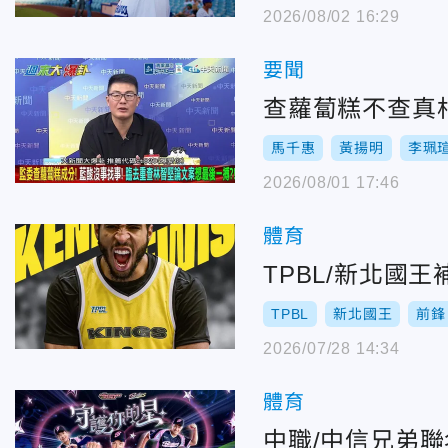
2026/08/02 16:29
要聞
查蘿蔔糕不查真
馬千惠
黃揚明
李珮
2026/08/01 17:46
體育
TPBL/新北國
TPBL
新北國王
前鋒
2026/07/28 14:34
體育
中職/中信兄弟