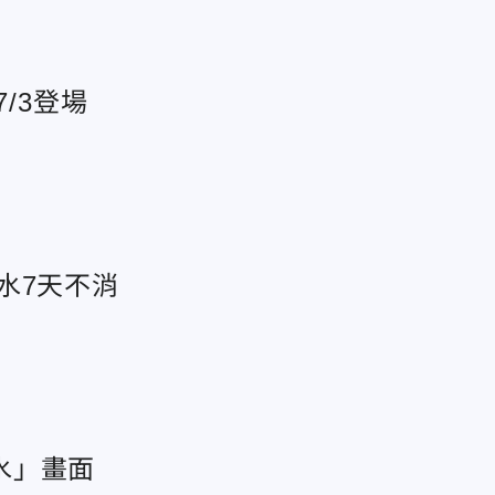
/3登場
水7天不消
水」畫面