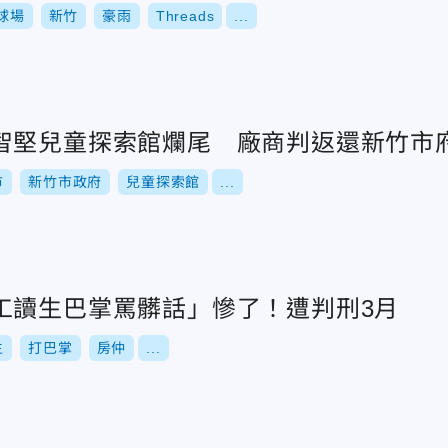
球場
新竹
豪雨
Threads
...
智堅兒童探索館爛尾 廠商判返還新竹市
市
新竹市政府
兒童探索館
...
工讀生巴掌罵髒話」慘了！遭判刑3月
生
打巴掌
房仲
...