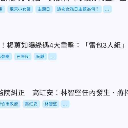
場
飛天小女警
主題日
這次女孩日主題為何？
...
%！楊蕙如曝綠遇4大重擊：「雷包3人組
卓榮泰
石崇良
吳崢
...
監院糾正 高虹安：林智堅任內發生、將
新竹市政府
高虹安
林智堅
...