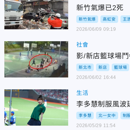
新竹氣爆已2死
新竹氣爆
高虹安
王
2026/06/09 09:19
社會
影/新店籃球場
新北市
新店
籃球場
2026/06/02 16:44
生活
李多慧制服風波
李多慧
北一女中
制
2026/05/29 11:54