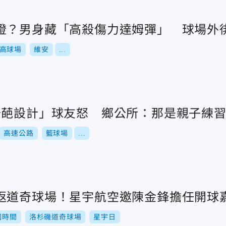
燈？男身藏「高殺傷力達姆彈」 球場外
高球場
維安
...
奇葩設計」球友怒 鄉公所：那是親子練
高速公路
籃球場
...
返道奇球場！星宇航空邀陳金鋒擔任開球
國時間
洛杉磯道奇球場
星宇日