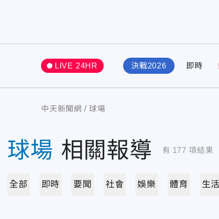
LIVE 24HR
決戰2026
即時
中天新聞網
球場
球場
相關報導
有
177
項結果
全部
即時
要聞
社會
娛樂
體育
生