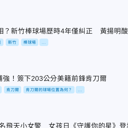
相？新竹棒球場歷時4年僅糾正 黃揚明
瑄
新竹
棒球場
...
王補強！簽下203公分美籍前鋒肯刀爾
肯刀爾
肯刀爾的球場位置為何？
...
聯名飛天小女警 女孩日《守護你的星》登