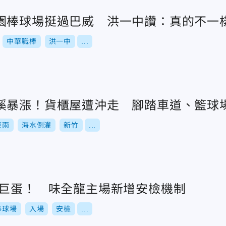
園棒球場挺過巴威 洪一中讚：真的不一
中華職棒
洪一中
...
溪暴漲！貨櫃屋遭沖走 腳踏車道、籃球
豪雨
海水倒灌
新竹
...
大巨蛋！ 味全龍主場新增安檢機制
棒球場
入場
安檢
...