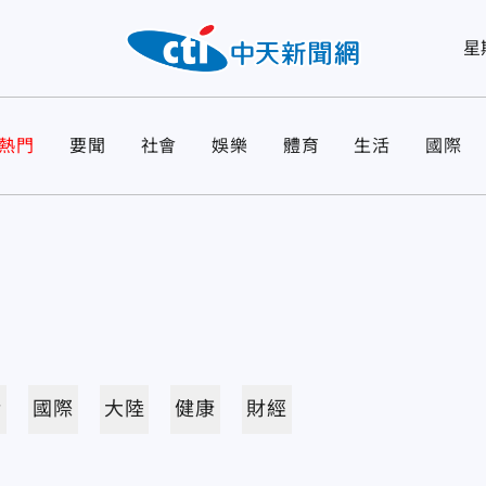
星
熱門
要聞
社會
娛樂
體育
生活
國際
活
國際
大陸
健康
財經