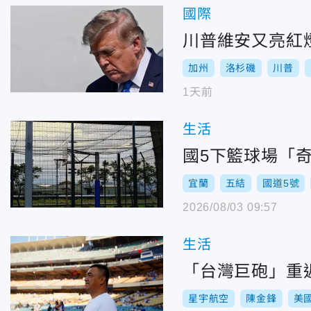
國際
川普維安又亮紅
加州
洛杉磯
川普
1天前
生活
國5下籃球場「
宜蘭
五結
國道5號
2026/08/03 09:57
生活
「台灣巨砲」重
星宇航空
陳金鋒
美