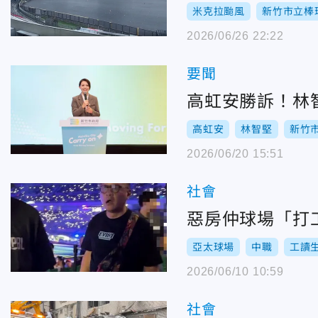
米克拉颱風
新竹市立棒
2026/06/26 22:22
要聞
高虹安勝訴！林
高虹安
林智堅
新竹
2026/06/20 15:51
社會
惡房仲球場「打
亞太球場
中職
工讀
2026/06/10 10:59
社會