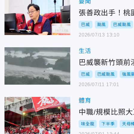
要聞
張善政出手！桃
巴威
颱風
巴威颱風
2026/07/13 13:10
生活
巴威襲新竹頭前
巴威
巴威颱風
強風
2026/07/11 17:01
體育
中職/規模比照
味全龍
下半季
天母