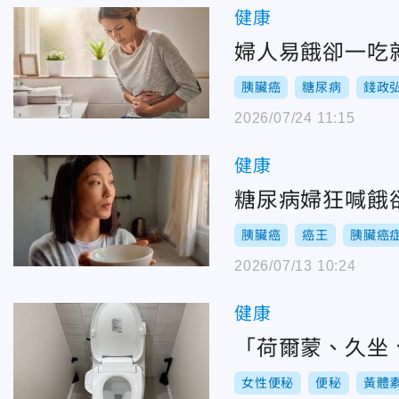
健康
婦人易餓卻一吃
胰臟癌
糖尿病
錢政
2026/07/24 11:15
健康
糖尿病婦狂喊餓
胰臟癌
癌王
胰臟癌
2026/07/13 10:24
健康
「荷爾蒙、久坐
女性便秘
便秘
黃體