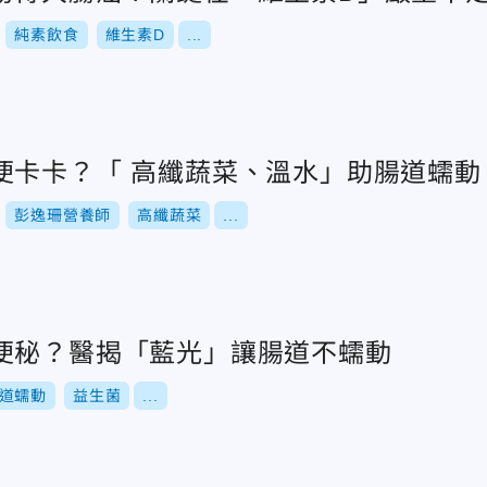
純素飲食
維生素D
...
便卡卡？「 高纖蔬菜、溫水」助腸道蠕動
彭逸珊營養師
高纖蔬菜
...
便秘？醫揭「藍光」讓腸道不蠕動
道蠕動
益生菌
...