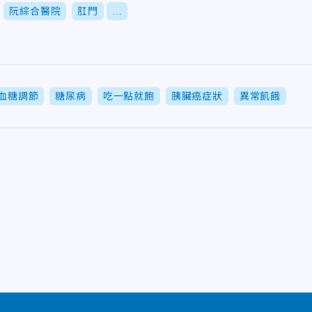
阮綜合醫院
肛門
...
血糖調節
糖尿病
吃一點就飽
胰臟癌症狀
異常飢餓