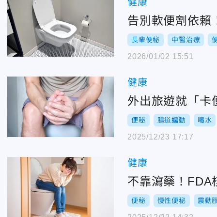
健康
告別軟便劑依賴
長輩便秘
中醫治療
2026/01/02 15:51
健康
外出旅遊就「卡
便秘
腸道蠕動
喝水
2025/12/23 17:17
健康
不靠瀉藥！FD
便秘
慢性便秘
震動