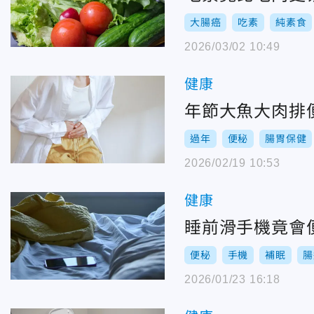
大腸癌
吃素
純素食
2026/03/02 10:49
健康
年節大魚大肉排
過年
便秘
腸胃保健
2026/02/19 10:53
健康
睡前滑手機竟會
便秘
手機
補眠
腸
2026/01/23 16:18