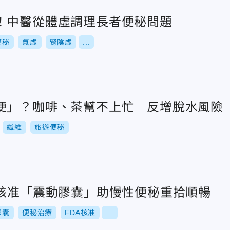
！中醫從體虛調理長者便秘問題
便秘
氣虛
腎陰虛
...
便」？咖啡、茶幫不上忙 反增脫水風險
纖維
旅遊便秘
A核准「震動膠囊」助慢性便秘重拾順暢
膠囊
便秘治療
FDA核准
...