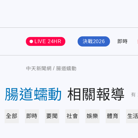
LIVE 24HR
決戰2026
即時
中天新聞網
腸道蠕動
腸道蠕動
相關報導
有
全部
即時
要聞
社會
娛樂
體育
生