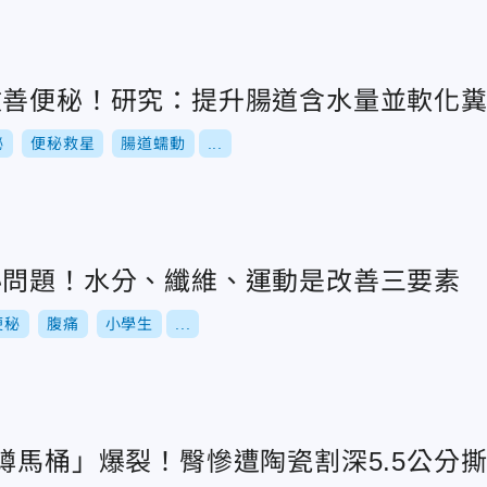
改善便秘！研究：提升腸道含水量並軟化
秘
便秘救星
腸道蠕動
...
秘問題！水分、纖維、運動是改善三要素
便秘
腹痛
小學生
...
蹲馬桶」爆裂！臀慘遭陶瓷割深5.5公分