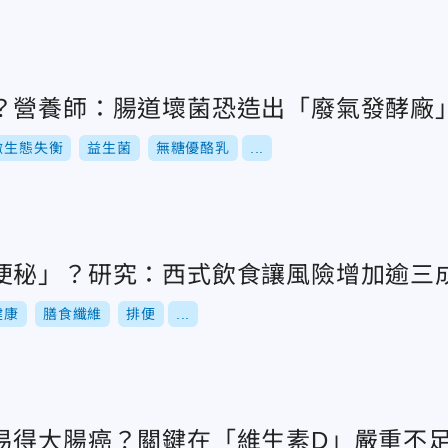
？營養師：腸道壞菌恐造出「廢氣發酵廠
微生態失衡
益生菌
無糖優酪乳
...
便秘」？研究：西式飲食讓風險增加逾三
健康
膳食纖維
排便
...
易得大腸癌？關鍵在「維生素D」嚴重不