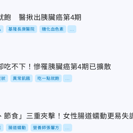
就飽 醫揪出胰臟癌第4期
弘
基隆長庚醫院
糖化血色素
...
卻吃不下！慘罹胰臟癌第4期已擴散
症狀
異常飢餓
吃一點就飽
...
、節食」三重夾擊！女性腸道蠕動更易失
素
腸道蠕動
營養師張馨方
...