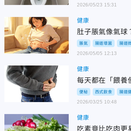
2026/05/23 15:31
健康
肚子脹氣像氣球
脹氣
腸道壞菌
腸道
2026/05/05 12:13
健康
每天都在「餵養
便秘
西式飲食
腸道
2026/03/25 10:48
健康
吃素竟比吃肉更