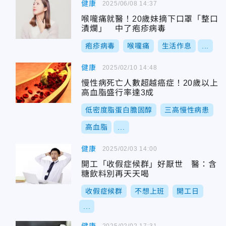
健康
2025/06/08 14:37
喉嚨痛就醫！20歲妹摘下口罩「整口
潰爛」 中了疱疹病毒
疱疹病毒
喉嚨痛
生活作息
...
健康
2025/02/10 14:48
慢性病死亡人數超越癌症！20歲以上
高血脂盛行率達3成
低密度脂蛋白膽固醇
三高慢性病患
高血脂
...
健康
2025/02/03 14:00
開工「收假症候群」好厭世 醫：含
糖飲料別再天天喝
收假症候群
不想上班
開工日
...
2025/02/02 17:31