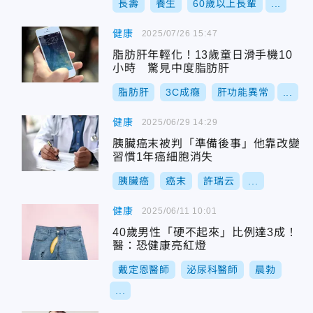
長壽
養生
60歲以上長輩
...
健康
2025/07/26 15:47
脂肪肝年輕化！13歲童日滑手機10
小時 驚見中度脂肪肝
脂肪肝
3C成癮
肝功能異常
...
健康
2025/06/29 14:29
胰臟癌末被判「準備後事」他靠改變
習慣1年癌細胞消失
胰臟癌
癌末
許瑞云
...
健康
2025/06/11 10:01
40歲男性「硬不起來」比例達3成！
醫：恐健康亮紅燈
戴定恩醫師
泌尿科醫師
晨勃
...