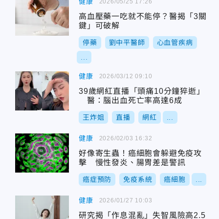
健康
2026/05/25 17:26
高血壓藥一吃就不能停？醫揭「3關
鍵」可破解
停藥
劉中平醫師
心血管疾病
...
健康
2026/03/12 09:10
39歲網紅直播「頭痛10分鐘猝逝」
醫：腦出血死亡率高達6成
王炸姐
直播
網紅
...
健康
2026/02/03 16:32
好像寄生蟲！癌細胞會躲避免疫攻
擊 慢性發炎、腸胃差是警訊
癌症預防
免疫系統
癌細胞
...
健康
2026/01/27 10:03
研究揭「作息混亂」失智風險高2.5