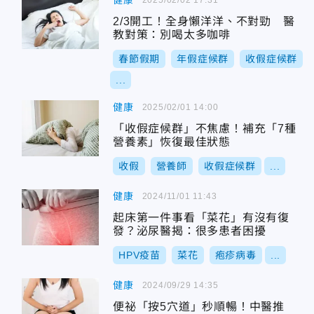
健康
2/3開工！全身懶洋洋、不對勁 醫
教對策：別喝太多咖啡
春節假期
年假症候群
收假症候群
...
健康
2025/02/01 14:00
「收假症候群」不焦慮！補充「7種
營養素」恢復最佳狀態
收假
營養師
收假症候群
...
健康
2024/11/01 11:43
起床第一件事看「菜花」有沒有復
發？泌尿醫揭：很多患者困擾
HPV疫苗
菜花
疱疹病毒
...
健康
2024/09/29 14:35
便祕「按5穴道」秒順暢！中醫推