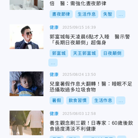
倍 醫：需強化晝夜節律
晝夜節律
生活作息
失智
...
健康
2025/09/15 16:39
郭富城每天凌晨6點才入睡 醫示警
「長期日夜顛倒」超傷身
郭富城
天王郭富城
日夜顛倒
...
健康
2025/08/24 13:50
兒童暑假作息大翻轉！醫：睡眠不足
恐攝取過多垃圾食物
暑假
飲食習慣
生活作息
...
健康
2025/08/03 12:58
養生觀念刷三觀！日專家：60歲後飲
食過度清淡不利健康