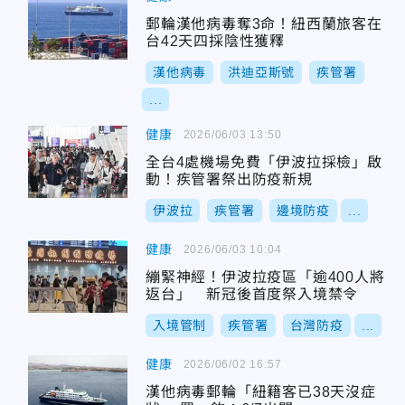
郵輪漢他病毒奪3命！紐西蘭旅客在
台42天四採陰性獲釋
漢他病毒
洪迪亞斯號
疾管署
...
健康
2026/06/03 13:50
全台4處機場免費「伊波拉採檢」啟
動！疾管署祭出防疫新規
伊波拉
疾管署
邊境防疫
...
健康
2026/06/03 10:04
繃緊神經！伊波拉疫區「逾400人將
返台」 新冠後首度祭入境禁令
入境管制
疾管署
台灣防疫
...
健康
2026/06/02 16:57
漢他病毒郵輪「紐籍客已38天沒症