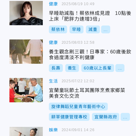
健康
2025/08/19 10:49
早睡助減脂！蔡依林成見證 10點後
上床「肥胖力速增3倍」
蔡依林
早睡
減重
...
健康
2025/08/03 12:58
養生觀念刷三觀！日專家：60歲後飲
食過度清淡不利健康
長壽
養生
60歲以上長輩
...
生活
2025/07/22 12:02
宜蘭童玩節土耳其團隊烹煮家鄉菜
美食文化交流
旋律舞蹈兒童青年藝術中心
耕莘健康管理專校
宜蘭縣政府
...
娛樂
2024/09/01 14:26