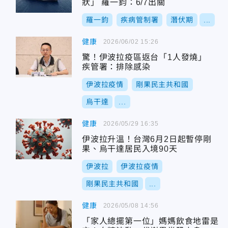
狀」 羅一鈞：6/7出關
羅一鈞
疾病管制署
潛伏期
...
健康
2026/06/02 15:26
驚！伊波拉疫區返台「1人發燒」
疾管署：排除感染
伊波拉疫情
剛果民主共和國
烏干達
...
健康
2026/05/29 16:35
伊波拉升溫！台灣6月2日起暫停剛
果、烏干達居民入境90天
伊波拉
伊波拉疫情
剛果民主共和國
...
健康
2026/05/08 14:56
「家人總擺第一位」媽媽飲食地雷是