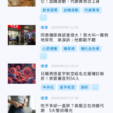
它！血糖波動、代謝異常恐上身
飲食習慣
血糖波動
代謝異常
...
健康
2026/05/08 11:55
同患糖尿病卻差很大！哥大叫一聲倒
地猝死 弟淚訴：他都勸不聽
心肌梗塞
糖尿病
糖化血色素
...
健康
2026/04/24 15:24
日籍男搭星宇航空返名古屋確診麻
疹！疾管署匡列54人
中央社
星宇航空
麻疹
...
健康
2026/04/23 15:38
吃不多卻一直胖？高壓正在改變代
謝 5大警訊曝光