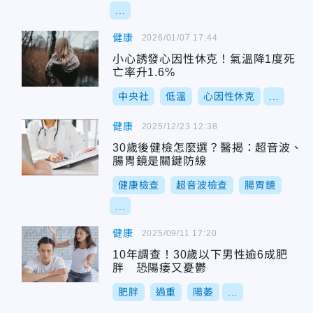
...
健康
2026/01/07 17:44
小心誘發心因性休克！氣溫降1度死
亡率升1.6%
中央社
低溫
心因性休克
...
健康
2025/12/23 12:38
30歲後健檢怎麼選？醫揭：超音波、
腸胃鏡是關鍵防線
健康檢查
超音波檢查
腸胃鏡
...
健康
2025/09/11 17:20
10年調查！30歲以下男性逾6成肥
胖 恐陽痿又憂鬱
肥胖
過重
陽萎
...