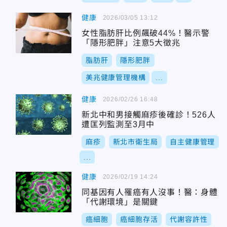
健康
2026/03/05 13:12
女性脂肪肝比例飆破44%！醫示警
「隱形肥胖」注意5大徵兆
脂肪肝
隱形肥胖
美兆健康管理機構
...
健康
2026/02/26 16:48
新北中和男接觸麻疹後確診！526人
遭匡列監測至3月中
麻疹
新北市衛生局
自主健康管理
...
健康
2026/02/19 14:24
同基因有人罹癌有人沒事！醫：身體
「代謝環境」是關鍵
癌細胞
癌細胞存活
代謝容許性