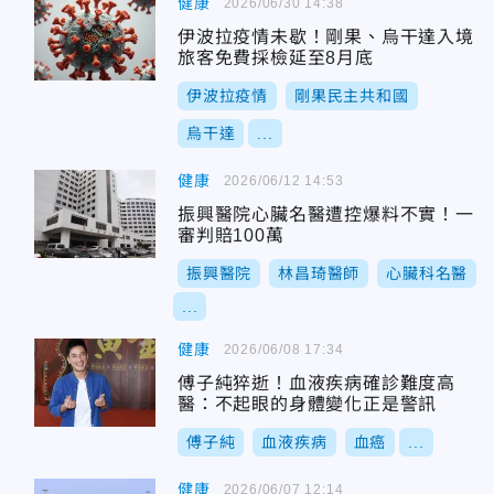
健康
2026/06/30 14:38
伊波拉疫情未歇！剛果、烏干達入境
旅客免費採檢延至8月底
伊波拉疫情
剛果民主共和國
烏干達
...
健康
2026/06/12 14:53
振興醫院心臟名醫遭控爆料不實！一
審判賠100萬
振興醫院
林昌琦醫師
心臟科名醫
...
健康
2026/06/08 17:34
傅子純猝逝！血液疾病確診難度高
醫：不起眼的身體變化正是警訊
傅子純
血液疾病
血癌
...
健康
2026/06/07 12:14