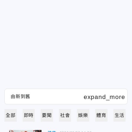
全部
即時
要聞
社會
娛樂
體育
生活