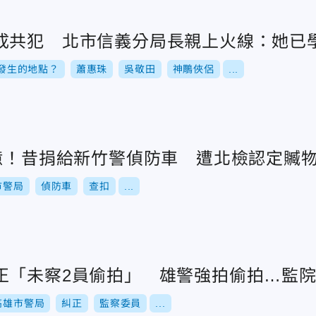
成共犯 北市信義分局長親上火線：她已
發生的地點？
蕭惠珠
吳敬田
神鵰俠侶
...
1億！昔捐給新竹警偵防車 遭北檢認定贓
市警局
偵防車
查扣
...
正「未察2員偷拍」 雄警強拍偷拍…監
高雄市警局
糾正
監察委員
...