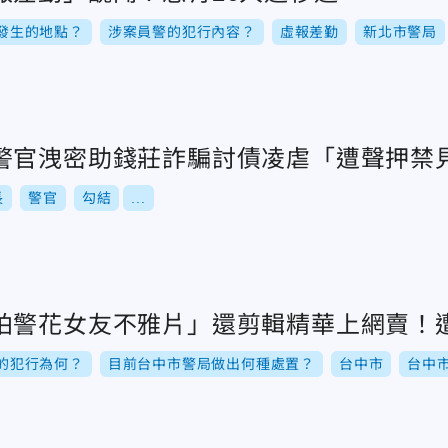
發生的地點？
涉案員警的犯行內容？
虛報差勤
新北市警局
警官洩密助錢莊詐騙討債凌虐「遭聲押禁
長
警官
勾結
...
拍警花女友不雅片」還剪輯精華上網賣！
的犯行為何？
目前台中市警局做出何種處置？
台中市
台中