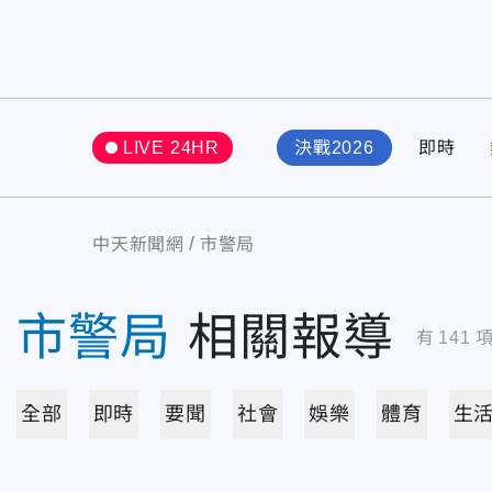
LIVE 24HR
決戰2026
即時
中天新聞網
市警局
市警局
相關報導
有
141
全部
即時
要聞
社會
娛樂
體育
生