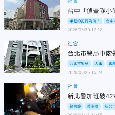
社會
台中「偵查隊小
嫌犯的犯行為何？
台中
2026/06/30 12:18
社會
台北市警局中階
台北市警局
人事
職
2026/06/25 15:24
社會
新北警加班破4
警察節
黃淑君
新北