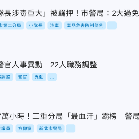
隊長涉毒重大」被羈押！市警局：2大過
市第二分局
小隊長
涉毒
毒品危害防制條例
...
警官人事異動 22人職務調整
務調整
警官
異動
...
27萬小時！三重分局「最血汗」霸榜 警
市議員
方仰寧
新北市警局
...