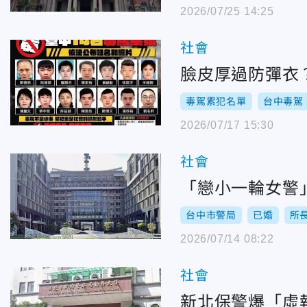
2026/07/25 14:25
社會
臉皮厚過防彈衣
毒駕累犯名單
台中毒駕
2026/07/17 15:30
社會
「戀小一輪女警
台中市警局
已婚
所
2026/07/14 08:22
社會
新北保警爆「虛