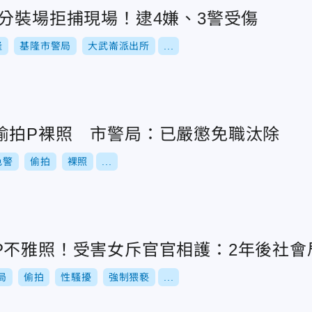
品分裝場拒捕現場！逮4嫌、3警受傷
隆
基隆市警局
大武崙派出所
...
偷拍P裸照 市警局：已嚴懲免職汰除
色警
偷拍
裸照
...
P不雅照！受害女斥官官相護：2年後社會
局
偷拍
性騷擾
強制猥褻
...