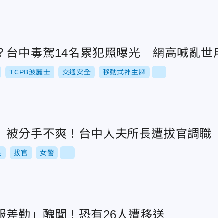
？台中毒駕14名累犯照曝光 網高喊亂世
TCPB波麗士
交通安全
移動式神主牌
...
」被分手不爽！台中人夫所長遭拔官調職
長
拔官
女警
...
報差勤」醜聞！恐有26人遭移送