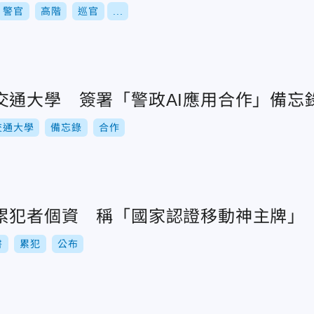
警官
高階
巡官
...
交通大學 簽署「警政AI應用合作」備忘
交通大學
備忘錄
合作
累犯者個資 稱「國家認證移動神主牌」
書
累犯
公布