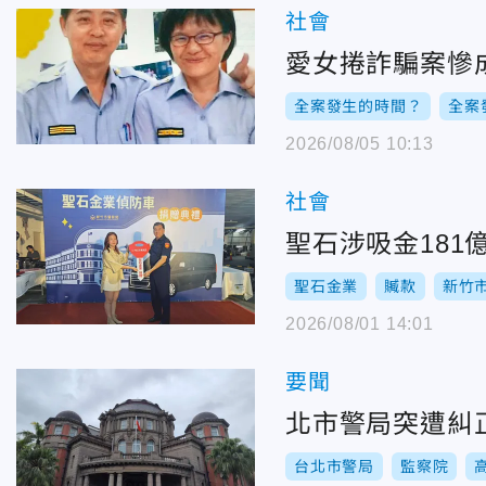
社會
愛女捲詐騙案慘
全案發生的時間？
全案
2026/08/05 10:13
社會
聖石涉吸金18
聖石金業
贓款
新竹
2026/08/01 14:01
要聞
北市警局突遭糾
台北市警局
監察院