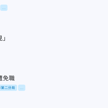
...
見」
遭免職
市第二分局
...