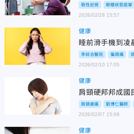
假性近視
眼睫狀肌痙攣
2026/02/28 15:57
健康
睡前滑手機到凌
李綜合醫院
偏頭痛
2026/02/10 17:05
健康
肩頸硬邦邦成國民
肩頸痠痛
劉博仁醫師
2026/02/07 15:08
健康