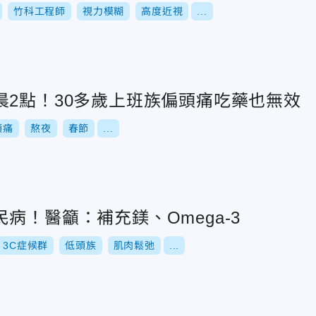
竹科工程師
視力模糊
高度近視
...
晨2點！30多歲上班族偏頭痛吃藥也無效
頭痛
熬夜
春節
...
病！醫籲：補充鎂、Omega-3
3C症候群
低頭族
肌肉鬆弛
...