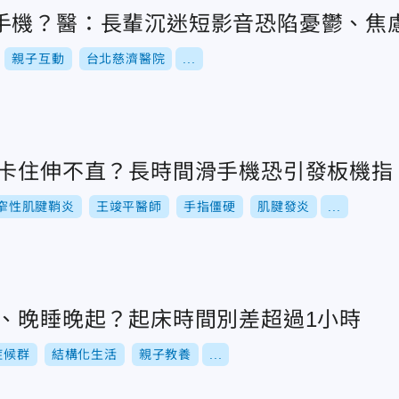
手機？醫：長輩沉迷短影音恐陷憂鬱、焦
親子互動
台北慈濟醫院
...
指卡住伸不直？長時間滑手機恐引發板機指
窄性肌腱鞘炎
王竣平醫師
手指僵硬
肌腱發炎
...
C、晚睡晚起？起床時間別差超過1小時
症候群
結構化生活
親子教養
...