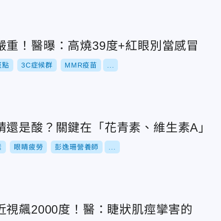
嚴重！醫曝：高燒39度+紅眼別當感冒
斑點
3C症候群
MMR疫苗
...
睛還是酸？關鍵在「花青素、維生素A」
素
眼睛疲勞
彭逸珊營養師
...
視飆2000度！醫：睫狀肌痙攣害的