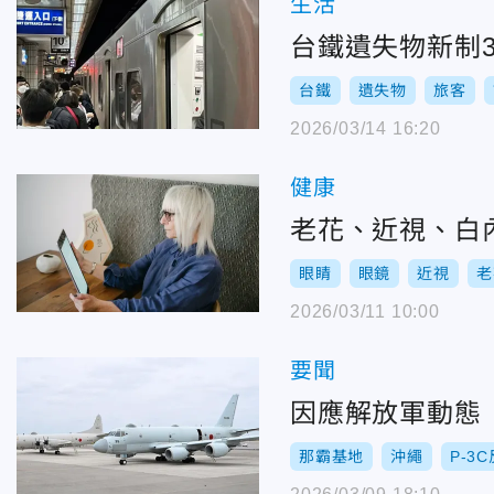
生活
台鐵遺失物新制3
台鐵
遺失物
旅客
2026/03/14 16:20
健康
老花、近視、白
眼睛
眼鏡
近視
老
2026/03/11 10:00
要聞
因應解放軍動態
那霸基地
沖繩
P-3