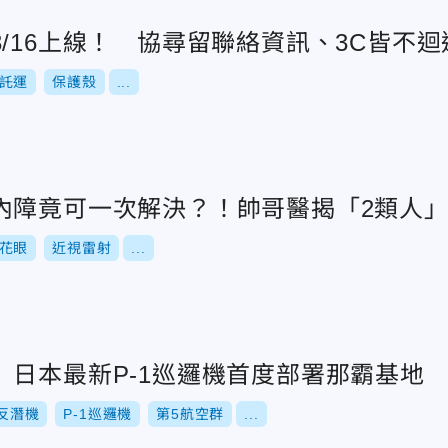
/16上線！ 協尋留聯絡資訊、3C皆不迴
託運
保護殼
...
內障竟可一次解決？！帥哥醫揭「2類人
花眼
近視雷射
...
 日本最新P-1巡邏機首度部署那霸基地
C反潛機
P-1巡邏機
第5航空群
...