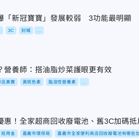
曝「新冠寶寶」發展較弱 3功能最明顯
交
3C
封城
...
？營養師：搭油脂炒菜護眼更有效
師呂美寶
黃斑色素
脂溶性營養素
...
優惠！全家超商回收廢電池、舊3C加碼抵
抵用金
嘉義市環保局
嘉義市全家便利商店回收廢電池有哪些