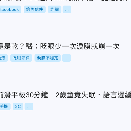
facebook
釣魚信件
詐騙
...
還是乾？醫：眨眼少一次淚膜就崩一次
淚液
眨眼節律
淚膜不穩定
...
前滑平板30分鐘 2歲童竟失眠、語言遲
手機
3C
...