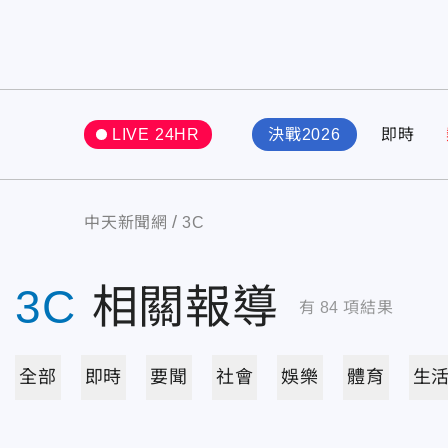
LIVE 24HR
決戰2026
即時
中天新聞網
3C
3C
相關報導
有
84
項結果
全部
即時
要聞
社會
娛樂
體育
生