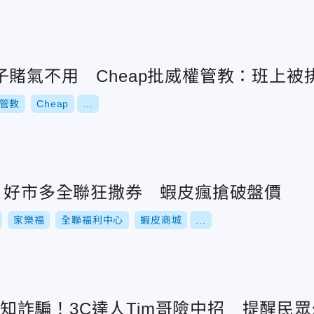
賭氣不用 Cheap批威權管教：班上被
管教
Cheap
...
戰！好市多全聯狂撒券 蝦皮瘋搶破盤價
家樂福
全聯福利中心
蝦皮商城
...
ok通知詐騙！3C達人Tim哥險中招 提醒民