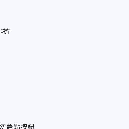
排擠
眾勿急點按鈕