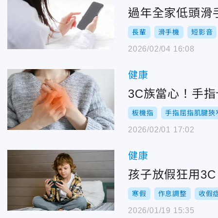
過年全家低頭滑
長輩
滑手機
短影音
2026/02/04 16:08
健康
3C族當心！手
板機指
手指屈指肌腱狹
2026/02/01 17:02
健康
孩子放假狂用3
寒假
作息調整
收假
2026/01/19 15:35