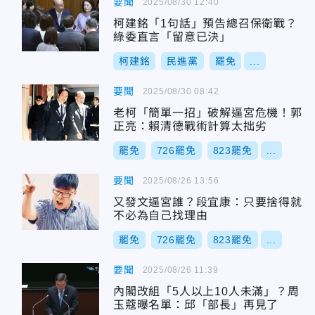
要聞
2025/08/30 12:40
柯建銘「1句話」預告總召保衛戰？
綠委直言「留意已決」
柯建銘
民進黨
罷免
...
要聞
2025/08/30 08:42
老柯「簡單一招」破解逼宮危機！郭
正亮：賴清德戰術計算太拙劣
罷免
726罷免
823罷免
...
要聞
2025/08/26 13:56
又發文逼宮誰？段宜康：只要捨得就
不必為自己找理由
罷免
726罷免
823罷免
...
要聞
2025/08/26 11:39
內閣改組「5人以上10人未滿」？周
玉蔻曝名單：邱「部長」再見了