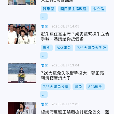
朱立倫1句話回應
陳學聖
國民黨主席改選
朱立倫
...
要聞
2025/08/17 14:05
挺朱連任黨主席？盧秀燕緊握朱立倫
手喊：媽媽給你按個讚
罷免
823罷免
726大罷免大失敗
...
要聞
2025/08/17 13:04
726大罷免失敗衝擊擴大！郭正亮：
賴清德麻煩大了
726大罷免投票
罷免
823罷免
...
要聞
2025/08/17 12:05
總統府反駁王鴻薇檢討罷免公文 藍