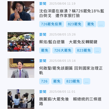
要聞
2025/08/06 11:19
沈伯洋還在崩潰？稱726罷免18％藍
白倒戈 遭作家狠打臉
726罷免投票
823罷免
罷免
...
要聞
2025/08/05 15:26
蔡炫/藍白逆襲 大罷免反轉關鍵
罷免
726大罷免
823罷免
...
要聞
2025/08/05 15:16
何啟聖/罷免該翻篇 回到國家治理正
軌
726
罷免
823罷免
...
要聞
2025/08/05 11:01
魏麓宸/大罷免後 賴總統的三條道
路