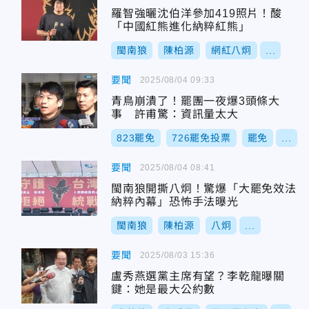
羅智強曬沈伯洋參加419照片！酸
「中國紅熊進化納粹紅熊」
閩南狼
陳柏源
網紅八炯
...
要聞
2025/08/04 09:33
青鳥崩潰了！罷團一夜爆3頭條大
事 許甫驚：資訊量太大
823罷免
726罷免投票
罷免
...
要聞
2025/08/04 08:41
閩南狼開撕八炯！驚爆「大罷免效法
納粹內幕」恐怖手法曝光
閩南狼
陳柏源
八炯
...
要聞
2025/08/03 15:36
盧秀燕選黨主席有望？李乾龍曝關
鍵：她是最大公約數