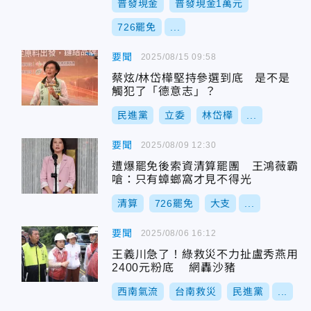
普發現金
普發現金1萬元
726罷免
...
要聞
2025/08/15 09:58
蔡炫/林岱樺堅持參選到底 是不是
觸犯了「德意志」？
民進黨
立委
林岱樺
...
要聞
2025/08/09 12:30
遭爆罷免後索資清算罷團 王鴻薇霸
嗆：只有蟑螂窩才見不得光
清算
726罷免
大支
...
要聞
2025/08/06 16:12
王義川急了！綠救災不力扯盧秀燕用
2400元粉底 網轟沙豬
西南氣流
台南救災
民進黨
...