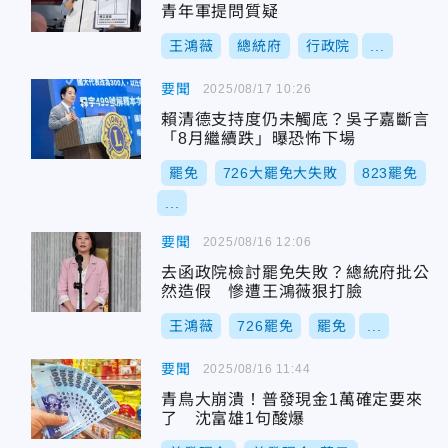
青年軍提問質疑
王鴻薇
總統府
行政院
...
要聞
2025/08/17 10:26
賴清德支持度仍未觸底？吳子嘉斷言
「8月繼續跌」曝恐怖下場
罷免
726大罷免大失敗
823罷免
...
要聞
2025/08/16 12:06
去函政院檢討罷免失敗？總統府批公
然造假 慘遭王鴻薇狠打臉
王鴻薇
726罷免
罷免
...
要聞
2025/08/16 11:44
青鳥大崩潰！普發現金1萬確定要來
了 沈富雄1句酸爆