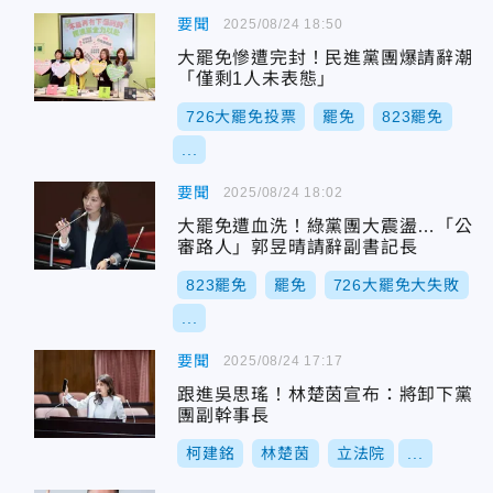
要聞
2025/08/24 18:50
大罷免慘遭完封！民進黨團爆請辭潮
「僅剩1人未表態」
726大罷免投票
罷免
823罷免
...
要聞
2025/08/24 18:02
大罷免遭血洗！綠黨團大震盪…「公
審路人」郭昱晴請辭副書記長
823罷免
罷免
726大罷免大失敗
...
要聞
2025/08/24 17:17
跟進吳思瑤！林楚茵宣布：將卸下黨
團副幹事長
柯建銘
林楚茵
立法院
...