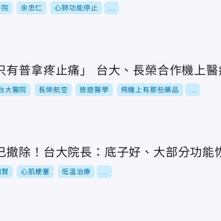
醫院
余忠仁
心肺功能停止
...
只有普拿疼止痛」 台大、長榮合作機上醫
台大醫院
長榮航空
旅遊醫學
飛機上有那些藥品
...
已撤除！台大院長：底子好、大部分功能
明賢
心肌梗塞
低溫治療
...