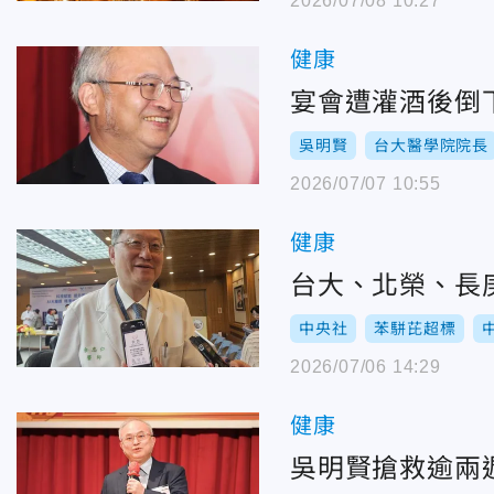
2026/07/08 10:27
健康
宴會遭灌酒後倒
吳明賢
台大醫學院院長
2026/07/07 10:55
健康
台大、北榮、長
中央社
苯駢芘超標
2026/07/06 14:29
健康
吳明賢搶救逾兩