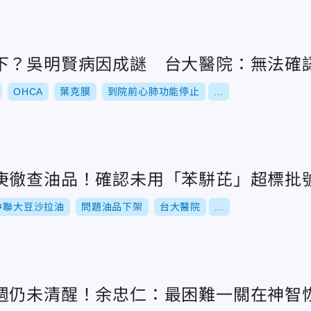
下？吳明賢病因成謎 台大醫院：無法確
OHCA
葉克膜
到院前心肺功能停止
...
庚徹查油品！確認未用「苯駢芘」超標批
中聯大豆沙拉油
問題油品下架
台大醫院
...
週仍未清醒！余忠仁：最困難一關在神智