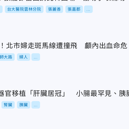
舉
台大醫院雲林分院
張麗善
張嘉郡
...
獄！北市婦走斑馬線遭撞飛 顱內出血命危
師大路
婦人
...
！器官移植「肝臟居冠」 小腸最罕見、胰
腎臟
胰臟
...