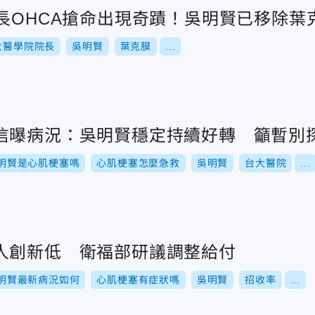
長OHCA搶命出現奇蹟！吳明賢已移除葉
大醫學院院長
吳明賢
葉克膜
...
信曝病況：吳明賢穩定持續好轉 籲暫別
明賢是心肌梗塞嗎
心肌梗塞怎麼急救
吳明賢
台大醫院
...
人創新低 衛福部研議調整給付
明賢最新病況如何
心肌梗塞有症狀嗎
吳明賢
招收率
...