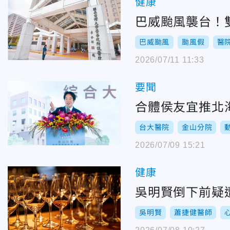
健康
巴威颱風襲台！
巴威颱風
颱風假
醫
2026/07/11 11:33
要聞
合體侯友宜推北
台大醫院
金山分院
2026/07/09 15:21
健康
吳明賢倒下前疑
吳明賢
蕭捷健醫師