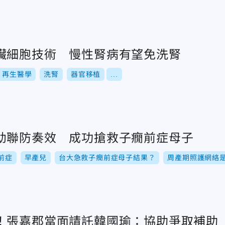
臟細胞技術 慢性腎病有望免洗腎
再生醫學
洗腎
器官移植
...
幼聯防奏效 成功搶救子癇前症母子
前症
早產兒
台大急救子癇前症母子結果？
周產期照護網絡
！張嘉郡當面請託韓國瑜：協助爭取補助