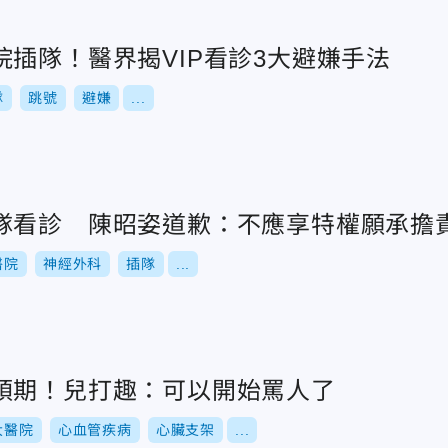
插隊！醫界揭VIP看診3大避嫌手法
隊
跳號
避嫌
...
隊看診 陳昭姿道歉：不應享特權願承擔
醫院
神經外科
插隊
...
預期！兒打趣：可以開始罵人了
大醫院
心血管疾病
心臟支架
...