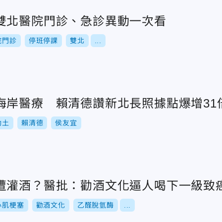
雙北醫院門診、急診異動一次看
院門診
停班停課
雙北
...
海岸醫療 賴清德讚新北長照據點爆增31
動土
賴清德
侯友宜
遭灌酒？醫批：勸酒文化逼人喝下一級致
心肌梗塞
勸酒文化
乙醛脫氫酶
...