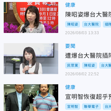
健康
陳昭姿爆台大醫院
陳昭姿
台大醫院
插
2026/08/03 13:33
要聞
遭爆台大醫院插
民眾黨
陳昭姿
台大
2026/08/02 22:52
健康
宣明智恢復超乎
宣明智
聯華電子
台