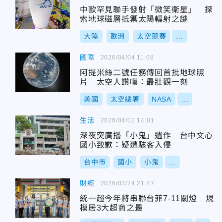
中歐罕見聯手發射「微笑衛星」 探
索地球磁層抵禦太陽輻射之謎
大陸
歐洲
太空競賽
...
國際
2026/04/04 11:08
阿提米絲二號任務傳回首批地球照
片 太空人讚嘆：最壯觀一刻
美國
太空總署
NASA
...
生活
2026/04/02 14:01
深夜突廣播「小鬼」遺作 台中文心
國小致歉：疑遭駭客入侵
台中市
國小
小鬼
...
財經
2026/03/24 21:47
統一超今年將串聯台菲7-11關燈 規
模居3大超商之最