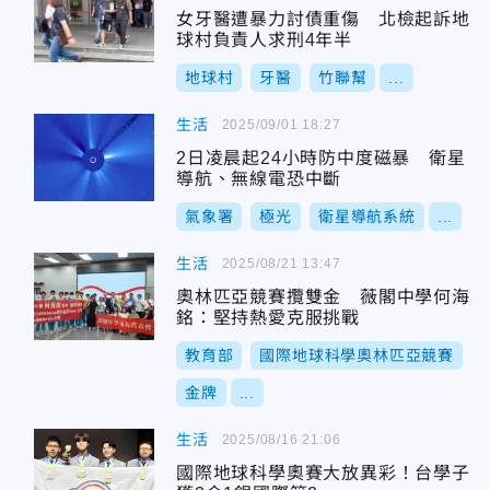
女牙醫遭暴力討債重傷 北檢起訴地
球村負責人求刑4年半
地球村
牙醫
竹聯幫
...
生活
2025/09/01 18:27
2日凌晨起24小時防中度磁暴 衛星
導航、無線電恐中斷
氣象署
極光
衛星導航系統
...
生活
2025/08/21 13:47
奧林匹亞競賽攬雙金 薇閣中學何海
銘：堅持熱愛克服挑戰
教育部
國際地球科學奧林匹亞競賽
金牌
...
生活
2025/08/16 21:06
國際地球科學奧賽大放異彩！台學子