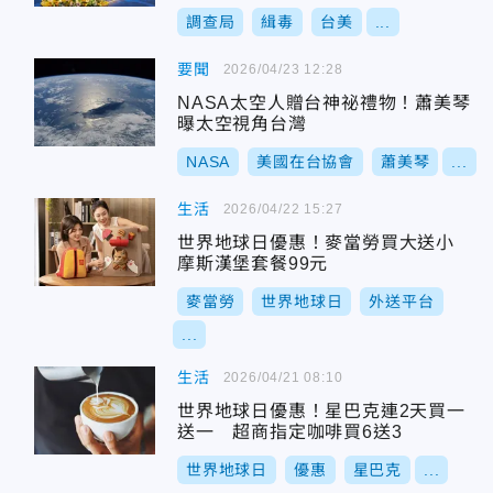
調查局
緝毒
台美
...
要聞
2026/04/23 12:28
NASA太空人贈台神祕禮物！蕭美琴
曝太空視角台灣
NASA
美國在台協會
蕭美琴
...
生活
2026/04/22 15:27
世界地球日優惠！麥當勞買大送小
摩斯漢堡套餐99元
麥當勞
世界地球日
外送平台
...
生活
2026/04/21 08:10
世界地球日優惠！星巴克連2天買一
送一 超商指定咖啡買6送3
世界地球日
優惠
星巴克
...