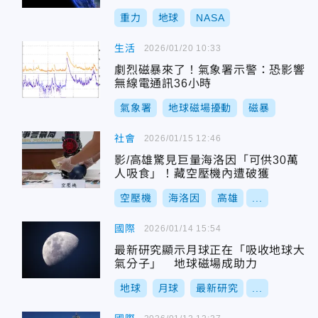
重力
地球
NASA
生活
2026/01/20 10:33
劇烈磁暴來了！氣象署示警：恐影響
無線電通訊36小時
氣象署
地球磁場擾動
磁暴
社會
2026/01/15 12:46
影/高雄驚見巨量海洛因「可供30萬
人吸食」！藏空壓機內遭破獲
空壓機
海洛因
高雄
...
國際
2026/01/14 15:54
最新研究顯示月球正在「吸收地球大
氣分子」 地球磁場成助力
地球
月球
最新研究
...