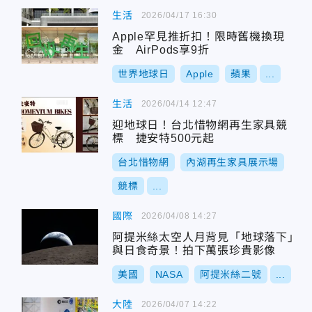
生活
2026/04/17 16:30
Apple罕見推折扣！限時舊機換現
金 AirPods享9折
世界地球日
Apple
蘋果
...
生活
2026/04/14 12:47
迎地球日！台北惜物網再生家具競
標 捷安特500元起
台北惜物網
內湖再生家具展示場
競標
...
國際
2026/04/08 14:27
阿提米絲太空人月背見「地球落下」
與日食奇景！拍下萬張珍貴影像
美國
NASA
阿提米絲二號
...
大陸
2026/04/07 14:22