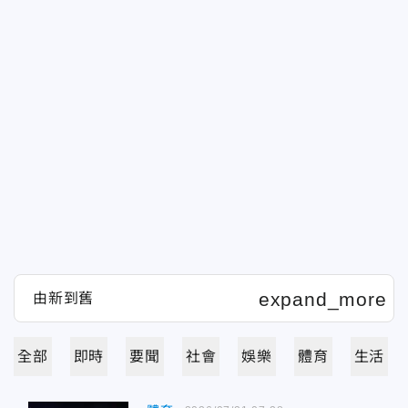
全部
即時
要聞
社會
娛樂
體育
生活