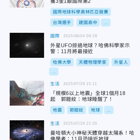
獲3金1銀國際第2
國際地球科學奧林匹亞競賽
台灣選手
建國高中
...
國際
2025/08/04 09:28
外星UFO掠過地球？哈佛科學家示
警：11月將最接近
哈佛大學
天體物理學家
外星人
...
生活
2025/07/28 15:11
「規模6以上地震」全球1個月18
起 郭鎧紋：地球睡醒了！
地震
郭鎧紋
地球
...
生活
2025/07/26 22:35
曼哈頓大小神秘天體穿越太陽系！哈
佛學者：11月恐接近地球