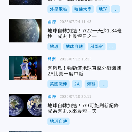
外星飛船
哈佛大學
地球
...
國際
2025/07/24 11:43
地球自轉加速！7/22一天少1.34毫
秒 成史上最短日之一
地球
地球自轉
科學家
...
體育
2025/07/12 16:33
有夠鳥！強勁滾地球直擊外野海鷗
2A比賽一度中斷
美國職棒
2A
海鷗
...
國際
2025/07/10 20:11
地球自轉加速！7/9可能刷新紀錄
成為有史以來最短一天
地球自轉