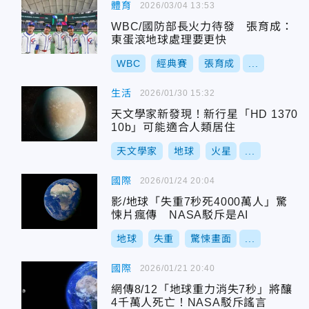
體育
2026/03/04 13:53
WBC/國防部長火力待發 張育成：
東蛋滾地球處理要更快
WBC
經典賽
張育成
...
生活
2026/01/30 15:32
天文學家新發現！新行星「HD 1370
10b」可能適合人類居住
天文學家
地球
火星
...
國際
2026/01/24 20:04
影/地球「失重7秒死4000萬人」驚
悚片瘋傳 NASA駁斥是AI
地球
失重
驚悚畫面
...
國際
2026/01/21 20:40
網傳8/12「地球重力消失7秒」將釀
4千萬人死亡！NASA駁斥謠言