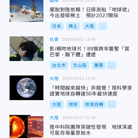
國際
2026/01/12 12:27
擺脫對陸依賴！日探測船「地球號」
今出發探稀土 預計2027開採
日本
稀土
大陸
...
社會
2026/01/01 13:40
影/親吻地球片！89猴跨年襲警「賞
巴掌、踹下體」遭逮
台北市
文山區
襲警
...
大陸
2025/12/12 13:02
「時間越來越快」非錯覺！陸科學家
證實地球自轉達50年最快速度
大陸
地球
地球自轉
...
大陸
2025/12/12 11:28
陸中科院團隊突破性發現 地球深處
可能存海量原始水