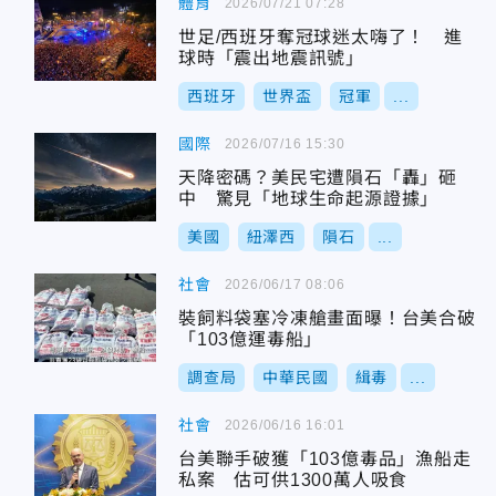
體育
2026/07/21 07:28
世足/西班牙奪冠球迷太嗨了！ 進
球時「震出地震訊號」
西班牙
世界盃
冠軍
...
國際
2026/07/16 15:30
天降密碼？美民宅遭隕石「轟」砸
中 驚見「地球生命起源證據」
美國
紐澤西
隕石
...
社會
2026/06/17 08:06
裝飼料袋塞冷凍艙畫面曝！台美合破
「103億運毒船」
調查局
中華民國
緝毒
...
社會
2026/06/16 16:01
台美聯手破獲「103億毒品」漁船走
私案 估可供1300萬人吸食