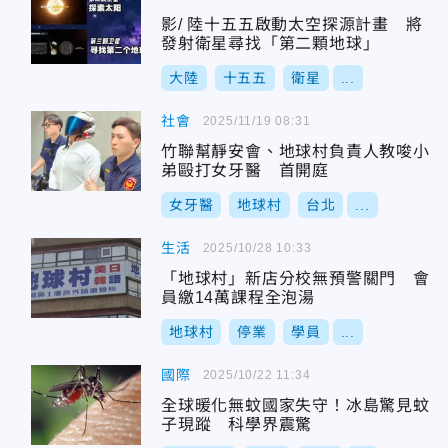
影/ 陸十五五啟動太空探源計畫 將
發射衛星尋找「第二顆地球」
大陸
十五五
衛星
...
社會
2025/11/19 08:31
竹聯幫靜安會、地球村負責人教唆小
弟毆打女牙醫 首開庭
女牙醫
地球村
台北
...
生活
2025/10/28 10:33
「地球村」新店分校無預警關門 會
員繳14萬課程全泡湯
地球村
停業
學員
...
國際
2025/10/22 11:34
全球暖化無蚊國家失守！冰島驚見蚊
子現蹤 科學界震驚