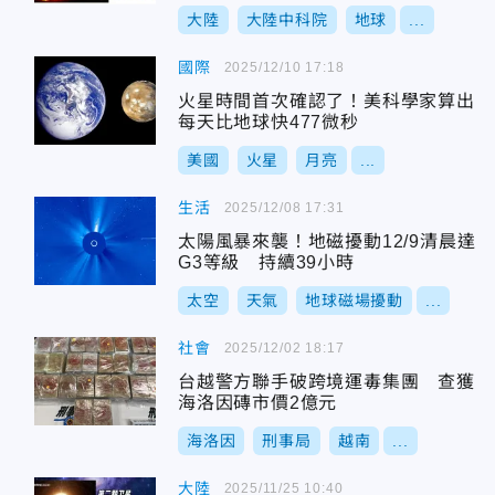
大陸
大陸中科院
地球
...
國際
2025/12/10 17:18
火星時間首次確認了！美科學家算出
每天比地球快477微秒
美國
火星
月亮
...
生活
2025/12/08 17:31
太陽風暴來襲！地磁擾動12/9清晨達
G3等級 持續39小時
太空
天氣
地球磁場擾動
...
社會
2025/12/02 18:17
台越警方聯手破跨境運毒集團 查獲
海洛因磚市價2億元
海洛因
刑事局
越南
...
大陸
2025/11/25 10:40