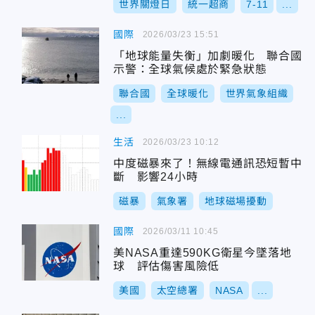
世界關燈日
統一超商
7-11
...
國際
2026/03/23 15:51
「地球能量失衡」加劇暖化 聯合國
示警：全球氣候處於緊急狀態
聯合國
全球暖化
世界氣象組織
...
生活
2026/03/23 10:12
中度磁暴來了！無線電通訊恐短暫中
斷 影響24小時
磁暴
氣象署
地球磁場擾動
國際
2026/03/11 10:45
美NASA重達590KG衛星今墜落地
球 評估傷害風險低
美國
太空總署
NASA
...