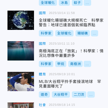
全球暖化
冰島
蚊子
...
國際
2025/10/14 11:58
全球暖化珊瑚礁大規模死亡 科學家
警告：地球已達首個氣候臨界點
科學家
全球暖化
珊瑚礁
...
國際
2025/10/11 11:10
南極海底正在「放氣」！科學家：情
況比想像中嚴重許多
科學家
甲烷
南極洲
...
體育
2025/09/19 10:01
MLB/大谷翔平拎手套接滾地球 罕
見畫面曝光了
道奇
大谷翔平
二刀流
...
社會
2025/09/18 14:15