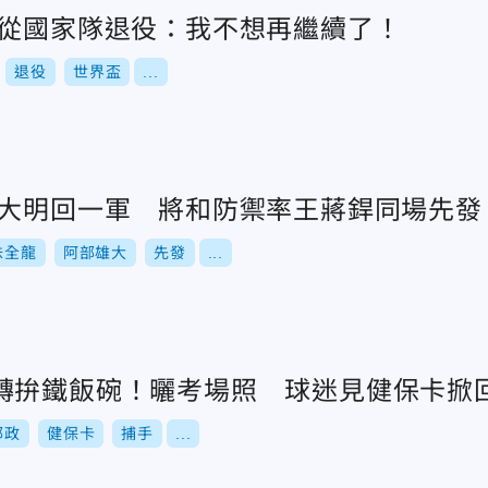
申從國家隊退役：我不想再繼續了！
退役
世界盃
...
雄大明回一軍 將和防禦率王蔣銲同場先發
味全龍
阿部雄大
先發
...
轉拚鐵飯碗！曬考場照 球迷見健保卡掀
郵政
健保卡
捕手
...