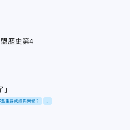
聯盟歷史第4
了」
哪些重要成績與榮譽？
...