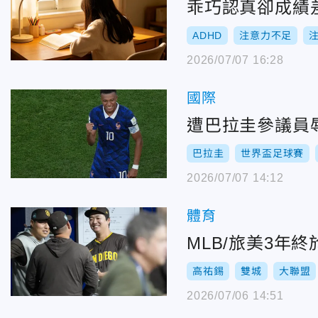
乖巧認真卻成績
ADHD
注意力不足
2026/07/07 16:28
國際
遭巴拉圭參議員
巴拉圭
世界盃足球賽
2026/07/07 14:12
體育
MLB/旅美3年
高祐錫
雙城
大聯盟
2026/07/06 14:51