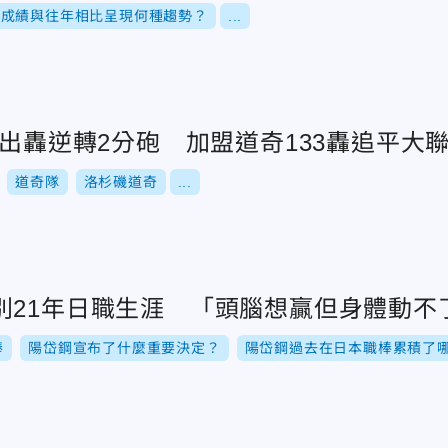
標成績與往年相比呈現何種趨勢？
...
復出轟逆轉2分砲 加盟道奇133轟追平大
道奇隊
洛杉磯道奇
...
別21年日職生涯 「頭腦想贏但身體動不
棒
陽岱鋼宣布了什麼重要決定？
陽岱鋼過去在日本職棒累積了