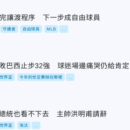
走完讓渡程序 下一步成自由球員
守護者
自由球員
MLB
...
惜敗巴西止步32強 球迷場邊痛哭仍給肯定
世界盃
今年的世足賽辦在哪裡
...
爛總統也看不下去 主帥洪明甫請辭
世界盃
淘汰
...