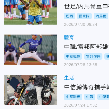
世足/內馬爾重
巴西
國家隊
內馬爾
2026/07/30 09:24
體育
中職/富邦阿部
中華職棒
富邦悍將
2026/07/28 13:58
生活
中信鯨傳奇捕手
中華職棒
中職
中華
2026/07/24 17:32