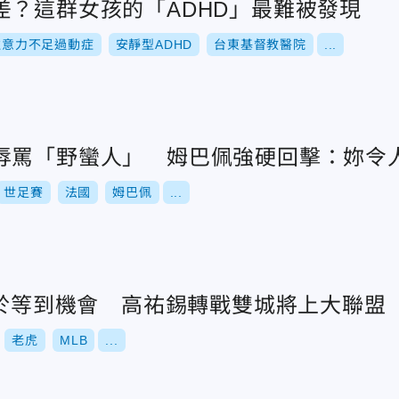
差？這群女孩的「ADHD」最難被發現
注意力不足過動症
安靜型ADHD
台東基督教醫院
...
辱罵「野蠻人」 姆巴佩強硬回擊：妳令
世足賽
法國
姆巴佩
...
終於等到機會 高祐錫轉戰雙城將上大聯盟
老虎
MLB
...