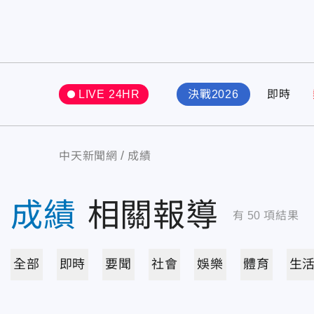
LIVE 24HR
決戰2026
即時
中天新聞網
成績
成績
相關報導
有
50
項結果
全部
即時
要聞
社會
娛樂
體育
生