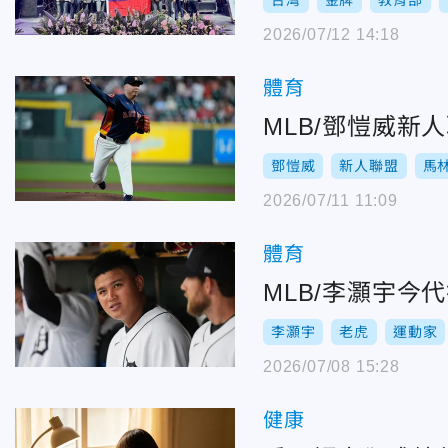
台灣
金牌
教育部
2026/07/12 14:18
體育
MLB/鄧愷威
鄧愷威
新人聯盟
馬
2026/07/11 11:09
體育
MLB/李灝宇今
李灝宇
老虎
運動家
2026/07/08 15:28
健康