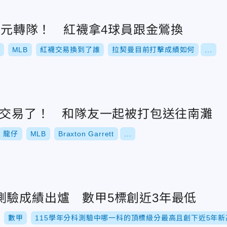
秀狀元轉隊！ 紅襪拿4球員跟金鶯換
MLB
紅襪交易換到了誰
拉契曼目前打擊成績如何
...
」被交易了！ 和隊友一起被打包送往南灘
龍仔
MLB
Braxton Garrett
...
測驗成績出爐 數甲5標創近3年最低
數甲
115學年分科測驗中哪一科的頂標級分最高且創下近5年新