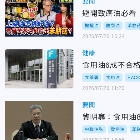
要聞
避開致癌油必看
橄欖油
酪梨油
苯駢
2026/07/26 16:24
健康
食用油6成不合
食藥署
食用油
HAC
2026/07/26 11:20
要聞
龔明鑫：食用油
中聯油脂
致癌油
苯