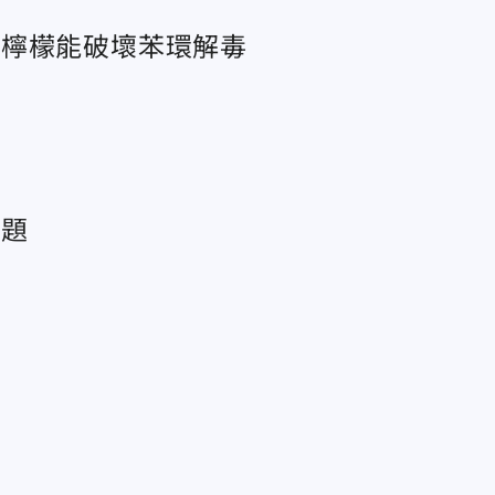
果檸檬能破壞苯環解毒
問題