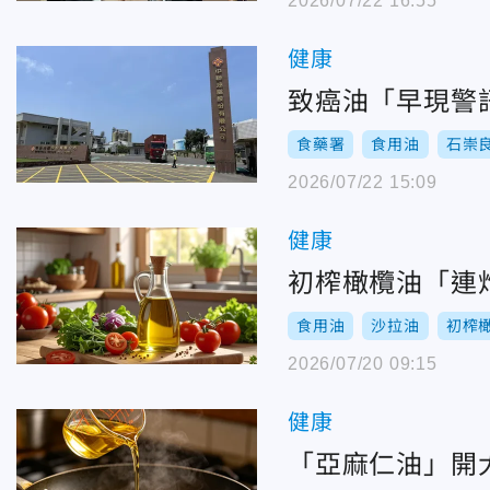
2026/07/22 16:55
健康
致癌油「早現警
食藥署
食用油
石崇
2026/07/22 15:09
健康
初榨橄欖油「連
食用油
沙拉油
初榨
2026/07/20 09:15
健康
「亞麻仁油」開