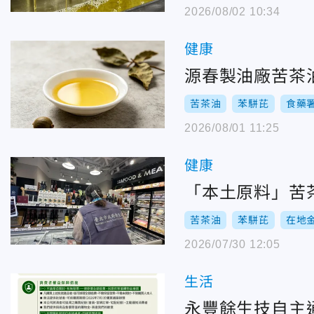
2026/08/02 10:34
健康
源春製油廠苦茶
苦茶油
苯駢芘
食藥
2026/08/01 11:25
健康
「本土原料」苦
苦茶油
苯駢芘
在地
2026/07/30 12:05
生活
永豐餘生技自主