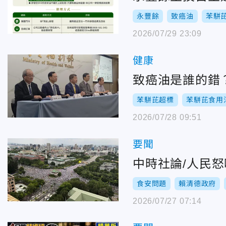
永豐餘
致癌油
苯駢
2026/07/29 23:09
健康
致癌油是誰的錯
苯駢芘超標
苯駢芘食用
2026/07/28 09:51
要聞
中時社論/人民
食安問題
賴清德政府
2026/07/27 07:14