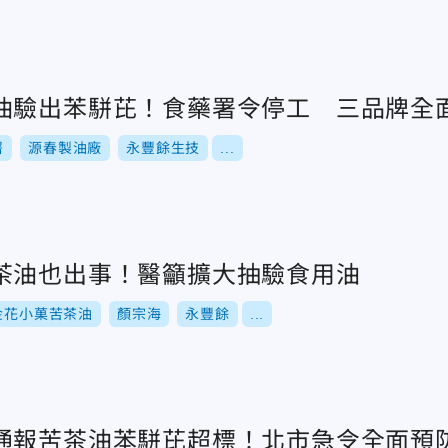
油驗出苯駢芘！食藥署令停工 三品牌全
署
源春製油廠
永豐餘生技
...
茶油也出事！醫籲擴大抽驗食用油
金花小菓苦茶油
顏宗海
永豐餘
...
通報苦茶油苯駢芘超標！北市急令全面預