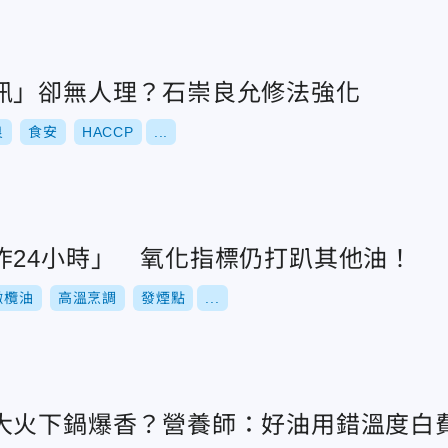
訊」卻無人理？石崇良允修法強化
良
食安
HACCP
...
炸24小時」 氧化指標仍打趴其他油！
橄欖油
高溫烹調
發煙點
...
大火下鍋爆香？營養師：好油用錯溫度白