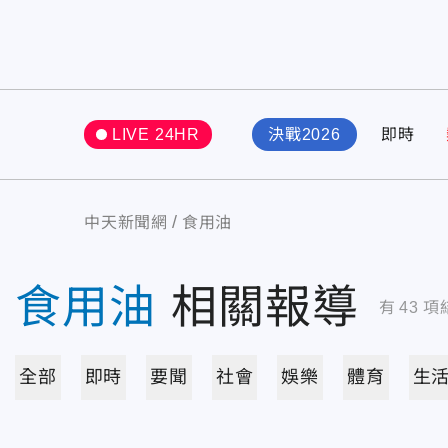
LIVE 24HR
決戰2026
即時
中天新聞網
食用油
食用油
相關報導
有
43
項
全部
即時
要聞
社會
娛樂
體育
生