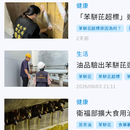
健康
「苯駢芘超標」
苯駢芘超標原因為何？
2天前
生活
油品驗出苯駢芘
苯駢芘
苯駢芘超標
2026/08/03 21:11
健康
衛福部擴大食用
苦茶油
苯駢芘
食藥