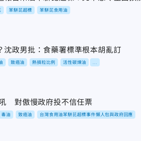
芘
苯駢芘超標
苯駢芘食用油
？沈政男批：食藥署標準根本胡亂訂
油
致癌油
熱損粒比例
活性碳煉油
...
怒吼 對傲慢政府投不信任票
毒油
致癌油
台灣食用油苯駢芘超標事件懶人包與政府回應