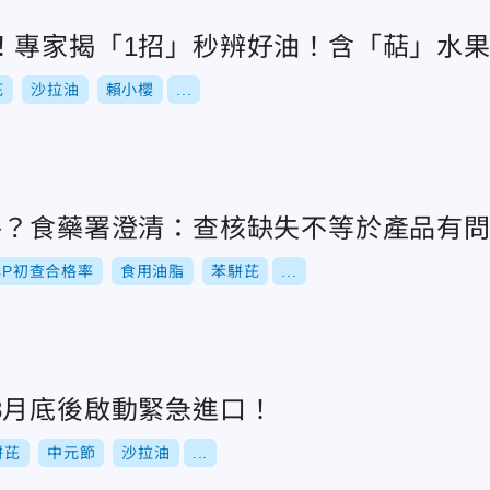
！專家揭「1招」秒辨好油！含「萜」水
芘
沙拉油
賴小櫻
...
格？食藥署澄清：查核缺失不等於產品有
CP初查合格率
食用油脂
苯駢芘
...
8月底後啟動緊急進口！
駢芘
中元節
沙拉油
...