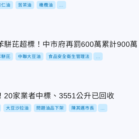
麻仁油
苦茶油
橄欖油
...
駢芘超標！中市府再罰600萬累計900萬
苯駢芘
中聯大豆油
食品安全衛生管理法
...
20家業者中標、3551公升已回收
大豆沙拉油
問題油品下架
陳其邁市長
...