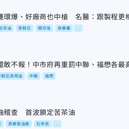
連環爆、好廠商也中槍 名醫：跟製程更
苦茶油
苯駢芘
顏宗海
食藥署
...
還敢不報！中市府再重罰中聯、福懋各最高
苯駢芘食用油
中聯
福懋
油稽查 首波鎖定苦茶油
署
源春製油廠
石崇良
...