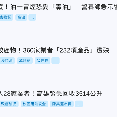
底！油一冒煙恐變「毒油」 營養師急示
害物質
高溫
...
癌物！360家業者「232項產品」遭殃
豆沙拉油
苯駢芘
致癌物
...
28家業者！高雄緊急回收3514公升
致癌油品
校園用油安全
陳其邁市長
...