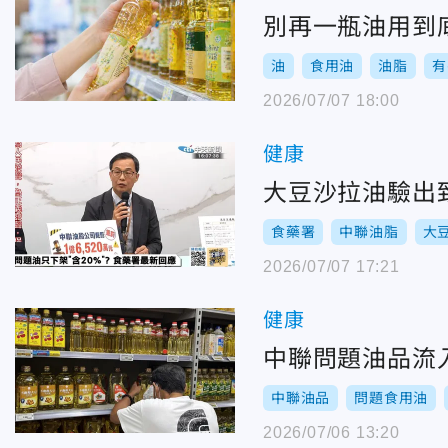
別再一瓶油用到
油
食用油
油脂
有
2026/07/07 18:00
健康
大豆沙拉油驗出致
食藥署
中聯油脂
大
2026/07/07 17:21
健康
中聯問題油品流入
中聯油品
問題食用油
2026/07/06 13:20