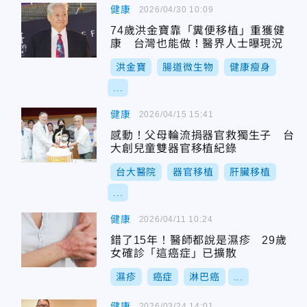
健康
2026/04/30 10:09
74歲洪金寶靠「糞便移植」重獲健
康 台灣也能做！醫界人士曝現況
洪金寶
腸道微生物
健康瘦身
...
健康
2026/04/15 15:41
感動！父母輪流捐器官救獨生子 台
大創兒童雙器官移植紀錄
台大醫院
器官移植
肝臟移植
...
健康
2026/04/11 10:24
錯了15年！醫師都說是濕疹 29歲
女確診「這癌症」已擴散
濕疹
癌症
淋巴癌
...
健康
2026/03/24 14:01