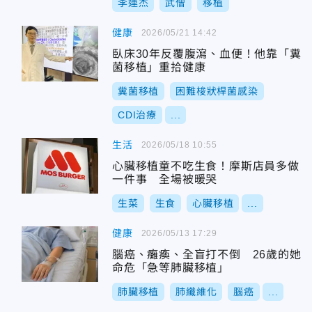
李連杰
武僧
移植
健康
2026/05/21 14:42
臥床30年反覆腹瀉、血便！他靠「糞
菌移植」重拾健康
糞菌移植
困難梭狀桿菌感染
CDI治療
...
生活
2026/05/18 10:55
心臟移植童不吃生食！摩斯店員多做
一件事 全場被暖哭
生菜
生食
心臟移植
...
健康
2026/05/13 17:29
腦癌、癱瘓、全盲打不倒 26歲的她
命危「急等肺臟移植」
肺臟移植
肺纖維化
腦癌
...