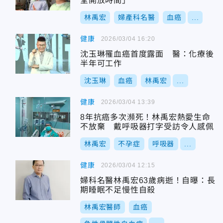
堂開放時間」
林禹宏
婦產科名醫
血癌
...
健康
2026/03/04 16:20
沈玉琳罹血癌首度露面 醫：化療後
半年可工作
沈玉琳
血癌
林禹宏
...
健康
2026/03/04 13:39
8年抗癌多次瀕死！林禹宏熱愛生命
不放棄 戴呼吸器打字受訪令人感佩
林禹宏
不孕症
呼吸器
...
健康
2026/03/04 12:15
婦科名醫林禹宏63歲病逝！自曝：長
期睡眠不足慢性自殺
林禹宏醫師
血癌