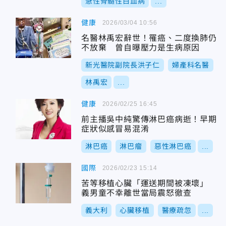
急性骨髓性白血病
...
健康
2026/03/04 10:56
名醫林禹宏辭世！罹癌、二度換肺仍
不放棄 曾自曝壓力是生病原因
新光醫院副院長洪子仁
婦產科名醫
林禹宏
...
健康
2026/02/25 16:45
前主播吳中純驚傳淋巴癌病逝！早期
症狀似感冒易混淆
淋巴癌
淋巴瘤
惡性淋巴癌
...
國際
2026/02/23 15:14
苦等移植心臟「運送期間被凍壞」
義男童不幸離世當局震怒徹查
義大利
心臟移植
醫療疏忽
...