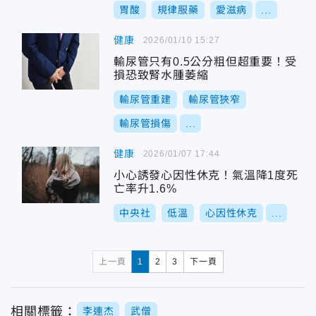
胃酸
規律服藥
愛滋病
...
健康
2026/01/10 15:27
輸尿管只有0.5公分粗但超重要！受
損恐致腎水腫萎縮
輸尿管重建
輸尿管狹窄
輸尿管損傷
...
健康
2026/01/07 17:44
小心誘發心因性休克！氣溫降1度死
亡率升1.6%
中央社
低溫
心因性休克
...
上一頁
1
2
3
下一頁
相關標籤：
李連杰
武僧