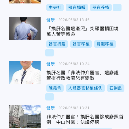
中央社
器官捐贈
器官移植
...
健康
2026/06/03 13:46
「換肝名醫遭廢照」突顯器捐困境
萬人苦等續命
器官捐贈
器官移植
腎臟移植
...
健康
2026/06/03 10:24
換肝名醫「非法仲介器官」遭廢證
若提行政救濟恐有變數
陳堯俐
人體器官移植條例
石崇良
...
健康
2026/06/02 13:31
非法仲介器官！換肝名醫慘成廢照首
例 中山附醫：決議停聘