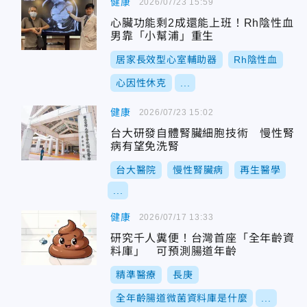
健康
2026/07/23 15:59
心臟功能剩2成還能上班！Rh陰性血
男靠「小幫浦」重生
居家長效型心室輔助器
Rh陰性血
心因性休克
...
健康
2026/07/23 15:02
台大研發自體腎臟細胞技術 慢性腎
病有望免洗腎
台大醫院
慢性腎臟病
再生醫學
...
健康
2026/07/17 13:33
研究千人糞便！台灣首座「全年齡資
料庫」 可預測腸道年齡
精準醫療
長庚
全年齡腸道微菌資料庫是什麼
...