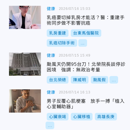
健康
2026/07/16 15:03
乳癌要切掉乳房才能活？醫：重建手
術同步做不影響抗癌
乳房重建
台東馬偕醫院
乳癌切除手術
...
健康
2026/07/15 15:49
颱風天仍開95台刀！北榮院長談停診
困境 強調：無政治考量
台北榮總
陳威明
颱風假
...
健康
2026/07/14 16:13
男子反覆心肌梗塞 放手一搏「植入
心室輔助器」
心臟衰竭
心臟移植
高雄長庚
...