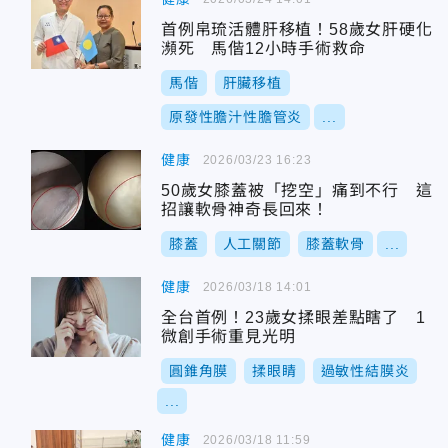
首例帛琉活體肝移植！58歲女肝硬化
瀕死 馬偕12小時手術救命
馬偕
肝臟移植
原發性膽汁性膽管炎
...
健康
2026/03/23 16:23
50歲女膝蓋被「挖空」痛到不行 這
招讓軟骨神奇長回來！
膝蓋
人工關節
膝蓋軟骨
...
健康
2026/03/18 14:01
全台首例！23歲女揉眼差點瞎了 1
微創手術重見光明
圓錐角膜
揉眼睛
過敏性結膜炎
...
健康
2026/03/18 11:59