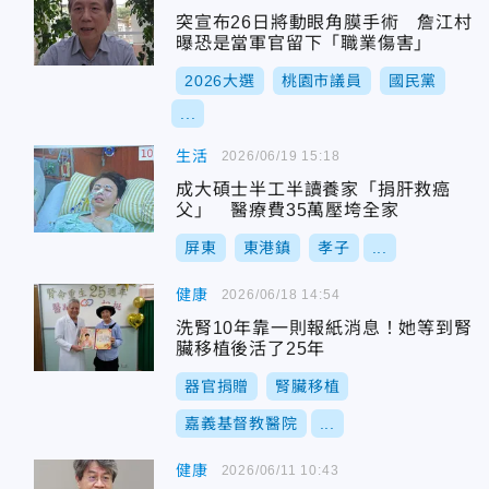
突宣布26日將動眼角膜手術 詹江村
曝恐是當軍官留下「職業傷害」
2026大選
桃園市議員
國民黨
...
生活
2026/06/19 15:18
成大碩士半工半讀養家「捐肝救癌
父」 醫療費35萬壓垮全家
屏東
東港鎮
孝子
...
健康
2026/06/18 14:54
洗腎10年靠一則報紙消息！她等到腎
臟移植後活了25年
器官捐贈
腎臟移植
嘉義基督教醫院
...
健康
2026/06/11 10:43