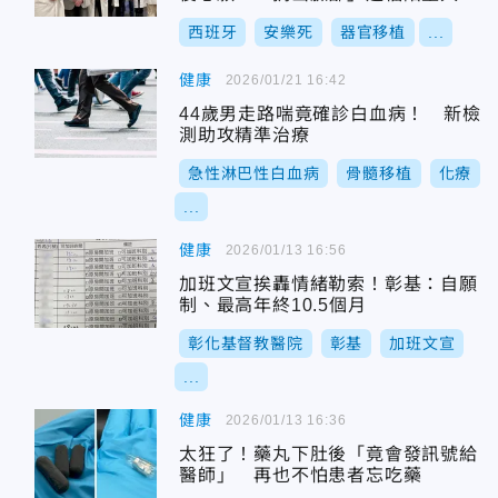
西班牙
安樂死
器官移植
...
健康
2026/01/21 16:42
44歲男走路喘竟確診白血病！ 新檢
測助攻精準治療
急性淋巴性白血病
骨髓移植
化療
...
健康
2026/01/13 16:56
加班文宣挨轟情緒勒索！彰基：自願
制、最高年終10.5個月
彰化基督教醫院
彰基
加班文宣
...
健康
2026/01/13 16:36
太狂了！藥丸下肚後「竟會發訊號給
醫師」 再也不怕患者忘吃藥