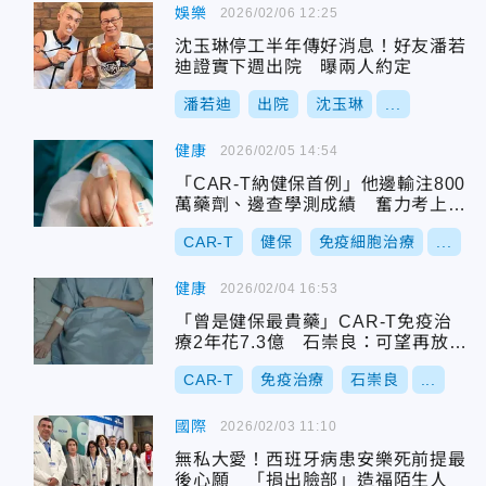
娛樂
2026/02/06 12:25
沈玉琳停工半年傳好消息！好友潘若
迪證實下週出院 曝兩人約定
潘若迪
出院
沈玉琳
...
健康
2026/02/05 14:54
「CAR-T納健保首例」他邊輸注800
萬藥劑、邊查學測成績 奮力考上台
大
CAR-T
健保
免疫細胞治療
...
健康
2026/02/04 16:53
「曾是健保最貴藥」CAR-T免疫治
療2年花7.3億 石崇良：可望再放寬
給付
CAR-T
免疫治療
石崇良
...
國際
2026/02/03 11:10
無私大愛！西班牙病患安樂死前提最
後心願 「捐出臉部」造福陌生人