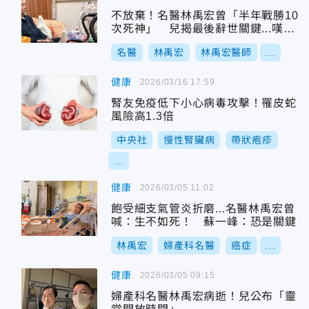
不放棄！名醫林禹宏曾「半年戰勝10
次死神」 兒揭最後辭世關鍵...嘆：
曾一度不諒解
名醫
林禹宏
林禹宏醫師
...
健康
2026/03/16 17:59
腎友免疫低下小心病毒攻擊！罹皮蛇
風險高1.3倍
中央社
慢性腎臟病
帶狀疱疹
...
健康
2026/03/05 11:02
飽受細支氣管炎折磨...名醫林禹宏曾
喊：生不如死！ 蘇一峰：恐是關鍵
林禹宏
婦產科名醫
癌症
...
健康
2026/03/05 09:15
婦產科名醫林禹宏病逝！兒公布「靈