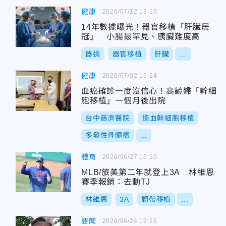
健康
2026/07/12 13:16
14年數據曝光！器官移植「肝臟居
冠」 小腸最罕見、胰臟難度高
器捐
器官移植
肝臟
...
健康
2026/07/02 15:24
血癌確診一度沒信心！高齡婦「幹細
胞移植」一個月後出院
台中慈濟醫院
造血幹細胞移植
多發性骨髓瘤
...
體育
2026/06/27 15:10
MLB/旅美第二年就登上3A 林維恩
賽季報銷：去動TJ
林維恩
3A
韌帶移植
...
要聞
2026/06/24 19:26