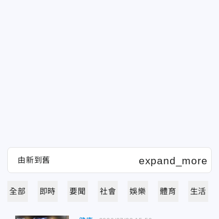
全部
即時
要聞
社會
娛樂
體育
生活