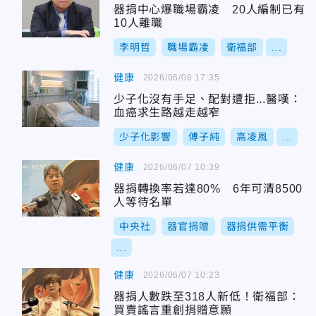
器捐中心爆職場霸凌 20人編制已有
10人離職
李明哲
職場霸凌
衛福部
...
健康
2026/06/08 17:35
少子化沒有手足、配對遭拒...醫嘆：
血癌求生路越走越窄
少子化影響
傅子純
高凌風
...
健康
2026/06/07 10:39
器捐轉換率若達80% 6年可清8500
人等待名單
中央社
器官捐贈
器捐供需平衡
...
健康
2026/06/07 10:23
器捐人數跌至318人新低！衛福部：
買賣謠言重創捐贈意願