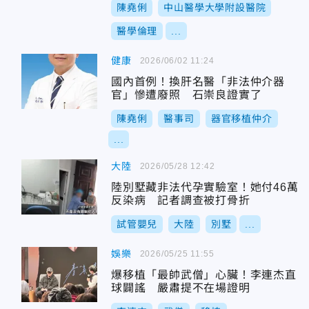
陳堯俐
中山醫學大學附設醫院
醫學倫理
...
健康
2026/06/02 11:24
國內首例！換肝名醫「非法仲介器
官」慘遭廢照 石崇良證實了
陳堯俐
醫事司
器官移植仲介
...
大陸
2026/05/28 12:42
陸別墅藏非法代孕實驗室！她付46萬
反染病 記者調查被打骨折
試管嬰兒
大陸
別墅
...
娛樂
2026/05/25 11:55
爆移植「最帥武僧」心臟！李連杰直
球闢謠 嚴肅提不在場證明