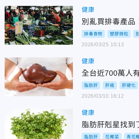
健康
別亂買排毒產品
排毒食物
塑膠微粒
2026/03/25 10:13
健康
全台近700萬人
脂肪肝
肝癌
肝硬化
2026/03/10 16:12
健康
脂肪肝剋星找到
脂肪肝
花椰菜
青花