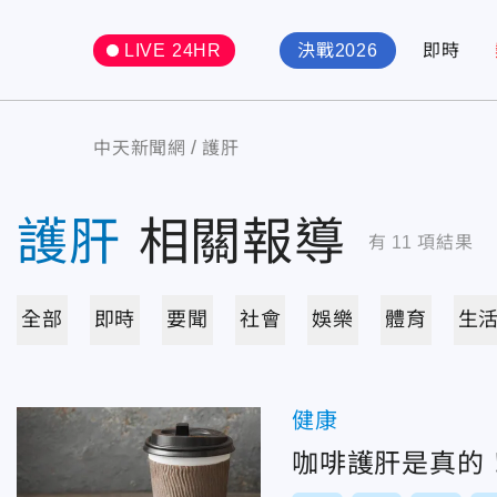
LIVE 24HR
決戰2026
即時
中天新聞網
護肝
護肝
相關報導
有
11
項結果
全部
即時
要聞
社會
娛樂
體育
生
健康
咖啡護肝是真的