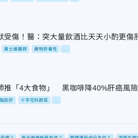
默受傷！醫：突大量飲酒比天天小酌更傷
黃士維醫師
藥物肝毒性
...
師推「4大食物」 黑咖啡降40%肝癌風
脂肪肝
十字花科蔬菜
...
護肝嗎？
每天喝幾杯最有效？
關鍵護肝成分為何？
英國生物