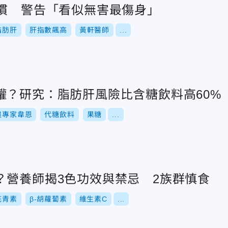
習慣 警告「看似無害最傷身」
脂肪肝
肝指數飆高
黃軒醫師
...
罐？研究：脂肪肝風險比含糖飲料高60%
農專家韋恩
代糖飲料
果糖
...
？營養師揭3色功效與禁忌 2族群慎食
花青素
β-胡蘿蔔素
維生素C
...