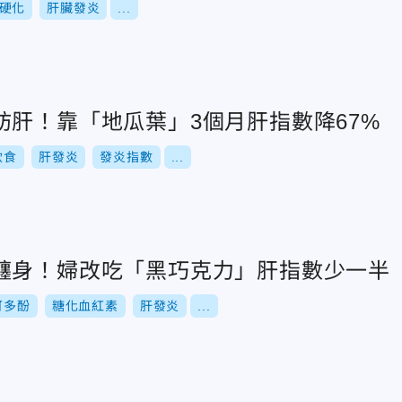
硬化
肝臟發炎
...
肪肝！靠「地瓜葉」3個月肝指數降67%
飲食
肝發炎
發炎指數
...
纏身！婦改吃「黑巧克力」肝指數少一半
可多酚
糖化血紅素
肝發炎
...