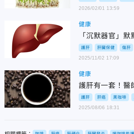
2026/02/01 13:59
健康
「沉默器官」默
護肝
肝臟保健
傷肝
2025/11/02 17:09
健康
護肝有一套！醫
護肝
肝癌
黑咖啡
2025/08/06 18:31
咖啡
肝癌
肝硬化
肝臟發炎
喝咖啡能