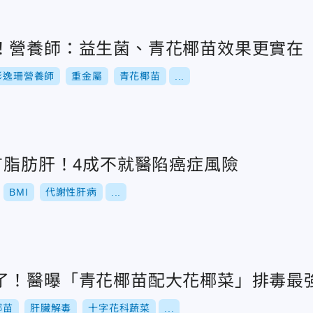
！營養師：益生菌、青花椰苗效果更實在
彭逸珊營養師
重金屬
青花椰苗
...
有脂肪肝！4成不就醫陷癌症風險
BMI
代謝性肝病
...
了！醫曝「青花椰苗配大花椰菜」排毒最
椰苗
肝臟解毒
十字花科蔬菜
...