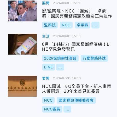
要聞
2026/08/01 15:20
影/監察院、NCC「團滅」 卓榮
泰：國民有義務讓憲政機關正常運作
監察院
NCC
卓榮泰
...
生活
2026/08/01 15:15
8月「14縣市」國家級斷網演練！LI
NE罕見急發警訊
2026城鎮韌性演習
行動網路降速
LINE
...
要聞
2026/07/31 16:53
NCC團滅！8/1全員下台、新人事案
未獲同意 20年來首見無委員
NCC
國家通訊傳播委員會
NCC委員
...