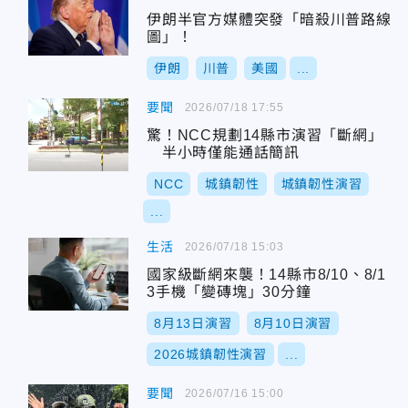
伊朗半官方媒體突發「暗殺川普路線
圖」！
伊朗
川普
美國
...
要聞
2026/07/18 17:55
驚！NCC規劃14縣市演習「斷網」
半小時僅能通話簡訊
NCC
城鎮韌性
城鎮韌性演習
...
生活
2026/07/18 15:03
國家級斷網來襲！14縣市8/10、8/1
3手機「變磚塊」30分鐘
8月13日演習
8月10日演習
2026城鎮韌性演習
...
要聞
2026/07/16 15:00