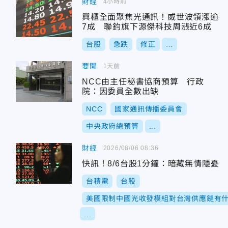
財經
4小時前
興櫃全面聚焦光通訊！威世波領漲逾
7成 聯鈞旗下源傑科技周漲近6成
台股
急跌
修正
...
要聞
1天前
NCC由主任秘書協商預算 行政
院：因委員全數出缺
NCC
國家通訊傳播委員會
中央政府總預算
...
財經
2026/08/06 08:36
快訊！8/6台股1分鐘：暗藏無情隱憂
台積電
台股
美國限制中國光收發模組對台灣供應鏈有
...