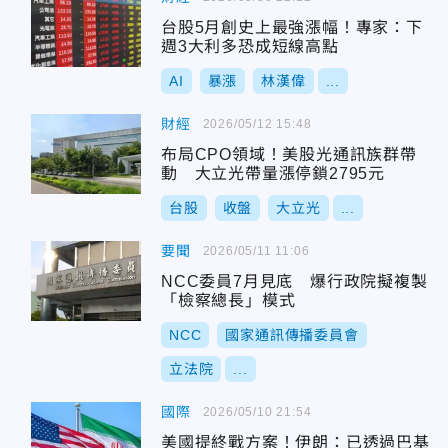
台股5月創史上最強漲幅！專家：下
週3大利多恐成短線高點
AI
暴漲
林漢偉
...
財經
2026/05/12 15:48
布局CPO領域！美股光通訊族群帶
動 大立光帶量漲停鎖2795元
台股
收盤
大立光
...
要聞
2026/05/11 11:06
NCC委員7月見底 爆行政院擬複製
「檢察總長」模式
NCC
國家通訊傳播委員會
立法院
...
國際
2026/05/10 21:54
美國提終戰方案！伊朗：已透過巴基