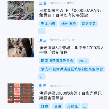
生活
2026/07/30 09:51
日本斷訊開Wi-Fi「00000JAPAN」
免費連！台灣也有災害漫遊
熊本地震
通訊服務
電信業者
...
生活
2026/07/28 14:01
漢光演習8月登場！北中部1700萬人
手機「強制降速」
國家通訊傳播委員會
NCC
漢光42號實兵演習暨城鎮韌性防空演習
...
財經
2026/07/22 11:30
傳輝達砸3000億搶貨！台廠光通訊
類股全面噴發
輝達
台股
光通訊
...