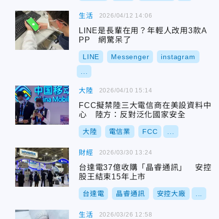
生活
2026/04/12 14:06
LINE是長輩在用？年輕人改用3款A
PP 網驚呆了
LINE
Messenger
instagram
...
大陸
2026/04/10 15:14
FCC擬禁陸三大電信商在美設資料中
心 陸方：反對泛化國家安全
大陸
電信業
FCC
...
財經
2026/03/30 13:24
台達電37億收購「晶睿通訊」 安控
股王結束15年上市
台達電
晶睿通訊
安控大廠
...
生活
2026/03/26 12:58