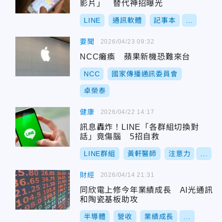
影片」 替代神招曝光
LINE
通訊軟體
記事本
...
要聞
2026/04/23 09:32
NCC癱瘓 蘋果新機恐難來台
NCC
國家傳播通訊委員會
卓榮泰
健康
2026/04/22 14:17
訊息轟炸！LINE「各群組切換對
話」竟傷腦 5招自救
LINE群組
黃軒醫師
注意力
...
財經
2026/04/14 21:31
同欣電上修今年業績成長 AI光通訊
和陶瓷基板助攻
半導體
營收
業績成長
...