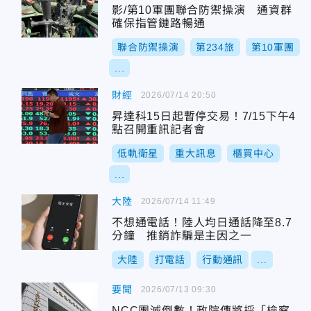
影/第10軍團聯合防禦操演 通資群
確保指管鏈路暢通
聯合防禦操演
第234旅
第10軍團
...
財經
2026/07/14 20:50
昇達科15日起暫停交易！7/15下午4
點召開重訊記者會
低軌衛星
重大訊息
櫃買中心
...
大陸
2026/07/14 11:49
不想通電話！陸人均日通話降至8.7
分鐘 推銷詐騙是主因之一
大陸
打電話
行動通訊
...
要聞
2026/07/13 09:30
NCC團滅倒數！政院傳將採「檢察