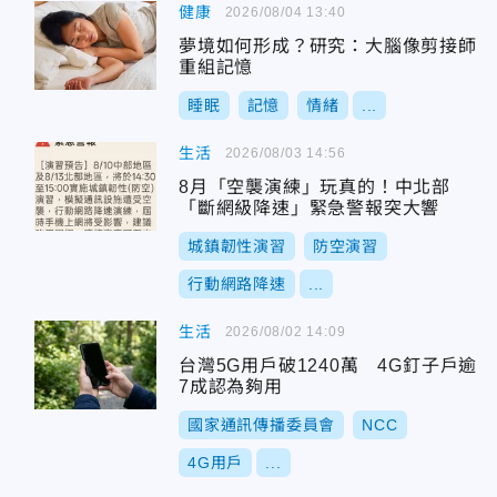
健康
2026/08/04 13:40
夢境如何形成？研究：大腦像剪接師
重組記憶
睡眠
記憶
情緒
...
生活
2026/08/03 14:56
8月「空襲演練」玩真的！中北部
「斷網級降速」緊急警報突大響
城鎮韌性演習
防空演習
行動網路降速
...
生活
2026/08/02 14:09
台灣5G用戶破1240萬 4G釘子戶逾
7成認為夠用
國家通訊傳播委員會
NCC
4G用戶
...