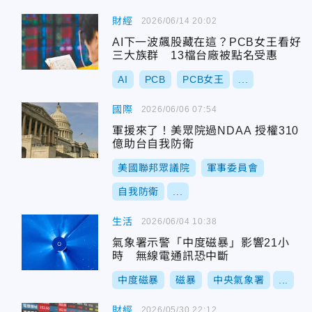
財經
2026/06/14 20:02
AI下一波飆股藏在這？PCB女王看好
三大族群 13檔台廠被點名受惠
AI
PCB
PCB女王
...
國際
2026/06/06 07:54
軍援來了！美眾院過NDAA 授權310
億助台自我防衛
美國聯邦眾議院
軍事委員會
自我防衛
...
生活
2026/06/04 10:38
氣象署示警「中度磁暴」影響21小
時 無線電通訊恐中斷
中度磁暴
磁暴
中央氣象署
...
財經
2026/05/30 22:12