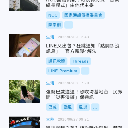
總長模式」由他代主委
NCC
國家通訊傳播委員會
陳崇樹
...
生活
2026/07/09 12:43
LINE又出包？狂跳通知「點開卻沒
訊息」 官方親曝4解法
通訊軟體
Threads
LINE Premium
...
生活
2026/07/08 17:29
強颱巴威進逼！恐吹垮基地台 民眾
開「災害漫遊」保通訊
巴威
颱風
風災
...
大陸
2026/06/27 09:21