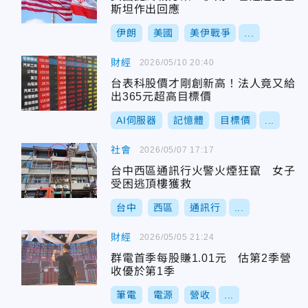
斯坦作出回應
伊朗
美國
美伊戰爭
...
財經
2026/05/10 20:40
台表科股價才剛創新高！法人竟又給
出365元超高目標價
AI伺服器
記憶體
目標價
...
社會
2026/05/07 17:17
台中西區通訊行火警火煙狂竄 女子
受困逃頂樓獲救
台中
西區
通訊行
...
財經
2026/05/05 21:24
群電首季每股賺1.01元 估第2季營
收優於第1季
筆電
電源
營收
...