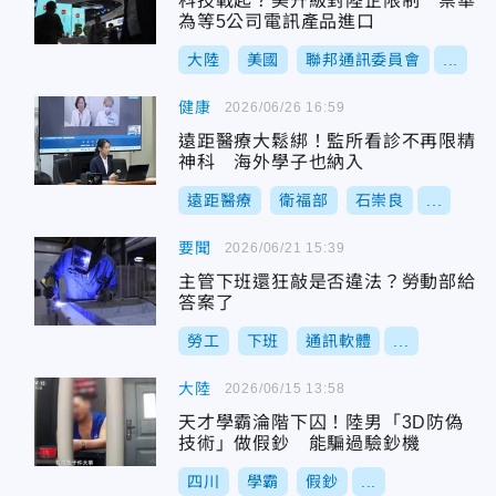
科技戰起？美升級對陸企限制 禁華
為等5公司電訊產品進口
大陸
美國
聯邦通訊委員會
...
健康
2026/06/26 16:59
遠距醫療大鬆綁！監所看診不再限精
神科 海外學子也納入
遠距醫療
衛福部
石崇良
...
要聞
2026/06/21 15:39
主管下班還狂敲是否違法？勞動部給
答案了
勞工
下班
通訊軟體
...
大陸
2026/06/15 13:58
天才學霸淪階下囚！陸男「3D防偽
技術」做假鈔 能騙過驗鈔機
四川
學霸
假鈔
...