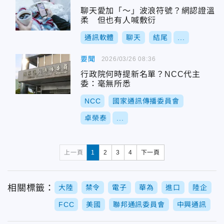
聊天愛加「～」波浪符號？網認證溫
柔 但也有人喊敷衍
通訊軟體
聊天
結尾
...
要聞
2026/03/26 08:36
行政院何時提新名單？NCC代主
委：毫無所悉
NCC
國家通訊傳播委員會
卓榮泰
...
上一頁
1
2
3
4
下一頁
相關標籤：
大陸
禁令
電子
華為
進口
陸企
FCC
美國
聯邦通訊委員會
中興通訊