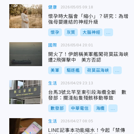
健康
2026/05/05 09:18
懷孕時大腦會「縮小」？研究：為增
強母嬰連結的神經升級
懷孕
灰質
大腦神經
...
國際
2026/05/04 20:01
開火了！伊朗稱美軍艦闖荷莫茲海峽
遭2飛彈擊中 美方否認
美軍
驅逐艦
荷莫茲海峽
...
生活
2026/04/29 23:13
台馬3號北竿至東引段海纜全斷 數
發部：擱淺船隻殘骸移動導致
數發部
中華電信
海纜
...
生活
2026/04/27 08:05
LINE記事本功能縮水！今起「禁傳