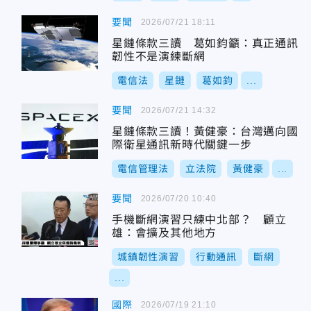
要聞
2026/07/21 18:11
星鏈條款三讀 葛如鈞籲：真正通訊
韌性不是演練斷網
電信法
星鏈
葛如鈞
...
要聞
2026/07/21 14:32
星鏈條款三讀！黃健豪：台灣邁向國
際衛星通訊新時代關鍵一步
電信管理法
立法院
黃健豪
...
要聞
2026/07/20 10:40
手機斷網演習只練中北部？ 顧立
雄：會擴及其他地方
城鎮韌性演習
行動通訊
斷網
...
國際
2026/07/19 21:10