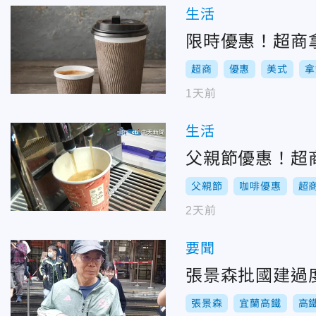
生活
限時優惠！超商
超商
優惠
美式
拿
1天前
生活
父親節優惠！超商
父親節
咖啡優惠
超
2天前
要聞
張景森批國建過
張景森
宜蘭高鐵
高