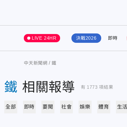
LIVE 24HR
決戰2026
即時
中天新聞網
鐵
鐵
相關報導
有
1773
項結果
全部
即時
要聞
社會
娛樂
體育
生