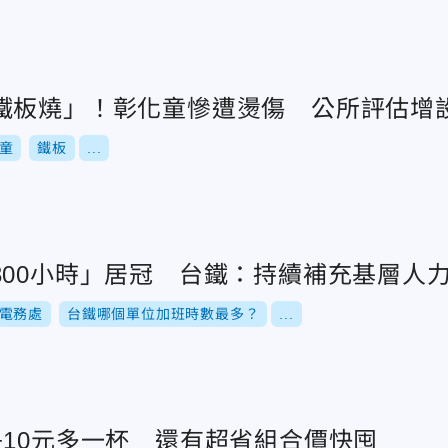
鐵板燒」！彰化童慘遭燙傷 公所評估增
童
鐵板
...
300小時」居冠 台鐵：持續補充基層人
電務處
台鐵哪個單位加班時數最多？
...
+10元多一杯 還有超省組合價快囤