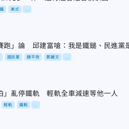
鐵
美式
...
賽跑」論 邱建富嗆：我是鐵鎚、民進黨
舉
國民黨
魏平政
鄭麗文
...
伯」亂停鐵軌 輕軌全車減速等他一人
輕軌
鐵軌
...