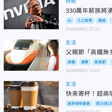
財經
330萬年薪族將
AI
人工智慧
輝達
2026/08/02 22:22
生活
父親節「高鐵無
高鐵
優惠
爸爸節
2026/08/02 14:02
生活
快來寄杯！超商咖
超商咖啡優惠
買10送1