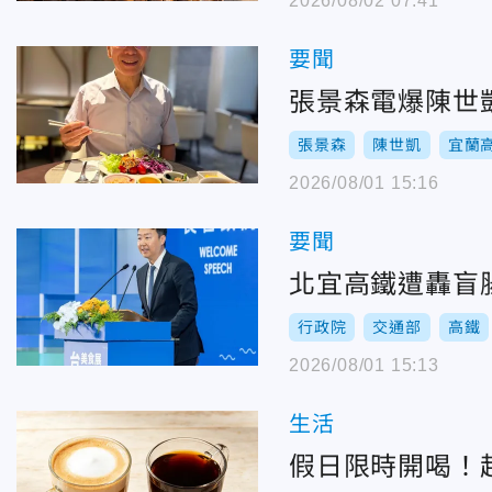
2026/08/02 07:41
要聞
張景森電爆陳世
張景森
陳世凱
宜蘭
2026/08/01 15:16
要聞
北宜高鐵遭轟盲
行政院
交通部
高鐵
2026/08/01 15:13
生活
假日限時開喝！超