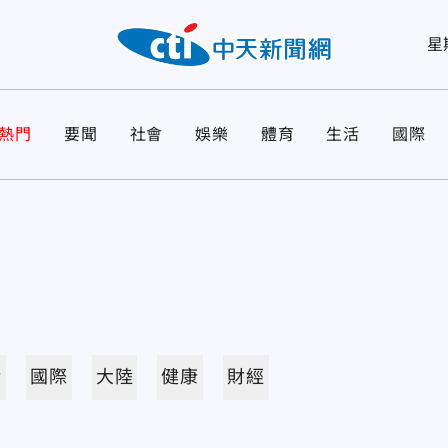
星
熱門
要聞
社會
娛樂
體育
生活
國際
活
國際
大陸
健康
財經