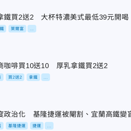
拿鐵買2送2 大杯特濃美式最低39元開喝
鐵
萊爾富
...
咖啡買10送10 厚乳拿鐵買2送2
商
買2送2
拿鐵
...
度政治化 基隆捷運被閹割、宜蘭高鐵變
鐵
基隆捷運
捷運
...