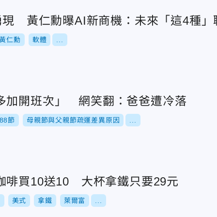
湧現 黃仁勳曝AI新商機：未來「這4種
黃仁勳
軟體
...
多加開班次」 網笑翻：爸爸遭冷落
88節
母親節與父親節疏運差異原因
...
啡買10送10 大杯拿鐵只要29元
0
美式
拿鐵
萊爾富
...