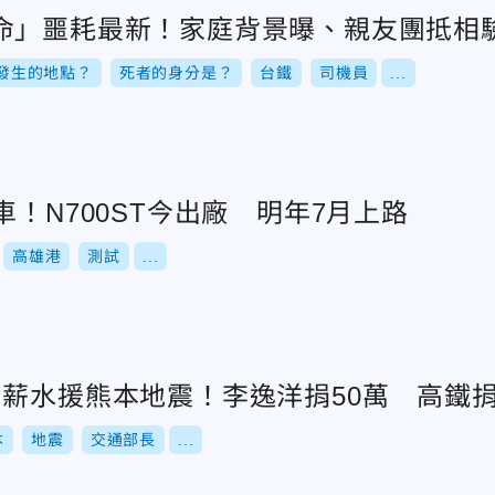
命」噩耗最新！家庭背景曝、親友團抵相
發生的地點？
死者的身分是？
台鐵
司機員
...
車！N700ST今出廠 明年7月上路
高雄港
測試
...
薪水援熊本地震！李逸洋捐50萬 高鐵捐
本
地震
交通部長
...