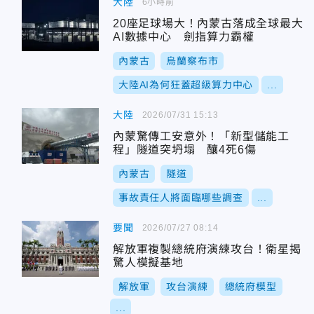
大陸
6小時前
20座足球場大！內蒙古落成全球最大
AI數據中心 劍指算力霸權
內蒙古
烏蘭察布市
大陸AI為何狂蓋超級算力中心
...
大陸
2026/07/31 15:13
內蒙驚傳工安意外！「新型儲能工
程」隧道突坍塌 釀4死6傷
內蒙古
隧道
事故責任人將面臨哪些調查
...
要聞
2026/07/27 08:14
解放軍複製總統府演練攻台！衛星揭
驚人模擬基地
解放軍
攻台演練
總統府模型
...