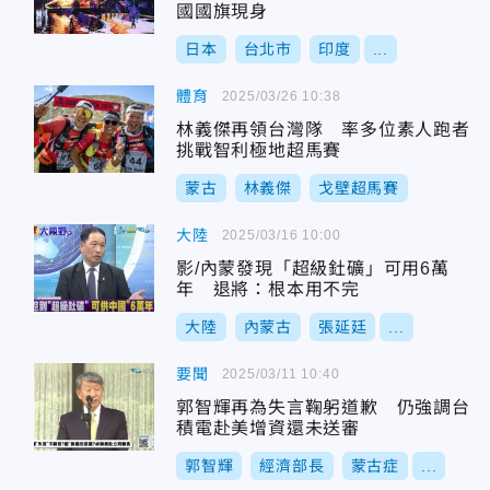
國國旗現身
日本
台北市
印度
...
體育
2025/03/26 10:38
林義傑再領台灣隊 率多位素人跑者
挑戰智利極地超馬賽
蒙古
林義傑
戈壁超馬賽
大陸
2025/03/16 10:00
影/內蒙發現「超級釷礦」可用6萬
年 退將：根本用不完
大陸
內蒙古
張延廷
...
要聞
2025/03/11 10:40
郭智輝再為失言鞠躬道歉 仍強調台
積電赴美增資還未送審
郭智輝
經濟部長
蒙古症
...