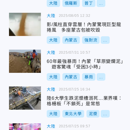
大陸
俄羅斯
普丁
...
大陸
2025/08/05 12:32
影/風柱直穿雲層！內蒙驚現巨型龍
捲風 多座蒙古包被吹毀
大陸
內蒙古
強對流
...
大陸
2025/07/31 10:57
60年最強暴雨！內蒙「草原變爛泥」
遊客驚魂「受困3小時」
大陸
內蒙古
暴雨
...
大陸
2025/07/25 16:34
陸6大學生跌泥漿槽溺死…業界嘆：
格柵板「不鎖死」是常態
大陸
東北大學
泥漿
...
大陸
2025/07/25 09:57