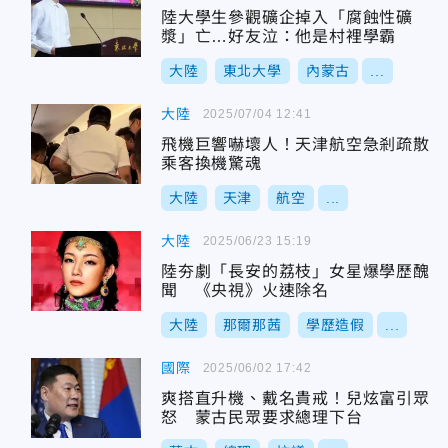
陸大學生參觀礦企掉入「腐蝕性礦
漿」亡…好友泣：他是村裡學霸
大陸
東北大學
內蒙古
...
大陸
2025/07/04 12:41
飛機巨響嚇壞人！天津航空急剎疏散
乘客換機驚魂
大陸
天津
航空
...
大陸
2025/06/23 15:19
陸夯劇「長安的荔枝」女星爆學歷醜
聞 《央視》火速除名
大陸
那爾那茜
學歷造假
...
國際
2025/06/02 17:42
爽搭直升機、戴名貴戒！兒炫富引眾
怒 蒙古民眾要求總理下台