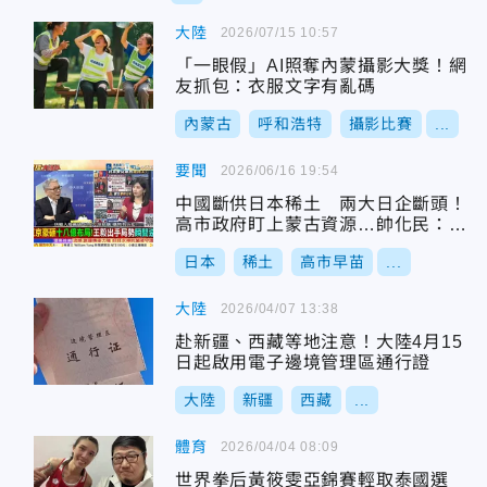
大陸
2026/07/15 10:57
「一眼假」AI照奪內蒙攝影大獎！網
友抓包：衣服文字有亂碼
內蒙古
呼和浩特
攝影比賽
...
要聞
2026/06/16 19:54
中國斷供日本稀土 兩大日企斷頭！
高市政府盯上蒙古資源…帥化民：中
國出「這招」一樣白忙一場！
日本
稀土
高市早苗
...
大陸
2026/04/07 13:38
赴新疆、西藏等地注意！大陸4月15
日起啟用電子邊境管理區通行證
大陸
新疆
西藏
...
體育
2026/04/04 08:09
世界拳后黃筱雯亞錦賽輕取泰國選