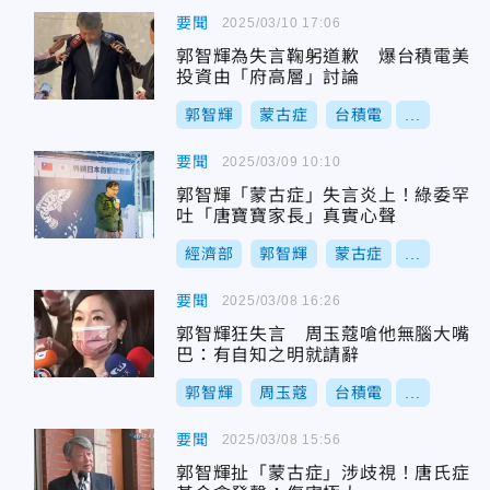
要聞
2025/03/10 17:06
郭智輝為失言鞠躬道歉 爆台積電美
投資由「府高層」討論
郭智輝
蒙古症
台積電
...
要聞
2025/03/09 10:10
郭智輝「蒙古症」失言炎上！綠委罕
吐「唐寶寶家長」真實心聲
經濟部
郭智輝
蒙古症
...
要聞
2025/03/08 16:26
郭智輝狂失言 周玉蔻嗆他無腦大嘴
巴：有自知之明就請辭
郭智輝
周玉蔻
台積電
...
要聞
2025/03/08 15:56
郭智輝扯「蒙古症」涉歧視！唐氏症