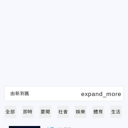
全部
即時
要聞
社會
娛樂
體育
生活