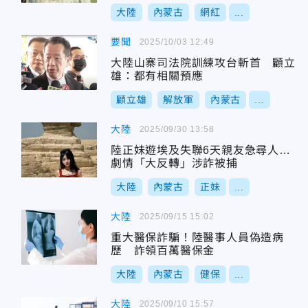
大陸
內蒙古
網紅
...
要聞
2025/10/03 12:49
大陸山寨司法院訓練攻台斬首 顧立
雄：都有相關預應
顧立雄
解放軍
內蒙古
...
大陸
2025/09/30 13:58
陸正妹遊埃及失聯6天親友急尋人…
劇情「大反轉」涉詐被捕
大陸
內蒙古
正妹
...
大陸
2025/09/15 15:02
重大醫保詐騙！陸醫事人員偽造病
歷 詐領百萬醫保金
大陸
內蒙古
健保
...
大陸
2025/09/10 15:57