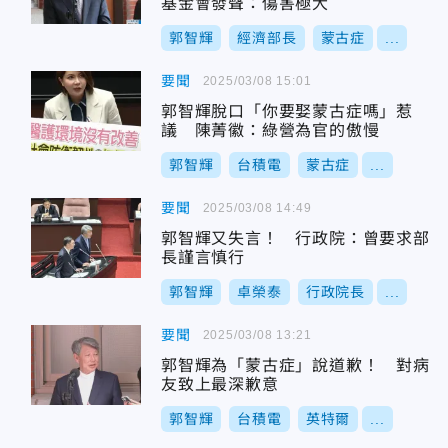
基金會發聲：傷害極大
郭智輝
經濟部長
蒙古症
...
要聞
2025/03/08 15:01
郭智輝脫口「你要娶蒙古症嗎」惹
議 陳菁徽：綠營為官的傲慢
郭智輝
台積電
蒙古症
...
要聞
2025/03/08 14:49
郭智輝又失言！ 行政院：曾要求部
長謹言慎行
郭智輝
卓榮泰
行政院長
...
要聞
2025/03/08 13:21
郭智輝為「蒙古症」說道歉！ 對病
友致上最深歉意
郭智輝
台積電
英特爾
...