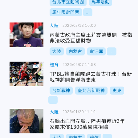
台北市立動物園
馬年活動
馬年限定門票
...
大陸
2026/02/13 10:00
內蒙古政府主席王莉霞遭雙開 被指
非法收受巨額財物
大陸
內蒙古
貪汙罪
...
體育
2026/02/07 14:58
TPBL/擅自離隊跑去蒙古打球！台新
戰神將開告洋將史東
台新戰神
臺北台新戰神
史東
...
大陸
2026/01/20 11:19
右腦出血開左腦…陸男癱瘓近3年
家屬求償1300萬醫院拒賠
大陸
內蒙古
賠償
...