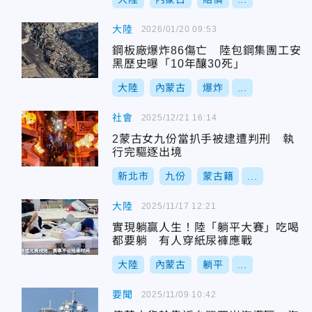
大陸
2026/01/20 09:53
鋼板廠爆炸86傷亡 陸包鋼集團工安
黑歷史曝「10年釀30死」
大陸
內蒙古
爆炸
...
社會
2025/12/21 16:14
2蒙古女九份當扒手被逮遭判刑 執
行完驅逐出境
新北市
九份
蒙古籍
...
大陸
2025/11/17 12:21
實現躺贏人生！陸「躺平大賽」吃喝
都要躺 有人穿紙尿褲應戰
大陸
內蒙古
躺平
...
要聞
2025/11/09 10:42