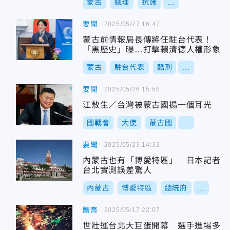
蒙古
總理
抗議
...
要聞
2025/05/27 16:47
蒙古前情報局長傳將任駐台代表！
「黑歷史」曝…打擊賴清德人權形象
蒙古
駐台代表
酷刑
...
要聞
2025/05/26 15:58
江敖生／台灣被蒙古國搧一個耳光
國戰會
大使
蒙古國
...
要聞
2025/05/23 14:32
內蒙古也有「博愛特區」 日本記者
台北實測誤差驚人
內蒙古
博愛特區
總統府
...
體育
2025/05/17 22:07
世壯運台北大巨蛋開幕 選手進場多