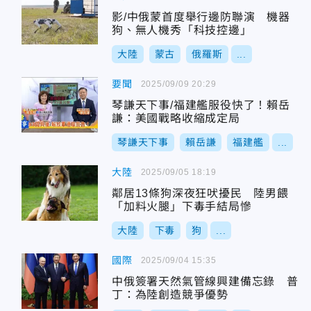
影/中俄蒙首度舉行邊防聯演 機器
狗、無人機秀「科技控邊」
大陸
蒙古
俄羅斯
...
要聞
2025/09/09 20:29
琴謙天下事/福建艦服役快了！賴岳
謙：美國戰略收縮成定局
琴謙天下事
賴岳謙
福建艦
...
大陸
2025/09/05 18:19
鄰居13條狗深夜狂吠擾民 陸男餵
「加料火腿」下毒手結局慘
大陸
下毒
狗
...
國際
2025/09/04 15:35
中俄簽署天然氣管線興建備忘錄 普
丁：為陸創造競爭優勢