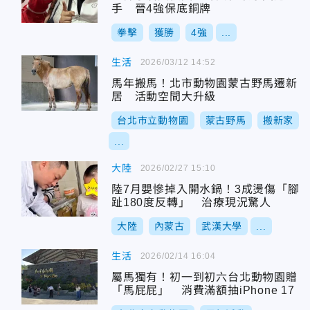
手 晉4強保底銅牌
拳擊
獲勝
4強
...
生活
2026/03/12 14:52
馬年搬馬！北市動物園蒙古野馬遷新
居 活動空間大升級
台北市立動物園
蒙古野馬
搬新家
...
大陸
2026/02/27 15:10
陸7月嬰慘掉入開水鍋！3成燙傷「腳
趾180度反轉」 治療現況驚人
大陸
內蒙古
武漢大學
...
生活
2026/02/14 16:04
屬馬獨有！初一到初六台北動物園贈
「馬屁屁」 消費滿額抽iPhone 17