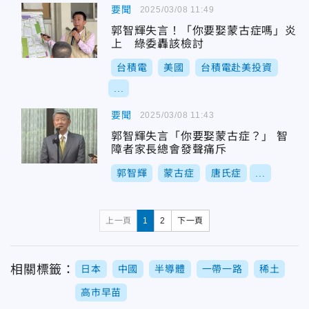
要聞
2025/03/08 11:49
郭智輝失言！「你要娶蒙古症嗎」炎
上 綠委轟該檢討
台積電
美國
台積電赴美投資
...
要聞
2025/03/08 11:43
郭智輝失言「你要娶蒙古症？」 智
障者家長總會發聲痛斥
郭智輝
蒙古症
唐氏症
...
上一頁
1
2
下一頁
相關標籤：
日本
中國
半導體
一帶一路
稀土
高市早苗