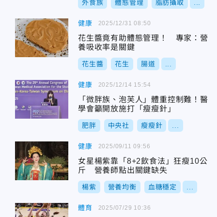
外食族
體態管理
脂肪攝取
...
健康
2025/12/31 08:50
花生醬竟有助體態管理！ 專家：營
養吸收率是關鍵
花生醬
花生
腸道
...
健康
2025/12/14 15:54
「微胖族、泡芙人」體重控制難！醫
學會籲開放施打「瘦瘦針」
肥胖
中央社
瘦瘦針
...
健康
2025/09/11 09:56
女星楊紫靠「8+2飲食法」狂瘦10公
斤 營養師點出關鍵缺失
楊紫
營養均衡
血糖穩定
...
體育
2025/07/29 10:36