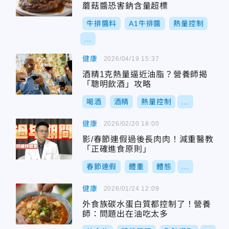
蘑菇醬恐害鈉含量超標
牛排醬料
A1牛排醬
熱量控制
...
健康
2026/04/19 15:37
酒精1克熱量逼近油脂？營養師揭
「聰明飲酒」攻略
喝酒
酒精
熱量控制
...
健康
2026/02/20 18:00
影/春節連假過後長肉肉！減重醫教
「正確進食原則」
春節連假
體重
體態
...
健康
2026/01/24 12:09
外食族碳水蛋白質都控制了！營養
師：問題出在油吃太多