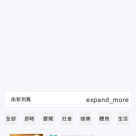
全部
即時
要聞
社會
娛樂
體育
生活