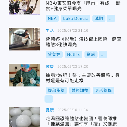
NBA/東契奇今夏「甩肉」有成 斷
食+健身菜單曝光
NBA
Luka Doncic
減肥
...
生活
2025/03/22 21:16
曾莞婷《影后》演技躍上國際 健康
體態3秘訣曝光
曾莞婷
Netflix
影后
...
健康
2025/02/23 17:20
抽脂≠減肥！醫：主要改善體態…身
材還是有可能走樣
腹部脂肪
體態調整
身形線條
...
健康
2025/02/10 11:34
吃湯圓恐讓體態也變圓！營養師推
「佳藕湯圓」讓你享「瘦」又健康