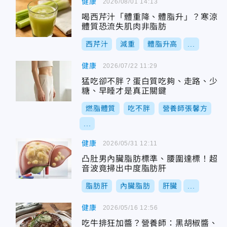
健康
2026/08/01 14:13
喝西芹汁「體重降、體脂升」？寒涼
體質恐流失肌肉非脂肪
西芹汁
減重
體脂升高
...
健康
2026/07/22 11:29
猛吃卻不胖？蛋白質吃夠、走路、少
糖、早睡才是真正關鍵
燃脂體質
吃不胖
營養師張馨方
...
健康
2026/05/31 12:11
凸肚男內臟脂肪標準、腰圍達標！超
音波竟掃出中度脂肪肝
脂肪肝
內臟脂肪
肝臟
...
健康
2026/05/16 12:56
吃牛排狂加醬？營養師：黑胡椒醬、