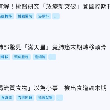
有解！桃醫研究「放療新突破」登國際期
癌症轉移
桃園醫院
泌尿科
...
肺部驚見「滿天星」竟肺癌末期轉移頭骨
症轉移
頭皮腫塊
癌細胞
...
喝流質食物」以為小事 檢出食道癌末期
食道癌
吞嚥困難
延誤就醫
...