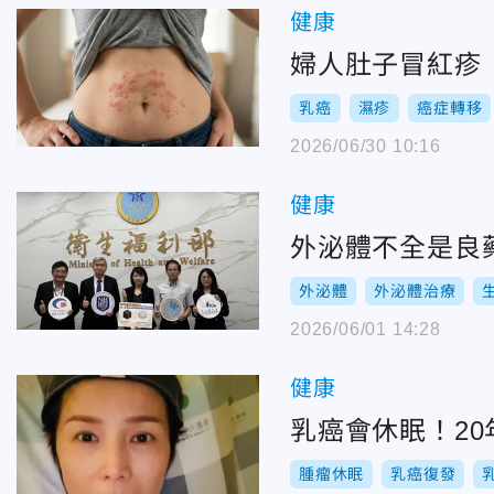
健康
婦人肚子冒紅疹
乳癌
濕疹
癌症轉移
2026/06/30 10:16
健康
外泌體不全是良
外泌體
外泌體治療
2026/06/01 14:28
健康
乳癌會休眠！2
腫瘤休眠
乳癌復發