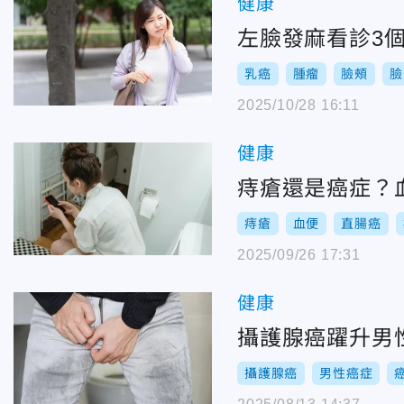
健康
左臉發麻看診3
乳癌
腫瘤
臉頰
臉
2025/10/28 16:11
健康
痔瘡還是癌症？
痔瘡
血便
直腸癌
2025/09/26 17:31
健康
攝護腺癌躍升男性
攝護腺癌
男性癌症