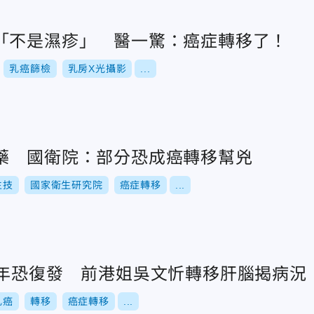
「不是濕疹」 醫一驚：癌症轉移了！
乳癌篩檢
乳房X光攝影
...
藥 國衛院：部分恐成癌轉移幫兇
生技
國家衛生研究院
癌症轉移
...
0年恐復發 前港姐吳文忻轉移肝腦揭病況
乳癌
轉移
癌症轉移
...