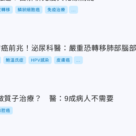
症轉移
鱗狀細胞癌
免疫治療
...
膚癌前兆！泌尿科醫：嚴重恐轉移肺部腦
鮑溫氏症
HPV感染
皮膚癌
...
做質子治療？ 醫：9成病人不需要
口腔癌