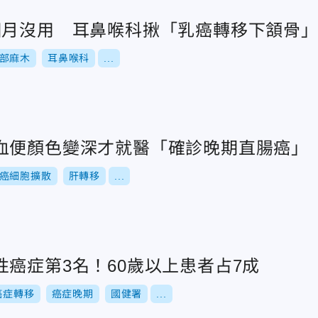
個月沒用 耳鼻喉科揪「乳癌轉移下頷骨
部麻木
耳鼻喉科
...
血便顏色變深才就醫「確診晚期直腸癌」
癌細胞擴散
肝轉移
...
癌症第3名！60歲以上患者占7成
癌症轉移
癌症晚期
國健署
...