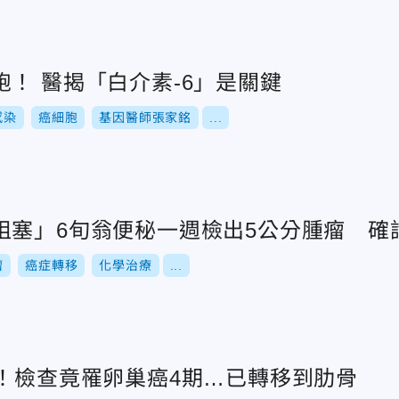
！ 醫揭「白介素-6」是關鍵
感染
癌細胞
基因醫師張家銘
...
阻塞」6旬翁便秘一週檢出5公分腫瘤 確
瘤
癌症轉移
化學治療
...
喘！檢查竟罹卵巢癌4期…已轉移到肋骨