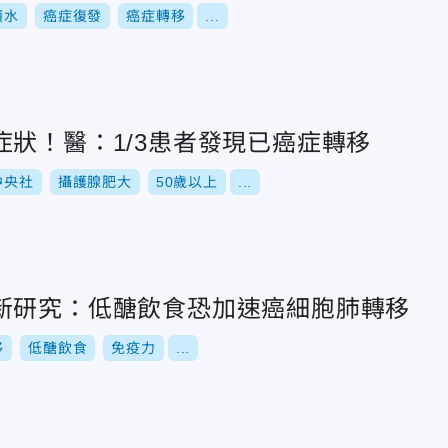
積水
癌症復發
癌症轉移
...
症狀！醫：1/3患者發現已癌症轉移
中央社
攝護腺肥大
50歲以上
...
新研究：低醣飲食恐加速癌細胞肺轉移
移
低醣飲食
免疫力
...