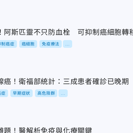
！阿斯匹靈不只防血栓 可抑制癌細胞轉
抑制癌症
癌細胞
免疫療法
...
腺癌！衛福部統計：三成患者確診已晚期
癌症
早期症狀
高危險群
...
難題！醫解析免疫與化療關鍵