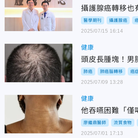
攝護腺癌轉移也
醫學期刊
攝護腺癌
2025/07/15 16:14
健康
頭皮長腫塊！男
肺癌
肺癌腦轉移
癌
2025/07/09 13:28
健康
他吞嚥困難「僅
廖繼鼎醫師
流質食物
2025/07/01 17:13