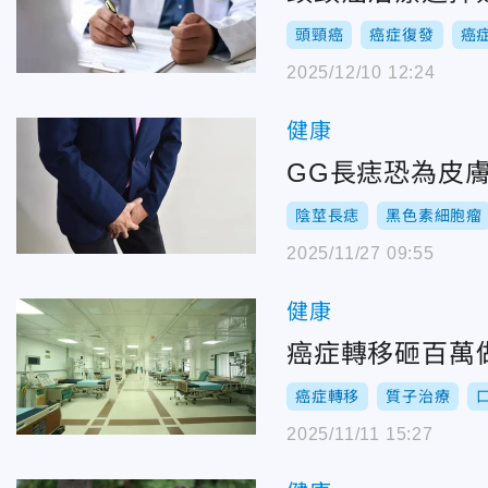
頭頸癌
癌症復發
癌
2025/12/10 12:24
健康
GG長痣恐為皮
陰莖長痣
黑色素細胞瘤
2025/11/27 09:55
健康
癌症轉移砸百萬
癌症轉移
質子治療
2025/11/11 15:27