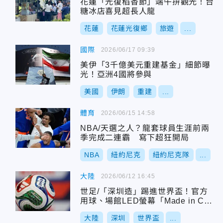
花蓮「光復稻香節」端午拚觀光！台
糖冰店喜見超長人龍
花蓮
花蓮光復鄉
旅遊
...
國際
2026/06/17 09:39
美伊「3千億美元重建基金」細節曝
光！亞洲4國將參與
美國
伊朗
重建
...
體育
2026/06/15 14:58
NBA/天選之人？龍套球員生涯前兩
季完成二連霸 寫下超狂開局
NBA
紐約尼克
紐約尼克隊
...
大陸
2026/06/12 16:45
世足/「深圳造」踢進世界盃！官方
用球、場館LED螢幕「Made in Chi
na」
大陸
深圳
世界盃
...