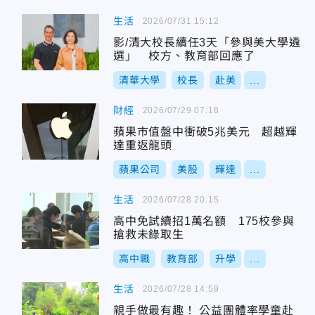
生活
2026/07/31 15:12
影/清大校長續任3天「參與美大學遴
選」 校方、教育部回應了
清華大學
校長
赴美
...
財經
2026/07/29 07:18
蘋果市值盤中衝破5兆美元 超越輝
達重返龍頭
蘋果公司
美股
輝達
...
生活
2026/07/28 20:15
高中免試續招1萬名額 175校參與
搶救未錄取生
高中職
教育部
升學
...
生活
2026/07/28 14:59
親手做最有趣！ 公益團體率學童赴