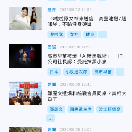
體育
2026/06/12 14:59
LG啦啦隊女神來送信 高藝池搬7趟
郵袋：不輸健身硬舉
啦啦隊
女神
健身
...
國際
2026/06/08 14:50
高市早苗被爆「AI暗黑戰術」！ IT
公司社長認：受託抹黑小泉
日本
小泉進次郎
高市早苗
...
要聞
2026/06/08 12:45
鄭麗文遭爆和統戰官員同桌？真相大
白了
鄭麗文
國民黨主席
波士頓僑宴
...
要聞
2026/06/05 15:09