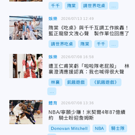
千千
隋棠
請世界吃桌
...
娛樂
2026/07/13 12:49
隋棠《吃桌》與千千互調工作挨轟！
藍正龍發文洩心聲 製作單位回應了
請世界吃桌
隋棠
千千
...
娛樂
2026/07/08 16:58
遭王仁甫笑虧「啦啦隊老屁股」 林
襄澄清應援認真：我也喊得很大聲
林襄
飢餓遊戲
《飢餓遊戲》
...
體育
2026/07/08 13:36
NBA/寧願少賺！米契爾4年87億續
約 騎士盼迎詹姆斯
Donovan Mitchell
NBA
騎士隊