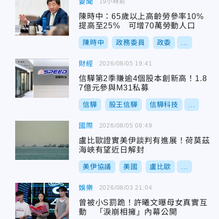
要聞
19小時前
陳時中：65歲以上高齡勞參率10%
提高至25% 可增70萬勞動人口
陳時中
政務委員
政委
...
財經
2026/08/05 19:41
信驊第2季賺逾4個股本創新高！1.8
7億元參與M31私募
信驊
股王信驊
信驊科技
...
國際
2026/08/05 08:49
盧比歐證實美伊談判有進展！荷莫茲
海峽有望近日解封
美伊協議
美國
盧比歐
...
娛樂
2026/08/03 21:04
曾被小S罰跪！許曦文曝母女真實互
動 「淚崩相擁」內幕公開