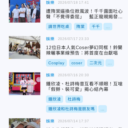
娛樂
2026/07/18 17:41
遭隋棠逼換位掀風波！千千露面吐心
聲「不覺得委屈」 藍正龍親揭發文
原因
請世界吃桌
隋棠
千千
...
娛樂
2026/07/17 23:33
12位日本人氣Coser夢幻同框！鈴蘭
辣曬事業線預告：將首度在台獻唱
Cosplay
coser
二次元
...
娛樂
2026/07/16 20:30
鍾欣凌、杜詩梅昔互看不順眼！互嗆
「假掰、裝可愛」揭心結內幕
鍾欣凌
杜詩梅
鍾欣凌和杜詩梅是朋友嗎
...
娛樂
2026/07/14 17:37