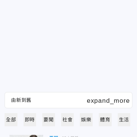
全部
即時
要聞
社會
娛樂
體育
生活