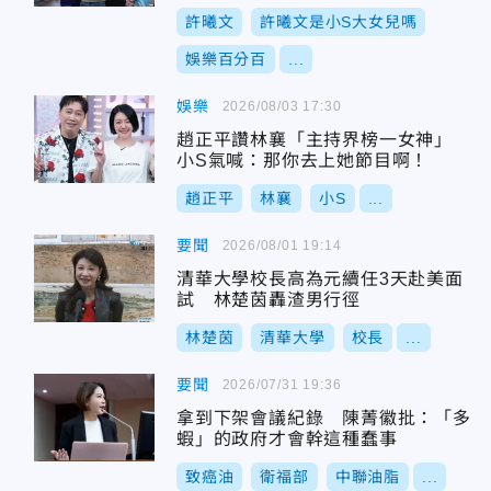
許曦文
許曦文是小S大女兒嗎
娛樂百分百
...
娛樂
2026/08/03 17:30
趙正平讚林襄「主持界榜一女神」
小S氣喊：那你去上她節目啊！
趙正平
林襄
小S
...
要聞
2026/08/01 19:14
清華大學校長高為元續任3天赴美面
試 林楚茵轟渣男行徑
林楚茵
清華大學
校長
...
要聞
2026/07/31 19:36
拿到下架會議紀錄 陳菁徽批：「多
蝦」的政府才會幹這種蠢事
致癌油
衛福部
中聯油脂
...