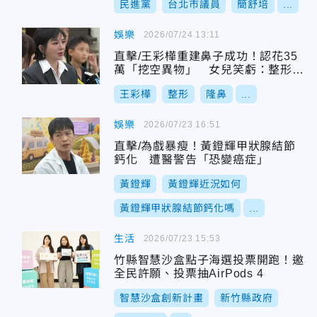
民進黨
台北市議員
簡舒培
...
娛樂
2026/07/24 13:11
直擊/王彩樺重建鼻子成功！認花35
萬「挖空異物」 女兒笑虧：整形界
菩薩
王彩樺
整形
隆鼻
...
娛樂
2026/07/23 16:51
直擊/為戲暴瘦！黃鐙輝甲狀腺結節
鈣化 遭醫警告「恐變癌症」
黃鐙輝
黃鐙輝近況如何
黃鐙輝甲狀腺結節鈣化嗎
...
生活
2026/07/23 15:53
竹縣智慧沙盒點子海選投票開跑！邀
全民許願、投票抽AirPods 4
智慧沙盒創新計畫
新竹縣政府