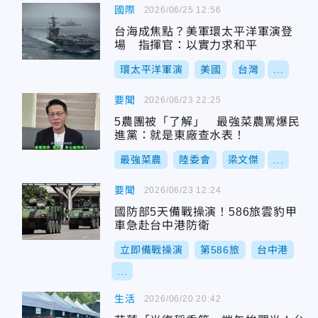
國際
2026/06/25 12:56
台海成焦點？美軍環太平洋軍演登
場 指揮官：以實力求和平
環太平洋軍演
美國
台灣
...
要聞
2026/06/23 22:25
5農團被「了解」 最強菜農罵爆民
進黨：就是東廠查水表！
最強菜農
陸委會
梁文傑
...
要聞
2026/06/23 12:24
國防部5天備戰操演！586旅雲豹甲
車急赴台中港防衛
立即備戰操演
第586旅
台中港
...
生活
2026/06/20 20:42