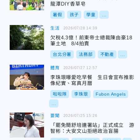
龍潭DIY香草皂
暑假
孩子
學童
...
生活
2026/07/28 14:39
欠稅4.3億！前東帝士總裁陳由豪18
筆土地 8/4拍賣
台北分署
法務部
不動產
...
體育
2026/07/27 12:57
李珠珢曝愛吃早餐 生日會宣布推影
像紀實、寫真月曆
啦啦隊
李珠珢
Fubon Angels
...
要聞
2026/07/25 15:26
「罷免簡舒培連署站」正式成立 游
智彬：大安文山拒絕政治盲腸