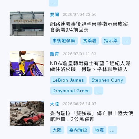
...
要聞
2026/07/04 22:50
網路連署事後避孕藥轉指示藥成案
食藥署9/4前回應
事後避孕藥
食藥署
指示藥
...
體育
2026/07/01 11:03
NBA/詹皇轉戰勇士有望？經紀人曝
續住洛杉磯 柯瑞、格林聯手搶人
LeBron James
Stephen Curry
Draymond Green
...
大陸
2026/06/26 14:07
委內瑞拉「雙強震」傷亡慘！陸大使
館證實：2公民罹難
大陸
委內瑞拉
地震
...