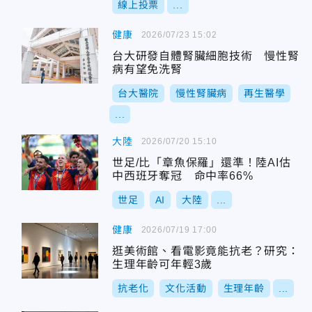
線上投票
...
健康
2026/07/23 15:02
台大研發自體腎臟細胞技術 慢性腎
病有望免洗腎
台大醫院
慢性腎臟病
再生醫學
...
大陸
2026/07/20 15:10
世足/比「章魚保羅」還準！陸AI估
中西班牙奪冠 命中率66%
世足
AI
大陸
...
健康
2026/07/19 17:00
逛美術館、看電影竟能抗老？研究：
生理年齡可年輕3歲
抗老化
文化活動
生理年齡
...