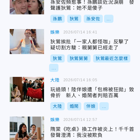
孫安佐頻惹事！孫鵬談近況淚崩 發
聲護狄鶯：她不是傻子
孫鵬
狄鶯
孫安佐
...
娛樂
2026/07/14 16:41
狄鶯挨批「一家人都怪咖」反擊了
疑切割方駿：親舅舅已經走了
狄鶯
狄鶯舅舅
狄鶯最近怎麼樣
...
大陸
2026/07/14 16:05
玩過頭！陸伴娘遭「包棉被狂拋」致
骨折 新人、婚鬧者判賠百萬
大陸
婚鬧
伴娘
...
娛樂
2026/07/14 12:57
隋棠《吃桌》換工作被炎上！千千首
發聲澄清：我沒被欺負