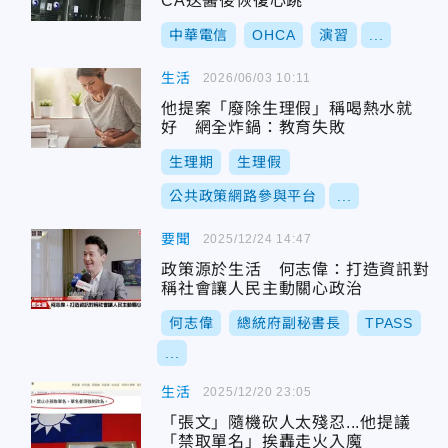
CA送醫後恢復心跳
中華電信
OHCA
演習
...
生活
2026/06/03 10:11
他提案「廢除生理假」稱喝熱水就
好 網全炸鍋：教育失敗
生理期
生理假
公共政策網路參與平台
...
要聞
2025/12/24 14:47
政策源於生活 何志偉：打造資訊對
稱社會讓人民主動關心政治
何志偉
總統府副秘書長
TPASS
...
生活
2025/12/20 23:05
「張文」隨機砍人太殘忍...他提議
「禁取單名」挨轟走火入魔