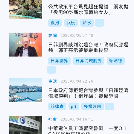
公共政策平台驚見超狂提議！網友拋
「役男90%薪水應轉給女友」
役男
兵役
薪水
...
要聞
2026/06/05 07:48
日菲劃界談判跳過台灣！政府反應遲
鈍 郭正亮示警最嚴重後果
日菲劃界
日菲海域劃界
賴清德
...
生活
2026/06/04 22:26
日本政府傳拒絕台灣參與「日菲經濟
海域談判」！網炸鍋：喪權辱國
菲律賓
ptt
喪權辱國
...
社會
2026/06/04 16:41
中華電信員工演習突昏倒 一度OH