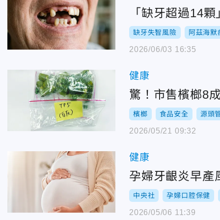
「缺牙超過14
缺牙失智風險
阿茲海默
2026/06/03 16:35
健康
驚！市售檳榔8
檳榔
食品安全
源頭
2026/05/21 09:32
健康
孕婦牙齦炎早產
中央社
孕婦口腔保健
2026/05/06 11:39