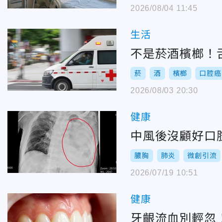
2026/08/04 11:45
生活
不是菸酒檳榔！
菸
酒
檳榔
口腔癌
2026/08/03 20:30
健康
中風後沒顧好口腔
膿胸
肺炎
微創引流
2026/07/19 10:51
健康
牙齦流血別輕忽