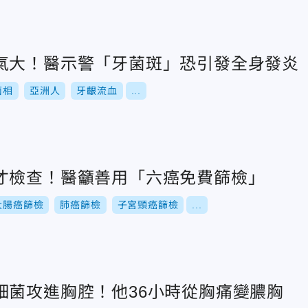
氣大！醫示警「牙菌斑」恐引發全身發炎
菌相
亞洲人
牙齦流血
...
才檢查！醫籲善用「六癌免費篩檢」
大腸癌篩檢
肺癌篩檢
子宮頸癌篩檢
...
細菌攻進胸腔！他36小時從胸痛變膿胸