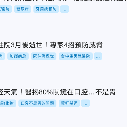
東醫院
糖尿病
牙周病預防
...
住院3月後逝世！專家4招預防威脅
洲
加護病房
阮仲洲過世
台中榮民總醫院
...
怪天氣！醫揭80%關鍵在口腔…不是胃
性硫化物
口臭不是胃的問題
黃軒醫師
...