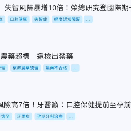
顆」失智風險暴增10倍！榮總研究登國際期
症
口腔健康
失智症
輕度認知障礙
...
成農藥超標 還檢出禁藥
管理
檳榔農藥殘留
農藥不合格
...
風險高7倍！牙醫籲：口腔保健提前至孕
懷孕
牙周病
孕期牙科治療
...