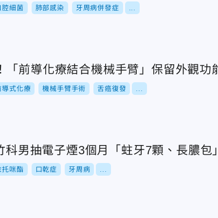
口腔細菌
肺部感染
牙周病併發症
...
！「前導化療結合機械手臂」保留外觀功
前導式化療
機械手臂手術
舌癌復發
...
.竹科男抽電子煙3個月「蛀牙7顆、長膿包
依托咪酯
口乾症
牙周病
...