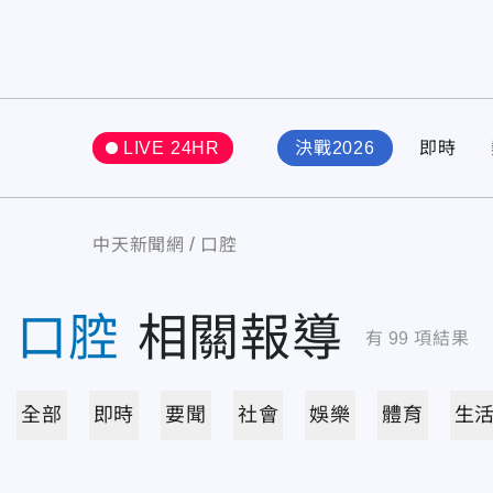
LIVE 24HR
決戰2026
即時
中天新聞網
口腔
口腔
相關報導
有
99
項結果
全部
即時
要聞
社會
娛樂
體育
生