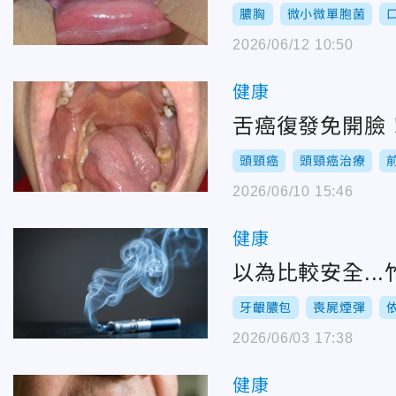
膿胸
微小微單胞菌
2026/06/12 10:50
健康
舌癌復發免開臉
頭頸癌
頭頸癌治療
2026/06/10 15:46
健康
以為比較安全..
牙齦膿包
喪屍煙彈
2026/06/03 17:38
健康