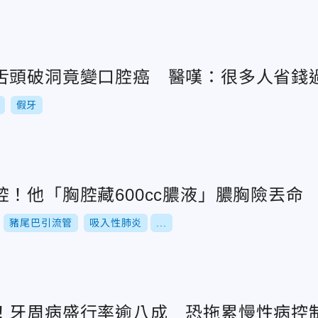
舌頭破洞竟變口腔癌 醫嘆：很多人省錢
假牙
！他「胸腔藏600cc膿液」膿胸險丟命
豬尾巴引流管
吸入性肺炎
...
！牙周病盛行率逾八成 恐拖累慢性病控