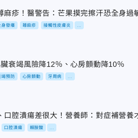
蕁麻疹！醫警告：芒果摸完擦汗恐全身過
全身發癢
蕁麻疹
接觸性皮膚炎
...
臟衰竭風險降12％、心房顫動降10％
衰竭預防
心房顫動
牙周病
...
、口腔潰瘍差很大！營養師：對症補營養
口腔潰瘍
賴胺酸
...