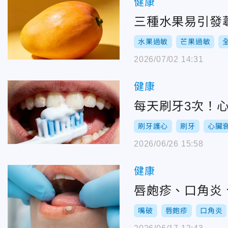
健康
三種水果易引發
水果過敏
芒果過敏
2026/07/02 14:31
健康
每天刷牙3次！心
刷牙護心
刷牙
心臟
2026/06/26 15:58
健康
唇皰疹、口角炎
嘴破
唇皰疹
口角炎