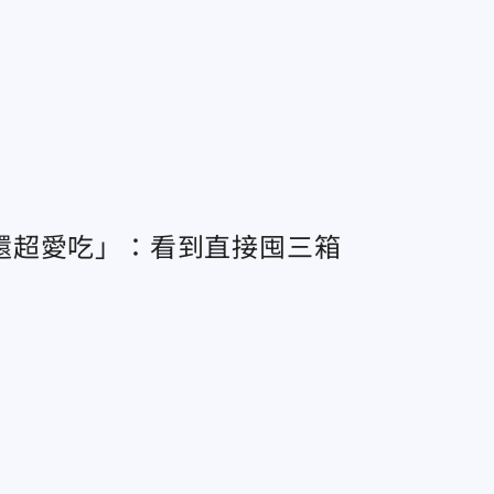
還超愛吃」：看到直接囤三箱