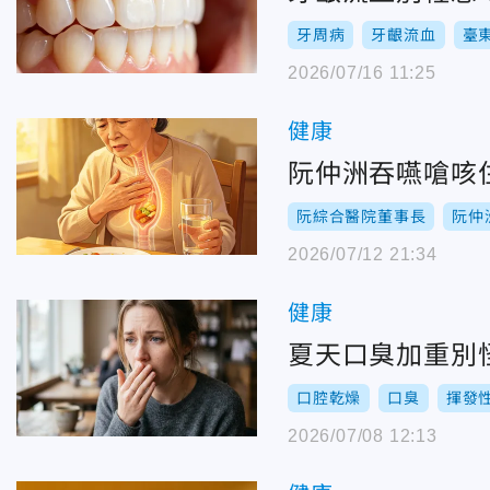
牙周病
牙齦流血
臺
2026/07/16 11:25
健康
阮仲洲吞嚥嗆咳
阮綜合醫院董事長
阮仲
2026/07/12 21:34
健康
夏天口臭加重別
口腔乾燥
口臭
揮發
2026/07/08 12:13