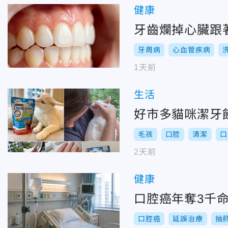
健康
牙齒爛掉心臟跟
牙周病
心血管疾病
1天前
生活
好市多貓咪潔牙
毛孩
口腔
清潔
口
2天前
健康
口腔癌年奪3千
口腔癌
延誤治療
抽