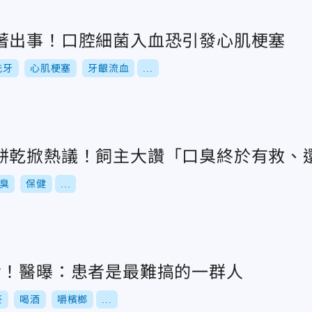
著出事！口腔細菌入血恐引發心肌梗塞
洗牙
心肌梗塞
牙齦流血
...
餅乾掀熱議！飼主大讚「口臭終於有救、
臭
保健
...
命！醫曝：患者是最難搞的一群人
菸
喝酒
嚼檳榔
...