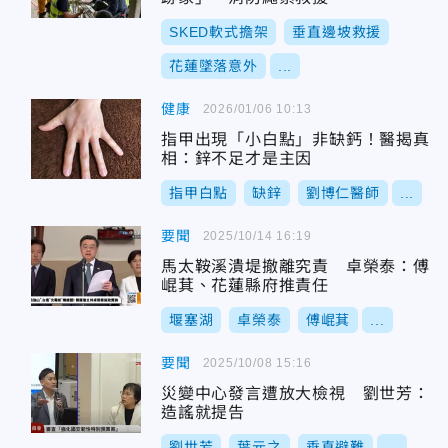
SKED軟式擔架
垂直邊坡救援
花蓮墜落意外
...
健康
2026/01/06 10:13
指甲出現「小白點」非缺鈣！醫揭真
相：鋅不足才是主因
指甲白點
缺鋅
劉博仁醫師
...
要聞
2025/10/14 16:19
馬太鞍溪潰堤撤離究責 卓榮泰：傅
崐萁、花蓮縣府推責任
堰塞湖
卓榮泰
傅崐萁
...
要聞
2025/10/08 15:16
災變中心發言遭放大檢視 劉世芳：
造謠就提告
劉世芳
葉元之
垂直避難
...