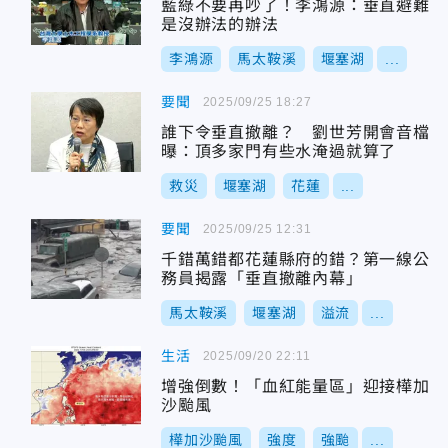
藍綠不要再吵了！李鴻源：垂直避難
是沒辦法的辦法
李鴻源
馬太鞍溪
堰塞湖
...
要聞
2025/09/25 18:27
誰下令垂直撤離？ 劉世芳開會音檔
曝：頂多家門有些水淹過就算了
救災
堰塞湖
花蓮
...
要聞
2025/09/25 12:31
千錯萬錯都花蓮縣府的錯？第一線公
務員揭露「垂直撤離內幕」
馬太鞍溪
堰塞湖
溢流
...
生活
2025/09/20 22:11
增強倒數！「血紅能量區」迎接樺加
沙颱風
樺加沙颱風
強度
強颱
...