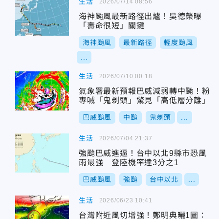
生活
2026/07/14 08:56
海神颱風最新路徑出爐！吳德榮曝
「壽命很短」關鍵
海神颱風
最新路徑
輕度颱風
...
生活
2026/07/10 00:18
氣象署最新預報巴威減弱轉中颱！粉
專喊「鬼剃頭」驚見「高低層分離」
巴威颱風
中颱
鬼剃頭
...
生活
2026/07/04 21:37
強颱巴威進逼！台中以北9縣市恐風
雨最強 登陸機率達3分之1
巴威颱風
強颱
台中以北
...
生活
2026/06/23 10:41
台灣附近風切增強！鄭明典曬1圖：