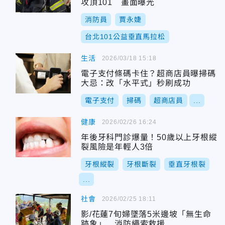
攻頂101 畫面曝光
消防員
賈永婕
台北101公益垂直馬拉松
生活
2026/03/18 15:18
電子支付條碼卡住？超商店員曝掃碼
大忌：改「水平式」秒刷成功
電子支付
掃碼
超商店員
...
健康
2026/02/26 16:24
年後牙科門診爆量！50歲以上牙根縱
裂風險是年輕人3倍
牙根縱裂
牙根斷裂
垂直牙根裂
...
社會
2026/02/25 18:11
影/花蓮7旬婦墜落5米邊坡「無生命
跡象」 消防繩索救援