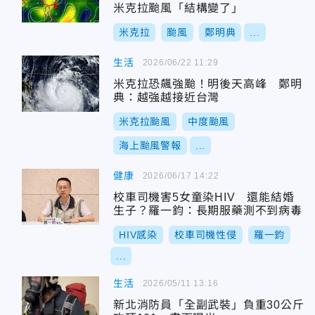
米克拉颱風「結構變了」
米克拉
颱風
鄭明典
...
生活
2026/06/22 11:29
米克拉恐飆強颱！明後天高峰 鄭明
典：越強越接近台灣
米克拉颱風
中度颱風
海上颱風警報
...
健康
2026/06/17 14:22
校車司機害5女童染HIV 還能結婚
生子？羅一鈞：長期服藥測不到病毒
HIV感染
校車司機性侵
羅一鈞
...
生活
2026/05/11 13:16
新北消防員「全副武裝」負重30公斤