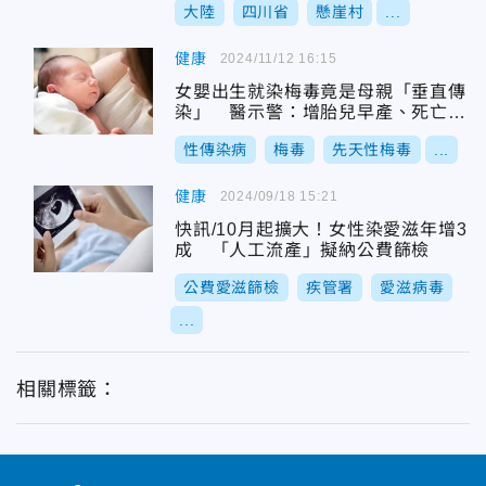
大陸
四川省
懸崖村
...
健康
2024/11/12 16:15
女嬰出生就染梅毒竟是母親「垂直傳
染」 醫示警：增胎兒早產、死亡風
險
性傳染病
梅毒
先天性梅毒
...
健康
2024/09/18 15:21
快訊/10月起擴大！女性染愛滋年增3
成 「人工流產」擬納公費篩檢
公費愛滋篩檢
疾管署
愛滋病毒
...
相關標籤：