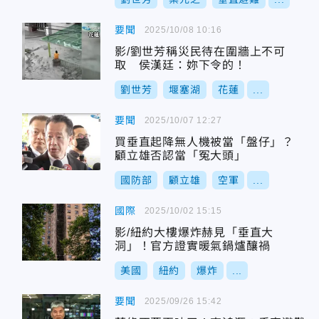
要聞
2025/10/08 10:16
影/劉世芳稱災民待在圍牆上不可
取 侯漢廷：妳下令的！
劉世芳
堰塞湖
花蓮
...
要聞
2025/10/07 12:27
買垂直起降無人機被當「盤仔」？
顧立雄否認當「冤大頭」
國防部
顧立雄
空軍
...
國際
2025/10/02 15:15
影/紐約大樓爆炸赫見「垂直大
洞」！官方證實暖氣鍋爐釀禍
美國
紐約
爆炸
...
要聞
2025/09/26 15:42