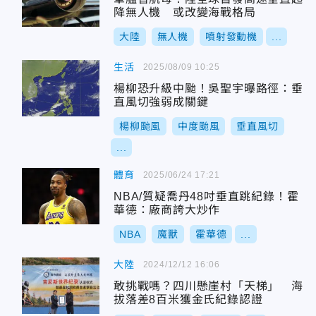
降無人機 或改變海戰格局
大陸
無人機
噴射發動機
...
生活
2025/08/09 10:25
楊柳恐升級中颱！吳聖宇曝路徑：垂
直風切強弱成關鍵
楊柳颱風
中度颱風
垂直風切
...
體育
2025/06/24 17:21
NBA/質疑喬丹48吋垂直跳紀錄！霍
華德：廠商誇大炒作
NBA
魔獸
霍華德
...
大陸
2024/12/12 16:06
敢挑戰嗎？四川懸崖村「天梯」 海
拔落差8百米獲金氏紀錄認證