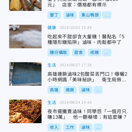
元」 店家：價格都有標示
墾丁
滷味
東山鴨頭
...
健康
2024/10/02 15:48
吃起來不甜卻含大量糖！醫點名「5
種隱形糖陷阱」滷味、肉鬆都中了
糖分攝取
甜食
戒糖
...
生活
2024/09/27 17:38
高雄連鎖滷味2包酸菜丟門口！曝曬2
小時網諷「美味秘訣」 衛生局揪5
項缺失
高雄
連鎖
滷味
...
生活
2024/08/24 14:40
夜市擺攤賣滷味！同學怨「一個月只
賺13萬」 他一聽嚇壞：有這麼賺？
收入
工作
滷味
...