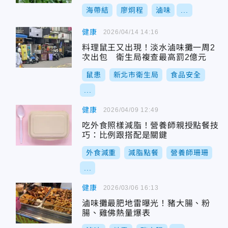
海帶結
廖炯程
滷味
...
健康
2026/04/14 14:16
料理鼠王又出現！淡水滷味攤一周2
次出包 衛生局複查最高罰2億元
鼠患
新北市衛生局
食品安全
...
健康
2026/04/09 12:49
吃外食照樣減脂！營養師親授點餐技
巧：比例跟搭配是關鍵
外食減重
減脂點餐
營養師珊珊
...
健康
2026/03/06 16:13
滷味攤最肥地雷曝光！豬大腸、粉
腸、雞佛熱量爆表