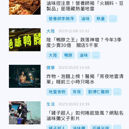
滷味控注意！營養師揭「火鍋料、豆
製品」是隱藏熱量地雷
營養師李婉萍
滷味
熱量
...
大陸
2025/11/06 15:32
陸「鴨脖之王」跌落神壇？今年3季
度少賣30億 關店5千家
大陸
鴨脖
滷味
...
健康
2025/10/29 14:58
炸物、泡麵上榜！醫揭「宵夜地雷清
單」睡前三小時只喝水
地雷食物
宵夜
劉博仁醫師
...
生活
2025/10/02 10:36
「鏟子超人」如何捲起旋風？網點名
滷味攤父子影片
鏟子超人
滷味攤
花蓮光復
...