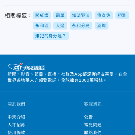
相關標籤：
闖紅燈
罰單
知法犯法
偵查佐
拒測
永和區
大過
永和分局
酒駕
嫌犯的身分是？
新聞、影音、節目、直播、社群及App都深獲網友喜愛，在全
世界各地華人亦頗受歡迎，全球擁有2000萬粉絲。
關於我們
客服資訊
中天介紹
公告
人才招募
常見問題
使用條款
聯絡我們