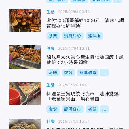
生活
2025/09/08 09:53
客付500卻堅稱給1000元 滷味店調
監視器化解爭議
鈔票
消費糾紛
滷味店
健康
2025/08/04 13:31
滷味煮太久當心產生氧化膽固醇！譚
敦慈：2小時是關鍵
滷味
燒烤
無毒教母
...
生活
2025/05/20 16:09
料理鼠王驚現饒河夜市！滷味攤爆
「老鼠吃米血」噁心畫面
食安
饒河夜市
老鼠
...
社會
2025/05/19 15:54