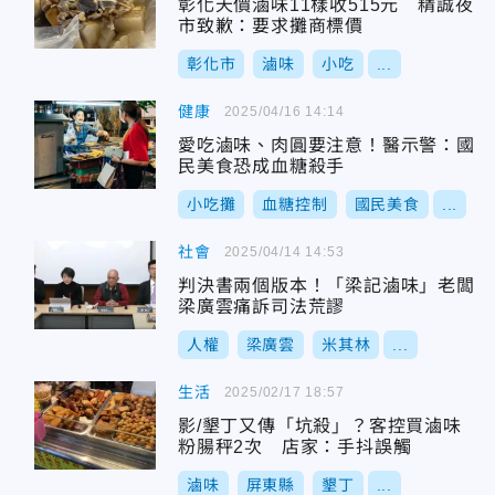
彰化天價滷味11樣收515元 精誠夜
市致歉：要求攤商標價
彰化市
滷味
小吃
...
健康
2025/04/16 14:14
愛吃滷味、肉圓要注意！醫示警：國
民美食恐成血糖殺手
小吃攤
血糖控制
國民美食
...
社會
2025/04/14 14:53
判決書兩個版本！「梁記滷味」老闆
梁廣雲痛訴司法荒謬
人權
梁廣雲
米其林
...
生活
2025/02/17 18:57
影/墾丁又傳「坑殺」？客控買滷味
粉腸秤2次 店家：手抖誤觸
滷味
屏東縣
墾丁
...