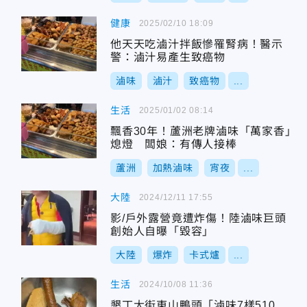
健康
2025/02/10 18:09
他天天吃滷汁拌飯慘罹腎病！醫示
警：滷汁易產生致癌物
滷味
滷汁
致癌物
...
生活
2025/01/02 08:14
飄香30年！蘆洲老牌滷味「萬家香」
熄燈 闆娘：有傳人接棒
蘆洲
加熱滷味
宵夜
...
大陸
2024/12/11 17:55
影/戶外露營竟遭炸傷！陸滷味巨頭
創始人自曝「毀容」
大陸
爆炸
卡式爐
...
生活
2024/10/08 11:36
墾丁大街東山鴨頭「滷味7樣510