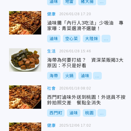
滷味
地雷
豬大腸
...
健康
2026/01/28 17:20
滷味攤「內行人3吃法」少吸油 專
家曝：青菜選滑不選皺！
滷味
空心菜
大陸妹
...
生活
2026/01/28 15:46
海帶為何要打結？ 資深菜販揭3大
原因：不只是好看
海帶
火鍋
滷味
...
社會
2026/01/18 08:02
西門町滷味外送到桃園！外送員不按
鈴拍照交差 餐點全消失
西門町
滷味
桃園
...
健康
2025/12/06 17:02