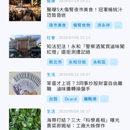
健康
2026/07/16 16:21
醫曝5大傷腎夜市美食！冠軍楊桃汁
恐致昏迷
夜市美食
傷腎食物
洪永祥
...
社會
2026/07/06 15:12
知法犯法！永和「警察酒駕買滷味闖
紅燈」還拒測遭記過
新北市
永和分局
永和區
...
生活
2026/05/12 18:07
笨蛋才上班？3同事炒股財富自由離
職 滷味攤轉操盤手
台股
Dcard
離職潮
...
生活
2026/05/06 16:27
海帶打結？三大「科學真相」曝光
賣菜郎揭祕：工廠大姊傑作