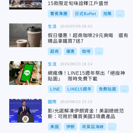
15款限定旬味詮釋江戶盛世
饗賓集團
日式Buffet
旭集
...
生活
2026/07/05 08:03
假日優惠！超商咖啡29元爽喝 還有
精品拿鐵買7送7
超商
優惠
咖啡
...
生活
2026/06/23 16:14
網瘋傳！LINE15週年祭出「絕版神
貼圖」 限時免費下載
LINE
LINE15週年
免費貼圖
...
國際
2026/06/22 23:15
影/允諾解凍伊朗資金！美副總統范
斯：可用於購買美國3項農產品
美國
伊朗
荷莫茲海峽
...