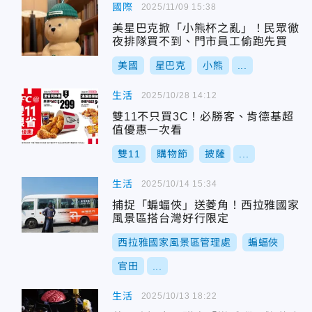
國際
2025/11/09 15:38
美星巴克掀「小熊杯之亂」！民眾徹
夜排隊買不到、門市員工偷跑先買
美國
星巴克
小熊
...
生活
2025/10/28 14:12
雙11不只買3C！必勝客、肯德基超
值優惠一次看
雙11
購物節
披薩
...
生活
2025/10/14 15:34
捕捉「蝙蝠俠」送菱角！西拉雅國家
風景區搭台灣好行限定
西拉雅國家風景區管理處
蝙蝠俠
官田
...
生活
2025/10/13 18:22