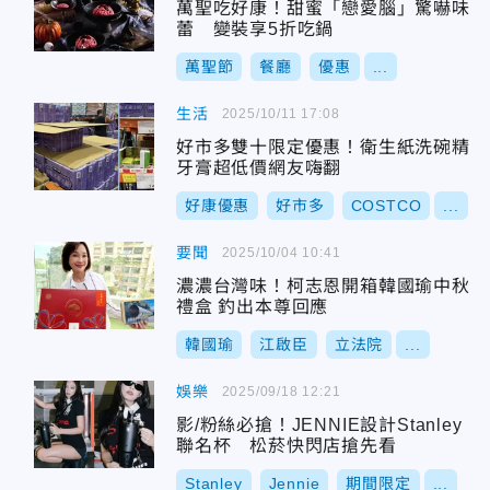
萬聖吃好康！甜蜜「戀愛腦」驚嚇味
蕾 變裝享5折吃鍋
萬聖節
餐廳
優惠
...
生活
2025/10/11 17:08
好市多雙十限定優惠！衛生紙洗碗精
牙膏超低價網友嗨翻
好康優惠
好市多
COSTCO
...
要聞
2025/10/04 10:41
濃濃台灣味！柯志恩開箱韓國瑜中秋
禮盒 釣出本尊回應
韓國瑜
江啟臣
立法院
...
娛樂
2025/09/18 12:21
影/粉絲必搶！JENNIE設計Stanley
聯名杯 松菸快閃店搶先看
Stanley
Jennie
期間限定
...