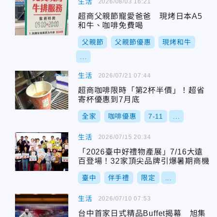
生活
2026/08/03 16:21
超商父親節寵愛爸爸 現烤日本A5
和牛、咖啡免費喝
父親節
父親節優惠
現烤和牛
...
生活
2026/07/21 07:44
超商咖啡限時「第2杯半價」！超省
寄杯優惠到7月底
全家
咖啡優惠
7-11
...
生活
2026/07/15 20:34
「2026臺中好禮物產展」7/16大遠
百登場！32家頂尖品牌引爆暑期商機
臺中
伴手禮
限定
...
生活
2026/07/10 07:53
台中首家日式精品Buffet揭幕 旭集