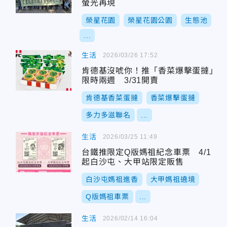
螢光再現
榮星花園
榮星花園公園
生態池
...
生活
2026/03/26 17:52
肯德基沒唬你！推「香菜爆擊蛋撻」
限時兩週 3/31開賣
肯德基香菜蛋撻
香菜爆擊蛋撻
多力多滋聯名
...
生活
2026/03/25 11:49
台鐵推限定Q版媽祖紀念車票 4/1
起白沙屯、大甲站限定販售
白沙屯媽祖進香
大甲媽祖遶境
Q版媽祖車票
...
生活
2026/02/14 16:04