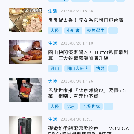
生活
2025/08/21 15:36
臭臭鍋太香！陸女為它想再飛台灣
大陸
小紅書
交換學生
...
生活
2025/06/20 17:10
圓山快閃優惠開吃！ Buffet揪團最划
算 三大餐廳滿額加購升級
圓山
圓山大飯店
快閃
...
大陸
2025/06/08 17:26
巴黎世家推「北京烤鴨包」要價6.5
萬 網嘲：百元也不買
大陸
北京
巴黎世家
...
生活
2025/04/30 11:53
碳纖維柔韌配溫柔粉色！ MON CA