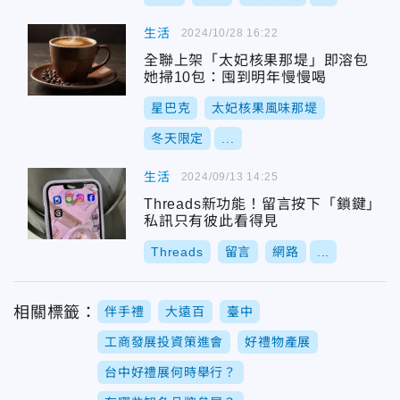
生活
2024/10/28 16:22
全聯上架「太妃核果那堤」即溶包
她掃10包：囤到明年慢慢喝
星巴克
太妃核果風味那堤
冬天限定
...
生活
2024/09/13 14:25
Threads新功能！留言按下「鎖鍵」
私訊只有彼此看得見
Threads
留言
網路
...
相關標籤：
伴手禮
大遠百
臺中
工商發展投資策進會
好禮物產展
台中好禮展何時舉行？