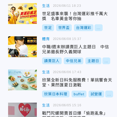
生活
2026/06/11 18:23
世足盛事來襲！台灣運彩推千萬大
獎 名車黃金等你抽
世足
世界盃
台灣運彩
...
體育
2026/06/08 15:37
中職/週末辦讀賣巨人主題日 中信
兄弟邀長野久義開球
讀賣巨人
中信兄弟
主題日
...
生活
2026/06/06 17:43
欣葉全新日料免服務費！單挑饗食天
堂、果然匯夏日激戰
欣葉日本料理
buffet
試營運
...
生活
2026/06/05 15:16
戰鬥陀螺開賣首日爆「偷跑亂象」