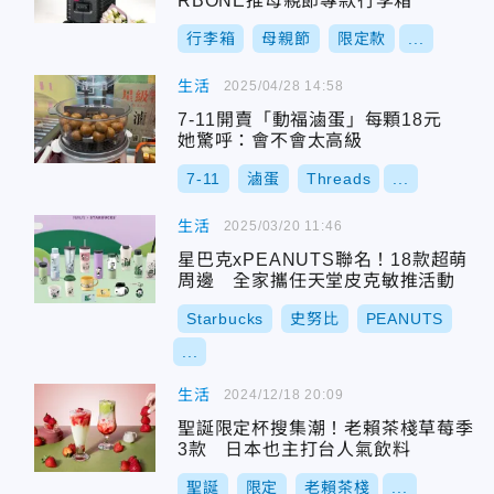
RBONE推母親節專款行李箱
行李箱
母親節
限定款
...
生活
2025/04/28 14:58
7-11開賣「動福滷蛋」每顆18元
她驚呼：會不會太高級
7-11
滷蛋
Threads
...
生活
2025/03/20 11:46
星巴克xPEANUTS聯名！18款超萌
周邊 全家攜任天堂皮克敏推活動
Starbucks
史努比
PEANUTS
...
生活
2024/12/18 20:09
聖誕限定杯搜集潮！老賴茶棧草莓季
3款 日本也主打台人氣飲料
聖誕
限定
老賴茶棧
...