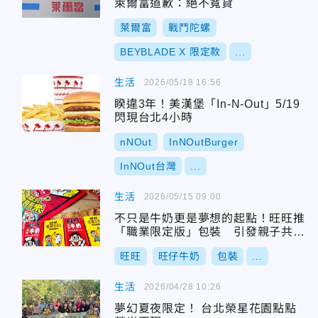
萊爾富道歉：絕不寬貸
萊爾富
戰鬥陀螺
BEYBLADE X 限定款
...
生活
2026/05/18 16:56
睽違3年！美漢堡「In-N-Out」5/19
閃現台北4小時
nNOut
InNOutBurger
InNOut台灣
...
生活
2026/05/15 09:00
不只是牛奶更是夢想的起點！旺旺推
「職業限定版」包裝 引發親子共學
熱潮
旺旺
旺仔牛奶
包裝
...
生活
2026/04/28 10:26
夢幻夏夜限定！ 台北榮星花園點點