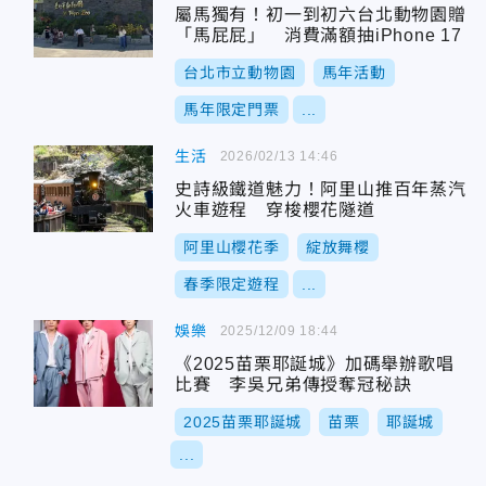
屬馬獨有！初一到初六台北動物園贈
「馬屁屁」 消費滿額抽iPhone 17
台北市立動物園
馬年活動
馬年限定門票
...
生活
2026/02/13 14:46
史詩級鐵道魅力！阿里山推百年蒸汽
火車遊程 穿梭櫻花隧道
阿里山櫻花季
綻放舞櫻
春季限定遊程
...
娛樂
2025/12/09 18:44
《2025苗栗耶誕城》加碼舉辦歌唱
比賽 李吳兄弟傳授奪冠秘訣
2025苗栗耶誕城
苗栗
耶誕城
...