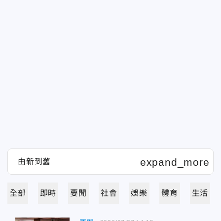
全部
即時
要聞
社會
娛樂
體育
生活