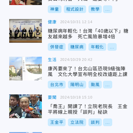
神童
程式設計
教學
...
健康
2024/10/31 12:14
糖尿病年輕化！台灣「40歲以下」糖
友越來越多 死亡風險暴增4倍
併發症
糖尿病
年輕化
...
生活
2024/10/29 20:42
康芮要來了！台北山區恐現9級強陣
風 文化大學宣布明全校改遠距上課
台北市
陽明山
颱風
...
要聞
2024/10/18 15:10
「喬王」開課了！立院老院長 王金
平將線上親授「談判」秘訣
王金平
立法院
談判
...