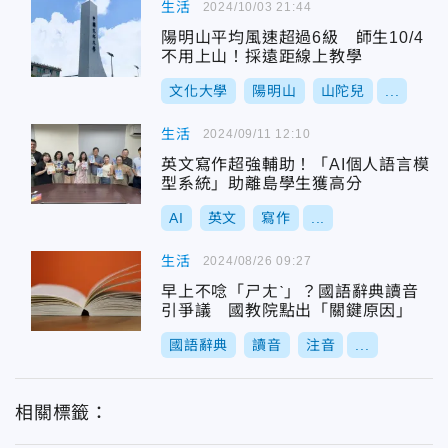
生活
2024/10/03 21:44
陽明山平均風速超過6級 師生10/4
不用上山！採遠距線上教學
文化大學
陽明山
山陀兒
...
生活
2024/09/11 12:10
英文寫作超強輔助！「AI個人語言模
型系統」助離島學生獲高分
AI
英文
寫作
...
生活
2024/08/26 09:27
早上不唸「ㄕㄤˋ」？國語辭典讀音
引爭議 國教院點出「關鍵原因」
國語辭典
讀音
注音
...
相關標籤：