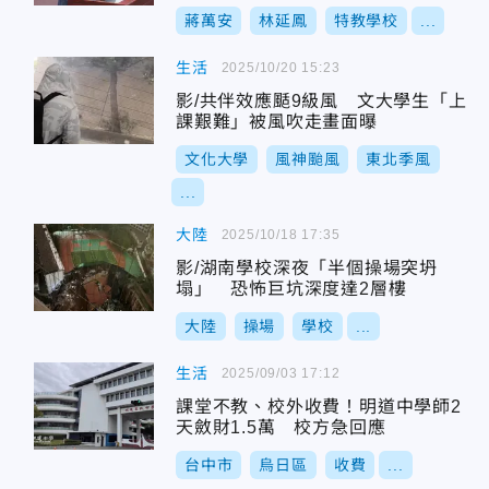
蔣萬安
林延鳳
特教學校
...
生活
2025/10/20 15:23
影/共伴效應颳9級風 文大學生「上
課艱難」被風吹走畫面曝
文化大學
風神颱風
東北季風
...
大陸
2025/10/18 17:35
影/湖南學校深夜「半個操場突坍
塌」 恐怖巨坑深度達2層樓
大陸
操場
學校
...
生活
2025/09/03 17:12
課堂不教、校外收費！明道中學師2
天斂財1.5萬 校方急回應
台中市
烏日區
收費
...