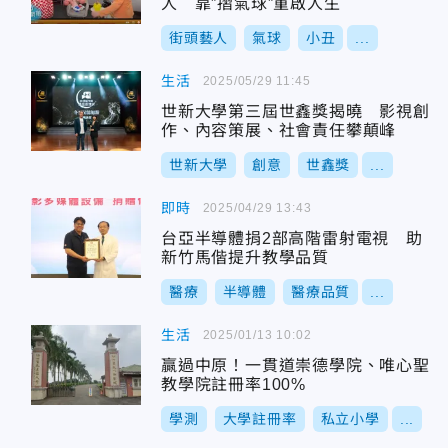
人 靠”摺氣球”重啟人生
街頭藝人
氣球
小丑
...
生活
2025/05/29 11:45
世新大學第三屆世鑫獎揭曉 影視創
作、內容策展、社會責任攀顛峰
世新大學
創意
世鑫獎
...
即時
2025/04/29 13:43
台亞半導體捐2部高階雷射電視 助
新竹馬偕提升教學品質
醫療
半導體
醫療品質
...
生活
2025/01/13 10:02
贏過中原！一貫道崇德學院、唯心聖
教學院註冊率100%
學測
大學註冊率
私立小學
...