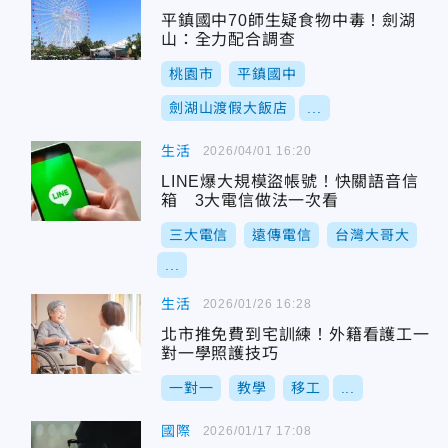
平鎮國中70師生疑食物中毒！劍湖
山：全力配合調查
桃園市
平鎮國中
劍湖山渡假大飯店
...
生活
2026/04/01 16:20
LINE爆大規模盜帳號！快關語音信
箱 3大電信做法一次看
三大電信
遠傳電信
台灣大哥大
...
生活
2026/01/26 16:28
北市推免費到宅訓練！外籍看護工一
對一學照護技巧
一對一
教學
移工
...
國際
2026/01/17 17:08