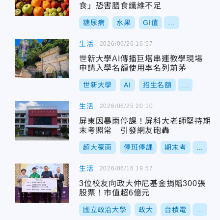
食」恐害膳食纖維不足
糖尿病
水果
GI值
...
生活
2026/06/26 16:57
世新大學AI傳播巨塔串連教學現場
申請入學名額使用率名列前茅
世新大學
AI
招生名額
...
生活
2026/06/25 20:10
屏東因暴雨停課！屏科大老師堅持期
末考照常 引發網友砲轟
超大豪雨
停班停課
期末考
...
生活
2026/06/16 19:57
3位校友向政大仲尼基金捐贈300張
股票！市值超6億元
國立政治大學
政大
台積電
...