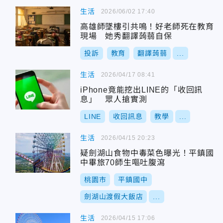
生活
2026/06/02 17:40
高雄師墜樓引共鳴！好老師死在教育
現場 她秀翻譯蒟蒻自保
投訴
教育
翻譯蒟蒻
...
生活
2026/04/17 08:41
iPhone竟能挖出LINE的「收回訊
息」 眾人搶實測
LINE
收回訊息
教學
...
生活
2026/04/15 20:23
疑劍湖山食物中毒菜色曝光！平鎮國
中畢旅70師生嘔吐腹瀉
桃園市
平鎮國中
劍湖山渡假大飯店
...
生活
2026/04/15 17:06