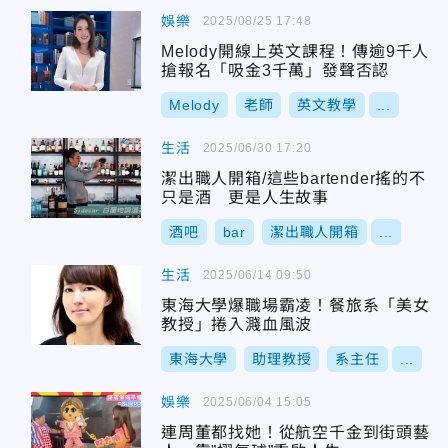
娛樂
2025/08/25 17:48
Melody開線上英文課程！傳逾9千人
搶報名「吸金3千萬」發聲否認
Melody
老師
英文教學
...
生活
2025/06/30 17:20
潔出職人開箱/這些bartender搖的不
只是酒 更是人生故事
酒吧
bar
潔出職人開箱
...
生活
2025/06/14 09:50
東海大學爆職場霸凌！餐旅系「美女
教授」捲入濺血風波
東海大學
助理教授
系主任
...
娛樂
2025/06/04 15:05
連周董都找她！從航空千金到街頭藝