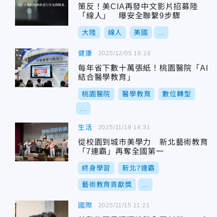
策反！美CIA再發中文影片招募陸
「線人」 曝安全聯繫9步驟
大陸
線人
美國
...
健康
2025/12/05 16:16
每年省下數十萬張紙！桃園醫院「AI
結合醫學教育」
桃園醫院
醫學教育
數位轉型
...
生活
2025/11/19 14:31
從校園到城市美學力 新北藝術教育
「7連霸」再奪全國第一
終身學習
新北7連霸
藝術教育貢獻獎
...
國際
2025/11/15 11:21