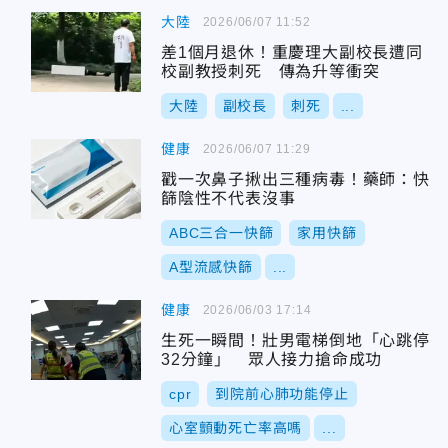
大陸
2026/06/07 11:52
差1個月退休！重慶理大副校長遭同
校副教授刺死 傳為升等衝突
大陸
副校長
刺死
...
健康
2026/06/07 11:29
戳一次鼻子揪出三種病毒！藥師：快
篩陰性不代表沒事
ABC三合一快篩
家用快篩
A型流感快篩
...
健康
2026/06/03 17:14
生死一瞬間！壯男電梯倒地「心跳停
32分鐘」 眾人接力搶命成功
cpr
到院前心肺功能停止
心室顫動死亡率高嗎
...