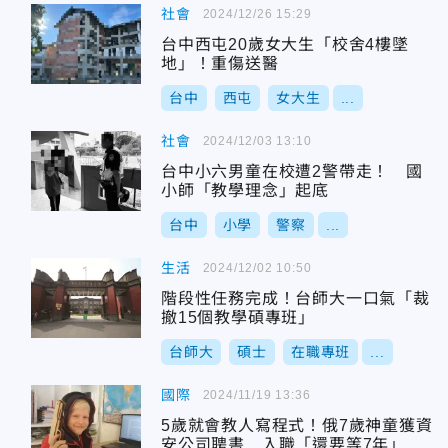
社會
2024/12/26 15:29
台中西屯20歲女大生「校舍4樓墜
地」！重傷送醫
台中
西屯
女大生
...
社會
2024/12/03 13:10
台中小六男童在校遭2警帶走！ 國
小師「教學理念」起底
台中
小學
警察
...
生活
2024/12/02 10:50
階段性任務完成！台師大一口氣「裁
撤15個教學碩專班」
台師大
碩士
在職專班
...
國際
2024/11/19 13:36
5歲就會教人寫程式！俄7歲神童獲資
安公司聘書 入職「還要等7年」