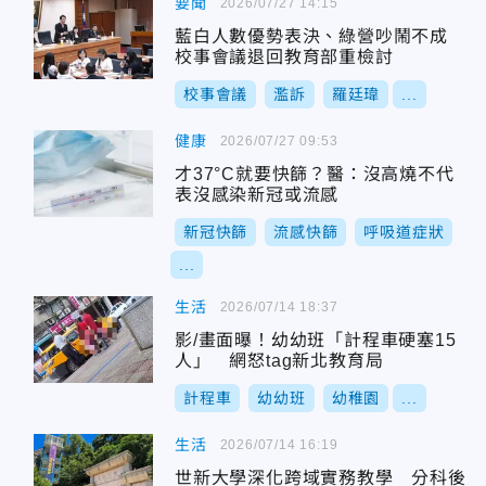
要聞
2026/07/27 14:15
藍白人數優勢表決、綠營吵鬧不成
校事會議退回教育部重檢討
校事會議
濫訴
羅廷瑋
...
健康
2026/07/27 09:53
才37°C就要快篩？醫：沒高燒不代
表沒感染新冠或流感
新冠快篩
流感快篩
呼吸道症狀
...
生活
2026/07/14 18:37
影/畫面曝！幼幼班「計程車硬塞15
人」 網怒tag新北教育局
計程車
幼幼班
幼稚園
...
生活
2026/07/14 16:19
世新大學深化跨域實務教學 分科後