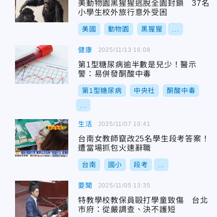
美動物園黑猩猩逃脫全園封鎖 37名
小學生校外旅行意外受困
美國
動物園
黑猩猩
...
健康
2025/11/13 16:08
第1型糖尿病逾半數是兒少！醫示
警：易併發酮酸中毒
第1型糖尿病
中央社
酮酸中毒
...
生活
2025/11/07 10:41
台南女教師竄改25名學生段考答案！
遭當場抓包火速辭職
台南
國小
段考
...
要聞
2025/11/05 13:35
特教學校教保員毆打學童致傷 台北
市府：從嚴調查、決不護短