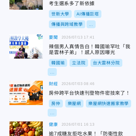
考生選系多了新依據
世新大學
AI傳播巨塔
傳播與跨域教學
...
要聞
2026/07/13 17:41
辣個男人真情告白！韓國瑜罕吐「我
是雲林子弟」！感人原因曝光
韓國瑜
立法院
台大雲林分院
...
財經
2026/07/03 08:46
房仲跨平台快速刊登物件密技來了！
房仲
樂屋網
樂屋網快速搬家教學
...
健康
2026/07/01 16:13
逾7成糖友拒吃水果！「防衛性飲