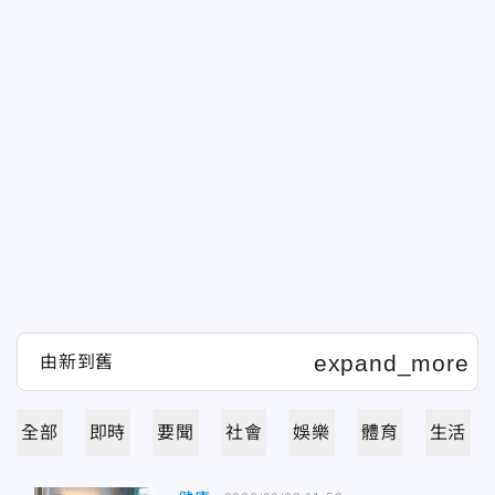
全部
即時
要聞
社會
娛樂
體育
生活