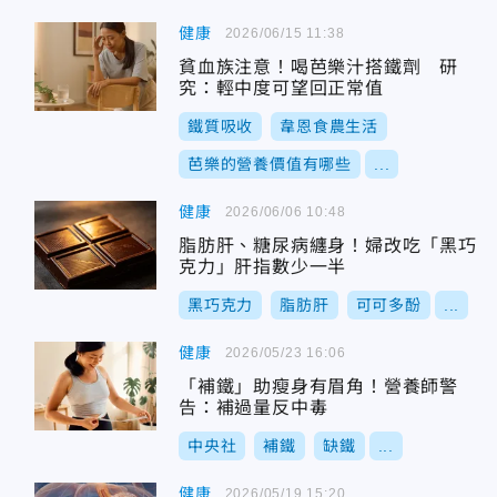
健康
2026/06/15 11:38
貧血族注意！喝芭樂汁搭鐵劑 研
究：輕中度可望回正常值
鐵質吸收
韋恩食農生活
芭樂的營養價值有哪些
...
健康
2026/06/06 10:48
脂肪肝、糖尿病纏身！婦改吃「黑巧
克力」肝指數少一半
黑巧克力
脂肪肝
可可多酚
...
健康
2026/05/23 16:06
「補鐵」助瘦身有眉角！營養師警
告：補過量反中毒
中央社
補鐵
缺鐵
...
健康
2026/05/19 15:20