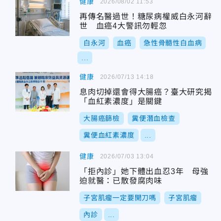
健康
2026/08/02 11:53
再傳名醫過世！糖尿病權威白永河辭
世 血癌4大警訊勿輕忽
白永河
血癌
急性骨髓性白血病
...
健康
2026/07/13 14:18
息肉切掉還會得大腸癌？臺大研究揭
「血紅素濃度」是關鍵
大腸癌篩檢
糞便潛血檢查
糞便血紅素濃度
...
健康
2026/07/03 13:04
「拒內診」她下體出血忍3年 母強
迫就醫：已散發腐肉味
子宮肌瘤一定要開刀嗎
子宮肌瘤
內診
...