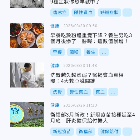
9種症狀你恐早就中了
嗜冰症
隱性貧血
缺鐵症狀
...
健康
2026/03/30 09:50
早餐吃澱粉體重竟下降？養生男吃3
個月後慘了 醫曝：這數值暴增！
早餐
澱粉
養生
...
健康
2026/03/23 11:48
洗腎越久越虛弱？醫揭貧血真相
曝：4大救心臟關鍵
洗腎
腎性貧血
貧血
...
健康
2026/02/26 11:13
衛福部3月新政！新冠疫苗接種延至4
月底 肝炎健保給付擴大
新冠疫苗
衛福部
健保給付
...