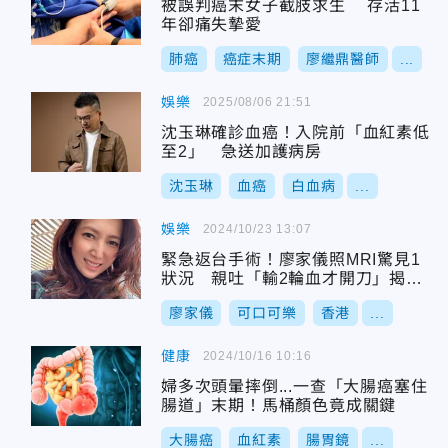
被誤判癌末女子截肢求生 存活11
年卻痛失摯愛
肺癌
癌症末期
廖繼鼎醫師
...
娛樂
2025/08/06 21:51
沈玉琳確診血癌！入院前「血紅素低
至2」 急送加護病房
沈玉琳
血癌
白血病
...
娛樂
2024/10/23 13:07
緊急返台手術！廖家儀照MRI驚見1
狀況 親吐「輸2輪血才開刀」揭病
況
廖家儀
可口可樂
香港
...
健康
2024/10/16 10:16
婦多次頭暈摔倒...一查「大腸癌塞住
腸道」末期！馬桶顏色竟成關鍵
大腸癌
血紅素
腸胃鏡
...