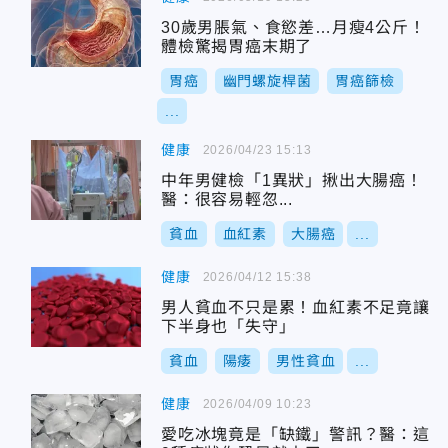
30歲男脹氣、食慾差…月瘦4公斤！
體檢驚揭胃癌末期了
胃癌
幽門螺旋桿菌
胃癌篩檢
...
健康
2026/04/23 15:13
中年男健檢「1異狀」揪出大腸癌！
醫：很容易輕忽...
貧血
血紅素
大腸癌
...
健康
2026/04/12 15:38
男人貧血不只是累！血紅素不足竟讓
下半身也「失守」
貧血
陽痿
男性貧血
...
健康
2026/04/09 10:23
愛吃冰塊竟是「缺鐵」警訊？醫：這