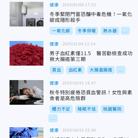
健康
2026/01/06 17:22
冬季緊閉門窗恐釀中毒危機！一氧化
碳成隱形殺手
一氧化碳
冬季保暖
熱水器
...
健康
2025/11/28 12:14
男子血紅素僅11.5 醫苦勸檢查成功
揪大腸癌第三期
貧血
血紅素
大腸直腸癌
...
健康
2025/10/31 15:47
秋冬特別疲倦恐貧血警訊！女性與素
食者是高危險群
體力不足
睡眠不佳
桃園醫院
...
健康
2025/10/15 15:36