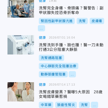
健康
1天前
洗腎完全身癢、骨頭痛？醫警告：副
甲狀腺失控恐骨折奪命
腎因性副甲狀腺亢進
洗腎
皮膚癢
...
健康
2026/07/31 16:04
洗腎洗到手腫、臉也腫！醫一刀未動
打通3公分阻塞大靜脈
洗腎通路阻塞
中心靜脈完全阻塞治療
動靜脈瘻管阻塞
...
健康
2026/07/14 17:13
洗腎皮膚變黑？醫曝5大原因 28歲
女喝錯草藥惹禍
中草藥
狼瘡性腎炎
洗腎
...