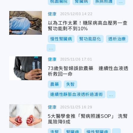
桃園醫院
腎臟病
疾病照護
...
健康
2025/12/03 14:22
以為工作太累！糖尿病高血壓男一查
腎功能剩不到10%
慢性腎臟病
腎功能惡化
透析治療
...
健康
2025/11/26 17:01
73歲失智婦誤飲農藥 連續性血液透
析救回一命
農藥
失智
連續性靜脈血液透析過濾術
...
健康
2025/11/25 16:29
5大醫學會推「腎病照護SOP」 洗腎
風險降9成
洗腎
腎臟病
慢性腎臟病
...