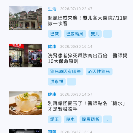
生活
2026/07/10 22:47
颱風巴威來襲！雙北各大醫院7/11開
診一次看
巴威
巴威颱風
雙北
...
健康
2026/06/30 16:14
洗腎患者猝死風險高出百倍 醫師揭
10大保命原則
猝死原因有哪些
心因性猝死
洪永祥
...
健康
2026/06/30 14:57
別再錯怪愛玉了！醫師點名「糖水」
才是腎臟殺手
愛玉
糖水
腹膜透析
...
國際
2026/06/27 13:14