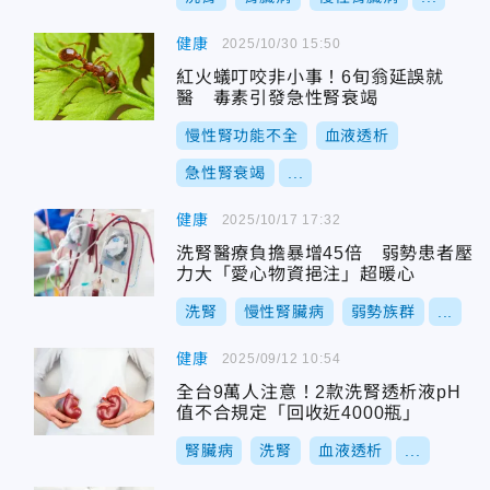
健康
2025/10/30 15:50
紅火蟻叮咬非小事！6旬翁延誤就
醫 毒素引發急性腎衰竭
慢性腎功能不全
血液透析
急性腎衰竭
...
健康
2025/10/17 17:32
洗腎醫療負擔暴增45倍 弱勢患者壓
力大「愛心物資挹注」超暖心
洗腎
慢性腎臟病
弱勢族群
...
健康
2025/09/12 10:54
全台9萬人注意！2款洗腎透析液pH
值不合規定「回收近4000瓶」
腎臟病
洗腎
血液透析
...