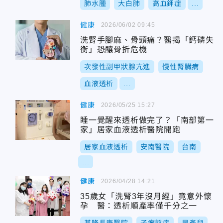
肺水腫
大白肺
高血鉀症
...
健康
2026/06/02 09:45
洗腎手腳麻、骨頭痛？醫揭「鈣磷失
衡」恐釀骨折危機
次發性副甲狀腺亢進
慢性腎臟病
血液透析
...
健康
2026/05/25 15:27
睡一覺醒來透析做完了？「南部第一
家」居家血液透析醫院開跑
居家血液透析
安南醫院
台南
...
健康
2026/04/28 14:21
35歲女「洗腎3年沒月經」竟意外懷
孕 醫：透析順產率僅千分之一