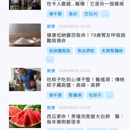
性令人震撼...醫曝：它是另一個層級
端午節
急診
巴拉刈
...
健康
2026/06/15 10:09
健康低鈉鹽恐致命！79歲腎友呼吸困
難險喪命
低鈉鹽風險
高血鉀症
末期腎臟病
...
健康
2026/06/10 14:16
吃粽子吃到心律不整！醫搖頭：傳統
粽子藏高鹽、高磷、高鉀
端午節
腎臟病
吃粽子
...
健康
2026/06/03 15:59
西瓜索命！男嗑完竟變大白肺 醫：
每年案例都很多