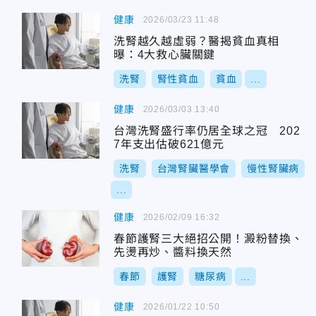
健康
2026/03/23 11:48
洗腎越久越虛弱？醫揭貧血真相
曝：4大救心臟關鍵
洗腎
腎性貧血
貧血
...
健康
2026/03/03 13:40
台灣洗腎盛行率仍居全球之冠 202
7年支出估破621億元
洗腎
台灣腎臟醫學會
慢性腎臟病
...
健康
2026/02/09 16:32
春節護腎三大絕招公開！澱粉替換、
先燙再炒、醬料換天然
春節
護腎
糖尿病
...
健康
2026/01/22 10:50