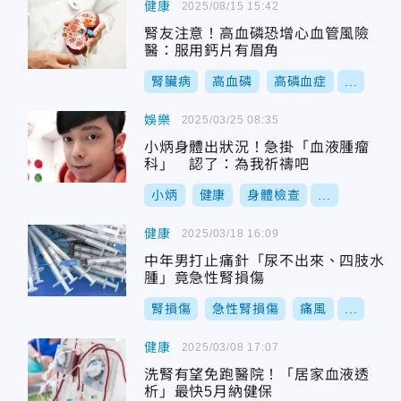
健康
2025/08/15 15:42
腎友注意！高血磷恐增心血管風險
醫：服用鈣片有眉角
腎臟病
高血磷
高磷血症
...
娛樂
2025/03/25 08:35
小炳身體出狀況！急掛「血液腫瘤
科」 認了：為我祈禱吧
小炳
健康
身體檢查
...
健康
2025/03/18 16:09
中年男打止痛針「尿不出來、四肢水
腫」竟急性腎損傷
腎損傷
急性腎損傷
痛風
...
健康
2025/03/08 17:07
洗腎有望免跑醫院！「居家血液透
析」最快5月納健保