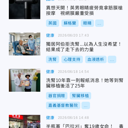
異想天開！英男眼睛疲勞竟拿筋膜槍
按摩 視網膜嚴重受損
英國
蘇格蘭
眼睛
...
健康
2026/06/20 17:43
獨居阿伯拒洗腎...以為人生沒希望！
結果成了走下去的力量
洗腎
心理支持
血液透析
...
健康
2026/06/18 14:54
洗腎10年靠一則報紙消息！她等到腎
臟移植後活了25年
器官捐贈
腎臟移植
嘉義基督教醫院
...
健康
2026/06/16 14:48
半瓶蓋「巴拉刈」奪19歲女命！ 毒