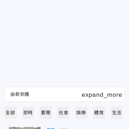
全部
即時
要聞
社會
娛樂
體育
生活