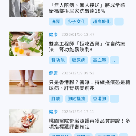
「無人陪病、無人接送」將成常態
衛福部拚居家洗腎達18%
洗腎
少子女化
超高齡化
...
健康
2026/01/10 13:47
雙高工程師「拒吃西藥」信自然療
法 腎功能暴跌剩8
腎功能
糖尿病
高血壓
...
健康
2025/12/19 09:52
只是香港腳？醫曝：持續搔癢恐是糖
尿病、肝腎病變前兆
腳癢
腳底搔癢
香港腳
...
健康
2025/12/16 17:11
桃園醫院腎臟照護再獲品質認證！多
項指標獲評審肯定