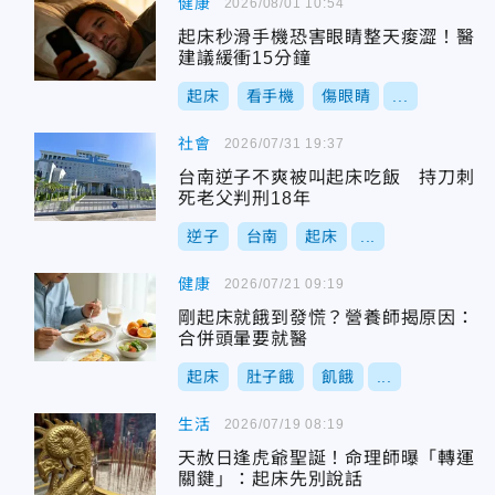
健康
2026/08/01 10:54
起床秒滑手機恐害眼睛整天痠澀！醫
建議緩衝15分鐘
起床
看手機
傷眼睛
...
社會
2026/07/31 19:37
台南逆子不爽被叫起床吃飯 持刀刺
死老父判刑18年
逆子
台南
起床
...
健康
2026/07/21 09:19
剛起床就餓到發慌？營養師揭原因：
合併頭暈要就醫
起床
肚子餓
飢餓
...
生活
2026/07/19 08:19
天赦日逢虎爺聖誕！命理師曝「轉運
關鍵」：起床先別說話