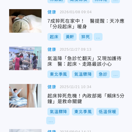
健康
2026/01/08 09:04
7成猝死在家中！ 醫提醒：天冷應
「分段起床」暖身
起床
黃軒
猝死
...
健康
2025/11/27 09:13
氣溫降「急診忙翻天」又現加護待
床 醫：起床、走路最該小心
東北季風
氣溫驟降
急診
...
健康
2025/11/21 10:34
起床猝死危機！內政部揭「賴床5分
鐘」是救命關鍵
氣溫驟降
東北季風
低溫保暖
...
2025/09/04 14:11