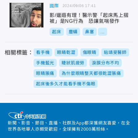
國際
2024/09/06 17:41
影/邋遢有理！醫示警「起床馬上摺
被」是NG行為 恐讓氣喘發作
起床
塵蟎
鼻塞
...
相關標籤：
看手機
眼睛乾澀
傷眼睛
粘靖旻醫師
手機藍光
睫狀肌疲勞
淚膜分布不均
眼睛脹痛
為什麼眼睛整天都很乾澀脹痛
起床後多久才能看手機不傷眼
新聞、影音、節目、直播、社群及App都深獲網友喜愛，在全
世界各地華人亦頗受歡迎，全球擁有2000萬粉絲。