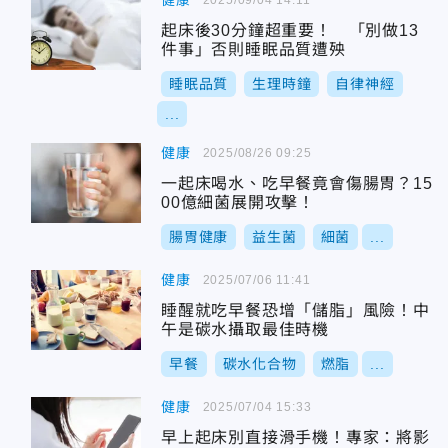
健康
起床後30分鐘超重要！ 「別做13
件事」否則睡眠品質遭殃
睡眠品質
生理時鐘
自律神經
...
健康
2025/08/26 09:25
一起床喝水、吃早餐竟會傷腸胃？15
00億細菌展開攻擊！
腸胃健康
益生菌
細菌
...
健康
2025/07/06 11:41
睡醒就吃早餐恐增「儲脂」風險！中
午是碳水攝取最佳時機
早餐
碳水化合物
燃脂
...
健康
2025/07/04 15:33
早上起床別直接滑手機！專家：將影