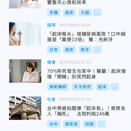
響整天心情和效率
手機
起床
大腦
...
國際
2025/02/02 10:05
「起床喝水」增糖尿病風險？口中細
菌是「糞便10倍」 醫：先刷牙
日本
起床
刷牙
...
健康
2025/01/12 15:55
70%猝死發生在家中！醫籲：起床慢
慢「開機」別突然起身
黃軒醫師
天冷猝死
起床
...
社會
2024/12/25 22:46
台中男被拍醒爆「起床氣」！竟將友
人「踹死」 法院判賠246萬
台中
起床氣
拍臉
...