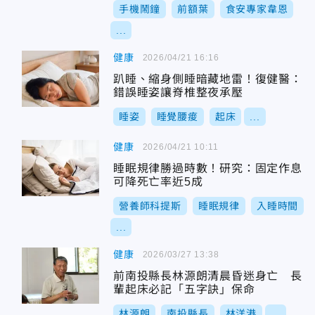
手機鬧鐘
前額葉
食安專家韋恩
...
健康
2026/04/21 16:16
趴睡、縮身側睡暗藏地雷！復健醫：
錯誤睡姿讓脊椎整夜承壓
睡姿
睡覺腰痠
起床
...
健康
2026/04/21 10:11
睡眠規律勝過時數！研究：固定作息
可降死亡率近5成
營養師科提斯
睡眠規律
入睡時間
...
健康
2026/03/27 13:38
前南投縣長林源朗清晨昏迷身亡 長
輩起床必記「五字訣」保命
林源朗
南投縣長
林洋港
...