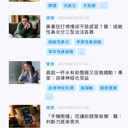
開運
天赦日
天貺節
...
健康
2026/06/26 16:19
鼻塞狂打噴嚏卻不是感冒？醫：過敏
性鼻炎分三型治法各異
過敏性鼻炎
季節性鼻過敏
常年性鼻過敏
...
健康
2026/06/15 17:02
晨起一杯水有助整腸又促進蠕動！專
家：自律神經也受益
自律神經失調
腦腸軸
腸道健康
...
健康
2026/06/05 13:26
「手機鬧鐘」恐讓前額葉偷懶 醫：
判斷力逐漸喪失