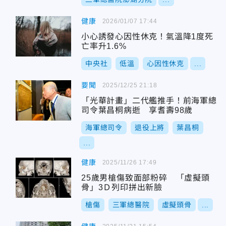
健康
2026/01/07 17:44
小心誘發心因性休克！氣溫降1度死
亡率升1.6%
中央社
低溫
心因性休克
...
要聞
2025/12/25 21:18
「光華計畫」二代艦推手！前海軍總
司令葉昌桐病逝 享耆壽98歲
海軍總司令
退役上將
葉昌桐
...
健康
2025/11/26 17:49
25歲男槍傷致面部粉碎 「虛擬頭
骨」3Ｄ列印拼出新臉
槍傷
三軍總醫院
虛擬頭骨
...