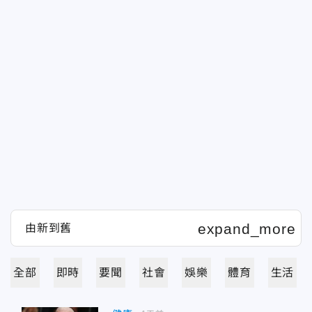
全部
即時
要聞
社會
娛樂
體育
生活