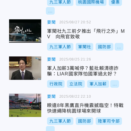
九三軍人節
桃園國際機場
優惠
...
要聞
2025/08/27 20:52
軍聞社九三前夕推出「飛行之外」M
V 向飛官致敬
九三軍人節
軍聞社
國防部
...
要聞
2025/08/25 21:26
軍人加薪3萬喊停？藍批賴清德詐
騙：LIAR國家隊怕國軍過太好？
行政院
立法院
軍人加薪
...
要聞
2025/08/22 22:10
睽違8年黑鷹直升機震撼臨空！特戰
快速繩降桃園球場來開球
九三軍人節
國防部
陸軍司令部
...