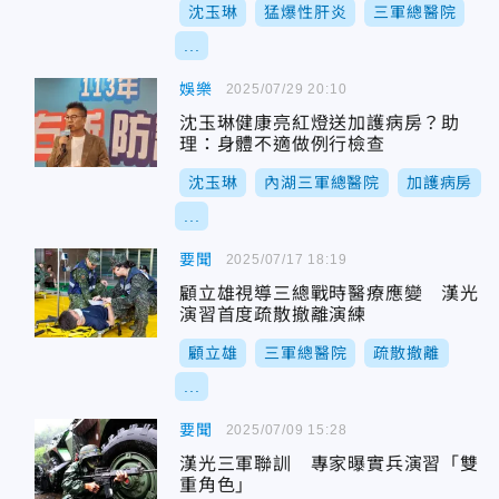
沈玉琳
猛爆性肝炎
三軍總醫院
...
娛樂
2025/07/29 20:10
沈玉琳健康亮紅燈送加護病房？助
理：身體不適做例行檢查
沈玉琳
內湖三軍總醫院
加護病房
...
要聞
2025/07/17 18:19
顧立雄視導三總戰時醫療應變 漢光
演習首度疏散撤離演練
顧立雄
三軍總醫院
疏散撤離
...
要聞
2025/07/09 15:28
漢光三軍聯訓 專家曝實兵演習「雙
重角色」