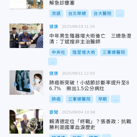
解急診壅塞
流感
台北榮總
台大醫院
...
健康
2025/09/19 11:26
中年男生殖器增大術後亡 三總急澄
清：丁斌煌非主治醫師
中央社
陰莖增大術
三軍總醫院
...
健康
2025/09/11 12:03
肺癌新突破！小結節診斷率提升至8
6.7% 揪出1.5公分病灶
肺癌
三軍總醫院
早期
...
要聞
2025/09/04 10:08
賴清德定位「終戰」？張善政：抗戰
勝利是國軍血淚歷史