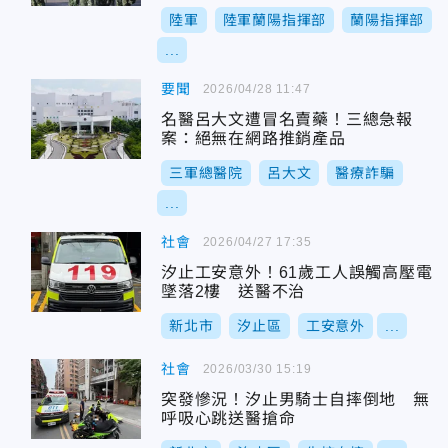
陸軍
陸軍蘭陽指揮部
蘭陽指揮部
...
要聞
2026/04/28 11:47
名醫呂大文遭冒名賣藥！三總急報
案：絕無在網路推銷產品
三軍總醫院
呂大文
醫療詐騙
...
社會
2026/04/27 17:35
汐止工安意外！61歲工人誤觸高壓電
墜落2樓 送醫不治
新北市
汐止區
工安意外
...
社會
2026/03/30 15:19
突發慘況！汐止男騎士自摔倒地 無
呼吸心跳送醫搶命