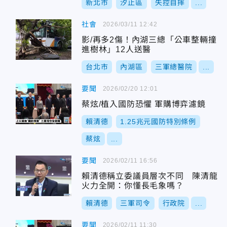
新北市
汐止區
失控自摔
...
社會
2026/03/11 12:42
影/再多2傷！內湖三總「公車整輛撞
進樹林」12人送醫
台北市
內湖區
三軍總醫院
...
要聞
2026/02/20 12:01
蔡炫/植入國防恐懼 軍購博弈濾鏡
賴清德
1.25兆元國防特別條例
蔡炫
...
要聞
2026/02/11 16:56
賴清德稱立委議員層次不同 陳清龍
火力全開：你懂長毛象嗎？
賴清德
三軍司令
行政院
...
要聞
2026/02/11 11:30