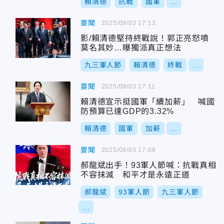
賴清德
抗戰
國軍
...
要聞
2025/09/03 17:13
影/賴清德堅持終戰說！郭正亮怒噴
莫名其妙…曝獨派真正想法
九三軍人節
賴清德
終戰
...
要聞
2025/09/03 17:11
賴清德宣示挺國軍「續加薪」 喊國
防預算已達GDP的3.32%
賴清德
國軍
加薪
...
要聞
2025/09/03 17:08
郝龍斌出手！93軍人節喊：抗戰真相
不容抹滅 和平才是永遠正道
郝龍斌
93軍人節
九三軍人節
...