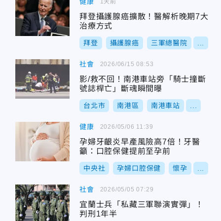
健康
1天前
拜登攝護腺癌擴散！醫解析晚期7大
治療方式
拜登
攝護腺癌
三軍總醫院
...
社會
2026/06/15 08:53
影/救不回！南港車站旁「騎士撞斷
號誌桿亡」斷魂瞬間曝
台北市
南港區
南港車站
...
健康
2026/05/06 11:39
孕婦牙齦炎早產風險高7倍！牙醫
籲：口腔保健提前至孕前
中央社
孕婦口腔保健
懷孕
...
社會
2026/05/05 07:29
宜蘭士兵「私藏三軍聯演實彈」！
判刑1年半