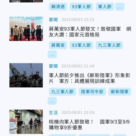
賴清德
93軍人節
軍人節
...
要聞
2025/09/03 10:24
蔣萬安93軍人節發文！致敬國軍 網
友大讚：國家元首格局
蔣萬安
93軍人節
九三軍人節
...
要聞
2025/09/02 21:46
軍人節前夕推出《嶄新陸軍》形象影
片 軍方：具體展現訓練成果
九三軍人節
陸軍司令部
嶄新陸軍
...
生活
2025/09/01 20:03
桃機向軍人節致敬！ 國軍9/3至9/9
購物享9折優惠