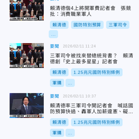
賴清德偕4上將開軍費記者會 張競
批：消費職業軍人
賴清德
國防特別預算
三軍司令
...
要聞
2026/02/11 11:24
三軍司令被找來替總統背書？ 賴清
德創「史上最多星星」記者會
賴清德
1.25兆元國防特別條例
軍購
...
要聞
2026/02/11 10:37
賴清德率三軍司令開記者會 喊話國
防預算快過、轟軍人加薪違憲、礙軍
中倫理、不利領導
賴清德
1.25兆元國防特別條例
軍購
...