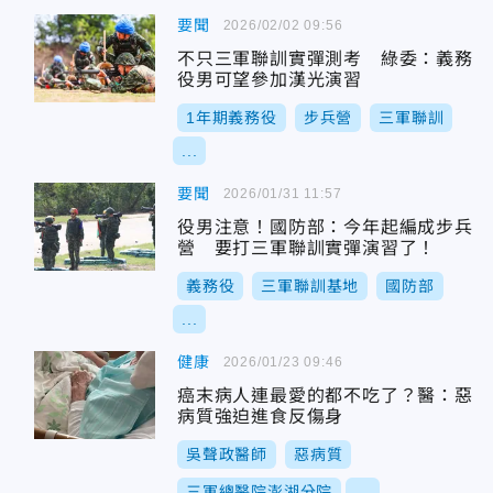
要聞
2026/02/02 09:56
不只三軍聯訓實彈測考 綠委：義務
役男可望參加漢光演習
1年期義務役
步兵營
三軍聯訓
...
要聞
2026/01/31 11:57
役男注意！國防部：今年起編成步兵
營 要打三軍聯訓實彈演習了！
義務役
三軍聯訓基地
國防部
...
健康
2026/01/23 09:46
癌末病人連最愛的都不吃了？醫：惡
病質強迫進食反傷身
吳聲政醫師
惡病質
三軍總醫院澎湖分院
...