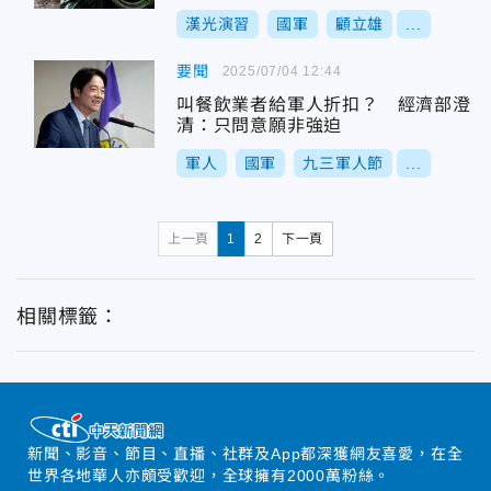
漢光演習
國軍
顧立雄
...
要聞
2025/07/04 12:44
叫餐飲業者給軍人折扣？ 經濟部澄
清：只問意願非強迫
軍人
國軍
九三軍人節
...
上一頁
1
2
下一頁
相關標籤：
新聞、影音、節目、直播、社群及App都深獲網友喜愛，在全
世界各地華人亦頗受歡迎，全球擁有2000萬粉絲。