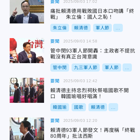
要聞
2025/09/03 17:02
痛批賴清德用戰敗國日本口吻講「終
戰」 朱立倫：國人之恥！
朱立倫
賴清德
軍人節
...
要聞
2025/09/03 14:58
管中閔93軍人節開轟：主政者不提抗
戰沒有真正台灣意識
管中閔
九三軍人節
軍人節
...
要聞
2025/09/03 12:42
賴清德主持忠烈祠秋祭唱國歌不開
口 韓國瑜唱好唱滿！
韓國瑜
國歌
賴清德
...
要聞
2025/09/03 12:20
賴清德93軍人節發文！再度稱「終戰
80周年」批法西斯