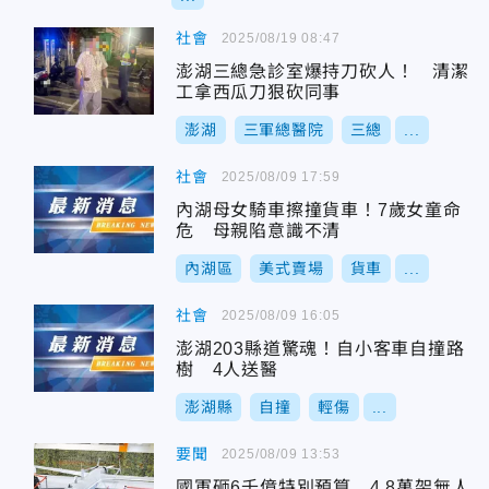
社會
2025/08/19 08:47
澎湖三總急診室爆持刀砍人！ 清潔
工拿西瓜刀狠砍同事
澎湖
三軍總醫院
三總
...
社會
2025/08/09 17:59
內湖母女騎車擦撞貨車！7歲女童命
危 母親陷意識不清
內湖區
美式賣場
貨車
...
社會
2025/08/09 16:05
澎湖203縣道驚魂！自小客車自撞路
樹 4人送醫
澎湖縣
自撞
輕傷
...
要聞
2025/08/09 13:53
國軍砸6千億特別預算 4.8萬架無人