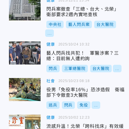
健康
2025/11/21 15:54
閃兵案徹查「三總、台大、北榮」
衛部要求2週內實地查核
中央社
藝人閃兵案
台大醫院
...
健康
2025/10/24 10:32
藝人閃兵找共犯！ 軍醫涉案？三
總：目前無人遭約詢
閃兵
三軍總醫院
台大醫院
...
社會
2025/10/23 08:18
役男「免役率16％」恐涉造假 衛福
部下令徹查3大醫院
逃兵
閃兵
免役
...
健康
2025/10/02 12:23
流感升溫！北榮「跨科找床」有效緩