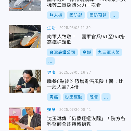
機等三軍採購火力一次看
無人機
國防部
國防預算
...
生活
2025/08/08 11:30
向軍人致敬！ 國軍官兵9/1至9/4搭
高鐵送熱飲
台灣高鐵公司
高鐵
九三軍人節
...
健康
2025/08/05 16:37
晚餐8點後吃恐增胃癌風險！醫：比
一般人高7.4倍
胃癌
缺乏運動
晚餐
...
娛樂
2025/07/30 08:41
沈玉琳傳「仍昏迷還沒醒」！院方各
科醫師會診持續搶救