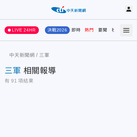
LIVE 24HR
決戰2026
即時
熱門
要聞
社會
娛樂
中天新聞網
三軍
三軍
相關報導
有
91
項結果