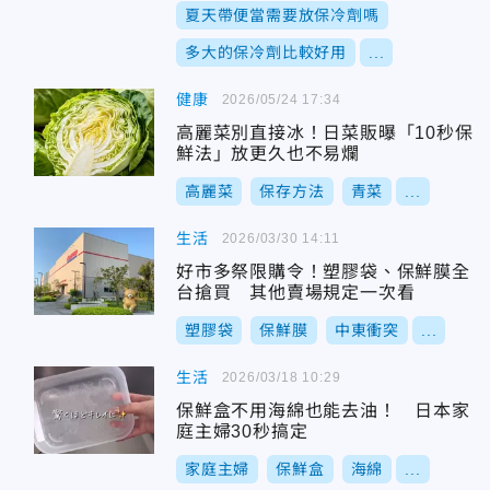
夏天帶便當需要放保冷劑嗎
多大的保冷劑比較好用
...
健康
2026/05/24 17:34
高麗菜別直接冰！日菜販曝「10秒保
鮮法」放更久也不易爛
高麗菜
保存方法
青菜
...
生活
2026/03/30 14:11
好市多祭限購令！塑膠袋、保鮮膜全
台搶買 其他賣場規定一次看
塑膠袋
保鮮膜
中東衝突
...
生活
2026/03/18 10:29
保鮮盒不用海綿也能去油！ 日本家
庭主婦30秒搞定
家庭主婦
保鮮盒
海綿
...