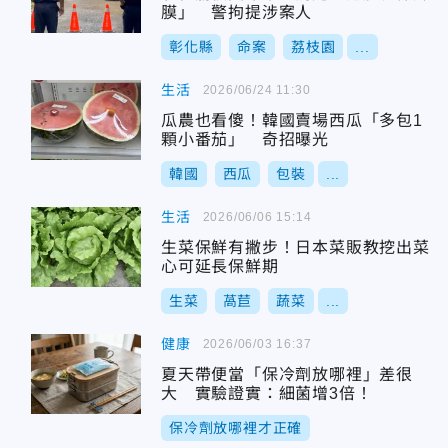
膜」 警拘提涉案人
彰化縣
命案
荔枝園
...
生活
2026/06/24 11:30
瓜農也看傻！韓國賣場西瓜「多包1
顆小番茄」 奇招曝光
韓國
西瓜
包裝
...
生活
2026/06/06 15:14
生菜保鮮有撇步！日本菜販教挖出菜
心可延長保鮮期
生菜
萵苣
蔬菜
...
健康
2026/06/03 16:37
夏天帶便當「保冷劑放哪裡」差很
大 實驗證實：細菌增3倍！
保冷劑放哪裡才正確