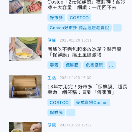
Costco「2元保鮮袋」被封神！耐冷
凍＋大容量 網讚：一用回不去
好市多
COSTCO
Costco好市多 商品經驗老實說
...
健康
2025/01/29 15:31
圍爐吃不完包起來放冰箱？醫示警
「保鮮膜」癌王風險激增
毒素
保鮮膜
危害健康
...
生活
2024/11/06 16:30
13年才用完！好市多「保鮮膜」超長
壽命 網笑稱：買到「傳家寶」
COSTCO
美式賣場Costco
保鮮膜
...
健康
2024/10/23 17:27