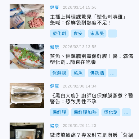
健康
2026/03/14 15:56
主播上料理課驚見「塑化劑毒雞」
急喊：保鮮袋耐熱度不足！
塑化劑
食安
宋燕旻
...
健康
2026/02/13 13:55
蒸魚、佛跳牆別蓋保鮮膜！醫：滿滿
塑化劑...簡直在吃毒
保鮮膜
蒸魚
佛跳牆
...
健康
2026/02/08 14:34
《黑白大廚》廚師包保鮮膜蒸煮？醫
警告：恐致男性不孕
保鮮膜
保鮮膜加熱
塑化劑
...
健康
2026/01/26 11:23
微波爐致癌？專家封它是廚房「背鍋