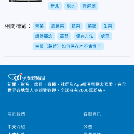
體」
新北
淡水
保鮮膜
相關標籤：
青菜
高麗菜
蔬菜
菜販
生菜
錯誤觀念
萵苣
保存方法
處理
生菜（萵苣）如何保存才不會爛？
新聞、影音、節目、直播、社群及App都深獲網友喜愛，在全
世界各地華人亦頗受歡迎，全球擁有2000萬粉絲。
關於我們
客服資訊
中天介紹
公告