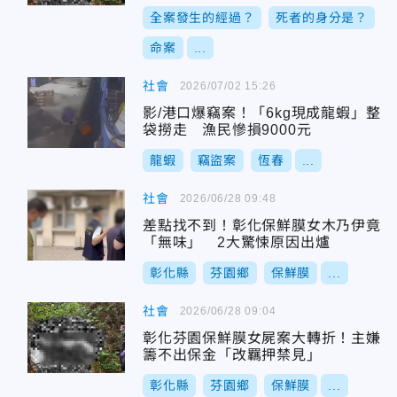
全案發生的經過？
死者的身分是？
命案
...
社會
2026/07/02 15:26
影/港口爆竊案！「6kg現成龍蝦」整
袋撈走 漁民慘損9000元
龍蝦
竊盜案
恆春
...
社會
2026/06/28 09:48
差點找不到！彰化保鮮膜女木乃伊竟
「無味」 2大驚悚原因出爐
彰化縣
芬園鄉
保鮮膜
...
社會
2026/06/28 09:04
彰化芬園保鮮膜女屍案大轉折！主嫌
籌不出保金「改羈押禁見」
彰化縣
芬園鄉
保鮮膜
...