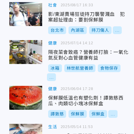
社會
2025/08/17 16:33
影/東湖賣場狂徒持刀襲警濺血 犯
案超扯理由：要割保鮮膜
台北市
內湖區
持刀傷人
...
健康
2025/07/14 14:12
隔夜菜會致癌？營養師打臉：一氧化
氮反對心血管健康有益
冰箱
林世航營養師
食物保存
...
健康
2025/06/04 17:28
保鮮膜低溫也有塑化劑！譚敦慈西
瓜、肉類切小塊冰保鮮盒
譚敦慈
保鮮膜
保鮮盒
...
生活
2025/05/14 11:53