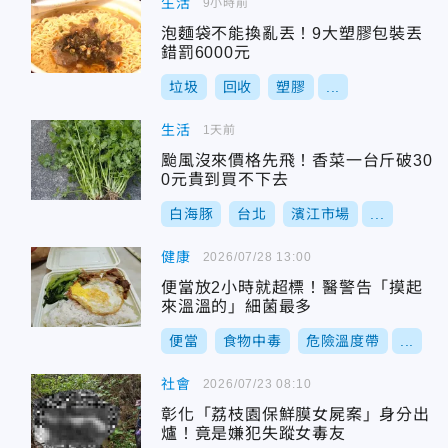
生活
9小時前
泡麵袋不能換亂丟！9大塑膠包裝丟
錯罰6000元
垃圾
回收
塑膠
...
生活
1天前
颱風沒來價格先飛！香菜一台斤破30
0元貴到買不下去
白海豚
台北
濱江市場
...
健康
2026/07/28 13:00
便當放2小時就超標！醫警告「摸起
來溫溫的」細菌最多
便當
食物中毒
危險溫度帶
...
社會
2026/07/23 08:10
彰化「荔枝園保鮮膜女屍案」身分出
爐！竟是嫌犯失蹤女毒友