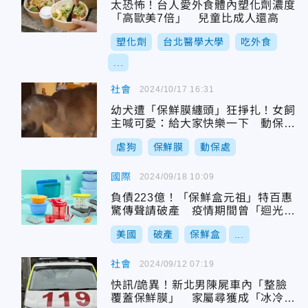
太恐怖！台人愛外食體內塑化劑濃度
「高歐美7倍」 兒童比成人還高
塑化劑
台北醫學大學
吃外食
...
社會
2024/10/17 16:31
幼犬遭「保鮮膜纏頭」狂掙扎！女飼
主喊可愛：給大家快樂一下 動保處
發聲了
虐狗
保鮮膜
動保處
國際
2024/09/18 10:09
負債223億！「保鮮盒元祖」特百惠
驚傳聲請破產 疫情期間曾「迴光返
照」
美國
破產
保鮮盒
...
社會
2024/09/12 07:19
快訊/詭異！新北男陳屍車內「整臉
覆蓋保鮮膜」 家屬尋獲成「冰冷屍