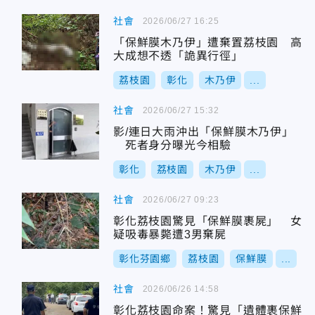
社會
2026/06/27 16:25
「保鮮膜木乃伊」遭棄置荔枝園 高
大成想不透「詭異行徑」
荔枝園
彰化
木乃伊
...
社會
2026/06/27 15:32
影/連日大雨沖出「保鮮膜木乃伊」
死者身分曝光今相驗
彰化
荔枝園
木乃伊
...
社會
2026/06/27 09:23
彰化荔枝園驚見「保鮮膜裹屍」 女
疑吸毒暴斃遭3男棄屍
彰化芬園鄉
荔枝園
保鮮膜
...
社會
2026/06/26 14:58
彰化荔枝園命案！驚見「遺體裹保鮮