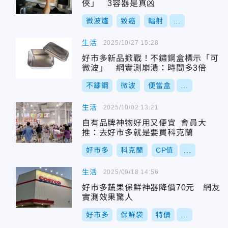
俠」 3容器是真凶
微波爐
致癌
輻射
...
生活
2025/10/27 15:28
好市多新品掀戰！不鏽鋼盒標示「可
微波」 網實測崩潰：時間多3倍
不鏽鋼
微波
便當盒
...
生活
2025/10/02 13:21
自有品牌神物好用又便宜 會員大
推：去好市多就是要買科克蘭
好市多
科克蘭
CP值
...
生活
2025/09/18 14:56
好市多蔬果保鮮神器降價70元 網友
實測效果驚人
好市多
保鮮袋
特價
...