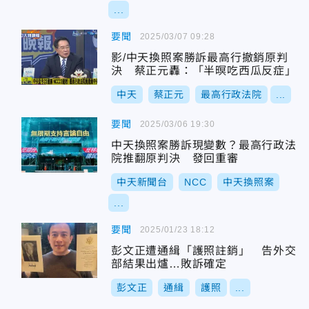
...
要聞
2025/03/07 09:28
影/中天換照案勝訴最高行撤銷原判
決 蔡正元轟：「半暝吃西瓜反症」
中天
蔡正元
最高行政法院
...
要聞
2025/03/06 19:30
中天換照案勝訴現變數？最高行政法
院推翻原判決 發回重審
中天新聞台
NCC
中天換照案
...
要聞
2025/01/23 18:12
彭文正遭通緝「護照註銷」 告外交
部結果出爐…敗訴確定
彭文正
通緝
護照
...