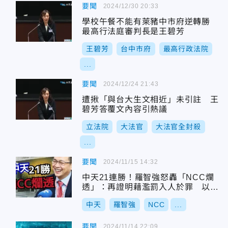
要聞
2024/12/30 20:33
學校午餐不能有萊豬中市府逆轉勝
最高行法庭審判長是王碧芳
王碧芳
台中市府
最高行政法院
...
要聞
2024/12/24 21:43
遭揪「與台大生文相近」未引註 王
碧芳答覆文內容引熱議
立法院
大法官
大法官全封殺
...
要聞
2024/11/15 14:32
中天21連勝！羅智強怒轟「NCC爛
透」：再證明藉濫罰入人於罪 以莫
須有罪名關台
中天
羅智強
NCC
...
要聞
2024/11/14 22:09