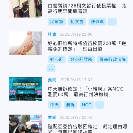
白營聲請726柯文哲行使投票權 北
高行明早開庭審理
民眾黨
柯文哲
陳佩琪
...
社會
2025/06/19 22:00
好心肝診所特權疫苗挨罰200萬「逆
轉免罰確定」 理由出爐
好心肝
好心肝診所
最高行政法院
...
要聞
2025/04/16 17:32
中天勝訴確定！「小韓粉」案NCC
濫罰60萬 最高行判決撤銷
中天
勝訴
NCC
...
要聞
2025/03/27 20:46
陸配亞亞抗告駁回確定！裁定理由曝
光：無難以回復損害