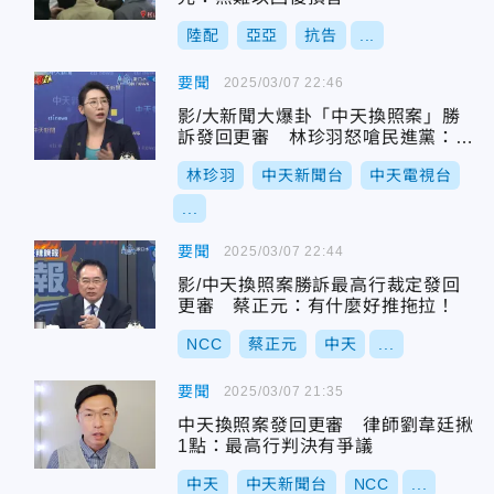
陸配
亞亞
抗告
...
要聞
2025/03/07 22:46
影/大新聞大爆卦「中天換照案」勝
訴發回更審 林珍羽怒嗆民進黨：民
主之恥
林珍羽
中天新聞台
中天電視台
...
要聞
2025/03/07 22:44
影/中天換照案勝訴最高行裁定發回
更審 蔡正元：有什麼好推拖拉！
NCC
蔡正元
中天
...
要聞
2025/03/07 21:35
中天換照案發回更審 律師劉韋廷揪
1點：最高行判決有爭議
中天
中天新聞台
NCC
...