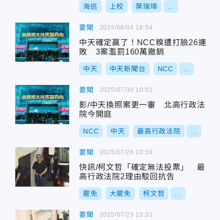
海巡
上校
葉瑞璋
...
要聞
2025/08/04 18:54
中天確定贏了！NCC糗遭打臉26連
敗 3案濫罰160萬撤銷
中天
中天新聞台
NCC
...
要聞
2025/07/30 10:01
影/中天換照案更一審 北高行政法
院今開庭
NCC
中天
最高行政法院
...
要聞
2025/07/26 10:59
快訊/柯文哲「確定無法投票」 最
高行政法院2理由駁回抗告
罷免
大罷免
柯文哲
...
要聞
2025/07/23 15:31