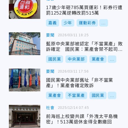
17歲少年砸785萬買運彩！彩券行遭
罰1252萬逆轉改罰515萬
嘉義
少年
運動彩券
...
要聞
2026/03/11 18:25
藍原中央黨部被認定「不當黨產」敗
訴確定 國民黨：黨產會禁不起司法
檢驗
國民黨
中央黨部
黨產會
...
要聞
2026/03/11 17:56
國民黨中央黨部舊址「非不當黨
產」！黨產會確定敗訴
黨產會
不當黨產
國民黨
...
社會
2025/12/14 07:45
前海巡上校變共諜「外洩太平島機
密」！513萬退休金得全數繳回