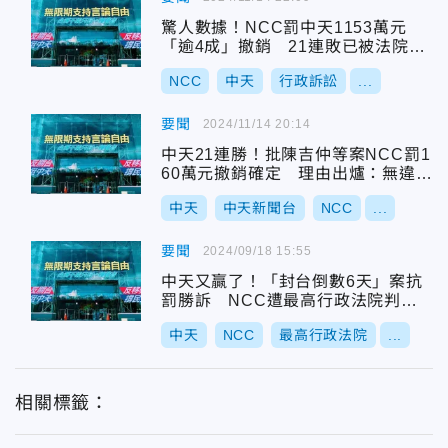
驚人數據！NCC罰中天1153萬元
「逾4成」撤銷 21連敗已被法院認
證480萬元濫罰
NCC
中天
行政訴訟
...
要聞
2024/11/14 20:14
中天21連勝！批陳吉仲等案NCC罰1
60萬元撤銷確定 理由出爐：無違反
事實查證原則
中天
中天新聞台
NCC
...
要聞
2024/09/18 15:55
中天又贏了！「封台倒數6天」案抗
罰勝訴 NCC遭最高行政法院判決1
8連敗
中天
NCC
最高行政法院
...
相關標籤：