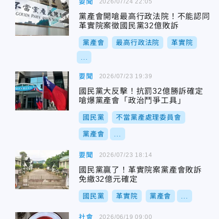
要聞
2026/07/24 22:05
黨產會開嗆最高行政法院！不能認同
革實院案徵國民黨32億敗訴
黨產會
最高行政法院
革實院
...
要聞
2026/07/23 19:39
國民黨大反擊！抗罰32億勝訴確定
嗆爆黨產會「政治鬥爭工具」
國民黨
不當黨產處理委員會
黨產會
...
要聞
2026/07/23 18:14
國民黨贏了！革實院案黨產會敗訴
免繳32億元確定
國民黨
革實院
黨產會
...
社會
2026/06/19 09:00