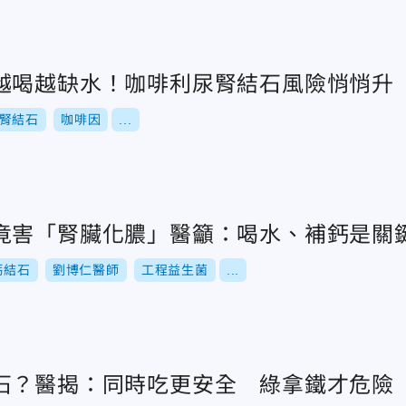
越喝越缺水！咖啡利尿腎結石風險悄悄升
腎結石
咖啡因
...
竟害「腎臟化膿」醫籲：喝水、補鈣是關
鈣結石
劉博仁醫師
工程益生菌
...
石？醫揭：同時吃更安全 綠拿鐵才危險