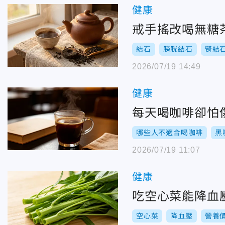
健康
戒手搖改喝無糖
結石
膀胱結石
腎結
2026/07/19 14:49
健康
每天喝咖啡卻怕
哪些人不適合喝咖啡
黑
2026/07/19 11:07
健康
吃空心菜能降血
空心菜
降血壓
營養