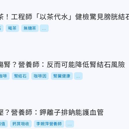
茶！工程師「以茶代水」健檢驚見膀胱結
石
喝茶
無糖茶
...
傷腎？營養師：反而可能降低腎結石風險
咖啡
腎結石
咖啡因
腎臟健康
...
壓？營養師：鉀離子排鈉能護血管
價值
鈣質吸收
李婉萍營養師
...