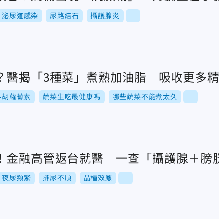
泌尿道感染
尿路結石
攝護腺炎
...
？醫揭「3種菜」煮熟加油脂 吸收更多
β-胡蘿蔔素
蔬菜生吃最健康嗎
哪些蔬菜不能煮太久
...
！金融高管返台就醫 一查「攝護腺＋膀
夜尿頻繁
排尿不順
晶種效應
...