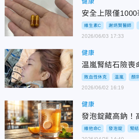
健康
安全上限僅100
維生素C
謝炳賢醫師
2026/06/03 17:33
健康
温嵐腎結石險喪
敗血性休克
温嵐
顏
2026/06/02 16:19
健康
發泡錠藏高鈉！
維他命C
發泡錠
腎