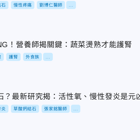
結石
慢性疼痛
劉博仁醫師
...
NG！營養師揭關鍵：蔬菜燙熟才能護腎
酸
護腎
外食族
...
石？最新研究揭：活性氧、慢性發炎是元
發炎
草酸鈣結石
張家銘醫師
...