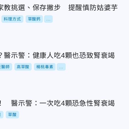
家教挑選、保存撇步 提醒慎防姑婆芋
料理方式
草酸鈣
...
？醫示警：健康人吃4顆也恐致腎衰竭
任醫師
高草酸
楊桃毒素
...
！ 醫示警：一次吃4顆恐急性腎衰竭
果
草酸