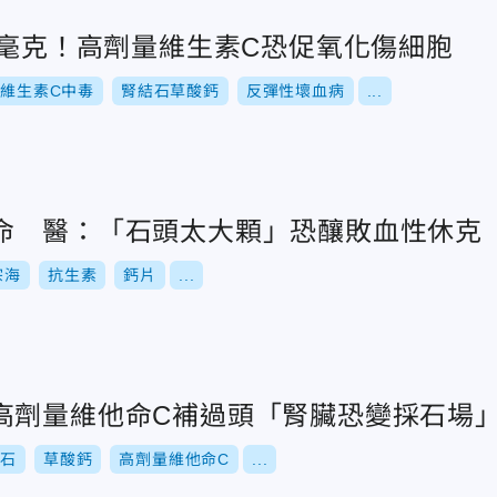
0毫克！高劑量維生素C恐促氧化傷細胞
維生素C中毒
腎結石草酸鈣
反彈性壞血病
...
命 醫：「石頭太大顆」恐釀敗血性休克
宗海
抗生素
鈣片
...
高劑量維他命C補過頭「腎臟恐變採石場
結石
草酸鈣
高劑量維他命C
...