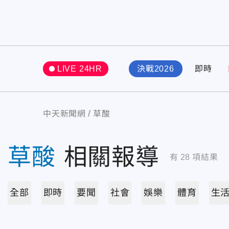
LIVE 24HR
決戰2026
即時
中天新聞網
草酸
草酸
相關報導
有
28
項結果
全部
即時
要聞
社會
娛樂
體育
生