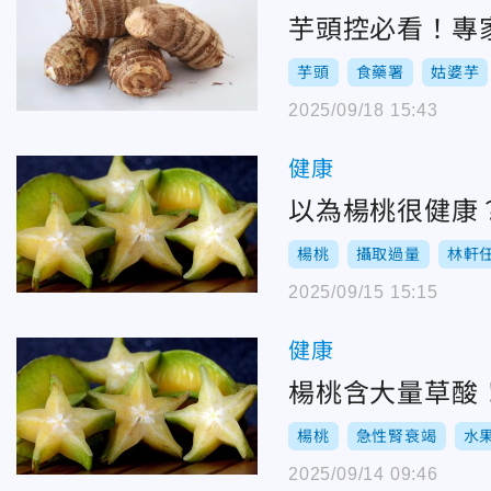
芋頭控必看！專
芋頭
食藥署
姑婆芋
2025/09/18 15:43
健康
以為楊桃很健康
楊桃
攝取過量
林軒
2025/09/15 15:15
健康
楊桃含大量草酸
楊桃
急性腎衰竭
水
2025/09/14 09:46