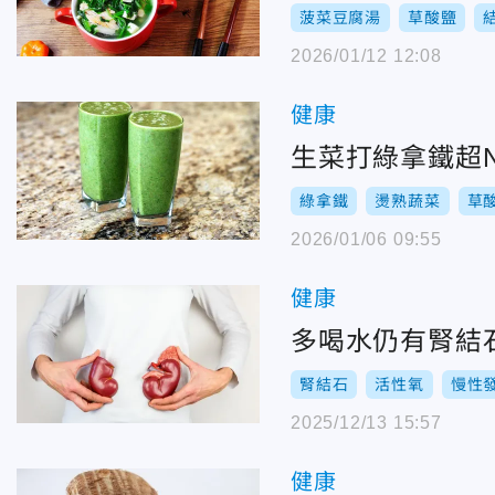
菠菜豆腐湯
草酸鹽
2026/01/12 12:08
健康
生菜打綠拿鐵超
綠拿鐵
燙熟蔬菜
草
2026/01/06 09:55
健康
多喝水仍有腎結
腎結石
活性氧
慢性
2025/12/13 15:57
健康