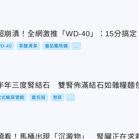
崩潰！全網激推「WD-40」：15分搞定
D-40
草酸清潔
番茄醬除鏽
...
半年三度腎結石 雙腎佈滿結石如雜糧麵
軟式輸尿管鏡
雷氏斑
憋尿
...
頭看！馬桶出現「沉澱物」 腎臟正在求