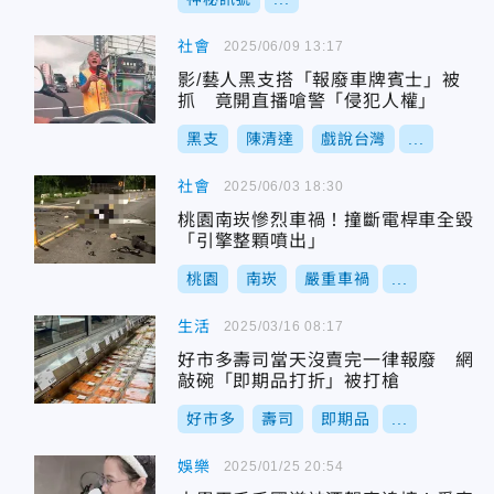
社會
2025/06/09 13:17
影/藝人黑支搭「報廢車牌賓士」被
抓 竟開直播嗆警「侵犯人權」
黑支
陳清達
戲說台灣
...
社會
2025/06/03 18:30
桃園南崁慘烈車禍！撞斷電桿車全毀
「引擎整顆噴出」
桃園
南崁
嚴重車禍
...
生活
2025/03/16 08:17
好市多壽司當天沒賣完一律報廢 網
敲碗「即期品打折」被打槍
好市多
壽司
即期品
...
娛樂
2025/01/25 20:54