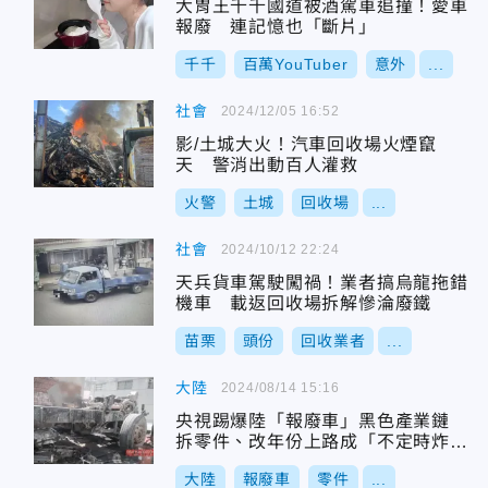
大胃王千千國道被酒駕車追撞！愛車
報廢 連記憶也「斷片」
千千
百萬YouTuber
意外
...
社會
2024/12/05 16:52
影/土城大火！汽車回收場火煙竄
天 警消出動百人灌救
火警
土城
回收場
...
社會
2024/10/12 22:24
天兵貨車駕駛闖禍！業者搞烏龍拖錯
機車 載返回收場拆解慘淪廢鐵
苗栗
頭份
回收業者
...
大陸
2024/08/14 15:16
央視踢爆陸「報廢車」黑色產業鏈
拆零件、改年份上路成「不定時炸
彈」
大陸
報廢車
零件
...