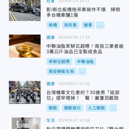
社會
2026/07/18 19:12
影/新北板橋拖吊車操作不慎 掃倒
多台機車釀1傷
板橋
拖吊車
機車
...
健康
2026/07/05 17:12
中聯油脂苯駢芘超標！南投三業者逾
3萬公斤油品已全製成食品
苯駢芘超標
中聯油脂
南投縣衛生局
...
健康
2026/05/27 09:50
台灣機車文化害的？30歲男「這部
位」提早壞掉！ 醫：嚴重恐截肢
關節
關節退化
人工關節
...
生活
2026/04/27 10:38