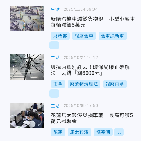
生活
2025/11/14 09:04
新購汽機車減徵貨物稅 小型小客車
每輛減徵5萬元
財政部
報廢舊車
舊車換新車
...
生活
2025/10/24 16:12
壞掉雨傘別亂丟！環保局曝正確解
法 丟錯「罰6000元」
雨傘
廢棄物清理法
報廢雨傘
...
生活
2025/10/09 17:50
花蓮馬太鞍溪災損車輛 最高可獲5
萬元慰助金
花蓮
馬太鞍溪
堰塞湖
...