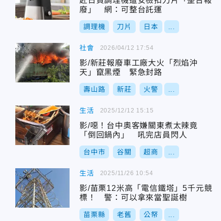
赴日買調理機遭安檢扣刀片「整台報
廢」 網：可整台託運
調理機
刀片
日本
...
社會
2026/04/12 17:54
影/新莊報廢車工廠大火「烈焰沖
天」竄黑煙 緊急封路
壽山路
新莊
火警
...
生活
2025/12/12 15:15
影/噁！台中奧客嫌關東煮太辣竟
「倒回鍋內」 吼完店員閃人
台中市
谷關
超商
...
生活
2025/11/26 10:54
影/苗栗12米高「電信鐵塔」5千元競
標！ 警：可以拿來當聖誕樹
苗栗縣
老舊
公帑
...