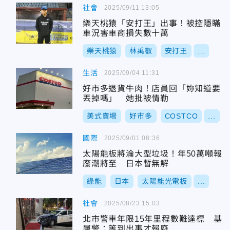
社會
2025/09/11 13:05
樂天桃猿「安打王」出事！被控隱瞞
車況害車商損失數十萬
樂天桃猿
林禹叡
安打王
...
生活
2025/09/04 11:31
好市多退貨牛肉！店員回「妳知道要
丟掉嗎」 她批被情勒
美式賣場
好市多
COSTCO
...
國際
2025/09/01 08:36
太陽能板將淪大型垃圾！年50萬噸報
廢潮將至 日本暫無解
綠能
日本
太陽能光電板
...
社會
2025/08/23 15:03
北市警車年限15年里程數難達標 基
層警：等到出事才報廢