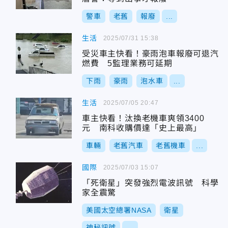
警車
老舊
報廢
...
生活
2025/07/31 15:38
受災車主快看！豪雨泡車報廢可退汽
燃費 5監理業務可延期
下雨
豪雨
泡水車
...
生活
2025/07/05 20:47
車主快看！汰換老機車爽領3400
元 南科收購價達「史上最高」
車輛
老舊汽車
老舊機車
...
國際
2025/07/03 15:07
「死衛星」突發強烈電波訊號 科學
家全震驚
美國太空總署NASA
衛星
神秘訊號
...