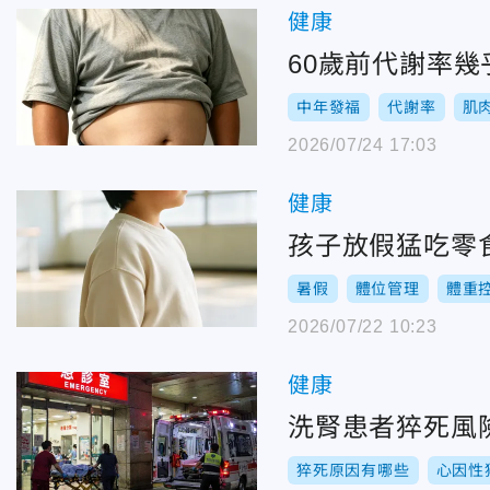
健康
60歲前代謝率
中年發福
代謝率
肌
2026/07/24 17:03
健康
孩子放假猛吃零
暑假
體位管理
體重
2026/07/22 10:23
健康
洗腎患者猝死風
猝死原因有哪些
心因性