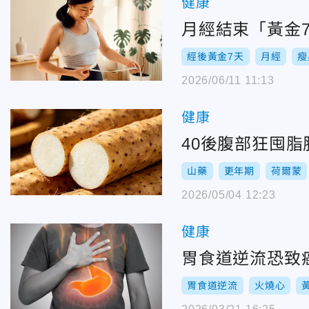
健康
月經結束「黃金
經後黃金7天
月經
瘦
2026/06/11 11:13
健康
40後腹部狂囤
山藥
更年期
荷爾蒙
2026/05/04 12:23
健康
胃食道逆流恐致
胃食道逆流
火燒心