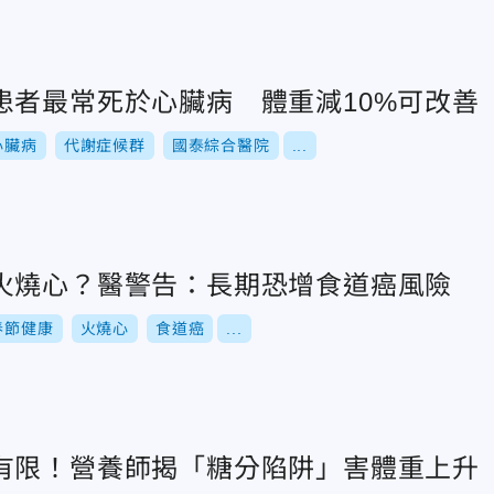
患者最常死於心臟病 體重減10%可改善
心臟病
代謝症候群
國泰綜合醫院
...
火燒心？醫警告：長期恐增食道癌風險
春節健康
火燒心
食道癌
...
有限！營養師揭「糖分陷阱」害體重上升