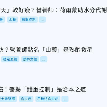
7天」較好瘦？營養師：荷爾蒙助水分代
身
水腫
體重控制
...
脂肪？營養師點名「山藥」是熟齡救星
穩定血糖
熟齡女性
...
癌！醫揭「體重控制」是治本之道
黃士維醫師
食道癌
巴瑞特食道症
...