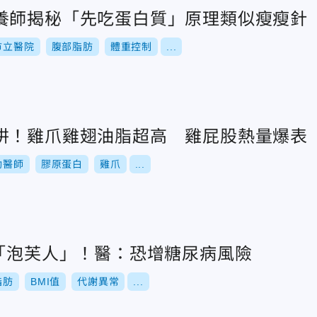
養師揭秘「先吃蛋白質」原理類似瘦瘦針
市立醫院
腹部脂肪
體重控制
...
阱！雞爪雞翅油脂超高 雞屁股熱量爆表
劭醫師
膠原蛋白
雞爪
...
是「泡芙人」！醫：恐增糖尿病風險
脂肪
BMI值
代謝異常
...