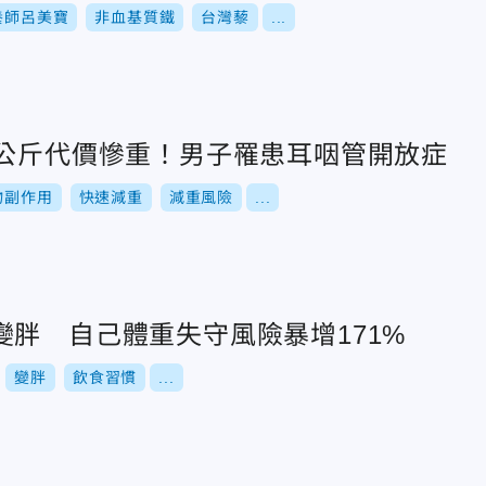
養師呂美寶
非血基質鐵
台灣藜
...
0公斤代價慘重！男子罹患耳咽管開放症
物副作用
快速減重
減重風險
...
變胖 自己體重失守風險暴增171%
變胖
飲食習慣
...