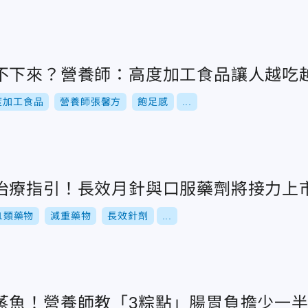
不下來？營養師：高度加工食品讓人越吃
度加工食品
營養師張馨方
飽足感
...
治療指引！長效月針與口服藥劑將接力上
-1類藥物
減重藥物
長效針劑
...
蒸魚！營養師教「3粽點」腸胃負擔少一