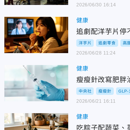
2026/06/30 16:14
健康
追劇配洋芋片停
洋芋片
追劇零食
高
2026/06/28 11:24
健康
瘦瘦針改寫肥胖
中央社
瘦瘦針
GLP
2026/06/21 16:11
健康
吃粽子配蔬菜、