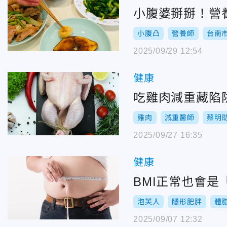
小腹婆掰掰！營
小腹凸
營養師
台南
2025/09/29 12:54
健康
吃雞肉減重藏陷
雞肉
減重醫師
蔡明
2025/09/27 16:35
健康
BMI正常也會
泡芙人
隱形肥胖
體
2025/09/07 12:32