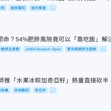
控制
國泰醫院
我的餐盤
...
認命？54%肥胖風險竟可以「靠吃飯」解
營養師呂美寶
JAMA Network Open
更年期變胖怎麼辦
...
養師推「水果冰粽加奇亞籽」熱量直接砍半
糖高纖
安南醫院
奇亞籽
...