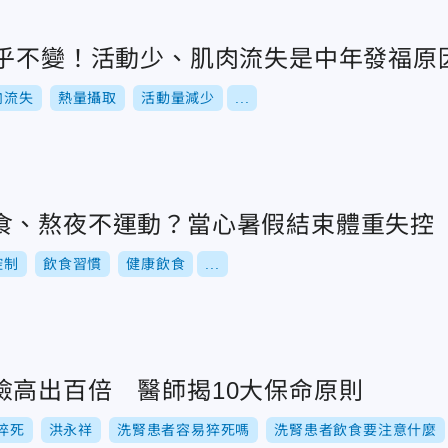
幾乎不變！活動少、肌肉流失是中年發福原
肉流失
熱量攝取
活動量減少
...
食、熬夜不運動？當心暑假結束體重失控
控制
飲食習慣
健康飲食
...
險高出百倍 醫師揭10大保命原則
猝死
洪永祥
洗腎患者容易猝死嗎
洗腎患者飲食要注意什麼