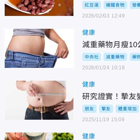
紅豆湯
補鐵食物
營
2026/02/03 12:49
健康
減重藥物月瘦1
中央社
減重藥物
藥
2026/01/24 10:18
健康
研究證實！摯友
朋友
摯友
體重增加
2025/11/19 15:09
健康