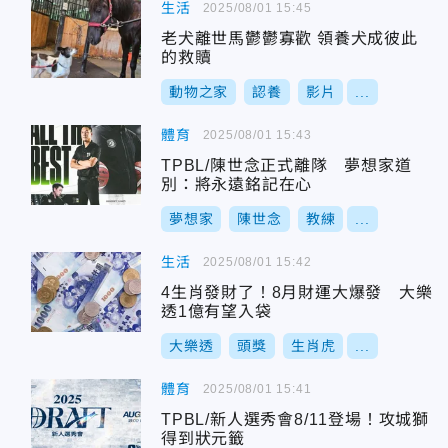
生活
2025/08/01 15:45
老犬離世馬鬱鬱寡歡 領養犬成彼此
的救贖
動物之家
認養
影片
...
體育
2025/08/01 15:43
TPBL/陳世念正式離隊 夢想家道
別：將永遠銘記在心
夢想家
陳世念
教練
...
生活
2025/08/01 15:42
4生肖發財了！8月財運大爆發 大樂
透1億有望入袋
大樂透
頭獎
生肖虎
...
體育
2025/08/01 15:41
TPBL/新人選秀會8/11登場！攻城獅
得到狀元籤