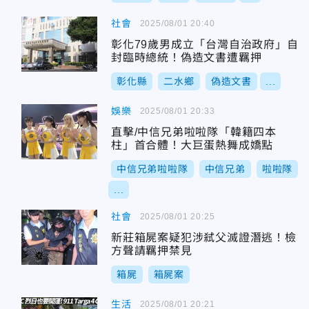
社會
2025/08/01 20:40
彰化79歲男成立「台灣自治政府」自
封臨時總統！偽造文書遭羈押
彰化縣
二水鄉
偽造文書
...
娛樂
2025/08/01 20:33
直擊/中信兄弟啦啦隊「韓籍四本
柱」首合體！大巨蛋熱舞成嬌點
中信兄弟啦啦隊
中信兄弟
啦啦隊
...
社會
2025/08/01 20:25
新莊箱屍案疑犯涉弒父滅證潛逃！檢
方聲請羈押禁見
箱屍
箱屍案
生活
2025/08/01 20:21