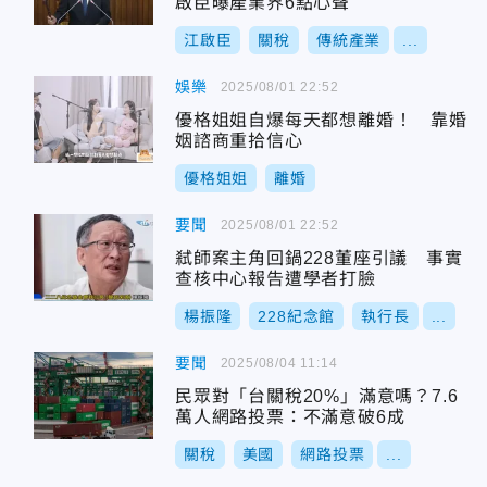
啟臣曝產業界6點心聲
江啟臣
關稅
傳統產業
...
娛樂
2025/08/01 22:52
優格姐姐自爆每天都想離婚！ 靠婚
姻諮商重拾信心
優格姐姐
離婚
要聞
2025/08/01 22:52
弒師案主角回鍋228董座引議 事實
查核中心報告遭學者打臉
楊振隆
228紀念館
執行長
...
要聞
2025/08/04 11:14
民眾對「台關稅20%」滿意嗎？7.6
萬人網路投票：不滿意破6成
關稅
美國
網路投票
...