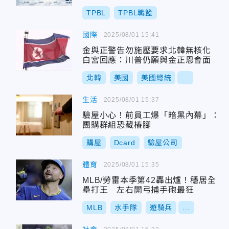
TPBL
TPBL職籃
國際
2025/08/01 15:41
金與正警告勿施壓要求北韓無核化
白宮回應：川普仍願與金正恩會面
北韓
美國
美國總統
...
生活
2025/08/01 15:37
驗屋小心！前員工爆「暗黑內幕」：
團購群組恐藏樁腳
購屋
Dcard
驗屋公司
體育
2025/08/01 15:35
MLB/勞雷本季第42轟出爐！穩居全
壘打王 左右開弓捕手砲最狂
MLB
水手隊
遊騎兵
...