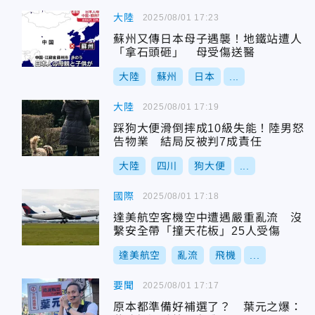
大陸
2025/08/01 17:23
蘇州又傳日本母子遇襲！地鐵站遭人
「拿石頭砸」 母受傷送醫
大陸
蘇州
日本
...
大陸
2025/08/01 17:19
踩狗大便滑倒摔成10級失能！陸男怒
告物業 結局反被判7成責任
大陸
四川
狗大便
...
國際
2025/08/01 17:18
達美航空客機空中遭遇嚴重亂流 沒
繫安全帶「撞天花板」25人受傷
達美航空
亂流
飛機
...
要聞
2025/08/01 17:17
原本都準備好補選了？ 葉元之爆：