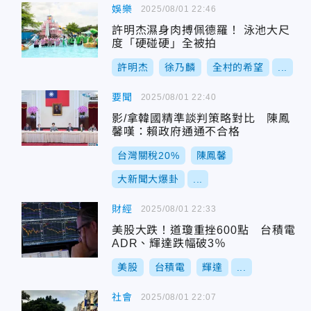
娛樂
2025/08/01 22:46
許明杰濕身肉搏佩德羅！ 泳池大尺
度「硬碰硬」全被拍
許明杰
徐乃麟
全村的希望
...
要聞
2025/08/01 22:40
影/拿韓國精準談判策略對比 陳鳳
馨嘆：賴政府通通不合格
台灣關稅20%
陳鳳馨
大新聞大爆卦
...
財經
2025/08/01 22:33
美股大跌！道瓊重挫600點 台積電
ADR、輝達跌幅破3％
美股
台積電
輝達
...
社會
2025/08/01 22:07