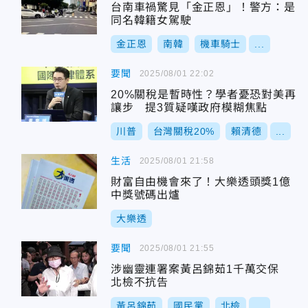
台南車禍驚見「金正恩」！警方：是
同名韓籍女駕駛
金正恩
南韓
機車騎士
...
要聞
2025/08/01 22:02
20%關稅是暫時性？學者憂恐對美再
讓步 提3質疑嘆政府模糊焦點
川普
台灣關稅20%
賴清德
...
生活
2025/08/01 21:58
財富自由機會來了！大樂透頭獎1億
中獎號碼出爐
大樂透
要聞
2025/08/01 21:55
涉幽靈連署案黃呂錦茹1千萬交保
北檢不抗告
黃呂錦茹
國民黨
北檢
...