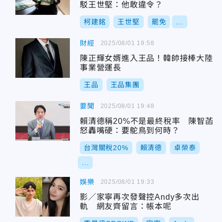
駁王世堅：他敢違令？
柯建銘
王世堅
罷免
...
財經
2025/08/01 19:58
陳正輝女婿進入王品！韓帥接棒大陸
事業營運長
王品
王品集團
要聞
2025/08/01 19:48
賴清德稱20%不是最終稅率 陳智菡
怒轟嘴硬：要鴕鳥到何時？
台灣關稅20%
賴清德
卓榮泰
...
娛樂
2025/08/01 19:33
影／家寧再次發聲控Andy多次出
軌 網友齊留言：帳本呢