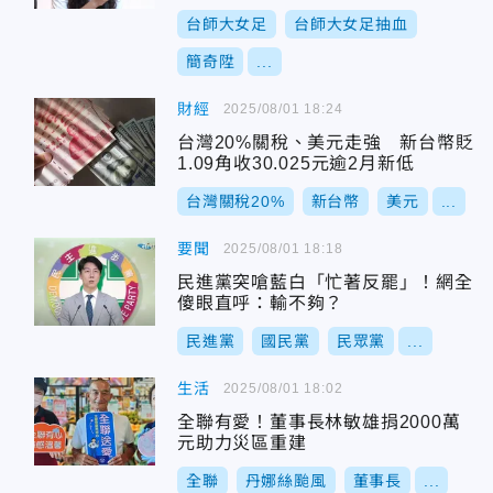
台師大女足
台師大女足抽血
簡奇陞
...
財經
2025/08/01 18:24
台灣20%關稅、美元走強 新台幣貶
1.09角收30.025元逾2月新低
台灣關稅20%
新台幣
美元
...
要聞
2025/08/01 18:18
民進黨突嗆藍白「忙著反罷」！網全
傻眼直呼：輸不夠？
民進黨
國民黨
民眾黨
...
生活
2025/08/01 18:02
全聯有愛！董事長林敏雄捐2000萬
元助力災區重建
全聯
丹娜絲颱風
董事長
...