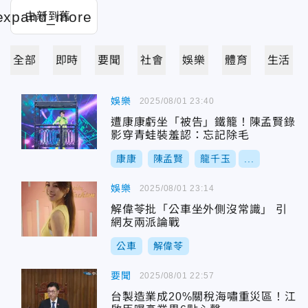
全部
即時
要聞
社會
娛樂
體育
生活
娛樂
2025/08/01 23:40
遭康康虧坐「被告」鐵籠！陳孟賢錄
影穿青蛙裝羞認：忘記除毛
康康
陳孟賢
龍千玉
...
娛樂
2025/08/01 23:14
解偉苓批「公車坐外側沒常識」 引
網友兩派論戰
公車
解偉苓
要聞
2025/08/01 22:57
台製造業成20%關稅海嘯重災區！江