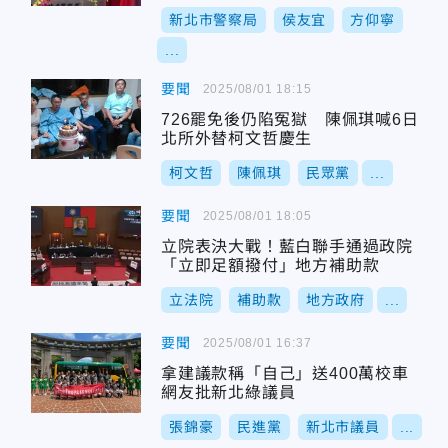
新北市警察局
侯友宜
方仰寧
...
要聞
2025/08/01 18:15
726罷免後仍陷冤獄 陳佩琪喊6日
北所外替柯文哲慶生
柯文哲
陳佩琪
民眾黨
...
要聞
2025/08/01 18:05
立院表決大戰！藍白聯手通過政院
「立即足額撥付」地方補助款
立法院
補助款
地方政府
...
要聞
2025/08/01 16:37
拿建議款稱「自己」送400萬校車
網友批新北綠議員
張錦豪
民進黨
新北市議員
...