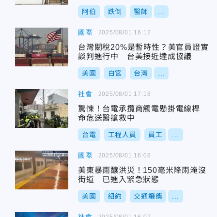
阿伯
跌倒
醫師
...
國際
2025/08/01 16:12
台灣關稅20%是暫時性？美官員證實
談判進行中 台美接近達成協議
美國
白宮
台灣
...
社會
2025/08/01 17:18
驚悚！台電承攬商觸電懸掛電線桿
命危送醫搶救中
台電
工程人員
員工
...
國際
2025/08/01 16:08
美東暴雨釀洪災！150毫米降雨淹沒
街道 已進入緊急狀態
美國
紐約
交通癱瘓
...
2025/08/01 16:07