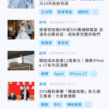
元10月底前完成
立法院
普發現金
總統府
...
即時
2025/08/01 17:34
張睿家結婚6年砸300萬補辦婚宴 浪
漫告白黃安若：成為更完整的我們
張睿家
黃安若
國際
2025/08/01 17:27
關稅成本高達11億美元！蘋果iPhon
e 17系列恐漲價
蘋果
Apple
iPhone 17
...
要聞
2025/08/01 18:22
20%關稅衝擊「傳產故鄉」彰化縣
王惠美：大家都傻眼
關稅
彰化
傳統產業
...