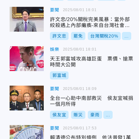
要聞
2025/08/01 18:01
許文忠/20%關稅完美風暴：當外部
絞殺遇上內部癱瘓-來自台灣社會共
好論壇的呼籲
許文忠
罷免
台灣關稅20%
...
娛樂
2025/08/01 18:01
天王郭富城攻高雄巨蛋 票價、搶票
時間大公開
郭富城
要聞
2025/08/01 18:09
全台一心助中南部救災 侯友宜喊捐
一個月所得
侯友宜
賑災
豪雨
...
要聞
2025/08/01 17:53
賴清德公布特別條例 依法普發1萬