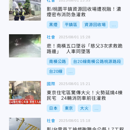
社會
2025/08/01 15:33
影/桃園平鎮資源回收場遭祝融！濃
煙密布消防急灌救
黑煙
平鎮區
資源回收場
...
社會
2025/08/01 15:28
悲！南橫五口墜谷「慈父3次求救跪
路邊」 人車同墜落
南橫公路
台20線南橫公路桃源路段
台20線
...
國際
2025/08/01 15:21
東京住宅區驚傳大火！火勢延燒4棟
民宅 24輛消防車前往灌救
日本
東京
大火
...
社會
2025/08/01 15:18
影/台電員工搶修殉職今公祭！7工程