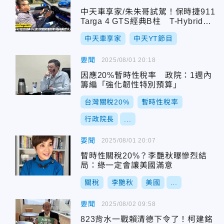
中天車享家/朱朱哥試駕！保時捷911
Targa 4 GTS經典B柱 T-Hybrid油
電動力新紀元
中天車享家
中天YT節目
要聞
2025/08/01 20:18
因應20%暫時性稅率 政院：1週內
籌編「強化韌性特別預算」
台灣關稅20%
暫時性稅率
行政院長
...
要聞
2025/08/01 20:07
暫時性關稅20%？李艷秋曝慘烈結
局：綠一定會讓美國滿意
關稅
李艷秋
美國
...
要聞
2025/08/02 09:58
823背水一戰賴清德下令了！柯建銘