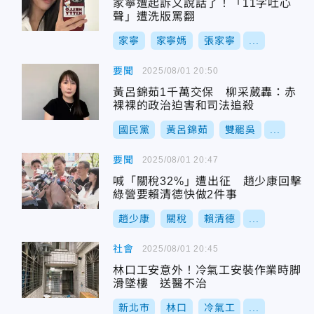
家寧遭起訴又說話了！「11字吐心
聲」遭洗版罵翻
家寧
家寧媽
張家寧
...
要聞
2025/08/01 20:50
黃呂錦茹1千萬交保 柳采葳轟：赤
裸裸的政治迫害和司法追殺
國民黨
黃呂錦茹
雙罷吳
...
要聞
2025/08/01 20:47
喊「關稅32%」遭出征 趙少康回擊
綠營要賴清德快做2件事
趙少康
關稅
賴清德
...
社會
2025/08/01 20:45
林口工安意外！冷氣工安裝作業時脚
滑墜樓 送醫不治
新北市
林口
冷氣工
...