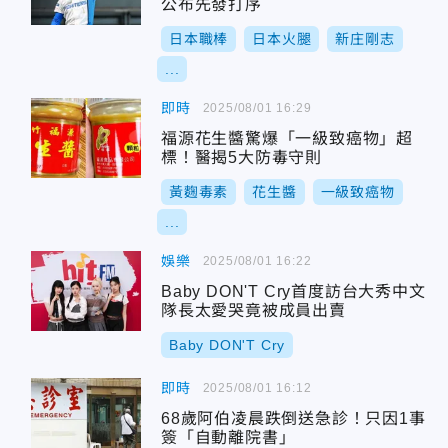
公布先發打序
日本職棒
日本火腿
新庄剛志
...
即時
2025/08/01 16:29
福源花生醬驚爆「一級致癌物」超
標！醫揭5大防毒守則
黃麴毒素
花生醬
一級致癌物
...
娛樂
2025/08/01 16:22
Baby DON'T Cry首度訪台大秀中文
隊長太愛哭竟被成員出賣
Baby DON'T Cry
即時
2025/08/01 16:12
68歲阿伯凌晨跌倒送急診！只因1事
簽「自動離院書」