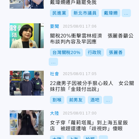
戴瑋姍遷戶籍罷免我
民進黨
新北市議員
戴瑋姍
...
要聞
2025/08/01 17:06
關稅20%衝擊雲林經濟 張麗善籲公
布談判內容及早因應
台灣關稅20%
行政院
張麗善
...
社會
2025/08/01 17:05
22歲男子因被分手狠心殺人 女公關
妹打臉「金錢付出說」
割喉
前男友
酒吧
...
大陸
2025/08/01 17:00
女子穿「蘿莉塔風」到上海五星飯
店 被趕還遭嗆「歧視妳」傻眼