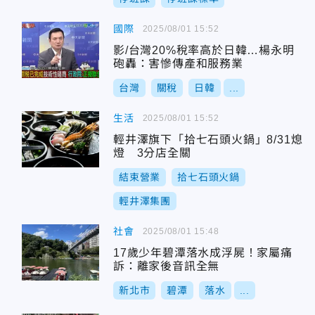
國際
2025/08/01 15:52
影/台灣20%稅率高於日韓…楊永明
砲轟：害慘傳產和服務業
台灣
關稅
日韓
...
生活
2025/08/01 15:52
輕井澤旗下「拾七石頭火鍋」8/31熄
燈 3分店全關
結束營業
拾七石頭火鍋
輕井澤集團
社會
2025/08/01 15:48
17歲少年碧潭落水成浮屍！家屬痛
訴：離家後音訊全無
新北市
碧潭
落水
...