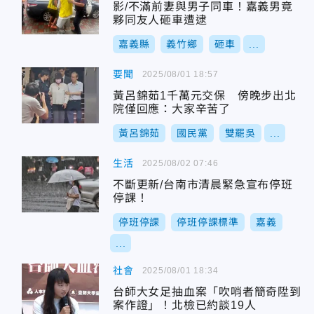
影/不滿前妻與男子同車！嘉義男竟
夥同友人砸車遭逮
嘉義縣
義竹鄉
砸車
...
要聞
2025/08/01 18:57
黃呂錦茹1千萬元交保 傍晚步出北
院僅回應：大家辛苦了
黃呂錦茹
國民黨
雙罷吳
...
生活
2025/08/02 07:46
不斷更新/台南市清晨緊急宣布停班
停課！
停班停課
停班停課標準
嘉義
...
社會
2025/08/01 18:34
台師大女足抽血案「吹哨者簡奇陞到
案作證」！北檢已約談19人