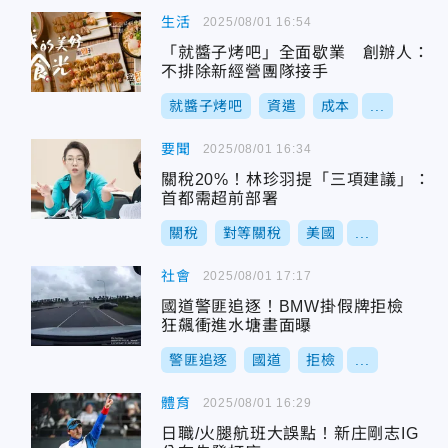
生活
2025/08/01 16:54
「就醬子烤吧」全面歇業 創辦人：
不排除新經營團隊接手
就醬子烤吧
資遣
成本
...
要聞
2025/08/01 16:34
關稅20%！林珍羽提「三項建議」：
首都需超前部署
關稅
對等關稅
美國
...
社會
2025/08/01 17:17
國道警匪追逐！BMW掛假牌拒檢
狂飆衝進水塘畫面曝
警匪追逐
國道
拒檢
...
體育
2025/08/01 16:29
日職/火腿航班大誤點！新庄剛志IG