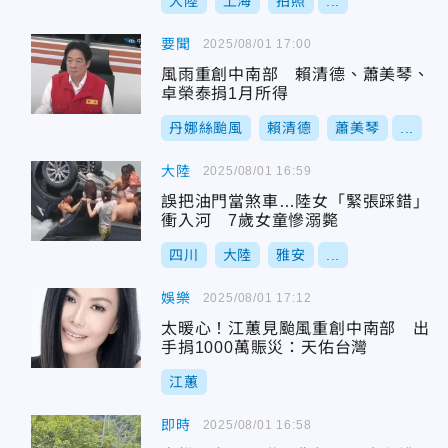
大陸
上海
拍照
...
要聞
2025/08/01 17:00
風雨重創中南部 賴清德、蕭美琴、
卓榮泰捐1月所得
丹娜絲颱風
賴清德
蕭美琴
...
大陸
2025/08/01 16:59
誤把油門當煞車…陸女「緊張踩錯」
衝入河 7歲女童慘溺斃
四川
大陸
雅安
...
娛樂
2025/08/01 17:12
太暖心！江蕙見颱風重創中南部 出
手捐1000萬賑災：天佑台灣
江蕙
即時
2025/08/01 16:58