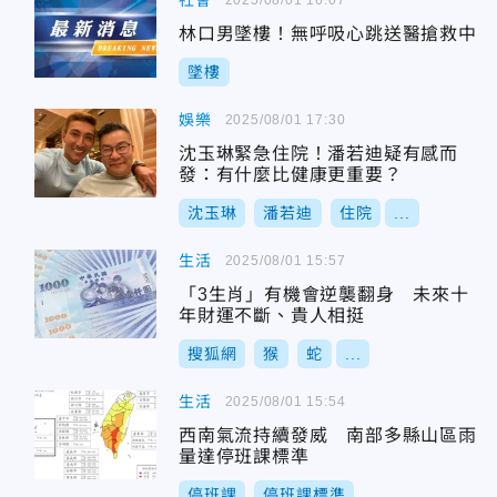
社會
林口男墜樓！無呼吸心跳送醫搶救中
墜樓
娛樂
2025/08/01 17:30
沈玉琳緊急住院！潘若迪疑有感而
發：有什麼比健康更重要？
沈玉琳
潘若迪
住院
...
生活
2025/08/01 15:57
「3生肖」有機會逆襲翻身 未來十
年財運不斷、貴人相挺
搜狐網
猴
蛇
...
生活
2025/08/01 15:54
西南氣流持續發威 南部多縣山區雨
量達停班課標準
停班課
停班課標準