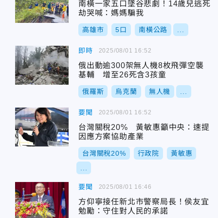
南橫一家五口墜谷悲劇！14歲兒逃死
劫哭喊：媽媽騙我
高雄市
5口
南橫公路
...
即時
2025/08/01 16:52
俄出動逾300架無人機8枚飛彈空襲
基輔 增至26死含3孩童
俄羅斯
烏克蘭
無人機
...
要聞
2025/08/01 16:52
台灣關稅20% 黃敏惠籲中央：速提
因應方案協助產業
台灣關稅20%
行政院
黃敏惠
...
要聞
2025/08/01 16:46
方仰寧接任新北市警察局長！侯友宜
勉勵：守住對人民的承諾