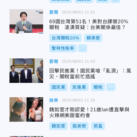
要聞
2025/08/01 21:52
69國台灣第51名！美對台課徵20%
關稅 凌濤質疑：台美關係最佳？
台灣關稅20%
賴清德
暫時性稅率
...
要聞
2025/08/01 21:43
回擊民進黨！國民黨嗆「亂源」：風
災、關稅當前忙造謠
國民黨
民進黨
關稅
...
娛樂
2025/08/01 21:36
魏如萱才剛認愛！21歲Ian遭直擊與
火辣網美甜蜜約會
魏如萱
姐弟戀
若盈