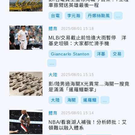
車振臂送英雄最後一程
台電
李元瀚
丹娜絲颱風
...
體育
2025/08/01 15:18
MLB/交易截止前恰逢大雨暫停 洋
基史坦頓：大家都忙滑手機
Giancarlo Stanton
洋基
交易
...
大陸
2025/08/01 15:15
影/陸男過海關X光異常…海關一搜竟
是滿滿「暹羅鱷斷掌」
大陸
海關
暹羅鱷
...
體育
2025/08/01 15:14
NBA/看衰湖人補強！分析師批：艾
頓難以融入體系