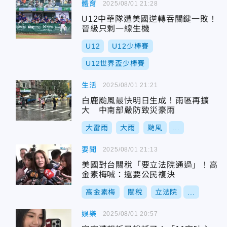
體育
2025/08/01 21:28
U12中華隊遭美國逆轉吞關鍵一敗！
晉級只剩一線生機
U12
U12少棒賽
U12世界盃少棒賽
生活
2025/08/01 21:21
白鹿颱風最快明日生成！雨區再擴
大 中南部嚴防致災豪雨
大雷雨
大雨
颱風
...
要聞
2025/08/01 21:13
美國對台關稅「要立法院通過」！高
金素梅喊：還要公民複決
高金素梅
關稅
立法院
...
娛樂
2025/08/01 20:57