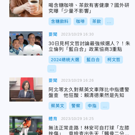
喝含糖咖啡、茶飲有害健康？國外研
究曝「少量不影響」
含糖飲料
咖啡
茶飲
...
要聞
2023/10/29 16:30
30日見柯文哲討論最強候選人？！朱
立倫列「藍白合」政黨協商3重點
2024總統大選
藍白合
柯文哲
...
要聞
2023/10/29 16:26
阿北等太久對蔡英文車隊比中指遭警
盤查 他狂酸：賴清德果然是先知
蔡英文
警察
中指
...
體育
2023/10/29 16:25
無法正常走路！林安可自打球「左膝
挫傷」 竟檢查出先天「髕骨二分