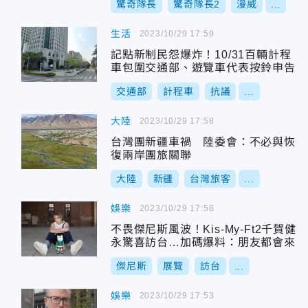
驚奇隊長
驚奇隊長2
漫威
...
生活
2023/10/29 17:59
記點新制民怨爆炸！10/31百輛計程
車包圍交通部、遊覽車代表按鈴申告
交通部
計程車
抗議
...
大陸
2023/10/29 17:58
台灣團新疆車禍 陸委會：不必與恢
復兩岸團旅關聯
大陸
新疆
台灣旅客
...
娛樂
2023/10/29 17:58
不畏傑尼斯風波！Kis-My-Ft2千賀健
永驚喜訪台…加碼爆料：朋友都會來
傑尼斯
展覽
訪台
...
娛樂
2023/10/29 17:53