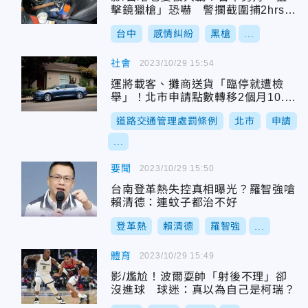
擊鏡獵槍」恐嚇 警攔截圍捕2hrs破
案
台中
感情糾紛
黑槍
...
社會
2023/10/29 15:54
運將載客、攤商送貨「臨停就遭檢
舉」！北市申請點數轉移2個月10.8
萬件
道路交通管理處罰條例
北市
申請
...
要聞
2023/10/29 15:50
台南登革熱失控真相曝光？羅智強嗆
賴清德：連蚊子都治不好
登革熱
賴清德
羅智強
...
體育
2023/10/29 15:49
影/尷尬！波爾耍帥「射後不理」卻
沒進球 球迷：真以為自己是柯瑞？