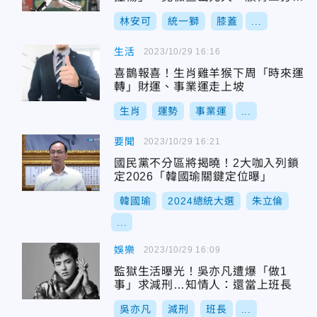
症」
林安可
統一獅
膝蓋
...
生活
2023/10/29 16:16
喜鵲報喜！生肖雞羊猴下周「時來運
轉」財運、事業運走上坡
生肖
運勢
事業運
...
要聞
2023/10/29 16:21
國民黨不分區將揭曉！2大咖入列鎖
定2026「韓國瑜關鍵定位曝」
韓國瑜
2024總統大選
朱立倫
...
娛樂
2023/10/29 16:09
監獄生活曝光！吳亦凡遭爆「做1
事」求減刑…知情人：還當上班長
吳亦凡
減刑
班長
...