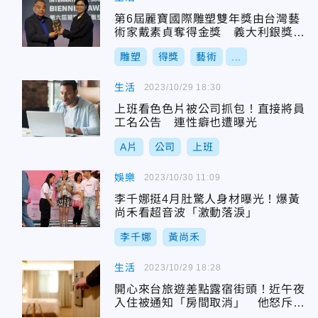
第6屆麗寶國際雕塑雙年獎由台灣藝
術家戴素貞奪得金獎 義大利銀獎羅
馬尼亞及土耳其並列銅獎
雕塑
得獎
藝術
...
生活
2023/10/29 18:30
上班看色色片被公司抓包！直接將員
工名公告 連性癖也遭曝光
A片
公司
上班
娛樂
2023/10/30 11:09
李千娜挺4月肚驚人身材曝光！爆黃
尚禾看超音波「激動落淚」
李千娜
黃尚禾
生活
2023/10/29 18:28
開心來台旅遊差點露宿街頭！近午夜
入住被通知「房間取消」 他怒斥飯
店不負責任