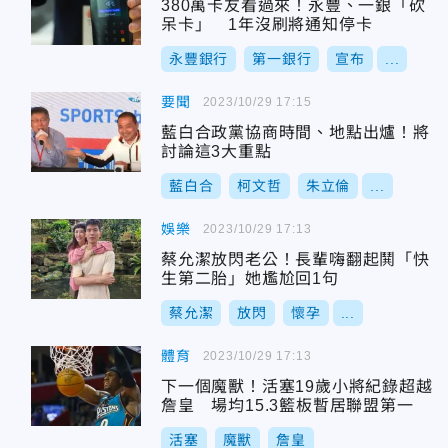
380萬卡友看過來！永豐、一銀「砍
呆卡」 1年沒刷將通知停卡
永豐銀行
第一銀行
宣布
...
要聞
2023/10/29 17:15
藍白合政黨協商時間、地點出爐！將
討論這3大重點
藍白合
柯文哲
朱立倫
...
娛樂
2023/10/29 17:13
蔡允潔放閃老公！長輩嗨翻起鬨「快
生第二胎」她尷尬回1句
蔡允潔
放閃
懷孕
...
體育
2023/10/29 17:13
下一個魔獸！活塞19歲小將紀錄超越
詹皇 場均15.3籃板暫居聯盟第一
活塞
魔獸
詹皇