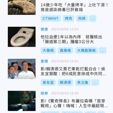
14歲少年吃「大量烤羊」上吐下瀉！
竟是感染病毒已肝衰竭
CTWANT
烤肉
肉排
...
健康
2023/10/30 12:33
他拉血便1年以為內痔 就醫檢出
「腸癌第三期」腫瘤3公分大
大腸癌
直腸癌
大腸直腸癌
...
要聞
2023/10/29 18:02
影/賴清德又賣芒果乾打藍白合！侯
友宜狠酸：把6成民意抹成中共同路
人
侯友宜
賴清德
朱立倫
...
娛樂
2023/10/29 18:00
影/《驚奇隊長》布麗拉森曝「首穿
戰袍」心聲！嗨喊：人生中最超現實
經驗