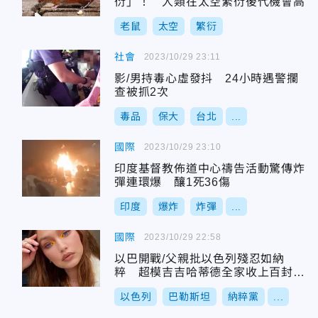
衍」！ 人類在太空繁衍後代機會高
老鼠
太空
繁衍
社會
2023/10/29 23:11
影/男持毒心虛發抖 24小時遇警攔
查被抓2次
毒品
保大
台北
...
國際
2023/10/29 23:10
印度基督教佈道中心禱告活動驚傳炸
彈連環爆 釀1死36傷
印度
爆炸
炸彈
...
國際
2023/10/29 22:58
以巴開戰/父親批以色列殘忍如納
粹 超模吉吉哈蒂德全家收上百封死
亡威脅
以色列
巴勒斯坦
納粹黨
...