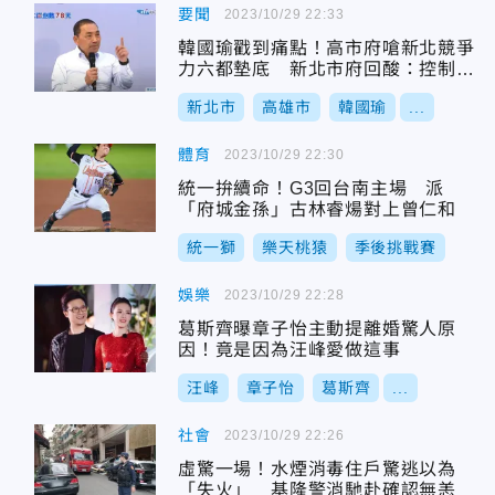
要聞
2023/10/29 22:33
韓國瑜戳到痛點！高市府嗆新北競爭
力六都墊底 新北市府回酸：控制好
登革熱
新北市
高雄市
韓國瑜
...
體育
2023/10/29 22:30
統一拚續命！G3回台南主場 派
「府城金孫」古林睿煬對上曾仁和
統一獅
樂天桃猿
季後挑戰賽
娛樂
2023/10/29 22:28
葛斯齊曝章子怡主動提離婚驚人原
因！竟是因為汪峰愛做這事
汪峰
章子怡
葛斯齊
...
社會
2023/10/29 22:26
虛驚一場！水煙消毒住戶驚逃以為
「失火」 基隆警消馳赴確認無恙