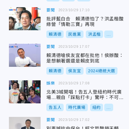
要聞
2023/10/29 17:10
批評藍白合 賴清德怕了？洪孟楷酸
綠營「情勒三寶」再現
賴清德
民進黨
洪孟楷
...
要聞
2023/10/29 17:07
賴清德嗆侯友宜都在批他！侯辦酸：
是想躺著選還是賴皮到底
賴清德
侯友宜
2024總統大選
娛樂
2023/10/29 17:08
北美3城開唱！告五人登紐約時代廣
場…親自「踩點打卡」驚呼：不可思
議
告五人
時代廣場
紐約
...
要聞
2023/10/29 17:02
別再喊抗中保台！柯文哲酸趙天麟