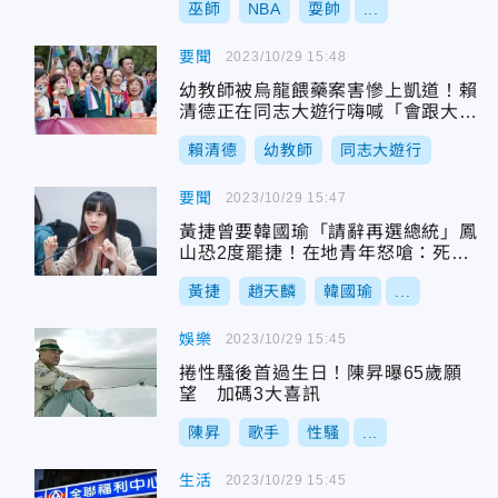
巫師
NBA
耍帥
...
要聞
2023/10/29 15:48
幼教師被烏龍餵藥案害慘上凱道！賴
清德正在同志大遊行嗨喊「會跟大家
站在一起」
賴清德
幼教師
同志大遊行
要聞
2023/10/29 15:47
黃捷曾要韓國瑜「請辭再選總統」鳳
山恐2度罷捷！在地青年怒嗆：死皮
賴臉
黃捷
趙天麟
韓國瑜
...
娛樂
2023/10/29 15:45
捲性騷後首過生日！陳昇曝65歲願
望 加碼3大喜訊
陳昇
歌手
性騷
...
生活
2023/10/29 15:45