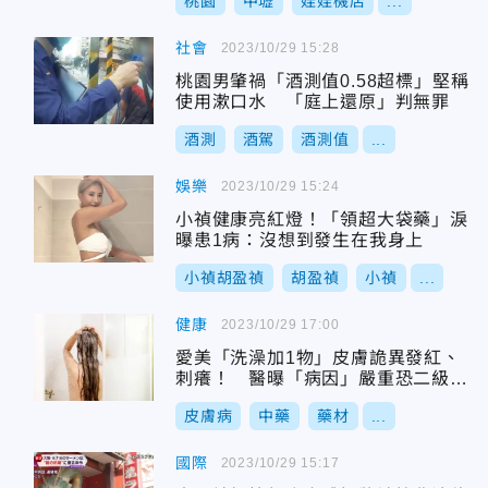
桃園
中壢
娃娃機店
...
社會
2023/10/29 15:28
桃園男肇禍「酒測值0.58超標」堅稱
使用漱口水 「庭上還原」判無罪
酒測
酒駕
酒測值
...
娛樂
2023/10/29 15:24
小禎健康亮紅燈！「領超大袋藥」淚
曝患1病：沒想到發生在我身上
小禎胡盈禎
胡盈禎
小禎
...
健康
2023/10/29 17:00
愛美「洗澡加1物」皮膚詭異發紅、
刺癢！ 醫曝「病因」嚴重恐二級燒
傷
皮膚病
中藥
藥材
...
國際
2023/10/29 15:17