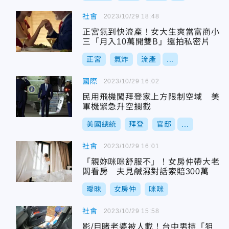
社會
2023/10/29 18:48
正宮氣到快流產！女大生爽當富商小
三「月入10萬開雙B」還拍私密片
正宮
氣炸
流產
...
國際
2023/10/29 16:02
民用飛機闖拜登家上方限制空域 美
軍機緊急升空攔截
美國總統
拜登
官邸
...
社會
2023/10/29 16:01
「親妳咪咪舒服不」！女房仲帶大老
闆看房 夫見鹹濕對話索賠300萬
曖昧
女房仲
咪咪
社會
2023/10/29 15:58
影/目睹老婆被人載！台中男持「狙