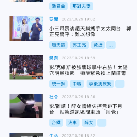
潘君侖
那對夫妻
要聞
2023/10/29 19:02
小三風暴後趙天麟攜手太太同台 郭
正亮驚呼：難以想像
趙天麟
郭正亮
黃捷
...
體育
2023/10/29 18:59
影/克維斯被強襲球擊中右臉！太陽
穴明顯腫起 獅隊緊急換上蘭道爾
統一獅
中職
季後挑戰賽
...
社會
2023/10/29 18:36
影/離譜！醉女情緒失控竟跳下月
台 站軌道趴區間車頭「睡覺」
台鐵
火車
醉女
...
生活
2023/10/29 18:32