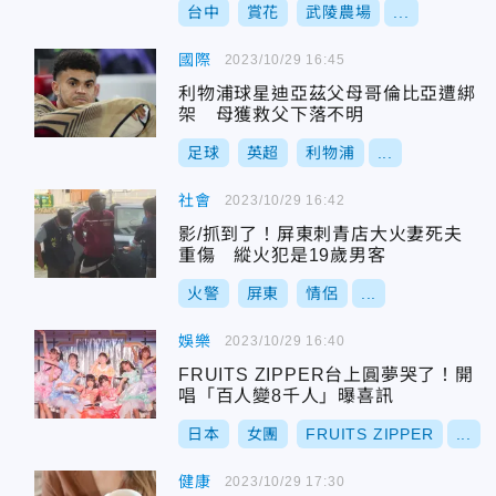
台中
賞花
武陵農場
...
國際
2023/10/29 16:45
利物浦球星迪亞茲父母哥倫比亞遭綁
架 母獲救父下落不明
足球
英超
利物浦
...
社會
2023/10/29 16:42
影/抓到了！屏東刺青店大火妻死夫
重傷 縱火犯是19歲男客
火警
屏東
情侶
...
娛樂
2023/10/29 16:40
FRUITS ZIPPER台上圓夢哭了！開
唱「百人變8千人」曝喜訊
日本
女團
FRUITS ZIPPER
...
健康
2023/10/29 17:30