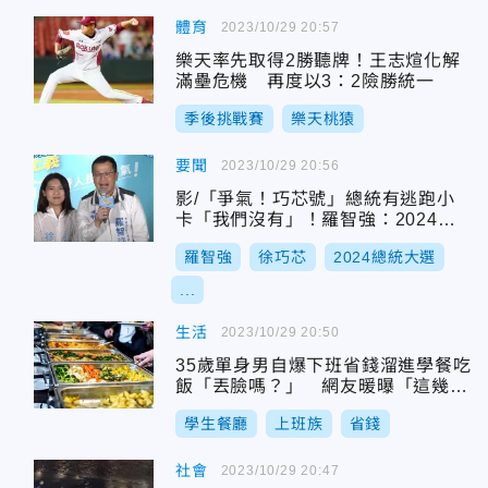
體育
2023/10/29 20:57
樂天率先取得2勝聽牌！王志煊化解
滿壘危機 再度以3：2險勝統一
季後挑戰賽
樂天桃猿
要聞
2023/10/29 20:56
影/「爭氣！巧芯號」總統有逃跑小
卡「我們沒有」！羅智強：2024戰
爭與和平要選對
羅智強
徐巧芯
2024總統大選
...
生活
2023/10/29 20:50
35歲單身男自爆下班省錢溜進學餐吃
飯「丟臉嗎？」 網友暖曝「這幾
家」更好吃
學生餐廳
上班族
省錢
社會
2023/10/29 20:47