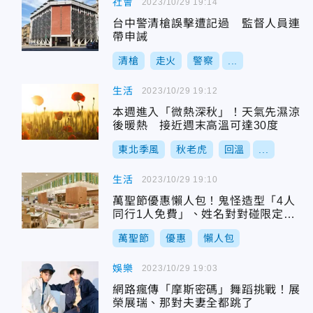
社會
2023/10/29 19:14
台中警清槍誤擊遭記過 監督人員連
帶申誡
清槍
走火
警察
...
生活
2023/10/29 19:12
本週進入「微熱深秋」！天氣先濕涼
後暖熱 接近週末高溫可達30度
東北季風
秋老虎
回溫
...
生活
2023/10/29 19:10
萬聖節優惠懶人包！鬼怪造型「4人
同行1人免費」、姓名對對碰限定飲
品99元
萬聖節
優惠
懶人包
娛樂
2023/10/29 19:03
網路瘋傳「摩斯密碼」舞蹈挑戰！展
榮展瑞、那對夫妻全都跳了