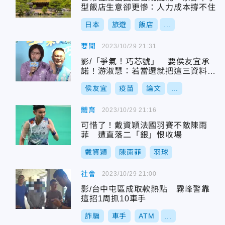
型飯店生意卻更慘：人力成本撐不住
日本
旅遊
飯店
...
要聞
2023/10/29 21:31
影/「爭氣！巧芯號」 要侯友宜承
諾！游淑慧：若當選就把這三資料送
立院直播開箱
侯友宜
疫苗
論文
...
體育
2023/10/29 21:16
可惜了！戴資穎法國羽賽不敵陳雨
菲 遭直落二「銀」恨收場
戴資穎
陳雨菲
羽球
社會
2023/10/29 21:00
影/台中屯區成取款熱點 霧峰警靠
這招1周抓10車手
詐騙
車手
ATM
...