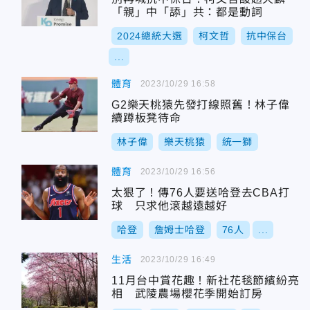
「親」中「舔」共：都是動詞
2024總統大選
柯文哲
抗中保台
...
體育
2023/10/29 16:58
G2樂天桃猿先發打線照舊！林子偉
續蹲板凳待命
林子偉
樂天桃猿
統一獅
體育
2023/10/29 16:56
太狠了！傳76人要送哈登去CBA打
球 只求他滾越遠越好
哈登
詹姆士哈登
76人
...
生活
2023/10/29 16:49
11月台中賞花趣！新社花毯節繽紛亮
相 武陵農場櫻花季開始訂房