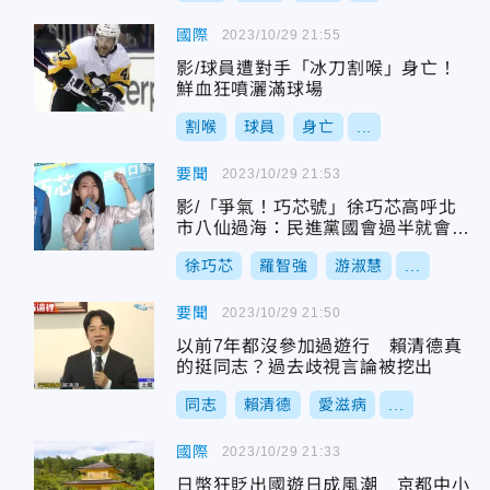
國際
2023/10/29 21:55
影/球員遭對手「冰刀割喉」身亡！
鮮血狂噴灑滿球場
割喉
球員
身亡
...
要聞
2023/10/29 21:53
影/「爭氣！巧芯號」徐巧芯高呼北
市八仙過海：民進黨國會過半就會搞
台獨
徐巧芯
羅智強
游淑慧
...
要聞
2023/10/29 21:50
以前7年都沒參加過遊行 賴清德真
的挺同志？過去歧視言論被挖出
同志
賴清德
愛滋病
...
國際
2023/10/29 21:33
日幣狂貶出國遊日成風潮 京都中小