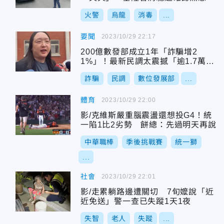
火警
烏龍
消毒
...
要聞
2023/10/29 22:17
200億數發部成立1年「詐騙增2
1%」！最新民調太震撼「逾1.7萬網
友爆氣了」
詐騙
民調
數位發展部
...
體育
2023/10/29 22:00
影/克維斯嚴重腦震盪還想投G4！統
一陷1比2劣勢 餅總：先過明天再說
中華職棒
季後挑戰賽
統一獅
...
社會
2023/10/29 22:01
影/走累躺路邊遭關切 7旬嬤說「近
近免送」警一查已失蹤1天1夜
失智
老人
失蹤
...