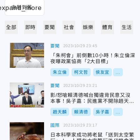
全部
即時
要聞
社會
娛樂
體育
生活
要聞
2023/10/29 23:45
「朱柯會」前倒數10小時！朱立倫深
夜曝政黨協商「2大目標」
朱立倫
柯文哲
侯友宜
...
要聞
2023/10/29 23:21
影/怒嗆賴清德喊台獨違背民意又沒
本事！吳子嘉：民進黨不開除趙天麟
不要臉
趙天麟
賴清德
吳子嘉
...
國際
2023/10/29 23:17
日本科學家成功將老鼠「送到太空繁