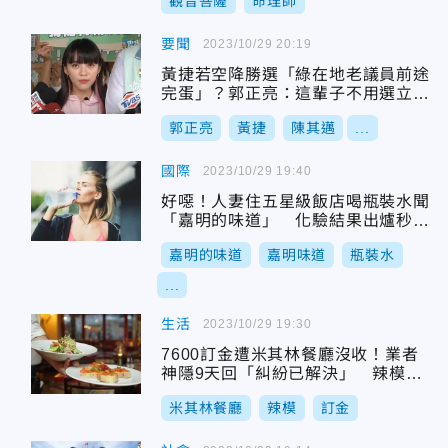
觀音菩薩
命理師
要聞
2023/10/29 20:19
黃捷若空降勝選「綠在地老議員前途
完蛋」？郭正亮：這輩子不用選立委
了
郭正亮
黃捷
陳其邁
...
國際
2023/10/29 19:40
好噁！人妻住五星級飯店喝瓶裝水聞
「嘉明的味道」 化驗結果出爐秒崩
潰
嘉明的味道
嘉明味道
瓶裝水
...
生活
2023/10/29 19:30
7600訂金遭米其林餐廳沒收！業者
神隱9天回「糾紛已解決」 辣模發
聲力挺
米其林餐廳
辣模
訂金