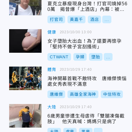
夏克立暴瘦現身台灣！打官司燒掉56
0萬 揭昔爆「上酒店」內幕：被設
計的
打官司
黃嘉千
酒店
...
健康
2023/10/30 13:00
女子墮胎大出血！為了還要再懷孕
「堅持不做子宮刮搔術」
CTWANT
孕婦
墮胎
...
體育
2023/10/29 17:40
海神開幕首戰不敵特攻 唐維傑懊惱
處女秀表現不滿意
唐維傑
高雄全家海神
中信特攻
大陸
2023/10/29 17:40
6歲男童慘遭生母虐待「雙腿凍傷截
肢」 他天真喊：媽媽只是病了
大陸
虐童
男童
...