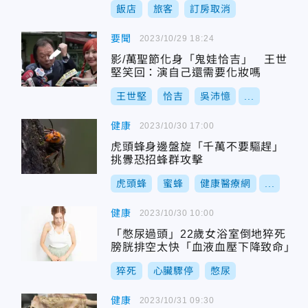
飯店
旅客
訂房取消
要聞
2023/10/29 18:24
影/萬聖節化身「鬼娃恰吉」 王世
堅笑回：演自己還需要化妝嗎
王世堅
恰吉
吳沛憶
...
健康
2023/10/30 17:00
虎頭蜂身邊盤旋「千萬不要驅趕」
挑釁恐招蜂群攻擊
虎頭蜂
蜜蜂
健康醫療網
...
健康
2023/10/30 10:00
「憋尿過頭」22歲女浴室倒地猝死
膀胱排空太快「血液血壓下降致命」
猝死
心臟驟停
憋尿
健康
2023/10/31 09:30