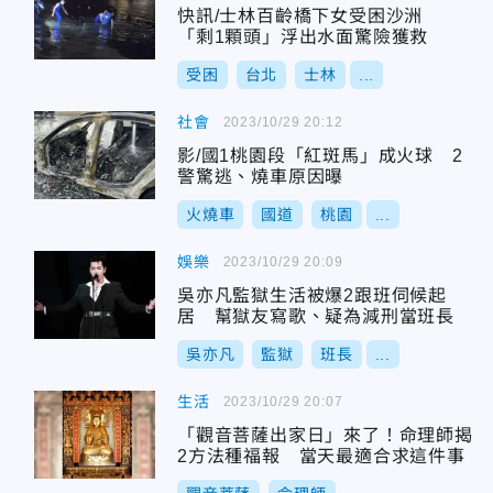
快訊/士林百齡橋下女受困沙洲
「剩1顆頭」浮出水面驚險獲救
受困
台北
士林
...
社會
2023/10/29 20:12
影/國1桃園段「紅斑馬」成火球 2
警驚逃、燒車原因曝
火燒車
國道
桃園
...
娛樂
2023/10/29 20:09
吳亦凡監獄生活被爆2跟班伺候起
居 幫獄友寫歌、疑為減刑當班長
吳亦凡
監獄
班長
...
生活
2023/10/29 20:07
「觀音菩薩出家日」來了！命理師揭
2方法種福報 當天最適合求這件事