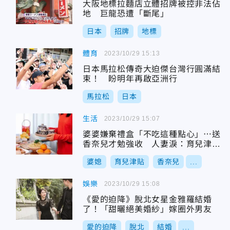
大阪地標拉麵店立體招牌被控非法佔
地 巨龍恐遭「斷尾」
日本
招牌
地標
體育
2023/10/29 15:13
日本馬拉松傳奇大迫傑台灣行圓滿結
束！ 盼明年再啟亞洲行
馬拉松
日本
生活
2023/10/29 15:07
婆婆嫌棄禮盒「不吃這種點心」⋯送
香奈兒才勉強收 人妻淚：育兒津貼
她要收走
婆媳
育兒津貼
香奈兒
...
娛樂
2023/10/29 15:08
《愛的迫降》脫北女星金雅羅結婚
了！「甜曬絕美婚紗」嫁圈外男友
愛的迫降
脫北
結婚
...