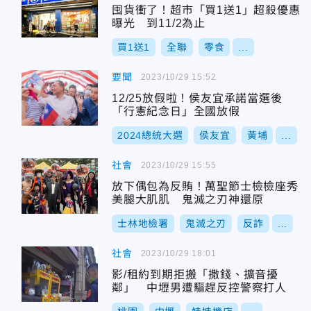
囤貨衝了！超市「買1送1」超殺優惠
曝光 到11/2為止
買1送1
全聯
零食
...
要聞
2023/10/29 15:52
12/25放假啦！侯友宜承諾當選後
「行憲紀念日」全國放假
2024總統大選
侯友宜
黃埔
...
社會
2023/10/29 15:55
放下偶包為反賄！萬聖節士檢檢座秀
美腿大肌肌 鬼滅之刃神還原
士林地檢署
鬼滅之刃
反詐
...
社會
2023/10/29 18:01
影/租約到期拒搬「撒錢、擴音擾
鄰」 中壢男遭驅趕反控警察打人