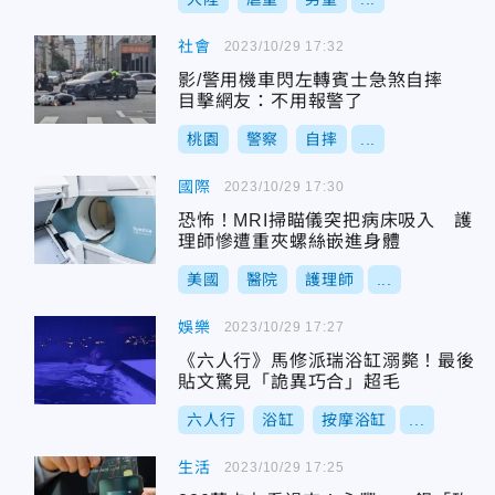
社會
2023/10/29 17:32
影/警用機車閃左轉賓士急煞自摔
目擊網友：不用報警了
桃園
警察
自摔
...
國際
2023/10/29 17:30
恐怖！MRI掃瞄儀突把病床吸入 護
理師慘遭重夾螺絲嵌進身體
美國
醫院
護理師
...
娛樂
2023/10/29 17:27
《六人行》馬修派瑞浴缸溺斃！最後
貼文驚見「詭異巧合」超毛
六人行
浴缸
按摩浴缸
...
生活
2023/10/29 17:25