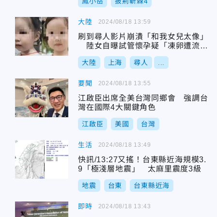
鳳小岳
披荊斬棘4
大陸
2024/08/18 13:59
刷到尋人影片崩潰「和我女兒太像」
陸女自曝試管懷孕疑「凍卵遭流
出」
大陸
上海
尋人
...
要聞
2024/08/18 13:55
江啟臣出席全美台灣同鄉會 強調台
灣在國際4大關鍵角色
江啟臣
美國
台灣
生活
2024/08/18 13:49
快訊/13:27又搖！台東縣近海規模3.
9「極淺層地震」 太麻里震度3級
地震
台東
台東縣近海
即時
2024/08/18 13:43