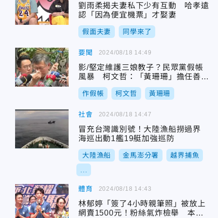
劉雨柔揭夫妻私下少有互動 哈孝遠
認「因為便宜機票」才娶妻
假面夫妻
同學來了
要聞
2024/08/18 14:49
影/堅定維護三娘教子？民眾黨假帳
風暴 柯文哲：「黃珊珊」擔任善後
小組負責人
作假帳
柯文哲
黃珊珊
社會
2024/08/18 14:47
冒充台灣識別號！大陸漁船撈過界
海巡出動1艦19艇加強巡防
大陸漁船
金馬澎分署
越界捕魚
...
體育
2024/08/18 14:43
林郁婷「簽了4小時親筆照」被放上
網賣1500元！粉絲氣炸檢舉 本人