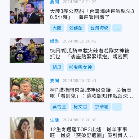
要聞
2024/08/18 21:20
大陸3艘公務船「台灣海峽巡航執法3
0.5小時」 海巡署回應了
大陸
公務船
台灣海峽
...
娛樂
2024/08/18 20:42
快訊/胡瓜騎車載火辣啦啦隊女神被
抓包！「後座貼緊緊環抱」親密照外
流了
胡瓜
啦啦隊女神
要聞
2024/08/18 20:41
柯P遭指開京華城神秘會議 吳怡萱
嗆「看到鬼」：這款認知作戰跟沈伯
洋學的？
吳怡萱
柯文哲
京華城
...
生活
2024/08/18 20:30
12生肖週運TOP3出爐！肖羊事事
旺 肖虎「突破舒適圈」吸引貴人相