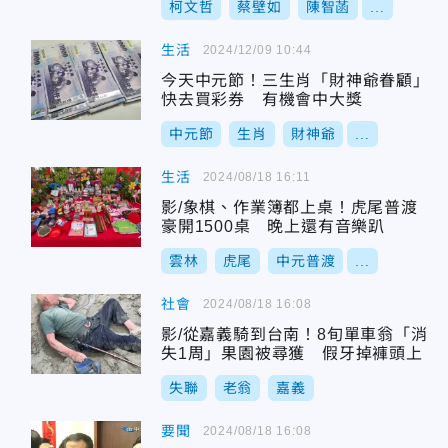
柯文哲
蔡壁如
陳智菡
...
生活
2024/12/09 10:44
今天中元節！三生肖「財神爺眷顧」
快去買彩券 有機會中大獎
中元節
生肖
財神爺
...
生活
2024/08/18 16:11
影/象棋、作業簿都上桌！虎尾普渡
豪開1500桌 晚上還有音樂趴
雲林
虎尾
中元普渡
...
社會
2024/08/18 16:08
影/從嘉義騎到台南！8旬單車翁「消
失1周」果園被尋獲 假牙掉褲頭上
失聯
老翁
嘉義
要聞
2024/08/18 16:08