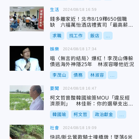
生活
2024/08/18 16:59
錢多離家近！北市8/19釋650個職
缺 六福萬怡酒店禮賓司「最高薪資
6萬」
求職
找工作
飯店
...
娛樂
2024/08/18 17:34
唱〈無言的結局〉爆紅！李茂山傳躲
債逃海外神隱25年 林淑容曝他近況
李茂山
債務
林淑容
...
要聞
2024/08/18 16:47
柯文哲曾酸韓國瑜簽MOU「違反經
濟原則」 林佳新：你的選舉支出就
符合？
韓國瑜
柯文哲
政治獻金
...
社會
2024/08/18 19:09
快訊/新北鶯歌騎士撞橋墩！墜落6米