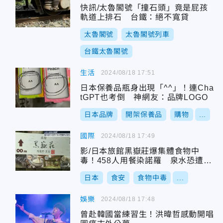
快訊/太魯閣號「撞石頭」竟是屁孩
軌道上排石 台鐵：絕不寬貸
太魯閣號
太魯閣號列車
台鐵太魯閣號
生活
2024/08/18 17:51
日本保養品瓶身出現「^^」！連Cha
tGPT也考倒 神網友：品牌LOGO
日本品牌
開架保養品
購物
...
國際
2024/08/18 17:49
影/日本旅館黑嶽莊爆集體食物中
毒！458人用餐染諾羅 泉水恐遭病
毒污染
日本
食安
食物中毒
...
娛樂
2024/08/18 17:48
曾赴韓國當練習生！洪暐哲感動開唱