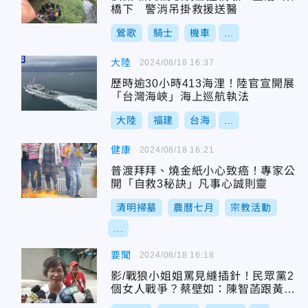
橋下 警消吊掛救援送醫
鶯歌
騎士
機車
...
大陸
2024/08/18 16:37
歷時逾30小時413海浬！陸官宣開展
「台灣海峽」海上巡航執法
大陸
福建
台海
...
健康
2024/08/18 16:21
普渡拜拜、燒金紙小心致癌！專家公
開「自救3秘訣」凡事心誠則靈
清明掃墓
農曆七月
宗教活動
...
要聞
2024/08/18 16:18
影/戰狼小姐姐罵見縫插針！民眾黨2
個女人戰爭？蔡壁如：陳智菡跟黃珊
珊喔