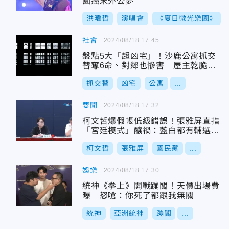
圓癌末外公夢
洪暐哲
演唱會
《夏日微光樂園》
社會
2024/08/18 17:45
盤點5大「超凶宅」！沙鹿公寓抓交
替奪6命、對鄰也慘害 屋主乾脆封
盤
抓交替
凶宅
公寓
...
要聞
2024/08/18 17:32
柯文哲爆假帳低級錯誤！張雅屏直指
「宮廷模式」釀禍：藍白都有輔選人
才斷層
柯文哲
張雅屏
國民黨
...
娛樂
2024/08/18 17:30
統神《拳上》開戰蹦闆！天價出場費
曝 怒嗆：你死了都跟我無關
統神
亞洲統神
蹦闆
...