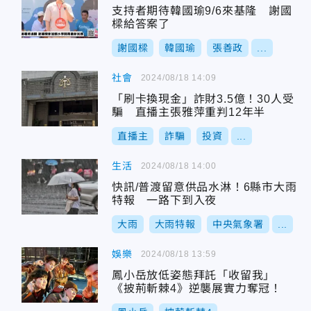
支持者期待韓國瑜9/6來基隆 謝國
樑給答案了
謝國樑
韓國瑜
張善政
...
社會
2024/08/18 14:09
「刷卡換現金」詐財3.5億！30人受
騙 直播主張雅萍重判12年半
直播主
詐騙
投資
...
生活
2024/08/18 14:00
快訊/普渡留意供品水淋！6縣市大雨
特報 一路下到入夜
大雨
大雨特報
中央氣象署
...
娛樂
2024/08/18 13:59
鳳小岳放低姿態拜託「收留我」
《披荊斬棘4》逆襲展實力奪冠！