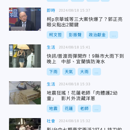
即時
2024/08/18 15:37
柯p京華城等三大案快爆了？郭正亮
眼尖點出2關鍵
柯文哲
彭振聲
政治獻金
...
生活
2024/08/18 15:41
快訊/普渡雨彈開炸！9縣市大雨下到
晚上 中部、宜蘭慎防淹水
下雨
天氣
大雨
...
生活
2024/08/18 15:33
地震狂搖！花蓮老師「肉體護2幼
童」 影片外流藏洋蔥
地震
花蓮
老師
...
社會
2024/08/18 15:32
影/台中七期豪宅兩派2打4！持刀的