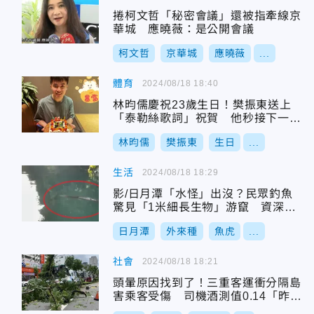
捲柯文哲「秘密會議」還被指牽線京
華城 應曉薇：是公開會議
柯文哲
京華城
應曉薇
...
體育
2024/08/18 18:40
林昀儒慶祝23歲生日！樊振東送上
「泰勒絲歌詞」祝賀 他秒接下一句
展現默契
林昀儒
樊振東
生日
...
生活
2024/08/18 18:29
影/日月潭「水怪」出沒？民眾釣魚
驚見「1米細長生物」游竄 資深漁
民這樣說
日月潭
外來種
魚虎
...
社會
2024/08/18 18:21
頭暈原因找到了！三重客運衝分隔島
害乘客受傷 司機酒測值0.14「昨晚
有喝」