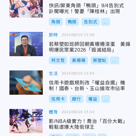
快訊/屏東角頭「鴨頭」9/4告別式
訃聞曝光！警憂「陳桂林」出現
角頭
鴨頭
告別式
...
即時
2024/08/18 15:06
若蔡壁如班師回朝黃珊珊滾蛋 黃揚
明爆民眾黨2026「毀滅結局」
柯文哲
黃珊珊
蔡壁如
...
生活
2024/08/18 15:04
信用卡遊戲規則改「權益自選」機
制！國泰、台新、玉山搶攻市佔率
信用卡
銀行
權益
...
體育
2024/08/18 15:03
影/NBA級實力！喬治「百分大戰」
輕鬆虐爆大陸街球王