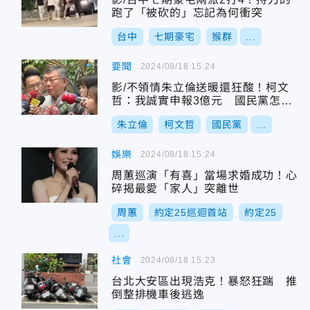
跑了「被砍的」忘記為何衝突
台中
七期豪宅
猴群
...
要聞
2024/08/18 15:24
影/不領情朱立倫送暖還狂酸！柯文
哲：我誠實申報3億元 國民黨怎麼
可能2億元
朱立倫
柯文哲
國民黨
...
娛樂
2024/08/18 15:24
周蕙巡演「有喜」當場求婚成功！心
碎揭最愛「家人」突離世
周蕙
約定25巡迴首站
約定25
...
社會
2024/08/18 15:23
台北大安區出現浩克！暴怒狂踹 推
倒整排機車後逃逸