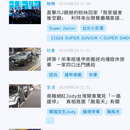
娛樂
2024/08/18 21:38
直擊/SJ銀赫約粉絲回家「我家貓會
後空翻」 利特來台開餐廳飆客語
「細妹按靚」
Super Junior
台北小巨蛋
《2024 SUPER JUNIOR ＜SUPER SHOW 
社會
2024/08/18 21:23
誇張！吊車經逢甲商圈逆向撞毀休旅
車 一家四口出門遇劫
逆向
逢甲商圈
吊車
生活
2024/08/18 21:21
南韓網紅Judy台灣開車驚見「一路
違停」 真相竟跟「颱風天」有關
韓國女生Judy
違規停車
颱風天
...