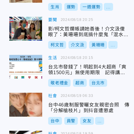
助
生肖
運勢
一週運勢
...
要聞
2024/08/18 20:25
影/柯文哲爛帳請她善後！介文汲傻
眼了：黃珊珊到底搞什麼鬼「混水摸
魚？」
柯文哲
介文汲
黃珊珊
...
生活
2024/08/18 20:15
台北市發錢了！明起到4大超商「爽
領1500元」無使用期限 記得講通
關密語
敬老禮金
超商
台北市
社會
2024/08/19 06:33
台中46歲制服警曬女友親密合照 傳
「分解槍枝片」到抖音遭懲處
台中
員警
女友
...
社會
2024/08/18 19:59