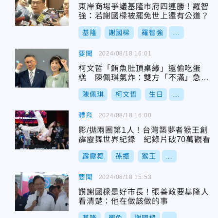
東岸商場爭議基隆市府四連勝！羅智
強：若謝國樑被罷免世上還有公道？
基隆
謝國樑
羅智強
...
要聞
2024/08/18 16:01
柯文哲「鮪魚肚頂桌緣」還偷吃蛋
糕 陳佩琪氣炸：雙方「不滿」急遽
升高中
陳佩琪
柯文哲
生日
...
體育
2024/08/18 16:00
影/拋兩圈第1人！台灣築夢者猴王創
霹靂舞世界紀錄 紀錄片破70萬觀看
霹靂舞
孫振
猴王
...
要聞
2024/08/18 15:53
讚謝國樑是好市長！張善政要基隆人
看清楚：他在做該做的事