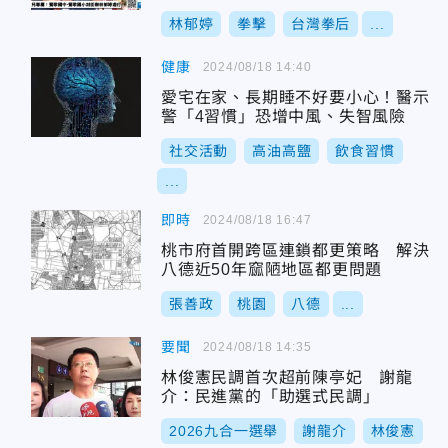
回應了
林郁婷
拳擊
台灣拳后
...
健康
2024/08/18 14:40
愛宅在家、長期睡不好要小心！醫示
警「4習慣」恐增中風、失智風險
社交活動
高油高鹽
飲食習慣
...
即時
2024/08/18 16:47
桃市府首開跨區連鎖都更策略 解決
八德近50年窳陋地區都更問題
張善政
桃園
八德
...
要聞
2024/08/18 14:35
林俊憲民調首次超前陳亭妃 謝龍
介：民進黨的「助選式民調」
2026九合一選舉
謝龍介
林俊憲