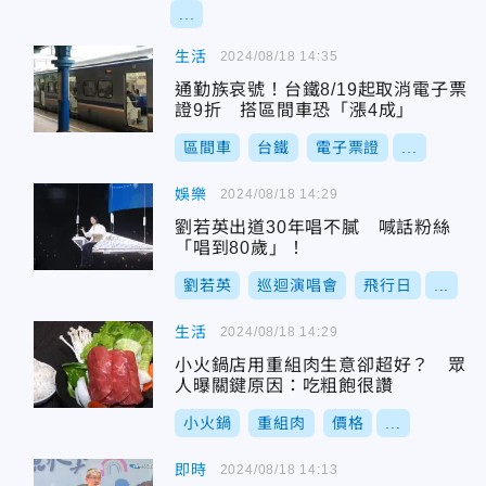
...
生活
2024/08/18 14:35
通勤族哀號！台鐵8/19起取消電子票
證9折 搭區間車恐「漲4成」
區間車
台鐵
電子票證
...
娛樂
2024/08/18 14:29
劉若英出道30年唱不膩 喊話粉絲
「唱到80歲」！
劉若英
巡迴演唱會
飛行日
...
生活
2024/08/18 14:29
小火鍋店用重組肉生意卻超好？ 眾
人曝關鍵原因：吃粗飽很讚
小火鍋
重組肉
價格
...
即時
2024/08/18 14:13