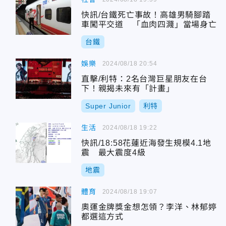
快訊/台鐵死亡事故！高雄男騎腳踏
車闖平交道 「血肉四濺」當場身亡
台鐵
娛樂
2024/08/18 20:54
直擊/利特：2名台灣巨星朋友在台
下！親揭未來有「計畫」
Super Junior
利特
生活
2024/08/18 19:22
快訊/18:58花蓮近海發生規模4.1地
震 最大震度4級
地震
體育
2024/08/18 19:07
奧運金牌獎金想怎領？李洋、林郁婷
都選這方式