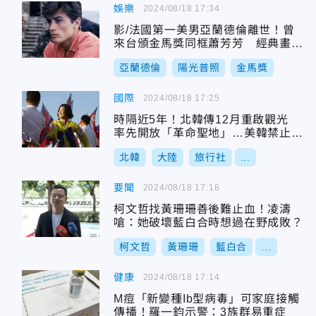
娛樂
2024/08/18 17:34
影/法國第一美男亞蘭德倫離世！曾
來台頒金馬獎同框蕭芳芳 經典畫面
曝
亞蘭德倫
陽光普照
金馬獎
國際
2024/08/18 17:25
時隔近5年！北韓傳12月重啟觀光
率先開放「革命聖地」…美韓禁止入
境
北韓
大陸
旅行社
...
要聞
2024/08/18 17:18
柯文哲找黃珊珊善後難止血！凌濤
嗆：她破壞藍白合時想過在野成敗？
柯文哲
黃珊珊
藍白合
...
健康
2024/08/18 17:14
M痘「新變種Ib型病毒」可家庭接觸
傳播！羅一鈞示警：3族群易重症