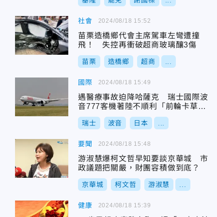
基隆
罷免
謝國樑
...
社會
2024/08/18 15:52
苗栗造橋鄉代會主席駕車左彎遭撞
飛！ 失控再衝破超商玻璃釀3傷
苗栗
造橋鄉
超商
...
國際
2024/08/18 15:49
遇醫療事故迫降哈薩克 瑞士國際波
音777客機著陸不順利「前輪卡草
叢」
瑞士
波音
日本
...
要聞
2024/08/18 15:48
游淑慧爆柯文哲早知要談京華城 市
政議題把關嚴，財團容積做到底？
京華城
柯文哲
游淑慧
...
健康
2024/08/18 15:39