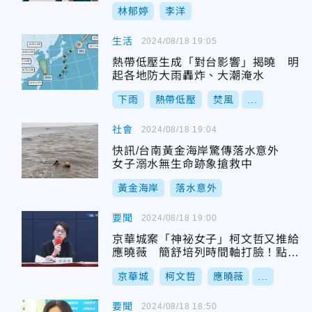
林郁婷
李洋
生活
2024/08/18 19:05
熱帶低壓生成「對台影響」揭曉 明
起各地防大雨轟炸、大潮淹水
下雨
熱帶低壓
焚風
...
社會
2024/08/18 19:04
快訊/台南黃金海岸驚傳落水意外
女子溺水無生命跡象搶救中
黃金海岸
落水意外
要聞
2024/08/18 19:00
京華城案「神祕女子」柯文哲又推給
應曉薇 簡舒培列時間軸打臉！點名
黃珊珊
京華城
柯文哲
應曉薇
...
要聞
2024/08/18 18:50