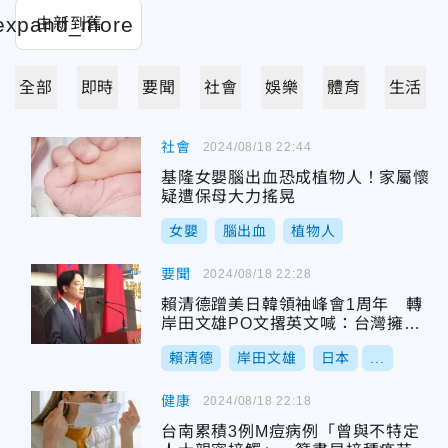
全部
即時
要聞
社會
娛樂
體育
生活
社會
2024/08/18 22:44
基隆女嬰腦出血恐成植物人！家屬懷
疑遭保母大力搖晃
女嬰
腦出血
植物人
要聞
2024/08/18 22:28
賴清德蹭美日韓領袖峰會1周年 轉
岸田文雄PO文撂英文喊：台灣擁護
印太和平穩定
賴清德
岸田文雄
日本
...
健康
2024/08/18 22:18
台南累積3例M痘病例「曾與不特定