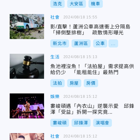
浩克
大安區
機車
社會
2024/08/18 15:55
影/直擊！蘆洲公車高速衝上分隔島
「掃倒整排樹」 疏散情形曝光
新北市
蘆洲區
公車
...
生活
2024/08/18 15:13
魚池裡沒魚！「法拍屋」需求提高供
給仍少 「能租能住」最熱門
法拍
房屋
房價
娛樂
2024/08/18 15:12
婁峻碩遇「內衣山」逆襲示愛 邱鋒
澤「受益」拆開一探究竟...
婁峻碩
邱鋒澤
演唱會
社會
2024/08/18 15:12