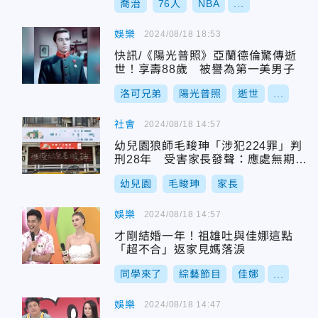
喬治
76人
NBA
...
娛樂
2024/08/18 18:53
快訊/《陽光普照》亞蘭德倫驚傳逝
世！享壽88歲 被譽為第一美男子
洛可兄弟
陽光普照
逝世
...
社會
2024/08/18 14:57
幼兒園狼師毛畯珅「涉犯224罪」判
刑28年 受害家長發聲：應處無期徒
刑
幼兒園
毛畯珅
家長
娛樂
2024/08/18 14:57
才剛結婚一年！祖雄吐與佳娜這點
「超不合」返家見媽落淚
同學來了
綜藝節目
佳娜
...
娛樂
2024/08/18 14:47