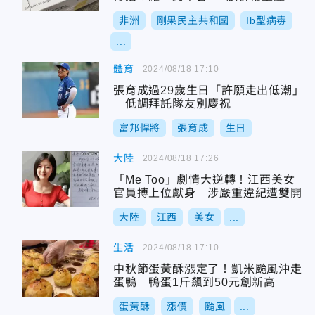
非洲
剛果民主共和國
Ib型病毒
...
體育
2024/08/18 17:10
張育成過29歲生日「許願走出低潮」
低調拜託隊友別慶祝
富邦悍將
張育成
生日
大陸
2024/08/18 17:26
「Me Too」劇情大逆轉！江西美女
官員搏上位獻身 涉嚴重違紀遭雙開
大陸
江西
美女
...
生活
2024/08/18 17:10
中秋節蛋黃酥漲定了！凱米颱風沖走
蛋鴨 鴨蛋1斤飆到50元創新高
蛋黃酥
漲價
颱風
...