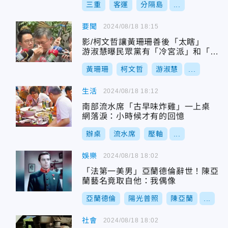
三重
客運
分隔島
...
要聞
2024/08/18 18:15
影/柯文哲讓黃珊珊善後「太瞎」
游淑慧曝民眾黨有「冷宮派」和「冷
氣派」
黃珊珊
柯文哲
游淑慧
...
生活
2024/08/18 18:12
南部流水席「古早味炸雞」一上桌
網落淚：小時候才有的回憶
辦桌
流水席
壓軸
...
娛樂
2024/08/18 18:02
「法第一美男」亞蘭德倫辭世！陳亞
蘭藝名竟取自他：我偶像
亞蘭德倫
陽光普照
陳亞蘭
...
社會
2024/08/18 18:02