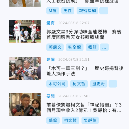
人士親密接觸」 籲盡早接種疫苗
M痘
男性
親密接觸
...
體育
2024/08/18 22:07
郭嚴文轟3分彈助味全龍逆轉 賽後
首度回應樂天女孩籃籃緋聞
郭嚴文
味全龍
籃籃
...
要聞
2024/08/18 21:51
「木可一草三割？」 歷史哥揭背後
驚人操作手法
木可公司
柯文哲
歷史哥
...
要聞
2024/08/18 21:40
前幕僚驚爆柯文哲「神秘帳冊」？3
個月現金收入2億元！吳靜怡：有計
畫作帳
幕僚
柯文哲
吳靜怡