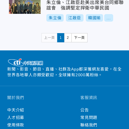
朱立倫、江啟臣赴美出席美台同鄉聯
誼會 強調堅定捍衛中華民國
朱立倫
江啟臣
韓國瑜
...
上一頁
1
2
下一頁
新聞、影音、節目、直播、社群及App都深獲網友喜愛，在全
世界各地華人亦頗受歡迎，全球擁有2000萬粉絲。
關於我們
客服資訊
中天介紹
公告
人才招募
常見問題
使用條款
聯絡我們