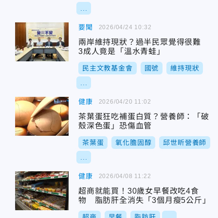
...
要聞
2026/04/24 10:32
兩岸維持現狀？過半民眾覺得很難
3成人竟是「溫水青蛙」
民主文教基金會
國號
維持現狀
...
健康
2026/04/20 11:02
茶葉蛋狂吃補蛋白質？營養師：「破
殼深色蛋」恐傷血管
茶葉蛋
氧化膽固醇
邱世昕營養師
...
健康
2026/04/08 11:22
超商就能買！30歲女早餐改吃4食
物 脂肪肝全消失「3個月瘦5公斤」
超商
早餐
脂肪肝
...