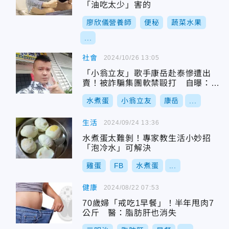
「油吃太少」害的
廖欣儀營養師
便秘
蔬菜水果
...
社會
2024/10/26 13:05
「小翁立友」歌手康岳赴泰慘遭出
賣！被詐騙集團軟禁毆打 自曝：有
水煮蛋吃就很幸福
水煮蛋
小翁立友
康岳
...
生活
2024/09/24 13:36
水煮蛋太難剝！專家教生活小妙招
「泡冷水」可解決
雞蛋
FB
水煮蛋
...
健康
2024/08/22 07:53
70歲婦「戒吃1早餐」！半年甩肉7
公斤 醫：脂肪肝也消失