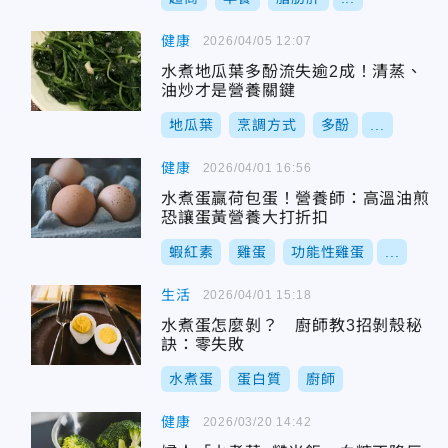
健康
2026/04/05 12:07
水煮地瓜葉多酚流失逾2成！清蒸、
油炒才是營養關鍵
地瓜葉
烹調方式
多酚
...
健康
2026/04/01 16:56
水煮蛋贏荷包蛋！營養師：高溫油煎
恐讓蛋黃營養大打折扣
蝦紅素
雞蛋
功能性雞蛋
...
生活
2026/04/01 15:18
水煮蛋怎麼剝？ 廚師教3招剝殼秘
訣：零失敗
水煮蛋
蛋白質
廚師
健康
2026/03/20 14:42