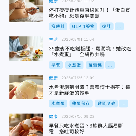
健康
2026/08/03 11:02
停打瘦瘦針體重直線回升！「蛋白質
吃不夠」恐是復胖關鍵
瘦瘦針
GLP-1藥物
復胖
...
生活
2026/08/01 11:04
35歲後不吃鐵板麵、蘿蔔糕！她改吃
「水煮蛋」 全網掀共鳴
早餐
水煮蛋
蘿蔔糕
...
健康
2026/07/26 13:09
水煮蛋剝到崩潰？營養博士揭密：這
才是新鮮蛋的證明
水煮蛋
雞蛋保存
雞蛋冷藏
...
健康
2026/07/16 09:22
早餐只吃水煮蛋？3族群大腦易斷
電 搭吐司較好