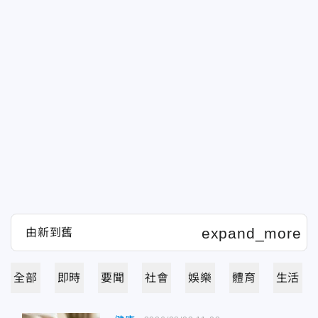
全部
即時
要聞
社會
娛樂
體育
生活