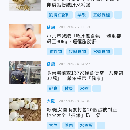
卵磷脂粉護肝又補腦
劉博仁醫師
早餐
五穀雜糧
...
健康
2025/09/26 11:53
小六童減肥「吃水煮食物」 體重卻
飆至80kg、還罹脂肪肝
油炸物
包餡食物
水煮食物
...
健康
2025/09/24 14:27
食藥署稽查137家輕食便當「共開罰
32萬」 嚴禁標示「健康」
輕食
健康
水煮
...
大陸
2025/08/28 14:30
影/陸女自助餐打包20個蛋被制止
她火大全「捏爆」扔一桌
大陸
陝西
水煮蛋
...