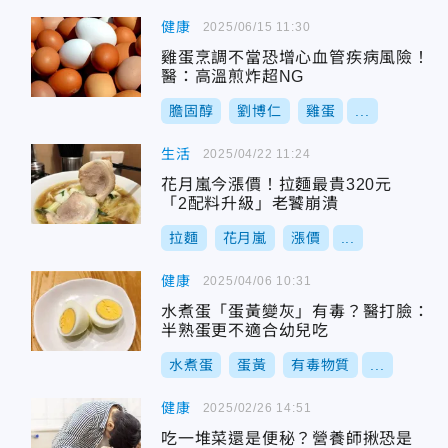
健康
2025/06/15 11:30
雞蛋烹調不當恐增心血管疾病風險！
醫：高溫煎炸超NG
膽固醇
劉博仁
雞蛋
...
生活
2025/04/22 11:24
花月嵐今漲價！拉麵最貴320元
「2配料升級」老饕崩潰
拉麵
花月嵐
漲價
...
健康
2025/04/06 10:31
水煮蛋「蛋黃變灰」有毒？醫打臉：
半熟蛋更不適合幼兒吃
水煮蛋
蛋黃
有毒物質
...
健康
2025/02/26 14:51
吃一堆菜還是便秘？營養師揪恐是