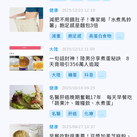
健康
2025/12/22 12:10
減肥不用餓肚子！專家揭「水煮馬鈴
薯」飽足感是麵包3倍
減重
飽足感
高蛋白食物
...
大陸
2025/12/12 11:00
一句話封神！陸男分享煮蛋秘訣 8
天竟吸引356萬人追蹤
大陸
雞蛋
抖音
...
健康
2025/10/16 09:25
名醫肝癌晚期奮戰17年 每天早餐吃
「蔬果汁、雜糧飲、水煮蛋」
名醫
肝癌
化療
...
健康
2025/09/27 10:37
早餐吃對很重要！豆漿加黑芝麻粉、