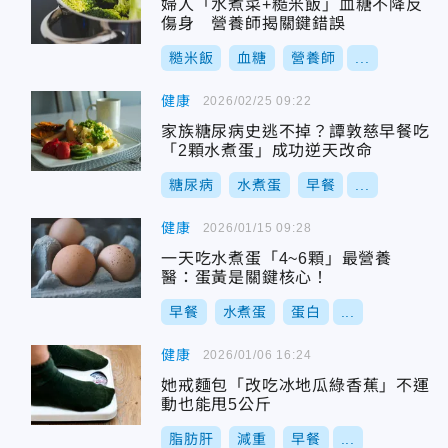
婦人「水煮菜+糙米飯」血糖不降反
傷身 營養師揭關鍵錯誤
糙米飯
血糖
營養師
...
健康
2026/02/25 09:22
家族糖尿病史逃不掉？譚敦慈早餐吃
「2顆水煮蛋」成功逆天改命
糖尿病
水煮蛋
早餐
...
健康
2026/01/15 09:28
一天吃水煮蛋「4~6顆」最營養
醫：蛋黃是關鍵核心！
早餐
水煮蛋
蛋白
...
健康
2026/01/06 16:24
她戒麵包「改吃冰地瓜綠香蕉」不運
動也能甩5公斤
脂肪肝
減重
早餐
...