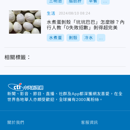
三明治
脂肪肝
早餐
...
生活
2024/08/10 08:24
水煮蛋剝殼「坑坑巴巴」怎麼辦？內
行人教「0失敗招數」剝得超完美
水煮蛋
剝殼
冷水
...
相關標籤：
新聞、影音、節目、直播、社群及App都深獲網友喜愛，在全
世界各地華人亦頗受歡迎，全球擁有2000萬粉絲。
關於我們
客服資訊