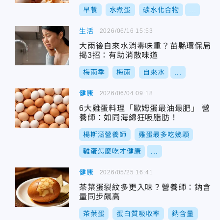
早餐
水煮蛋
碳水化合物
...
生活
2026/06/16 15:53
大雨後自來水消毒味重？苗縣環保局
揭3招：有助消散味道
梅雨季
梅雨
自來水
...
健康
2026/06/04 09:18
6大雞蛋料理「歐姆蛋最油最肥」 營
養師：如同海綿狂吸脂肪！
楊斯涵營養師
雞蛋最多吃幾顆
雞蛋怎麼吃才健康
...
健康
2026/05/25 16:41
茶葉蛋裂紋多更入味？營養師：鈉含
量同步飆高
茶葉蛋
蛋白質吸收率
鈉含量