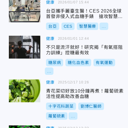
健康
2026/01/07 15:44
台亞攜手麗臺生醫！CES 2026全球
首發非侵入式血糖手錶 搶攻智慧醫
療新商機
台亞
CES
智慧醫療
...
健康
2026/01/01 12:44
不只是流汗就好！研究揭「有氧搭阻
力訓練」控糖最有效
糖尿病
糖化血色素
有氧運動
...
健康
2025/12/17 10:26
青花菜切好放10分鐘再煮！蘿蔔硫素
活性提高助改善血糖
十字花科蔬菜
劉博仁醫師
蘿蔔硫素
...