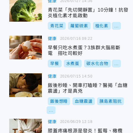
健康
2026/07/27 14:36
青花菜「先切開靜置」10分鐘！抗發
炎植化素才能啟動
青花菜
蘿蔔硫素
植化素
...
健康
2026/07/16 09:22
早餐只吃水煮蛋？3族群大腦易斷
電 搭吐司較好
早餐
水煮蛋
碳水化合物
...
健康
2026/07/15 14:50
飯後秒睡、開車打瞌睡？醫揭「血糖
震盪」才是真兇
飯後想睡
血糖震盪
胰島素阻抗
...
健康
2026/06/29 12:18
膝蓋疼痛根源是發炎！藍莓、橄欖