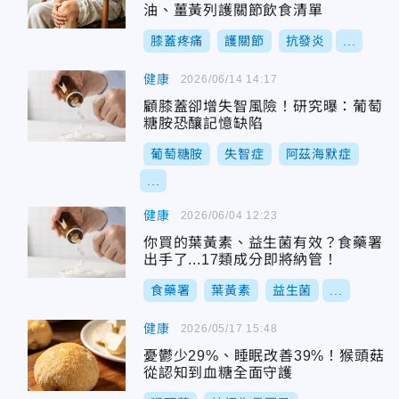
油、薑黃列護關節飲食清單
膝蓋疼痛
護關節
抗發炎
...
健康
2026/06/14 14:17
顧膝蓋卻增失智風險！研究曝：葡萄
糖胺恐釀記憶缺陷
葡萄糖胺
失智症
阿茲海默症
...
健康
2026/06/04 12:23
你買的葉黃素、益生菌有效？食藥署
出手了...17類成分即將納管！
食藥署
葉黃素
益生菌
...
健康
2026/05/17 15:48
憂鬱少29%、睡眠改善39%！猴頭菇
從認知到血糖全面守護