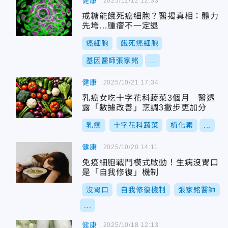
健康
2025/12/12 12:33
戒糖能餓死癌細胞？醫揭真相：體力
先垮…腫瘤不一定退
癌細胞
餓死癌細胞
基因醫師張家銘
...
健康
2025/10/21 17:34
乳癌女吃十字花科蔬菜3個月 醫透
露「數據改善」烹調3撇步更加分
乳癌
十字花科蔬菜
植化素
...
健康
2025/10/20 14:11
免疫細胞戰鬥模式啟動！生病沒胃口
是「自我修復」機制
沒胃口
自我修復機制
張家銘醫師
...
健康
2025/10/18 12:13