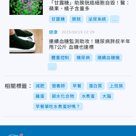
「甘露糖」助膀胱癌細胞自毀！醫：
蘋果、橘子含量多
甘露糖
膀胱
泌尿系統
...
健康
2025/03/19 12:29
連續血糖監測助攻！糖尿病胖叔半年
甩7公斤 血糖也達標
體重控制
糖尿病
連續血糖機
...
相關標籤：
減肥
營養師
早餐
蛋白質
上班族
雞蛋
碳水化合物
水煮蛋
大腦
早餐單吃水煮蛋好嗎？