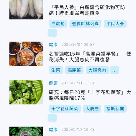
「平民人參」白蘿蔔含硫化物可防
癌！脾胃虛弱者需慎食
白蘿蔔
營養師林俐岑
平民人蔘
...
健康
2025/10/04 09:57
名醫連吃15年「高麗菜當早餐」 便
秘消失！大腸息肉不再復發
生菜
高麗菜
大腸息肉
...
健康
2025/08/31 11:53
研究：每日20克「十字花科蔬菜」大
腸癌風險降17%
十字花科蔬菜
大腸癌
福斯新聞
...
健康
2025/05/13 16:43