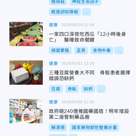
猴頭菇
神經生長因子
輕度認知障礙
...
健康
2026/04/29 11:04
一家四口深夜吃西瓜「12小時後身
亡」 醫曝致命關鍵
細菌繁殖
孟買
食物中毒
...
健康
2026/03/31 12:26
三種豆腐營養大不同 骨鬆患者選擇
錯誤恐缺鈣
豆腐
骨鬆
缺鈣
...
健康
2026/03/06 11:26
政府砸240億推國藥國造！明年增設
第二座管制藥品廠
賴清德
國家藥物韌性整備計畫