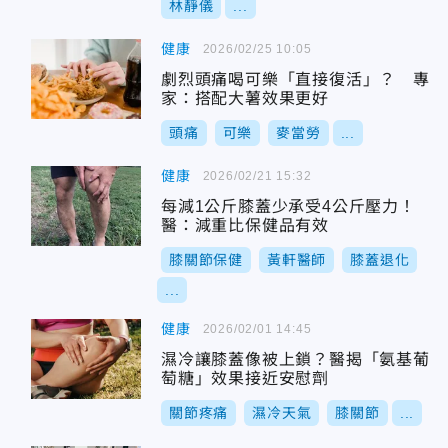
林靜儀
...
健康
2026/02/25 10:05
劇烈頭痛喝可樂「直接復活」？ 專
家：搭配大薯效果更好
頭痛
可樂
麥當勞
...
健康
2026/02/21 15:32
每減1公斤膝蓋少承受4公斤壓力！
醫：減重比保健品有效
膝關節保健
黃軒醫師
膝蓋退化
...
健康
2026/02/01 14:45
濕冷讓膝蓋像被上鎖？醫揭「氨基葡
萄糖」效果接近安慰劑
關節疼痛
濕冷天氣
膝關節
...