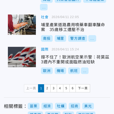
...
社會
2026/04/11 22:05
埔里產業道路農用噴藥車翻車釀命
案 35歲移工遭壓不治
南投
埔里
警方調查
...
國際
2026/04/11 15:24
撐不住了！歐洲航空業示警：荷莫茲
3週內不重開或面臨燃油短缺
歐洲
機場
航班
...
上一頁
1
2
3
4
5
6
下一頁
相關標籤：
苗栗
經濟
牡蠣
招商
美光