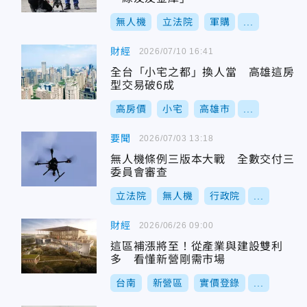
無人機
立法院
軍購
...
財經
2026/07/10 16:41
全台「小宅之都」換人當 高雄這房
型交易破6成
高房價
小宅
高雄市
...
要聞
2026/07/03 13:18
無人機條例三版本大戰 全數交付三
委員會審查
立法院
無人機
行政院
...
財經
2026/06/26 09:00
這區補漲將至！從產業與建設雙利
多 看懂新營剛需市場
台南
新營區
實價登錄
...