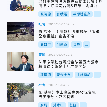
屏科半導體供應鏈專區動土典禮！賴
清德：打造南台灣S廊帶「均衡台
灣」
賴清德
台積電
半導體產業
...
社會
2026/06/07 09:39
影/救不回！高雄紅牌重機男「噴飛
全身重創」宣告不治
高雄市
阿蓮區
自撞
...
要聞
2026/06/05 21:24
AI革命帶動台灣成全球第五大股市
賴清德：黃金十年才剛開始
賴清德
黃金十年
主計總處
...
社會
2026/06/04 17:35
影/基隆外木山產業道路發現腐屍
男子身分、死因待查
腐屍
外木山
基隆
...