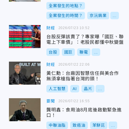
全案發生的地點？
全案發生的時間？
京沅鎢業
...
財經
2026/07/23 10:52
台股反彈該賣了？專家曝「國巨、聯
電上下車價」：老股民都懂中秋變盤
台股
國巨
聯電
...
財經
2026/07/22 22:06
黃仁勳：台廠因智慧信任與美合作
無須拿槍指著台灣的頭！
人工智慧
AI
晶片
...
要聞
2026/07/22 16:55
龔明鑫：食用油8月底後啟動緊急進
口！
中聯油脂
致癌油
苯駢芘
...