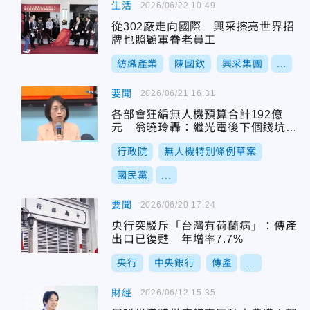
生活
2026/06/22 10:49
從302廠走向國際 興采擦亮世界招
牌也照顧軍眷老員工
紡織產業
陳國欽
興采集團
...
要聞
2026/06/21 16:31
各部會狂編無人機預算合計192億
元 翁曉玲轟：繼光電後下個錢坑產
業
行政院
無人機特別條例草案
國民黨
...
要聞
2026/06/20 17:24
央行突駁斥「台灣有荷蘭病」：傳產
出口已復甦 年增率7.7%
央行
中央銀行
傳產
...
財經
2026/06/12 15:35