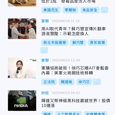
低於1成 發霉品曾流入市場
美國花生
零關稅
食品安全
...
要聞
2026/04/28 11:16
用AI取代青年？蘇巧慧宣傳片翻車
游淑慧酸：示範怎麼換人
新北市長選舉
蘇巧慧
青年政策
...
要聞
2026/04/24 12:48
軍購協商破局！徐巧芯曝AIT會藍委
內幕：美軍火商願技術移轉
立法院
韓國瑜
徐巧芯
...
財經
2026/04/15 09:02
輝達又祭神級黑科技震撼世界！股價
10連漲
輝達
人工智慧晶片
半導體產業