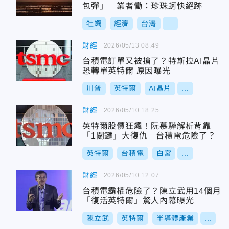
包彈」 業者慟：珍珠蚵快絕跡
牡蠣
經濟
台灣
...
財經
2026/05/13 08:49
台積電訂單又被搶了？特斯拉AI晶片
恐轉單英特爾 原因曝光
川普
英特爾
AI晶片
...
財經
2026/05/10 18:25
英特爾股價狂飆！阮慕驊解析背靠
「1關鍵」大復仇 台積電危險了？
英特爾
台積電
白宮
...
財經
2026/05/10 12:07
台積電霸權危險了？陳立武用14個月
「復活英特爾」驚人內幕曝光
陳立武
英特爾
半導體產業
...