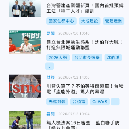
台灣營建產業翻新頁！國內首批預鑄
工法「種子人才」結訓
國家住都中心
大成建設
營建產業
要聞
2026/07/16 10:46
建立台北運動生態系！沈伯洋大喊：
打造無限城運動聯盟
2026大選
台北市長選舉
沈伯洋
...
財經
2026/07/12 14:06
川普失算了？不怕英特爾超車！台積
電「產能外溢」驚人內幕曝
先進封裝
台積電
CoWoS
...
要聞
2026/07/12 10:04
無人機法案16日審查 藍白聯手防
「綠友友金庫」