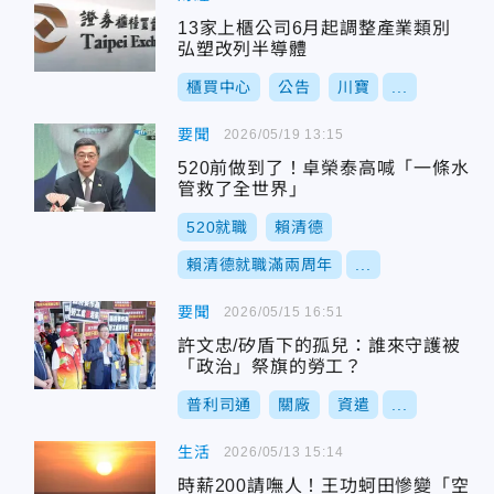
13家上櫃公司6月起調整產業類別
弘塑改列半導體
櫃買中心
公告
川寶
...
要聞
2026/05/19 13:15
520前做到了！卓榮泰高喊「一條水
管救了全世界」
520就職
賴清德
賴清德就職滿兩周年
...
要聞
2026/05/15 16:51
許文忠/矽盾下的孤兒：誰來守護被
「政治」祭旗的勞工？
普利司通
關廠
資遣
...
生活
2026/05/13 15:14
時薪200請嘸人！王功蚵田慘變「空