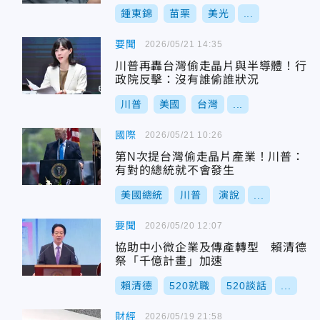
鍾東錦
苗栗
美光
...
要聞
2026/05/21 14:35
川普再轟台灣偷走晶片與半導體！行
政院反擊：沒有誰偷誰狀況
川普
美國
台灣
...
國際
2026/05/21 10:26
第N次提台灣偷走晶片產業！川普：
有對的總統就不會發生
美國總統
川普
演說
...
要聞
2026/05/20 12:07
協助中小微企業及傳產轉型 賴清德
祭「千億計畫」加速
賴清德
520就職
520談話
...
財經
2026/05/19 21:58