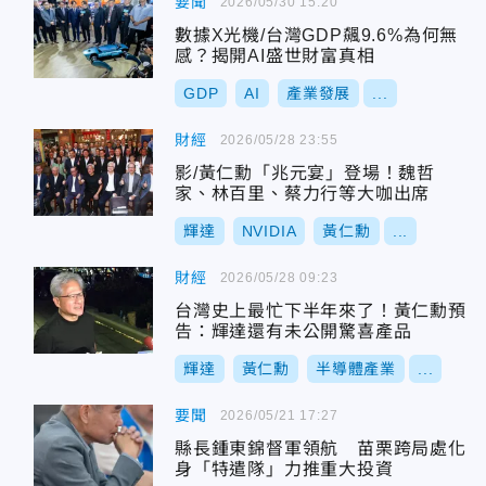
要聞
2026/05/30 15:20
數據X光機/台灣GDP飆9.6%為何無
感？揭開AI盛世財富真相
GDP
AI
產業發展
...
財經
2026/05/28 23:55
影/黃仁勳「兆元宴」登場！魏哲
家、林百里、蔡力行等大咖出席
輝達
NVIDIA
黃仁勳
...
財經
2026/05/28 09:23
台灣史上最忙下半年來了！黃仁勳預
告：輝達還有未公開驚喜產品
輝達
黃仁勳
半導體產業
...
要聞
2026/05/21 17:27
縣長鍾東錦督軍領航 苗栗跨局處化
身「特遣隊」力推重大投資