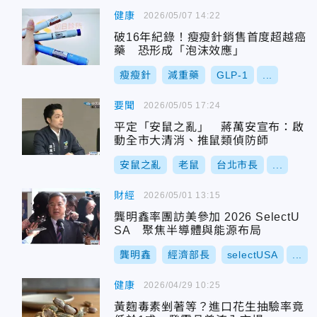
健康
2026/05/07 14:22
破16年紀錄！瘦瘦針銷售首度超越癌
藥 恐形成「泡沫效應」
瘦瘦針
減重藥
GLP-1
...
要聞
2026/05/05 17:24
平定「安鼠之亂」 蔣萬安宣布：啟
動全市大清消、推鼠類偵防師
安鼠之亂
老鼠
台北市長
...
財經
2026/05/01 13:15
龔明鑫率團訪美參加 2026 SelectU
SA 聚焦半導體與能源布局
龔明鑫
經濟部長
selectUSA
...
健康
2026/04/29 10:25
黃麴毒素剉著等？進口花生抽驗率竟