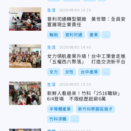
生活
2026/06/04 14:19
普利司通轉型關廠 黃世聰：全員安
置展現企業責任
輪胎
普利司通
產業
...
生活
2026/06/02 14:45
女力領航產業升級！台中工策會走進
「五權西六聚落」 打造交流新平台
女力
女性
台中產業
...
生活
2026/06/02 13:33
新鮮人看過來！竹科「2516職缺」
6/4登場 不限經歷起薪6萬
半導體產業
新竹科學園區徵才
竹科求職
...