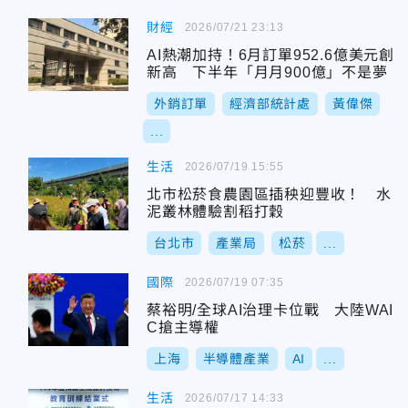
財經
2026/07/21 23:13
AI熱潮加持！6月訂單952.6億美元創
新高 下半年「月月900億」不是夢
外銷訂單
經濟部統計處
黃偉傑
...
生活
2026/07/19 15:55
北市松菸食農園區插秧迎豐收！ 水
泥叢林體驗割稻打穀
台北市
產業局
松菸
...
國際
2026/07/19 07:35
蔡裕明/全球AI治理卡位戰 大陸WAI
C搶主導權
上海
半導體產業
AI
...
生活
2026/07/17 14:33