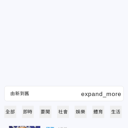
全部
即時
要聞
社會
娛樂
體育
生活