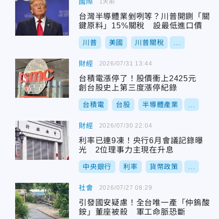
國際
1天前
台灣半導體業剉咧等？川普開鍘「關
鍵原料」15%關稅 設最低進口價
川普
美國
川普關稅
...
財經
2026/07/31 13:44
台積電漲停了！股價衝上2425元
創台股史上第三度漲停紀錄
台積電
台股
半導體產業
...
財經
2026/07/30 22:04
利率已連9凍！央行6月會議記錄曝
光 2位理事力主現在升息
中央銀行
利率
貨幣政策
...
社會
2026/07/27 08:29
引發國安疑慮！全台唯一產「仲鎢酸
銨」董座被殺 軍工命脈恐斷