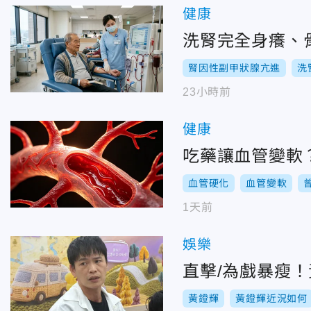
健康
洗腎完全身癢、
腎因性副甲狀腺亢進
洗
23小時前
健康
吃藥讓血管變軟
血管硬化
血管變軟
1天前
娛樂
直擊/為戲暴瘦
黃鐙輝
黃鐙輝近況如何