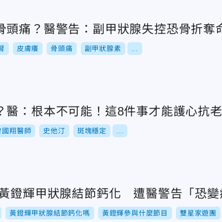
骨頭痛？醫警告：副甲狀腺失控恐骨折奪
腎
皮膚癢
骨頭痛
副甲狀腺素
...
？醫：根本不可能！這8件事才能護心抗
曾國翔醫師
史他汀
斑塊穩定
...
！黃鐙輝甲狀腺結節鈣化 遭醫警告「恐變
黃鐙輝甲狀腺結節鈣化嗎
黃鐙輝參與什麼節目
雙星家遊團