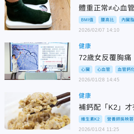
體重正常≠心血
BMI值
腰高比
內臟
2026/02/07 14:10
健康
72歲女反覆胸
心臟
心血管
血管鈣
2026/01/28 14:45
健康
補鈣配「K2」
維生素K2
營養師吳映蓉
2026/01/24 11:25