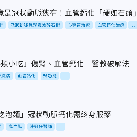
竟是冠狀動脈狹窄！血管鈣化「硬如石頭
術
冠狀動脈氣球震波碎石術
心導管治療
血管鈣化治療
...
5類小吃」傷腎、血管鈣化 醫教破解法
腎臟病
血管鈣化
腎功能
...
期吃泡麵」冠狀動脈鈣化需終身服藥
壓
高血脂
陳冠任醫師
...