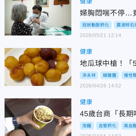
健康
婦胸悶喘不停…
冠狀動脈鈣化
震波碎石
2026/05/21 12:14
健康
地瓜球中槍！「
洪永祥
磷酸鹽
慢性
2026/04/26 14:52
健康
45歲台商「長
泡麵
血管鈣化
高血