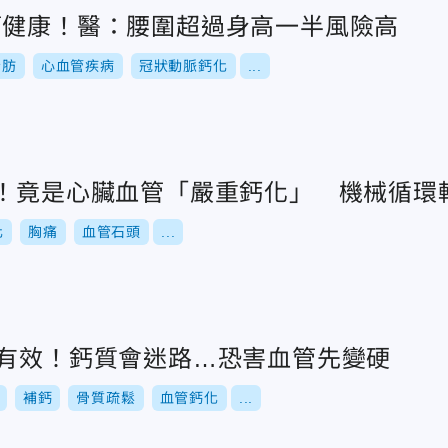
管健康！醫：腰圍超過身高一半風險高
脂肪
心血管疾病
冠狀動脈鈣化
...
痛！竟是心臟血管「嚴重鈣化」 機械循環
化
胸痛
血管石頭
...
才有效！鈣質會迷路…恐害血管先變硬
補鈣
骨質疏鬆
血管鈣化
...