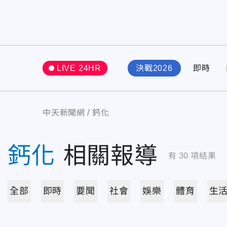
LIVE 24HR
決戰2026
即時
中天新聞網
鈣化
鈣化
相關報導
有
30
項結果
全部
即時
要聞
社會
娛樂
體育
生