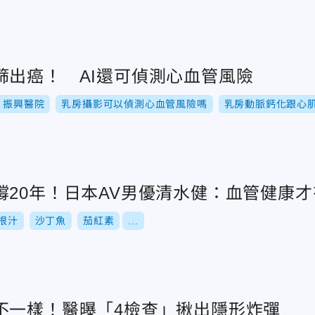
篩出癌！ AI還可偵測心血管風險
振興醫院
乳房攝影可以偵測心血管風險嗎
乳房動脈鈣化跟心
撐20年！日本AV男優清水健：血管健康
根汁
沙丁魚
茄紅素
...
不一樣！醫曝「4檢查」揪出隱形炸彈