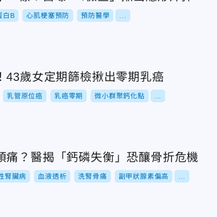
蛋白B
心肌梗塞預防
預防醫學
...
！43歲女定期篩檢揪出零期乳癌
乳管原位癌
乳癌零期
微小群聚鈣化點
...
頭痛？醫揭「鈣磷失衡」恐釀骨折危機
性腎臟病
血液透析
洗腎骨痛
副甲狀腺素偏高
...