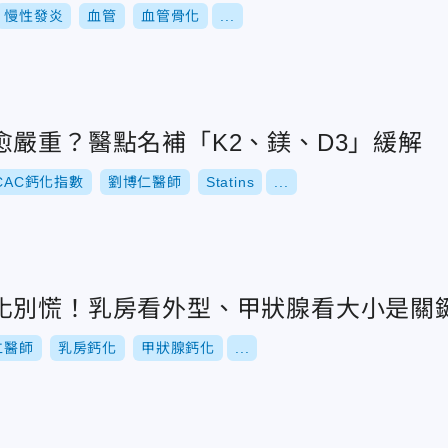
慢性發炎
血管
血管骨化
...
愈嚴重？醫點名補「K2、鎂、D3」緩解
CAC鈣化指數
劉博仁醫師
Statins
...
化別慌！乳房看外型、甲狀腺看大小是關
仁醫師
乳房鈣化
甲狀腺鈣化
...