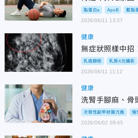
脂蛋白a
ApoB
載脂
2026/06/11 13:37
健康
無症狀照樣中招
乳癌篩檢
乳房X光攝影
2026/06/11 11:12
健康
洗腎手腳麻、骨
次發性副甲狀腺亢進
慢
2026/06/02 09:45