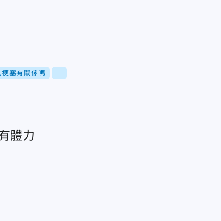
肌梗塞有關係嗎
...
才有體力