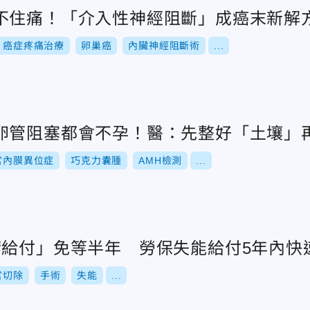
不住痛！「介入性神經阻斷」成癌末新解
癌症疼痛治療
卵巢癌
內臟神經阻斷術
...
卵管阻塞都會不孕！醫：先整好「土壤」
宮內膜異位症
巧克力囊腫
AMH檢測
...
請給付」免等半年 勞保失能給付5年內快
官切除
手術
失能
...