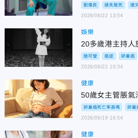
劉偉民
過失致死
達
2026/06/22 13:54
娛樂
20多歲港主持
施可瑩
癌症
卵巢癌
2026/06/22 10:34
健康
50歲女主管脹
卵巢癌死亡率高嗎
卵巢
2026/06/19 16:54
健康