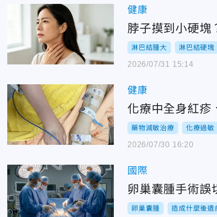
健康
脖子摸到小硬塊
淋巴結腫大
淋巴結硬塊
2026/07/31 15:14
健康
化療中全身紅疹
藥物減敏治療
化療過敏
2026/07/30 16:20
國際
卵巢囊腫手術誤切
卵巢囊腫
造成什麼後遺