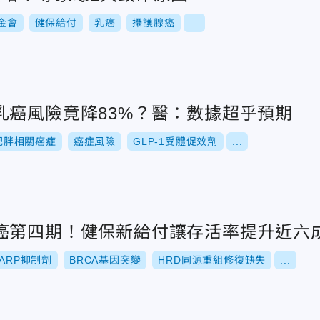
金會
健保給付
乳癌
攝護腺癌
...
乳癌風險竟降83%？醫：數據超乎預期
肥胖相關癌症
癌症風險
GLP-1受體促效劑
...
癌第四期！健保新給付讓存活率提升近六
PARP抑制劑
BRCA基因突變
HRD同源重組修復缺失
...