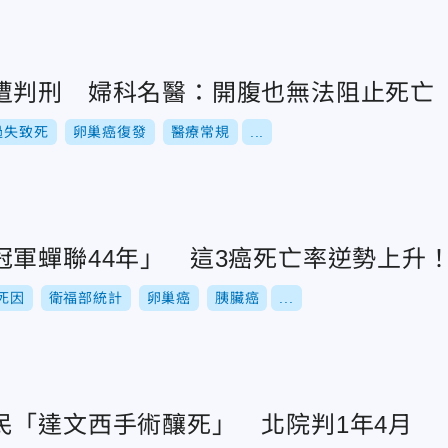
遭判刑 婦科名醫：開腹也無法阻止死亡
過失致死
卵巢癌復發
醫療常規
...
冠軍蟬聯44年」 這3癌死亡率逆勢上升
死因
衛福部統計
卵巢癌
胰臟癌
...
民「達文西手術釀死」 北院判1年4月