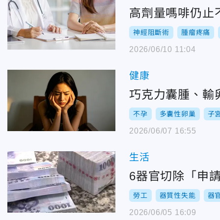
高劑量嗎啡仍止
神經阻斷術
腫瘤疼痛
2026/06/10 11:04
健康
巧克力囊腫、輸
不孕
多囊性卵巢
子
2026/06/07 16:55
生活
6器官切除「申
勞工
器質性失能
器
2026/06/05 16:09