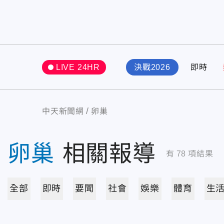
LIVE 24HR
決戰2026
即時
中天新聞網
卵巢
卵巢
相關報導
有
78
項結果
全部
即時
要聞
社會
娛樂
體育
生