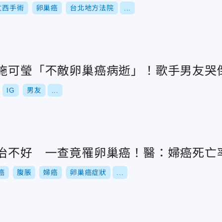
文西手術
卵巢癌
台北地方法院
...
人施可瑩「不敵卵巢癌病逝」！歌手男友哭
IG
男友
...
氣治不好 一查竟罹卵巢癌！醫：婦癌死亡
癌
腹脹
婦癌
卵巢癌症狀
...