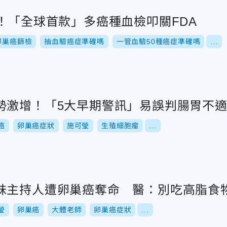
！「全球首款」多癌種血檢叩關FDA
卵巢癌篩檢
抽血驗癌症準確嗎
一管血驗50種癌症準確嗎
...
勢激增！「5大早期警訊」易誤判腸胃不
癌
卵巢癌症狀
施可瑩
生殖細胞瘤
...
妹主持人遭卵巢癌奪命 醫：別吃高脂食
瑩
卵巢癌
大體老師
卵巢癌症狀
...