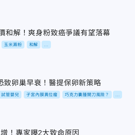
天價和解！爽身粉致癌爭議有望落幕
玉米澱粉
和解
...
恐致卵巢早衰！醫提保卵新策略
試管嬰兒
子宮內膜異位瘤
巧克力囊腫開刀風險？
...
反增！專家曝2大致命原因